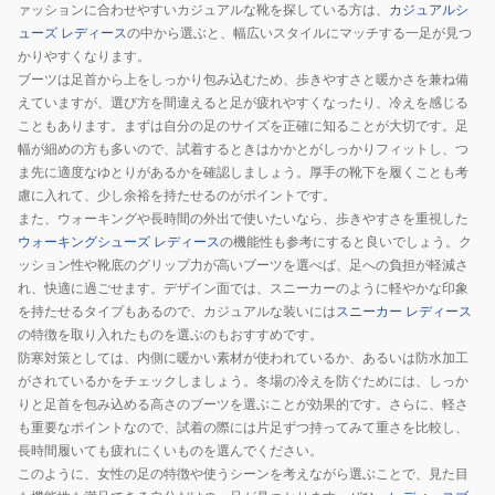
ァッションに合わせやすいカジュアルな靴を探している方は、
カジュアルシ
ューズ レディース
の中から選ぶと、幅広いスタイルにマッチする一足が見つ
かりやすくなります。
ブーツは足首から上をしっかり包み込むため、歩きやすさと暖かさを兼ね備
えていますが、選び方を間違えると足が疲れやすくなったり、冷えを感じる
こともあります。まずは自分の足のサイズを正確に知ることが大切です。足
幅が細めの方も多いので、試着するときはかかとがしっかりフィットし、つ
ま先に適度なゆとりがあるかを確認しましょう。厚手の靴下を履くことも考
慮に入れて、少し余裕を持たせるのがポイントです。
また、ウォーキングや長時間の外出で使いたいなら、歩きやすさを重視した
ウォーキングシューズ レディース
の機能性も参考にすると良いでしょう。ク
ッション性や靴底のグリップ力が高いブーツを選べば、足への負担が軽減さ
れ、快適に過ごせます。デザイン面では、スニーカーのように軽やかな印象
を持たせるタイプもあるので、カジュアルな装いには
スニーカー レディース
の特徴を取り入れたものを選ぶのもおすすめです。
防寒対策としては、内側に暖かい素材が使われているか、あるいは防水加工
がされているかをチェックしましょう。冬場の冷えを防ぐためには、しっか
りと足首を包み込める高さのブーツを選ぶことが効果的です。さらに、軽さ
も重要なポイントなので、試着の際には片足ずつ持ってみて重さを比較し、
長時間履いても疲れにくいものを選んでください。
このように、女性の足の特徴や使うシーンを考えながら選ぶことで、見た目