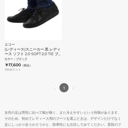
エコー
(レディース)スニーカー 黒 レディ
ース ソフト 2.0 SOFT 2.0 TIE ブ
ラック 20650356723 カジュアル
カラー
：
ブラック
シューズ レースアップ レザース
￥17,600
（税込）
ニーカー
160
ポイント
1
女性の足は男性に比べて幅が狭く、また冷えやすいという特徴があります。
そのため、初めてレディース用のブーツを選ぶときは、デザインだけでなく
足にしっかり合うかどうかと、防寒性にも注目してみてください。普段のフ