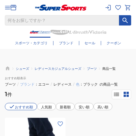
さらに絞り込む
スポーツ・カテゴリ
ブランド
セール
クーポン
シューズ
レディースカジュアルシューズ
ブーツ
商品一覧
おすすめ
順表示
ブーツ
/
ブランド
エコー
/
レディース
/
色
ブラック
の商品一覧
1
件
おすすめ順
人気順
新着順
安い順
高い順