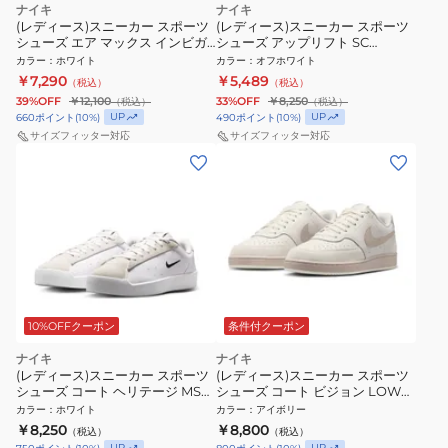
ナイキ
ナイキ
(レディース)スニーカー スポーツ
(レディース)スニーカー スポーツ
シューズ エア マックス インビガ
シューズ アップリフト SC
ー ホワイト 749866-101 スポーツ
IB2766-002
カラー
：
ホワイト
カラー
：
オフホワイト
カジュアル シューズ
￥7,290
￥5,489
（税込）
（税込）
39%OFF
￥12,100
33%OFF
￥8,250
（税込）
（税込）
UP
UP
660
ポイント
(
10
%)
490
ポイント
(
10
%)
サイズフィッター対応
サイズフィッター対応
10%OFFクーポン
条件付クーポン
ナイキ
ナイキ
(レディース)スニーカー スポーツ
(レディース)スニーカー スポーツ
シューズ コート ヘリテージ MS
シューズ コート ビジョン LOW
ホワイト IM7529-101
スエード アイボリー IQ9757-001
カラー
：
ホワイト
カラー
：
アイボリー
カジュアル スポーツ シューズ
￥8,250
￥8,800
（税込）
（税込）
UP
UP