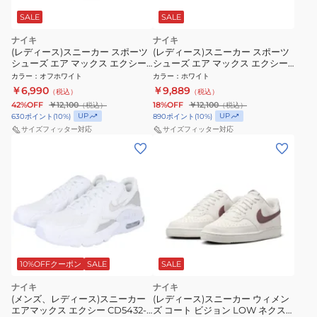
SALE
SALE
ナイキ
ナイキ
(レディース)スニーカー スポーツ
(レディース)スニーカー スポーツ
シューズ エア マックス エクシー
シューズ エア マックス エクシー
オフホワイト CD5432-153 カジュ
ホワイト CD5432-148 カジュアル
カラー
：
オフホワイト
カラー
：
ホワイト
アル シューズ スポーツ
シューズ
￥6,990
￥9,889
（税込）
（税込）
42%OFF
￥12,100
18%OFF
￥12,100
（税込）
（税込）
UP
UP
630
ポイント
(
10
%)
890
ポイント
(
10
%)
サイズフィッター対応
サイズフィッター対応
10%OFFクーポン
SALE
SALE
ナイキ
ナイキ
(メンズ、レディース)スニーカー
(レディース)スニーカー ウィメン
エアマックス エクシー CD5432-
ズ コート ビジョン LOW ネクス