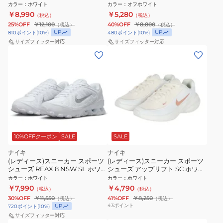
121 スポーツ カジュアル タウン ラ
ト ネイチャー オフホワイト
カラー
：
ホワイト
カラー
：
オフホワイト
ンニング 厚底 通勤 通学
DH3158-012
￥8,990
￥5,280
（税込）
（税込）
25%OFF
￥12,100
40%OFF
￥8,800
（税込）
（税込）
UP
UP
810
ポイント
(
10
%)
480
ポイント
(
10
%)
サイズフィッター対応
サイズフィッター対応
10%OFFクーポン
SALE
SALE
ナイキ
ナイキ
(レディース)スニーカー スポーツ
(レディース)スニーカー スポーツ
シューズ REAX 8 NSW SL ホワイ
シューズ アップリフト SC ホワイ
ト IR1458-102
ト IB2766-103 スポーツ カジュア
カラー
：
ホワイト
カラー
：
ホワイト
ル シューズ
￥7,990
￥4,790
（税込）
（税込）
30%OFF
￥11,550
41%OFF
￥8,250
（税込）
（税込）
43
ポイント
UP
720
ポイント
(
10
%)
サイズフィッター対応