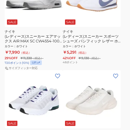
SALE
SALE
ナイキ
ナイキ
(レディース)スニーカー エアマッ
(レディース)スニーカー スポーツ
クス AIR MAX SC CW4554-100
シューズ パシフィック レザー ホ
スポーツシューズ ホワイト 白 通
ワイト HV6430-100 カジュアル
カラー
：
ホワイト
カラー
：
ホワイト
学 学生
シューズ
￥7,990
￥5,291
（税込）
（税込）
29%OFF
￥11,330
42%OFF
￥9,130
（税込）
（税込）
48
ポイント
UP
720
ポイント
(
10
%)
サイズフィッター対応
SALE
SALE