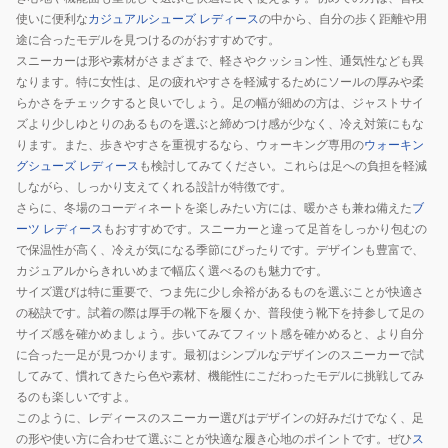
使いに便利な
カジュアルシューズ レディース
の中から、自分の歩く距離や用
途に合ったモデルを見つけるのがおすすめです。
スニーカーは形や素材がさまざまで、軽さやクッション性、通気性なども異
なります。特に女性は、足の疲れやすさを軽減するためにソールの厚みや柔
らかさをチェックすると良いでしょう。足の幅が細めの方は、ジャストサイ
ズより少しゆとりのあるものを選ぶと締めつけ感が少なく、冷え対策にもな
ります。また、歩きやすさを重視するなら、ウォーキング専用の
ウォーキン
グシューズ レディース
も検討してみてください。これらは足への負担を軽減
しながら、しっかり支えてくれる設計が特徴です。
さらに、冬場のコーディネートを楽しみたい方には、暖かさも兼ね備えた
ブ
ーツ レディース
もおすすめです。スニーカーと違って足首をしっかり包むの
で保温性が高く、冷えが気になる季節にぴったりです。デザインも豊富で、
カジュアルからきれいめまで幅広く選べるのも魅力です。
サイズ選びは特に重要で、つま先に少し余裕があるものを選ぶことが快適さ
の秘訣です。試着の際は厚手の靴下を履くか、普段使う靴下を持参して足の
サイズ感を確かめましょう。歩いてみてフィット感を確かめると、より自分
に合った一足が見つかります。最初はシンプルなデザインのスニーカーで試
してみて、慣れてきたら色や素材、機能性にこだわったモデルに挑戦してみ
るのも楽しいですよ。
このように、レディースのスニーカー選びはデザインの好みだけでなく、足
の形や使い方に合わせて選ぶことが快適な履き心地のポイントです。ぜひ
ス