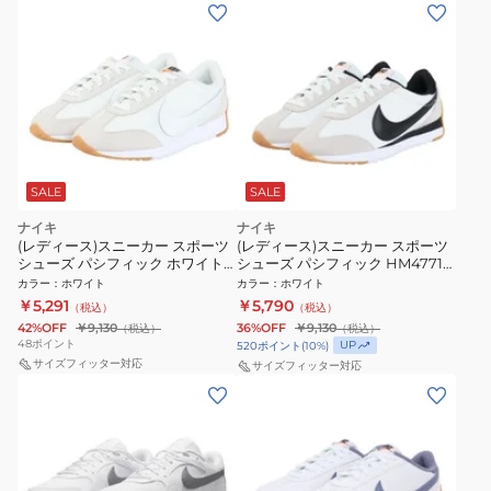
SALE
SALE
ナイキ
ナイキ
(レディース)スニーカー スポーツ
(レディース)スニーカー スポーツ
シューズ パシフィック ホワイト
シューズ パシフィック HM4771-
HM4771-103 スポーツ カジュア
105
カラー
：
ホワイト
カラー
：
ホワイト
ルシューズ 耐久性
￥5,291
￥5,790
（税込）
（税込）
42%OFF
￥9,130
36%OFF
￥9,130
（税込）
（税込）
48
ポイント
UP
520
ポイント
(
10
%)
サイズフィッター対応
サイズフィッター対応