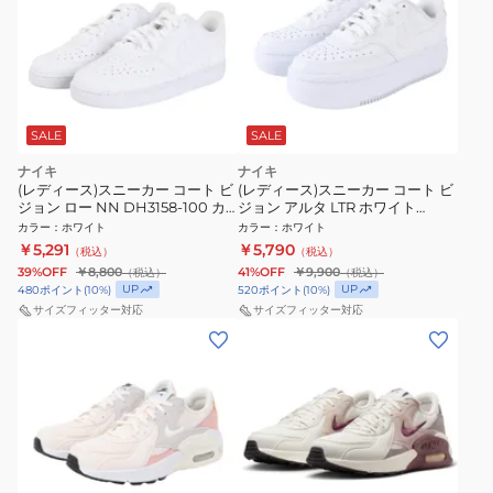
SALE
SALE
ナイキ
ナイキ
(レディース)スニーカー コート ビ
(レディース)スニーカー コート ビ
ジョン ロー NN DH3158-100 カ
ジョン アルタ LTR ホワイト
ジュアル スポーツシューズ タウ
DM0113-100 厚底 普段履き 通勤
カラー
：
ホワイト
カラー
：
ホワイト
ン 通学 日常履き シンプル
通学
￥5,291
￥5,790
（税込）
（税込）
39%OFF
￥8,800
41%OFF
￥9,900
（税込）
（税込）
UP
UP
480
ポイント
(
10
%)
520
ポイント
(
10
%)
サイズフィッター対応
サイズフィッター対応