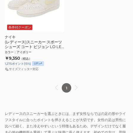
条件付クーポン
ナイキ
(レディース)スニーカー スポーツ
シューズ コート ビジョン LO LE
アイボリー IB6652-103 スポーツ
カラー
：
アイボリー
カジュアル シューズ
￥9,350
（税込）
UP
1,275
ポイント
(
15
%)
サイズフィッター対応
1
レディースのスニーカーを選ぶときには、まず女性ならではの足の形やライ
フスタイルに合ったポイントを押さえることが大切です。女性の足は男性に
比べて細く、また冷えやすいという特徴もあるため、デザインだけでなく履
き心地や機能面も重視して選ぶと快適に長く使えます。初めての方は、普段