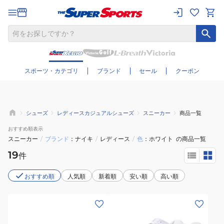
さらに絞り込む
スポーツ・カテゴリ
ブランド
セール
クーポン
シューズ
レディースカジュアルシューズ
スニーカー
商品一覧
おすすめ
順表示
スニーカー
/
ブランド
ナイキ
/
レディース
/
色
ホワイト
の商品一覧
19
件
おすすめ順
人気順
新着順
安い順
高い順