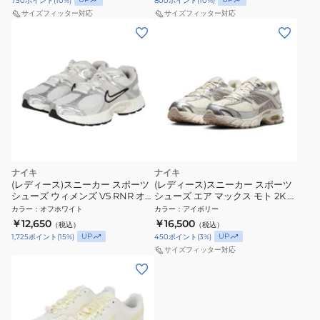
750
ポイント
(
10
%)
800
ポイント
(
10
%)
サイズフィッター対応
サイズフィッター対応
ナイキ
ナイキ
(レディース)スニーカー スポーツ
(レディース)スニーカー スポーツ
シューズ ウィメンズ V5 RNR オフ
シューズ エア マックス モト 2K ア
ホワイト HQ7901-104 スポーツ
イボリー HQ2056-108 スポーツ
カラー
：
オフホワイト
カラー
：
アイボリー
カジュアル シューズ
カジュアル シューズ
￥12,650
￥16,500
（税込）
（税込）
UP
UP
1,725
ポイント
(
15
%)
450
ポイント
(
3
%)
サイズフィッター対応