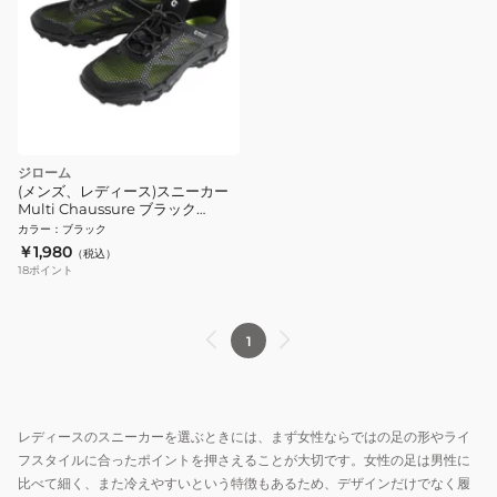
ジローム
(メンズ、レディース)スニーカー
Multi Chaussure ブラック
SP3S0004-SH801-GRCDL BLK
カラー
：
ブラック
アウトドアシューズ カジュアル
￥1,980
（税込）
レジャー
18
ポイント
1
レディースのスニーカーを選ぶときには、まず女性ならではの足の形やライ
フスタイルに合ったポイントを押さえることが大切です。女性の足は男性に
比べて細く、また冷えやすいという特徴もあるため、デザインだけでなく履