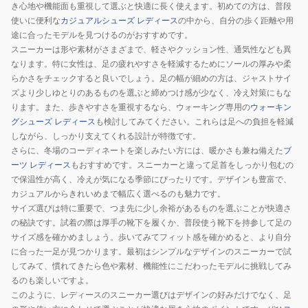
き心地や機能面も重視して選ぶと快適に長く使えます。初めての方は、普段
使いに便利な
カジュアルシューズ レディース
の中から、自分の歩く距離や用
途に合ったモデルを見つけるのがおすすめです。
スニーカーは形や素材がさまざまで、軽さやクッション性、通気性なども異
なります。特に女性は、足の疲れやすさを軽減するためにソールの厚みや柔
らかさをチェックすると良いでしょう。足の幅が細めの方は、ジャストサイ
ズより少しゆとりのあるものを選ぶと締めつけ感が少なく、冷え対策にもな
ります。また、歩きやすさを重視するなら、ウォーキング専用の
ウォーキン
グシューズ レディース
も検討してみてください。これらは足への負担を軽減
しながら、しっかり支えてくれる設計が特徴です。
さらに、冬場のコーディネートを楽しみたい方には、暖かさも兼ね備えた
ブ
ーツ レディース
もおすすめです。スニーカーと違って足首をしっかり包むの
で保温性が高く、冷えが気になる季節にぴったりです。デザインも豊富で、
カジュアルからきれいめまで幅広く選べるのも魅力です。
サイズ選びは特に重要で、つま先に少し余裕があるものを選ぶことが快適さ
の秘訣です。試着の際は厚手の靴下を履くか、普段使う靴下を持参して足の
サイズ感を確かめましょう。歩いてみてフィット感を確かめると、より自分
に合った一足が見つかります。最初はシンプルなデザインのスニーカーで試
してみて、慣れてきたら色や素材、機能性にこだわったモデルに挑戦してみ
るのも楽しいですよ。
このように、レディースのスニーカー選びはデザインの好みだけでなく、足