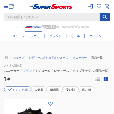
さらに絞り込む
スポーツ・カテゴリ
ブランド
セール
クーポン
シューズ
レディースカジュアルシューズ
スニーカー
商品一覧
おすすめ
順表示
スニーカー
/
ブランド
ジローム
/
レディース
/
色
ブラック
の商品一覧
1
件
おすすめ順
人気順
新着順
安い順
高い順