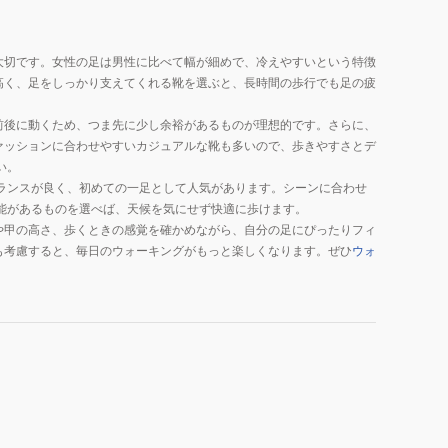
大切です。女性の足は男性に比べて幅が細めで、冷えやすいという特徴
高く、足をしっかり支えてくれる靴を選ぶと、長時間の歩行でも足の疲
前後に動くため、つま先に少し余裕があるものが理想的です。さらに、
ァッションに合わせやすいカジュアルな靴も多いので、歩きやすさとデ
い。
ランスが良く、初めての一足として人気があります。シーンに合わせ
能があるものを選べば、天候を気にせず快適に歩けます。
や甲の高さ、歩くときの感覚を確かめながら、自分の足にぴったりフィ
も考慮すると、毎日のウォーキングがもっと楽しくなります。ぜひ
ウォ