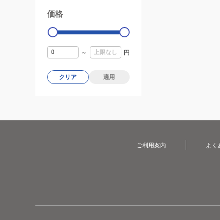
価格
99000
0
～
円
クリア
適用
ご利用案内
よく