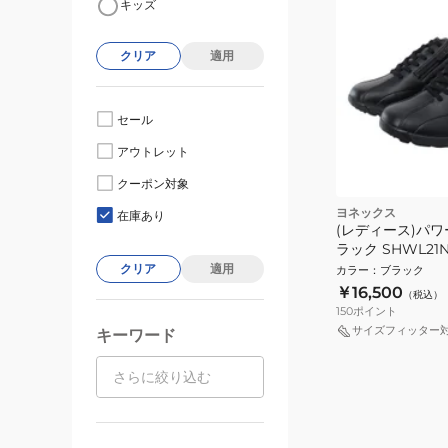
キッズ
クリア
適用
セール
アウトレット
クーポン対象
ヨネックス
在庫あり
(レディース)パワ
ラック SHWL21
ス スニーカー シ
クリア
適用
カラー
：
ブラック
￥16,500
（税込）
150
ポイント
サイズフィッター
キーワード