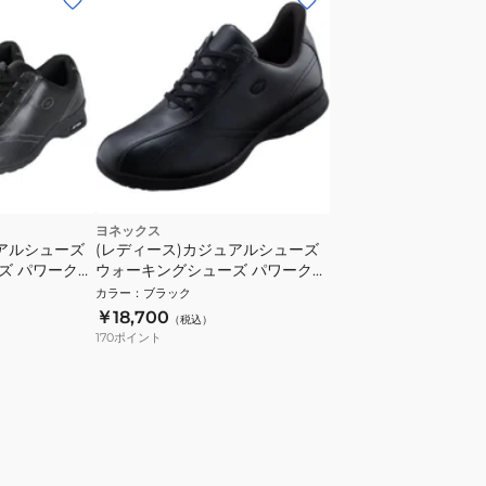
ヨネックス
ュアルシューズ
(レディース)カジュアルシューズ
ズ パワークッ
ウォーキングシューズ パワークッ
0F-007
ション ブラック L130W
カラー
：
ブラック
SHWL130W-007 スニーカー
￥18,700
（税込）
170
ポイント