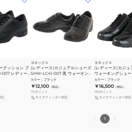
ヨネックス
ヨネックス
ークッション ブ
(レディース)カジュアルシューズ
(レディース)カジ
N-007 レディー
SHW-LC41-007 黒 ウォーキング
ウォーキングシュー
ューズ
シューズ
ションL30F SHWL3
カラー
：
ブラック
カラー
：
ブラック
￥12,100
￥16,500
（税込）
（税込）
110
ポイント
150
ポイント
対応
サイズフィッター対応
サイズフィッター対応
1