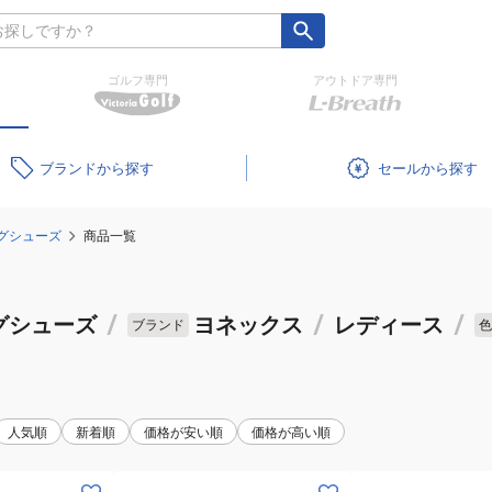
ゴルフ専門
アウトドア専門
ブランド
セール
グシューズ
商品一覧
グシューズ
/
ヨネックス
/
レディース
/
ブランド
色
人気順
新着順
価格が安い順
価格が高い順