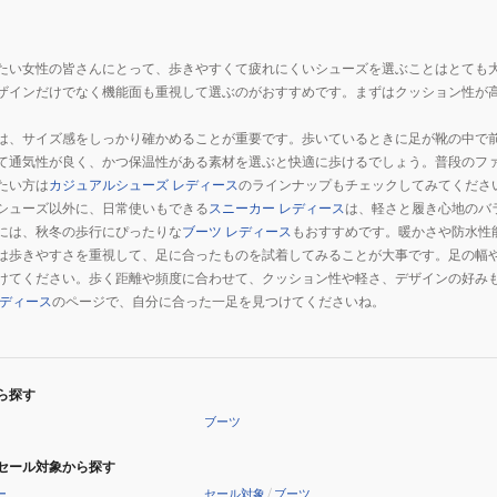
たい女性の皆さんにとって、歩きやすくて疲れにくいシューズを選ぶことはとても
ザインだけでなく機能面も重視して選ぶのがおすすめです。まずはクッション性が
は、サイズ感をしっかり確かめることが重要です。歩いているときに足が靴の中で
て通気性が良く、かつ保温性がある素材を選ぶと快適に歩けるでしょう。普段のフ
たい方は
カジュアルシューズ レディース
のラインナップもチェックしてみてくださ
シューズ以外に、日常使いもできる
スニーカー レディース
は、軽さと履き心地のバ
には、秋冬の歩行にぴったりな
ブーツ レディース
もおすすめです。暖かさや防水性
は歩きやすさを重視して、足に合ったものを試着してみることが大事です。足の幅
けてください。歩く距離や頻度に合わせて、クッション性や軽さ、デザインの好み
レディース
のページで、自分に合った一足を見つけてくださいね。
ら探す
ブーツ
セール対象から探す
ー
セール対象
/
ブーツ