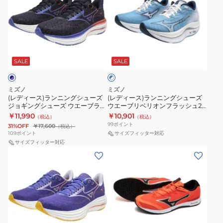
ィ
ィ
ー
ー
ス)
ス)
ラ
ラ
ブ
ン
ン
ル
ニ
ニ
SALE
SALE
ー
×
ン
ン
ホ
グ
グ
ワ
ミズノ
ミズノ
シ
シ
イ
(レディース)ランニングシューズ
(レディース)ランニングシューズ
ト
ジョギングシューズ ウエーブライ
ウエーブリベリオンフラッシュ2
ュ
ュ
ダー 29 ネイビー パープル
ブルー ホワイト J1GD243571 ス
￥11,990
￥10,901
（税込）
（税込）
ー
ー
J1GD250321
ニーカー マラソン 部活
99
ポイント
31%OFF
￥17,600
（税込）
ズ
ズ
109
ポイント
サイズフィッター対応
ジ
サイズフィッター対応
ウ
(レ
(メ
ョ
エ
デ
ン
ギ
ー
ィ
ズ、
ン
ブ
ー
レ
グ
リ
ス)
デ
シ
ベ
ラ
ィ
ュ
リ
レ