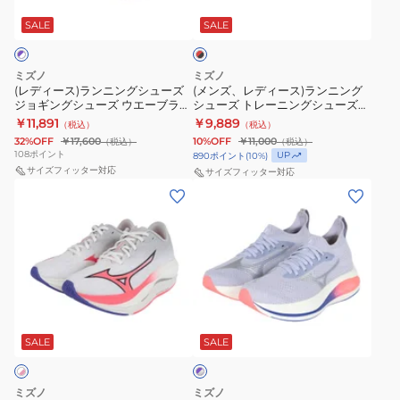
ン
ー
ー
オ
ッ
ニ
ス)
SALE
SALE
ド
ズ
ン
×
ン
ラ
ウ
フ
ブ
グ
ン
エ
ラ
ラ
ミズノ
ミズノ
シ
ニ
ッ
(レディース)ランニングシューズ
(メンズ、レディース)ランニング
ー
ッ
ク
ジョギングシューズ ウエーブライ
シューズ トレーニングシューズ
ュ
ン
ブ
シ
ダー29 SW パープル ホワイト
部活 デュエルソニック4
￥11,891
￥9,889
（税込）
（税込）
ー
グ
J1GD250627
U1GD257006
ラ
ュ
32%OFF
￥17,600
10%OFF
￥11,000
（税込）
（税込）
ズ
シ
108
ポイント
イ
2
UP
890
ポイント
(
10
%)
ジ
サイズフィッター対応
ュ
サイズフィッター対応
ダ
ブ
(レ
(レ
ョ
ー
ー
ル
デ
デ
ギ
ズ
29
ー
ィ
ィ
ン
ト
ネ
ホ
ー
ー
グ
レ
イ
ワ
ス)
ス)
シ
ー
ビ
イ
ラ
ラ
ュ
ニ
ー
ト
パ
ン
ン
ー
ン
ー
パ
J1GD243571
ニ
ニ
SALE
SALE
プ
ズ
グ
ー
ス
ル
ン
ン
ウ
シ
プ
ニ
×
グ
グ
エ
ュ
シ
ル
ー
ミズノ
ミズノ