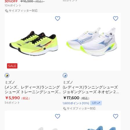
52
ポイント
30%OFF
￥16,500
（税込）
ッション
ラ
エ
ズ
シ
シ
104
ポイント
イ
ー
ジ
サイズフィッター対応
ュ
ュ
(メ
(レ
ダ
ブ
ョ
ー
ー
ン
デ
ー
リ
ギ
ズ
ズ
ズ、
ィ
29
ベ
ン
デ
レ
ー
SW
リ
グ
ュ
デ
ス)
ブ
オ
シ
エ
ィ
ラ
ラ
ン
ュ
ル
ホ
ー
ン
ッ
フ
ー
ソ
ワ
ス)
ニ
SALE
イ
ク
ラ
ズ
ニ
ト
ラ
ン
シ
ッ
ウ
ッ
×
ン
グ
ル
シ
エ
ク
ブ
ミズノ
ミズノ
ニ
シ
ル
(メンズ、レディース)ランニング
(レディース)ランニングシューズ
バ
ュ
ー
3
ー
シューズ トレーニングシューズ
ジョギングシューズ ネオゼン 2 ホ
ン
ュ
ー
2
ブ
ワ
デュエルソニック3 ワイド
ワイト ブルー J1GD268621 スポ
￥5,990
￥17,600
（税込）
（税込）
グ
ー
U1GD233611
ーツシューズ
J1GD250675
J1GD243521
ラ
イ
54
ポイント
UP
1,600
ポイント
(
10
%)
シ
ズ
部
イ
ド
サイズフィッター対応
ュ
ジ
(レ
(レ
活
ダ
ブ
ー
ョ
デ
デ
ス
ー
ラ
ズ
ギ
ィ
ィ
ポ
28
ッ