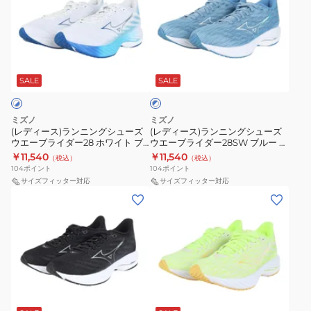
ト
ン
ー
ー
ー
ス
ク
レ
グ
ス)
ス)
ツ
ー
グ
ー
シ
ラ
ラ
シ
パ
レ
ブ
ニ
ュ
ン
ン
ュ
ー
ー
ル
ン
ー
ニ
ニ
SALE
SALE
ー
ー
ワ
U1GD233601
×
グ
ズ
ン
ン
ズ
イ
ス
ホ
シ
ネ
グ
グ
ド
ニ
ワ
ミズノ
ミズノ
ュ
オ
シ
シ
イ
(レディース)ランニングシューズ
(レディース)ランニングシューズ
J1GD240672
ー
ト
ウエーブライダー28 ホワイト ブ
ウエーブライダー28SW ブルー ホ
ー
ゼ
ュ
ュ
カ
ルー J1GD240321 スニーカー ジ
ワイト J1GD240625 スニーカー
￥11,540
￥11,540
（税込）
（税込）
ズ
ン
ー
ー
ョギング トレーニング
ジョギング トレーニング
ー
104
ポイント
104
ポイント
デ
2
ズ
ズ
サイズフィッター対応
ト
サイズフィッター対応
ュ
(レ
ホ
(レ
ウ
ウ
レ
エ
デ
ワ
デ
エ
エ
ー
ル
ィ
イ
ィ
ー
ー
ニ
ソ
ー
ト
ー
ブ
ブ
ン
ニ
ス)
ブ
ス)
ラ
ラ
グ
ッ
ラ
ル
ラ
イ
イ
軽
イ
ク
ン
ー
ン
ダ
ダ
量
エ