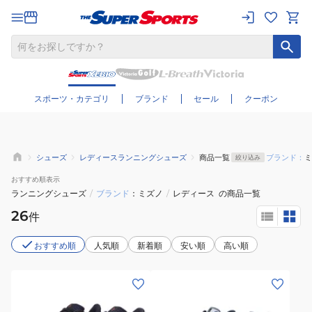
さらに絞り込む
スポーツ・カテゴリ
ブランド
セール
クーポン
シューズ
レディースランニングシューズ
商品一覧
ブランド：
ミ
絞り込み
おすすめ
順表示
ランニングシューズ
/
ブランド
ミズノ
/
レディース
の商品一覧
26
件
おすすめ順
人気順
新着順
安い順
高い順
(レ
(レ
デ
デ