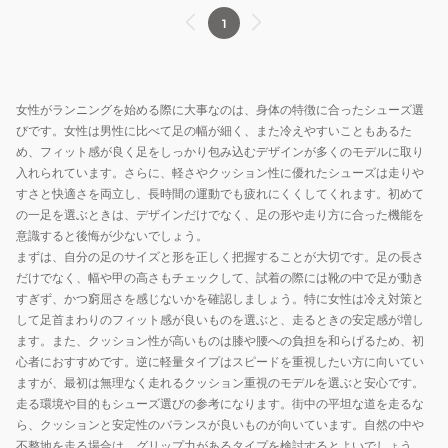
フ
ー
ギ
ギ
1
ラ
29
ン
ン
ッ
ホ
グ
グ
シ
ワ
シ
シ
ュ
イ
ュ
ュ
女性がランニングを始める際に大事なのは、身体の特徴に合ったシューズ選
U1GE236011
ト
ー
ー
びです。女性は男性に比べて足の幅が細く、また冷えやすいこともあるた
め、フィット感が良く足をしっかり包み込むデザインが多くのモデルに取り
イ
ズ
ズ
入れられています。さらに、軽さやクッション性に優れたシューズは走りや
エ
ミ
NEO
すさと快適さを両立し、長時間の運動でも疲れにくくしてくれます。初めて
ロ
ズ
ZEN2
の一足を選ぶときは、デザインだけでなく、足の形や走り方に合った機能を
ー
ノ
J1GD268671
意識すると後悔が少ないでしょう。
J1GD250371
ネ
まずは、自分の足のサイズと形を正しく把握することが大切です。足の長さ
部
オ
だけでなく、幅や甲の高さもチェックして、試着の際には靴の中で足が動き
活
ビ
すぎず、かつ窮屈さを感じないかを確認しましょう。特に女性は冷え対策と
して足首まわりのフィット感が良いものを選ぶと、走るときの安定感が増し
ス
ス
ます。また、クッション性が高いものは膝や腰への負担を和らげるため、初
ポ
タ
心者におすすめです。逆に軽量タイプはスピードを重視したい方に向いてい
ー
2
ますが、最初は無理なく走れるクッション重視のモデルを選ぶと安心です。
ツ
ホ
走る環境や目的もシューズ選びの参考になります。街中の平坦な道を走るな
シ
ワ
ら、クッションと安定性のバランスが良いものが向いています。自然の中や
ュ
イ
不整地を走る場合は、グリップ力があるタイプを検討するとよいでしょう。