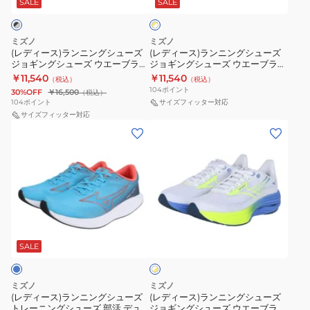
3
ニ
J1GD268621
ニ
ー
ー
SALE
SALE
ロ
ク
ー
ワ
ン
ス
ン
28
28SW
ッ
×
イ
グ
ポ
グ
ホ
ブ
シ
ホ
ミズノ
ミズノ
ド
シ
ー
シ
ワ
ワ
ル
(レディース)ランニングシューズ
(レディース)ランニングシューズ
ョ
イ
ジョギングシューズ ウエーブライ
ジョギングシューズ ウエーブライ
U1GD233611
ュ
ツ
ュ
イ
ー
ン
ト
ダー28 J1GD240322
ダー28 J1GD240328
￥11,540
￥11,540
（税込）
（税込）
ー
シ
ー
ト
ホ
104
ポイント
30%OFF
￥16,500
（税込）
ズ
ュ
ズ
ブ
ワ
104
ポイント
サイズフィッター対応
ジ
サイズフィッター対応
ー
ジ
ル
イ
(レ
(レ
ョ
ズ
ョ
ー
ト
デ
デ
ギ
ギ
J1GD240321
J1GD240625
ィ
ィ
ン
ン
ス
ス
ー
ー
グ
グ
ニ
ニ
ス)
ス)
シ
シ
ー
ー
ラ
ラ
ュ
ュ
カ
カ
ホ
ン
ン
ー
ー
ー
ー
ワ
ニ
ニ
SALE
イ
ズ
ズ
ジ
ジ
ト
ン
ン
ウ
ウ
ョ
ョ
×
グ
グ
エ
エ
イ
ギ
ギ
ミズノ
ミズノ
シ
シ
エ
(レディース)ランニングシューズ
(レディース)ランニングシューズ
ー
ー
ン
ン
ロ
トレーニングシューズ 部活 デュ
ジョギングシューズ ウエーブライ