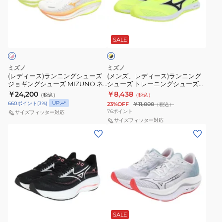
ス)
デ
レ
ュ
ソ
オ
ラ
ィ
ー
エ
ニ
ン
イ
ン
ー
ニ
ル
ッ
フ
エ
ニ
ス)
ン
フ
SALE
ロ
ク
ラ
ー
ン
ラ
グ
ラ
4
ッ
×
グ
ン
シ
ッ
ブ
U1GD257001
シ
ミズノ
ミズノ
シ
ニ
ラ
ュ
シ
(レディース)ランニングシューズ
(メンズ、レディース)ランニング
ュ
ッ
ジョギングシューズ MIZUNO ネ
シューズ トレーニングシューズ
ュ
ン
ー
ュ
2
ク
オビスタ 3 ホワイト ピンク
部活 デュエルソニック4 ワイド
￥24,200
￥8,438
（税込）
（税込）
ー
グ
ズ
ブ
J1GW261071 スポーツ シューズ
U1GD257104
J1GD243591
UP
660
ポイント
(
3
%)
23%OFF
￥11,000
（税込）
ズ
シ
部
ラ
76
ポイント
サイズフィッター対応
ジ
ュ
サイズフィッター対応
活
ッ
(レ
(レ
ョ
ー
デ
ク
デ
デ
ギ
ズ
ュ
シ
ィ
ィ
ン
ト
エ
ル
ー
ー
グ
レ
ル
バ
ス)
ス)
シ
ー
ソ
ー
ラ
ラ
ュ
ニ
ニ
U1GD238001
ホ
ン
ン
ー
ン
ッ
ス
ワ
ニ
ニ
SALE
イ
ズ
グ
ク
ニ