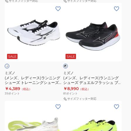
ュ
サイズフィッター対応
ト
サイズフィッター対応
ュ
ン
(メ
(メ
ー
レ
3
パ
ン
ン
ズ
ー
ホ
ー
ズ、
ズ、
ト
ニ
ワ
プ
レ
レ
レ
ン
イ
ル
デ
デ
ー
グ
ト
シ
ィ
ィ
ニ
シ
ピ
ル
ブ
ー
ー
ン
ュ
ラ
ン
バ
ス)
ス)
SALE
SALE
ッ
グ
ー
ク
ー
ク
ラ
ラ
シ
ズ
J1GD253521
J1GD258671
×
ン
ン
ュ
部
シ
ミズノ
ミズノ
ス
ニ
ニ
ル
(メンズ、レディース)ランニング
(メンズ、レディース)ランニング
ー
活
ニ
バ
シューズ トレーニングシューズ
シューズ デュエルフラッシュ ブ
ン
ン
ズ
ウ
ー
部活 デュエルソニック3
ラック シルバー U1GD238001 ス
ー
￥4,389
￥8,990
（税込）
（税込）
グ
グ
U1GD233402 スニーカー 軽量 ク
ニーカー 軽量 レーシング トラッ
部
エ
39
ポイント
81
ポイント
カ
ッション 陸上
クレース
シ
シ
サイズフィッター対応
活
ー
ー
(レ
(メ
ュ
ュ
デ
ブ
デ
ン
ー
ー
ュ
リ
ィ
ズ、
ズ
ズ
エ
ベ
ー
レ
ト
デ
ル
リ