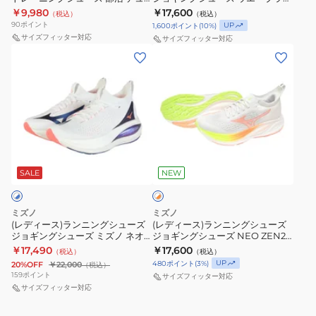
ュ
ュ
ブ
ブ
グ
グ
ー
エルフラッシュ U1GE236011
ダー 29 ホワイト イエロー
￥9,980
￥17,600
（税込）
（税込）
ー
ー
J1GD250371 部活 スポーツシュー
ラ
ラ
ト
ト
90
ポイント
UP
1,600
ポイント
(
10
%)
ズ
ズ
ズ
サイズフィッター対応
イ
イ
レ
レ
サイズフィッター対応
ト
ジ
(レ
(レ
ダ
ダ
ー
ー
レ
ョ
デ
デ
ー
ー
ニ
ニ
ー
ギ
ィ
ィ
28
28
ン
ン
ニ
ン
ー
ー
J1GD240322
J1GD240328
グ
グ
ン
グ
ス)
ス)
グ
シ
ラ
ラ
ホ
シ
ュ
ン
ン
ワ
ュ
ー
ニ
ニ
SALE
NEW
イ
ト
ー
ズ
ン
ン
×
ズ
ウ
グ
グ
オ
ミズノ
ミズノ
部
エ
シ
シ
レ
(レディース)ランニングシューズ
(レディース)ランニングシューズ
ン
ジョギングシューズ ミズノ ネオ
ジョギングシューズ NEO ZEN2
活
ー
ュ
ュ
ジ
ビスタ 2 ホワイト ブルー
J1GD268671
￥17,490
￥17,600
（税込）
（税込）
デ
ブ
ー
ー
J1GD253421 スニーカー
UP
480
ポイント
(
3
%)
20%OFF
￥22,000
（税込）
ュ
ラ
ズ
ズ
159
ポイント
サイズフィッター対応
エ
イ
ジ
サイズフィッター対応
ジ
ル
ダ
ョ
ョ