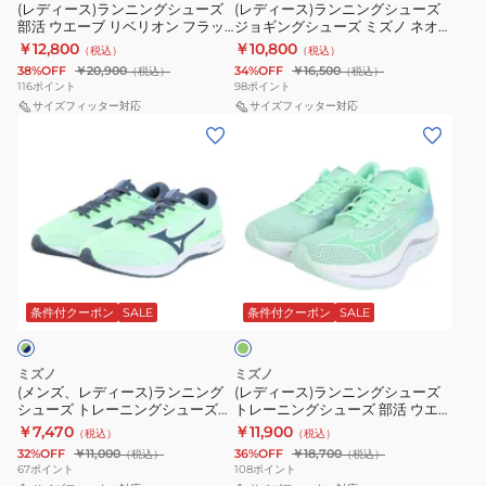
シ
シ
ル
ー
(レディース)ランニングシューズ
ー
(レディース)ランニングシューズ
J1GD250321
カ
バ
部活 ウエーブ リベリオン フラッ
ジョギングシューズ ミズノ ネオ
ュ
ュ
ブ
ズ
ー
ー
シュ 3 ホワイト ピンク
ゼン パープル シルバー
￥12,800
￥10,800
（税込）
（税込）
ー
ー
ラ
J1GD253521
部
J1GD258671 スニーカー
マ
38%OFF
￥20,900
34%OFF
￥16,500
（税込）
（税込）
ズ
ズ
イ
活
116
ポイント
98
ポイント
ラ
部
サイズフィッター対応
ジ
サイズフィッター対応
ダ
デ
ソ
(メ
(レ
活
ョ
ー
ュ
ン
ン
デ
ウ
ギ
29
エ
部
ズ、
ィ
エ
ン
SW
ル
活
レ
ー
ー
グ
パ
ソ
デ
ス)
ブ
シ
ー
ニ
ィ
ラ
リ
ュ
プ
ッ
ミ
ー
ン
ベ
ー
ン
ル
ク
ス)
ニ
ト
条件付クーポン
SALE
条件付クーポン
SALE
リ
ズ
ホ
4
ラ
ン
オ
ミ
ワ
U1GD257006
ン
グ
ン
ズ
イ
ミズノ
ミズノ
ニ
シ
(メンズ、レディース)ランニング
(レディース)ランニングシューズ
フ
ノ
ト
シューズ トレーニングシューズ
トレーニングシューズ 部活 ウエ
ン
ュ
ラ
ネ
J1GD250627
部活 デュエルソニック4
ーブリベリオンフラッシュ2
￥7,470
￥11,900
（税込）
（税込）
グ
ー
U1GD257001
J1GD243591
ッ
オ
32%OFF
￥11,000
36%OFF
￥18,700
（税込）
（税込）
シ
ズ
67
ポイント
108
ポイント
シ
ゼ