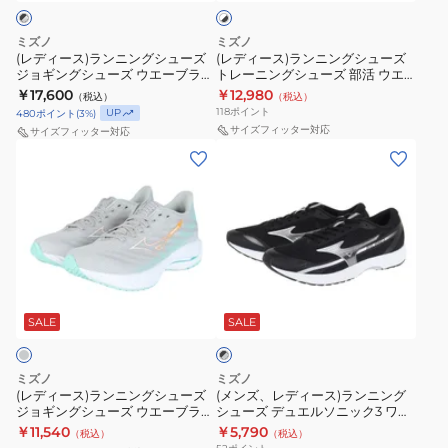
ト
ン
ン
MIZUNO
シ
3
ー
×
グ
グ
ネ
ュ
ブ
U1GD233402
カ
ミズノ
ミズノ
シ
シ
ラ
(レディース)ランニングシューズ
(レディース)ランニングシューズ
オ
ー
ス
ー
ッ
ジョギングシューズ ウエーブライ
トレーニングシューズ 部活 ウエ
ュ
ュ
ビ
ズ
ニ
軽
ク
ダー 29 SW ブラック シルバー
ーブリベリオンフラッシュ2
￥17,600
￥12,980
（税込）
（税込）
ー
ー
J1GD250675 部活 スポーツシュ
J1GD243521
ス
部
ー
量
118
ポイント
UP
480
ポイント
(
3
%)
ーズ
ズ
ズ
サイズフィッター対応
タ
活
カ
サイズフィッター対応
レ
ジ
ト
(レ
(メ
3
デ
ー
ー
ョ
レ
デ
ン
ホ
ュ
軽
シ
ギ
ー
ィ
ズ、
ワ
エ
量
ン
ン
ニ
ー
レ
イ
ル
ク
グ
グ
ン
ス)
デ
ト
ソ
ッ
ト
シ
グ
ラ
ィ
ピ
ニ
シ
ラ
ブ
ュ
シ
ン
ー
ン
ッ
ョ
ッ
ラ
ー
ュ
ニ
ス)
SALE
SALE
ッ
ク
ク
ン
ク
ク
ズ
ー
ン
ラ
J1GW261071
4
陸
レ
×
ウ
ズ
グ
ン
ス
ワ
上
ー
グ
ミズノ
ミズノ
エ
部
シ
ニ
レ
(レディース)ランニングシューズ
(メンズ、レディース)ランニング
ポ
イ
ス
ー
ジョギングシューズ ウエーブライ
シューズ デュエルソニック3 ワイ
ー
活
ュ
ン
ー
ド
ダー28 スーパーワイド
ド ブラック グレー U1GD233601
￥11,540
￥5,790
（税込）
（税込）
ブ
ウ
ー
グ
J1GD240672
スニーカー トレーニング 軽量 ク
ツ
U1GD257104