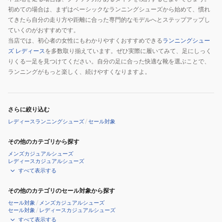
ー
ト
初めての場合は、まずはベーシックなランニングシューズから始めて、慣れ
てきたら自分の走り方や距離に合った専門的なモデルへとステップアップし
ズ
ブ
ていくのがおすすめです。
ル
当店では、初心者の女性にもわかりやすくおすすめできる
ランニングシュー
ー
ズ レディース
を多数取り揃えています。ぜひ実際に履いてみて、足にしっく
J1GD253421
りくる一足を見つけてください。自分の足に合った快適な靴を選ぶことで、
ス
ランニングがもっと楽しく、続けやすくなりますよ。
ニ
ー
カ
さらに絞り込む
ー
レディースランニングシューズ
/
セール対象
その他のカテゴリから探す
メンズカジュアルシューズ
レディースカジュアルシューズ
すべて表示する
その他のカテゴリのセール対象から探す
セール対象
/
メンズカジュアルシューズ
セール対象
/
レディースカジュアルシューズ
すべて表示する