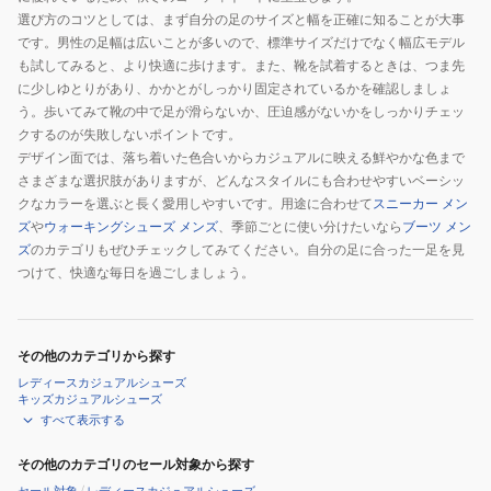
選び方のコツとしては、まず自分の足のサイズと幅を正確に知ることが大事
です。男性の足幅は広いことが多いので、標準サイズだけでなく幅広モデル
も試してみると、より快適に歩けます。また、靴を試着するときは、つま先
に少しゆとりがあり、かかとがしっかり固定されているかを確認しましょ
う。歩いてみて靴の中で足が滑らないか、圧迫感がないかをしっかりチェッ
クするのが失敗しないポイントです。
デザイン面では、落ち着いた色合いからカジュアルに映える鮮やかな色まで
さまざまな選択肢がありますが、どんなスタイルにも合わせやすいベーシッ
クなカラーを選ぶと長く愛用しやすいです。用途に合わせて
スニーカー メン
ズ
や
ウォーキングシューズ メンズ
、季節ごとに使い分けたいなら
ブーツ メン
ズ
のカテゴリもぜひチェックしてみてください。自分の足に合った一足を見
つけて、快適な毎日を過ごしましょう。
その他のカテゴリから探す
レディースカジュアルシューズ
キッズカジュアルシューズ
すべて表示する
その他のカテゴリのセール対象から探す