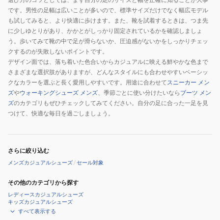
ア
です。男性の足幅は広いことが多いので、標準サイズだけでなく幅広モデル
ル
も試してみると、より快適に歩けます。また、靴を試着するときは、つま先
に少しゆとりがあり、かかとがしっかり固定されているかを確認しましょ
ア
う。歩いてみて靴の中で足が滑らないか、圧迫感がないかをしっかりチェッ
ウ
クするのが失敗しないポイントです。
ト
デザイン面では、落ち着いた色合いからカジュアルに映える鮮やかな色まで
ド
さまざまな選択肢がありますが、どんなスタイルにも合わせやすいベーシッ
ア
クなカラーを選ぶと長く愛用しやすいです。用途に合わせて
スニーカー メン
ズ
や
ウォーキングシューズ メンズ
、季節ごとに使い分けたいなら
ブーツ メン
ズ
のカテゴリもぜひチェックしてみてください。自分の足に合った一足を見
つけて、快適な毎日を過ごしましょう。
さらに絞り込む
メンズカジュアルシューズ
/
セール対象
その他のカテゴリから探す
レディースカジュアルシューズ
キッズカジュアルシューズ
すべて表示する