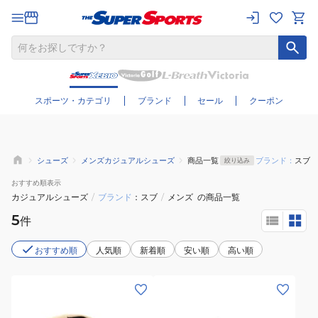
さらに絞り込む
スポーツ・カテゴリ
ブランド
セール
クーポン
シューズ
メンズカジュアルシューズ
商品一覧
ブランド：
スブ
絞り込み
おすすめ
順表示
カジュアルシューズ
/
ブランド
スブ
/
メンズ
の商品一覧
5
件
おすすめ順
人気順
新着順
安い順
高い順
(メ
(メ
ン
ン