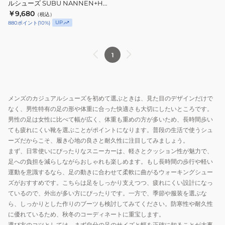
ルシューズ SUBU NANNEN+H
ジ
防
13
タ
カーキ SN-14 KH カジュアル アウ
￥9,680
（税込）
ュ
寒
トドア
BK
ウ
UP
880
ポイント
(
10
%)
ア
あ
カ
ン
ル
っ
ジ
普
シ
1
た
ュ
段
ュ
か
ア
履
ー
い
ル
き
ズ
秋
ア
メンズのカジュアルシューズを初めて選ぶときは、見た目のデザインだけで
SUBU
冬
ウ
なく、男性特有の足の形や体重に合った快適さも大切にしたいところです。
NANNEN+H
サ
ト
男性の足は女性に比べて幅が広く、体重も重めの方が多いため、長時間歩い
カ
ン
ド
ても疲れにくい靴を選ぶことがポイントになります。普段の生活で使うシュ
ー
ダ
ア
ーズだからこそ、履き心地の良さと耐久性に注目してみましょう。
キ
まず、日常使いにぴったりなスニーカーは、軽さとクッション性が魅力で、
ル
SN-
足への負担を減らしながらおしゃれも楽しめます。もし長時間の歩行や軽い
タ
運動を意識するなら、足の動きに合わせて柔軟に曲がるウォーキングシュー
14
ウ
ズがおすすめです。こちらは足をしっかり支えつつ、疲れにくい設計になっ
KH
ン
ているので、外出が多い方にぴったりです。一方で、季節や服装を選ぶな
カ
ら、しっかりとした作りのブーツも検討してみてください。防寒性や耐久性
ジ
に優れているため、秋冬のコーディネートに重宝します。
ュ
選び方のコツとしては、まず自分の足のサイズと幅を正確に知ることが大事