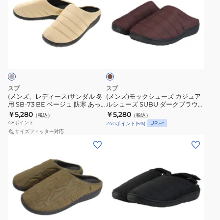
ズ、
ズ)
レ
モ
デ
ッ
ィ
ク
ダ
ー
シ
ー
ス)
ュ
ク
ブ
サ
ー
ラ
ン
ズ
ウ
スブ
スブ
ン
ダ
カ
(メンズ、レディース)サンダル 冬
(メンズ)モックシューズ カジュア
用 SB-73 BE ベージュ 防寒 あっ
ルシューズ SUBU ダークブラウン
ル
ジ
たかい 汚れにくい モック シュー
SB-35 DBR カジュアル アウトド
￥5,280
￥5,280
（税込）
（税込）
冬
ュ
ズ タウン 普段履き
ア
48
ポイント
UP
240
ポイント
(
5
%)
用
ア
サイズフィッター対応
(メ
(メ
SB-
ル
ン
ン
73
シ
ズ)
ズ)
BE
ュ
モ
モ
ベ
ー
ッ
ッ
ー
ズ
ク
ク
ジ
SUBU
ブ
シ
シ
ュ
ダ
ラ