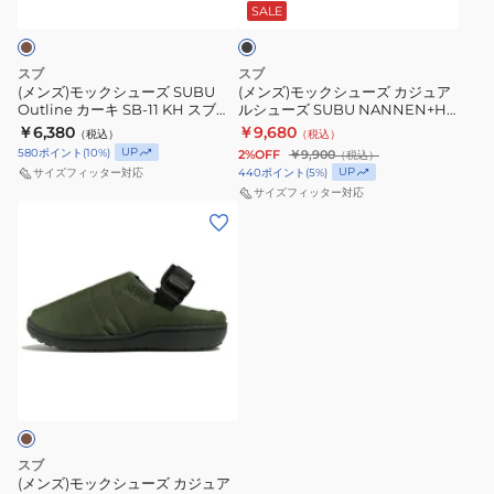
ュ
ュ
防
ー
ッ
SALE
ク
ー
ー
寒
ク
ズ
ズ
あ
ブ
スブ
スブ
SUBU
カ
っ
ラ
(メンズ)モックシューズ SUBU
(メンズ)モックシューズ カジュア
Outline カーキ SB-11 KH スブア
ルシューズ SUBU NANNEN+H
Outline
ジ
た
ウ
ウトライン 防寒 あったかい 秋冬
ブラック SN-13 BK カジュアル ア
￥6,380
￥9,680
（税込）
（税込）
カ
ュ
か
ン
サンダル タウン
ウトドア
UP
580
ポイント
(
10
%)
2%OFF
￥9,900
（税込）
ー
ア
い
SB-
UP
440
ポイント
(
5
%)
サイズフィッター対応
キ
ル
汚
35
サイズフィッター対応
(メ
SB-
シ
れ
DBR
ン
11
ュ
に
カ
ズ)
KH
ー
く
ジ
モ
ス
ズ
い
ュ
ッ
ブ
SUBU
モ
ア
ク
ア
NANNEN+H
ッ
ル
シ
ウ
ブ
ク
ア
ュ
ト
ラ
シ
ウ
ー
ラ
ッ
ュ
ト
ズ
イ
ク
ー
ド
スブ
カ
ン
(メンズ)モックシューズ カジュア
SN-
ズ
ア