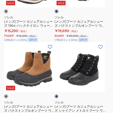
ロ
ロ
ジ
ジ
ッ
SALE
SALE
ク
ン
ン
ュ
ュ
ウ
ウ
ア
ア
ソレル
ソレル
ォ
ォ
ル
ル
(メンズ)ブーツ カジュアルシュー
(メンズ)ブーツ カジュアルシュー
ズ 1964 パックナイロン ウォータ
ズ バクストンプルオンブーツ ウ
ー
ー
シ
シ
ープルーフ NM5189 256
ォータープルーフ NM5182 010
￥15,290
￥19,690
（税込）
（税込）
タ
タ
ュ
ュ
7%OFF
￥16,500
5%OFF
￥20,900
（税込）
（税込）
ー
ー
ー
ー
UP
UP
1,390
ポイント
(
10
%)
1,790
ポイント
(
10
%)
プ
プ
ズ
ズ
(メ
(メ
ル
ル
1964
バ
ン
ン
ー
ー
パ
ク
ズ)
ズ)
フ
フ
ッ
ス
ブ
ブ
NM5189
NM5189
ク
ト
ー
ー
011
224
ナ
ン
ツ
ツ
ブ
イ
プ
カ
カ
ラ
ロ
ル
ジ
ジ
ッ
SALE
ク
ン
オ
ュ
ュ
ウ
ン
ア
ア
ソレル
ソレル
ォ
ブ
ル
ル
(メンズ)ブーツ カジュアルシュー
(メンズ)ブーツ カジュアルシュー
ズ バクストンプルオンブーツ ウ
ズ シャイアン メトロ II ブーツ ウ
ー
ー
シ
シ