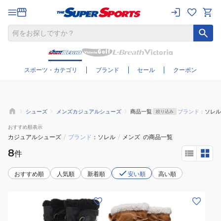
さらに絞り込む
スポーツ・カテゴリ
ブランド
セール
クーポン
シューズ
メンズカジュアルシューズ
商品一覧
ブランド：
ソレル
絞り込み
おすすめ
順表示
カジュアルシューズ
/
ブランド
ソレル
/
メンズ
の商品一覧
8
件
おすすめ順
人気順
新着順
安い順
高い順
(メ
(メ
ン
ン