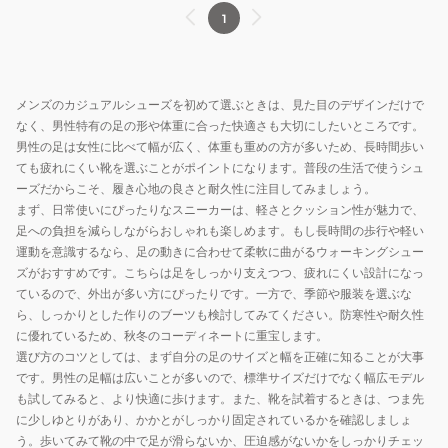
タ
タ
ル
ル
1
ー
ー
シ
シ
プ
プ
ュ
ュ
ル
ル
ー
ー
ー
ー
ズ
ズ
メンズのカジュアルシューズを初めて選ぶときは、見た目のデザインだけで
フ
フ
なく、男性特有の足の形や体重に合った快適さも大切にしたいところです。
NM5182
NM4987
男性の足は女性に比べて幅が広く、体重も重めの方が多いため、長時間歩い
ても疲れにくい靴を選ぶことがポイントになります。普段の生活で使うシュ
257
010
ーズだからこそ、履き心地の良さと耐久性に注目してみましょう。
まず、日常使いにぴったりなスニーカーは、軽さとクッション性が魅力で、
足への負担を減らしながらおしゃれも楽しめます。もし長時間の歩行や軽い
運動を意識するなら、足の動きに合わせて柔軟に曲がるウォーキングシュー
ズがおすすめです。こちらは足をしっかり支えつつ、疲れにくい設計になっ
ているので、外出が多い方にぴったりです。一方で、季節や服装を選ぶな
ら、しっかりとした作りのブーツも検討してみてください。防寒性や耐久性
に優れているため、秋冬のコーディネートに重宝します。
選び方のコツとしては、まず自分の足のサイズと幅を正確に知ることが大事
です。男性の足幅は広いことが多いので、標準サイズだけでなく幅広モデル
も試してみると、より快適に歩けます。また、靴を試着するときは、つま先
に少しゆとりがあり、かかとがしっかり固定されているかを確認しましょ
う。歩いてみて靴の中で足が滑らないか、圧迫感がないかをしっかりチェッ