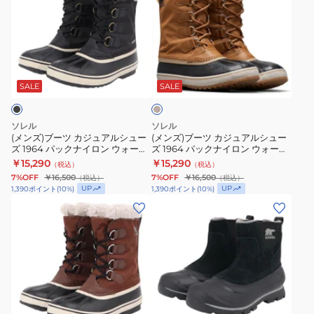
ズ)
ズ)
ブ
ブ
ー
ー
ツ
ツ
キ
カ
カ
ャ
ジ
ジ
メ
SALE
SALE
ル
ュ
ュ
ア
ア
ソレル
ソレル
ル
ル
(メンズ)ブーツ カジュアルシュー
(メンズ)ブーツ カジュアルシュー
ズ 1964 パックナイロン ウォータ
ズ 1964 パックナイロン ウォータ
シ
シ
ープルーフ NM5189 011
ープルーフ NM5189 224
￥15,290
￥15,290
（税込）
（税込）
ュ
ュ
7%OFF
￥16,500
7%OFF
￥16,500
（税込）
（税込）
ー
ー
UP
UP
1,390
ポイント
(
10
%)
1,390
ポイント
(
10
%)
ズ
ズ
(メ
(メ
1964
1964
ン
ン
パ
パ
ズ)
ズ)
ッ
ッ
ブ
ブ
ク
ク
ー
ー
ナ
ナ
ツ
ツ
ブ
イ
イ
カ
カ
ラ