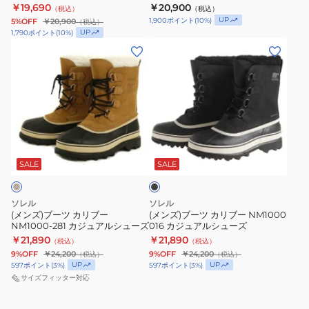
ォータープルーフ NM5182 257
ォータープルーフ NM4987 010
￥19,690
￥20,900
（税込）
（税込）
タ
ツ
ュ
ュ
UP
1,900
ポイント
(
10
%)
5%OFF
￥20,900
（税込）
ー
ウ
ー
ー
UP
1,790
ポイント
(
10
%)
プ
ォ
ズ
ズ
(メ
(メ
ル
ー
バ
シ
ン
ン
ー
タ
ク
ャ
ズ)
ズ)
フ
ー
ス
イ
ブ
ブ
NM5189
プ
ト
ア
ー
ー
256
ル
ン
ン
ツ
ツ
ブ
ー
プ
メ
カ
カ
ラ
フ
ル
ト
リ
リ
ッ
SALE
SALE
ク
NM5182
オ
ロ
ブ
ブ
010
ン
II
ー
ー
ソレル
ソレル
ブ
ブ
NM1000-
NM1000
(メンズ)ブーツ カリブー
(メンズ)ブーツ カリブー NM1000
NM1000-281 カジュアルシューズ
016 カジュアルシューズ
ー
ー
281
016
￥21,890
￥21,890
（税込）
（税込）
ツ
ツ
カ
カ
9%OFF
￥24,200
9%OFF
￥24,200
（税込）
（税込）
ウ
ウ
ジ
ジ
UP
UP
597
ポイント
(
3
%)
597
ポイント
(
3
%)
ォ
ォ
ュ
ュ
サイズフィッター対応
ー
ー
ア
ア