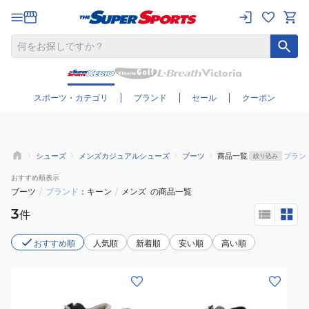
さらに絞り込む
スポーツ・カテゴリ
ブランド
セール
クーポン
シューズ
メンズカジュアルシューズ
ブーツ
商品一覧
ブラン
絞り込み
おすすめ
順表示
ブーツ
/
ブランド
キーン
/
メンズ
の商品一覧
3
件
おすすめ順
人気順
新着順
安い順
高い順
(メ
(メ
ン
ン