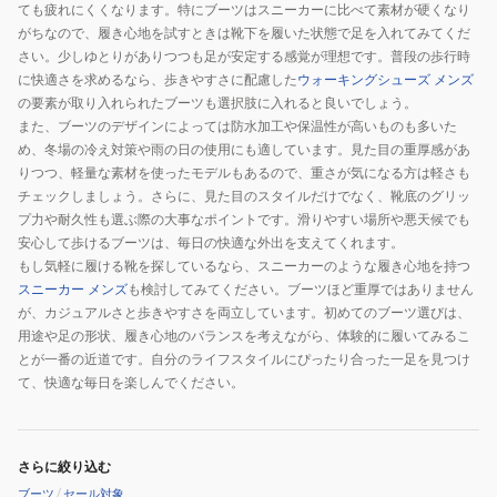
ても疲れにくくなります。特にブーツはスニーカーに比べて素材が硬くなり
ベ
がちなので、履き心地を試すときは靴下を履いた状態で足を入れてみてくだ
ー
さい。少しゆとりがありつつも足が安定する感覚が理想です。普段の歩行時
ジ
に快適さを求めるなら、歩きやすさに配慮した
ウォーキングシューズ メンズ
ュ
の要素が取り入れられたブーツも選択肢に入れると良いでしょう。
1027992
また、ブーツのデザインによっては防水加工や保温性が高いものも多いた
め、冬場の冷え対策や雨の日の使用にも適しています。見た目の重厚感があ
ウ
りつつ、軽量な素材を使ったモデルもあるので、重さが気になる方は軽さも
ィ
チェックしましょう。さらに、見た目のスタイルだけでなく、靴底のグリッ
ン
プ力や耐久性も選ぶ際の大事なポイントです。滑りやすい場所や悪天候でも
タ
安心して歩けるブーツは、毎日の快適な外出を支えてくれます。
ー
もし気軽に履ける靴を探しているなら、スニーカーのような履き心地を持つ
防
スニーカー メンズ
も検討してみてください。ブーツほど重厚ではありません
水
が、カジュアルさと歩きやすさを両立しています。初めてのブーツ選びは、
用途や足の形状、履き心地のバランスを考えながら、体験的に履いてみるこ
防
とが一番の近道です。自分のライフスタイルにぴったり合った一足を見つけ
寒
て、快適な毎日を楽しんでください。
軽
量
雪
さらに絞り込む
冬
ブーツ
/
セール対象