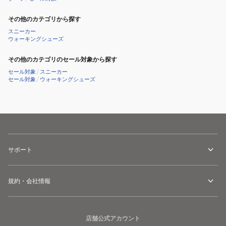
タ
ウ
その他のカテゴリから探す
ン
スニーカー
カ
ウォーキングシューズ
ジ
その他のカテゴリのセール対象から探す
ュ
セール対象
/
スニーカー
ア
セール対象
/
ウォーキングシューズ
ル
サポート
規約・会社情報
店舗公式アカウント