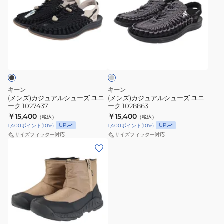
ズ)
ズ)
カ
カ
ジ
ジ
ュ
ュ
グ
ア
ア
レ
ル
ル
ー
シ
シ
ュ
ュ
キーン
キーン
ー
ー
(メンズ)カジュアルシューズ ユニ
(メンズ)カジュアルシューズ ユニ
ーク 1027437
ーク 1028863
ズ
ズ
￥15,400
￥15,400
（税込）
（税込）
ユ
ユ
UP
UP
1,400
ポイント
(
10
%)
1,400
ポイント
(
10
%)
ニ
ニ
サイズフィッター対応
サイズフィッター対応
ー
ー
(メ
ク
ク
ン
1027437
1028863
ズ)
ブ
ー
ツ
フ