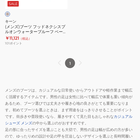
ッ
SALE
ド
ネ
キーン
ク
(メンズ)ブーツ フッドネクシスプ
ルオンウォータープルーフ ベージ
シ
ュ 1027992 ウィンター 防水 防寒
￥11,121
（税込）
ス
軽量 雪 冬 タウン カジュアル
101
ポイント
プ
ル
オ
1
ン
ウ
ォ
メンズのブーツは、カジュアルな日常使いからアウトドアや軽作業まで幅広
ー
く活躍するアイテムです。男性の足は女性に比べて幅広で体重も重い傾向が
タ
あるため、ブーツ選びでは丈夫さや履き心地の良さがとても重要になりま
ー
す。初めてブーツを選ぶときは、まず用途をはっきりさせることがポイント
プ
です。街歩きや普段使いなら、履きやすくて見た目もおしゃれな
カジュアル
ル
シューズ メンズ
の中から選ぶのがおすすめです。
足の形に合ったサイズを選ぶことも大切で、男性の足は幅が広めの方が多い
ー
ので、ゆったりめの設計や足の甲を圧迫しないデザインを選ぶと長時間履い
フ