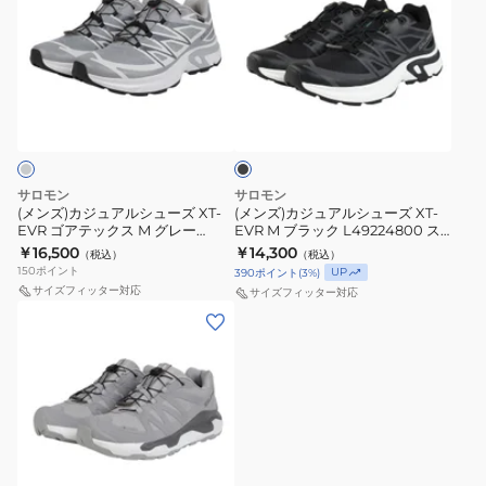
ズ)
ズ)
カ
カ
ジ
ジ
ュ
ュ
ブ
ア
ア
ラ
ル
ル
ッ
ク
シ
シ
ュ
ュ
サロモン
サロモン
ー
ー
(メンズ)カジュアルシューズ XT-
(メンズ)カジュアルシューズ XT-
EVR ゴアテックス M グレー
EVR M ブラック L49224800 ス
ズ
ズ
L49143800 スポーツ カジュアル
ポーツ カジュアル シューズ
￥16,500
￥14,300
（税込）
（税込）
XT-
XT-
シューズ 防水
150
ポイント
UP
390
ポイント
(
3
%)
EVR
EVR
サイズフィッター対応
サイズフィッター対応
ゴ
M
(メ
ア
ブ
ン
テ
ラ
ズ)
ッ
ッ
カ
ク
ク
ジ
ス
L49224800
ュ
M
ス
ア