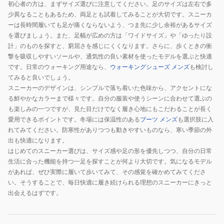
初心者の方は、まずサイズ選びに注意してください。足のサイズは左右で多
ス
少異なることもあるため、両足とも試着してみることが大切です。スニーカ
グ
ーは長時間履いても足が痛くならないよう、つま先に少し余裕があるサイズ
レ
を選びましょう。また、足幅が広めの方は「ワイドサイズ」や「ゆったり設
ー
計」のものを探すと、窮屈さを感じにくくなります。さらに、歩くときの衝
L49150500
撃を吸収しやすいソールや、通気性の良い素材を使ったモデルを選ぶと快適
です。日常のウォーキング用途なら、
ウォーキングシューズ メンズ
も検討し
ス
てみると良いでしょう。
ポ
スニーカーのデザインは、シンプルで落ち着いた色味から、アクセントにな
ー
る鮮やかなカラーまで様々です。自分の服装や使うシーンに合わせて選ぶの
ツ
も楽しみの一つですが、見た目だけでなく履き心地にもこだわることが長く
カ
愛用できるポイントです。冬場には保温性のある
ブーツ メンズ
も選択肢に入
ジ
れてみてください。防寒性がありつつも動きやすいものなら、寒い季節の外
ュ
出も快適になります。
はじめてのスニーカー選びは、サイズ感や足の形を優先しつつ、自分の日常
ア
生活に合った機能を持つ一足を探すことが何より大切です。気になるモデル
ル
があれば、ぜひ実際に履いて歩いてみて、その感覚を確かめてみてくださ
シ
い。そうすることで、毎日快適に履き続けられる理想のスニーカーにきっと
ュ
出会えるはずです。
ー
ズ