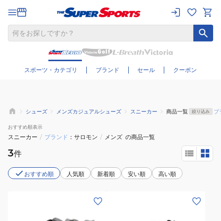
さらに絞り込む
スポーツ・カテゴリ
ブランド
セール
クーポン
シューズ
メンズカジュアルシューズ
スニーカー
商品一覧
ブ
絞り込み
おすすめ
順表示
スニーカー
/
ブランド
サロモン
/
メンズ
の商品一覧
3
件
おすすめ順
人気順
新着順
安い順
高い順
(メ
(メ
ン
ン