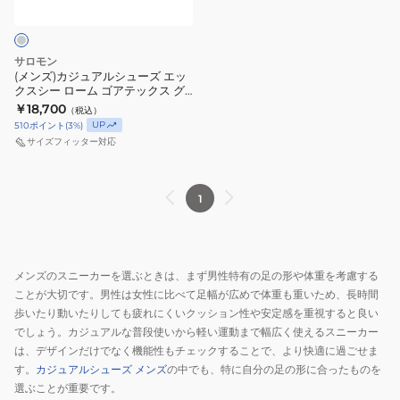
グ
ポ
ル
レ
ー
シ
ー
ツ
ュ
サロモン
L49143800
カ
ー
(メンズ)カジュアルシューズ エッ
クスシー ローム ゴアテックス グ
ス
ジ
ズ
レー L49150500 スポーツ カジュ
￥18,700
（税込）
ポ
ュ
エ
アル シューズ 防水
UP
510
ポイント
(
3
%)
ー
ア
ッ
サイズフィッター対応
ツ
ル
ク
カ
シ
ス
1
ジ
ュ
シ
ュ
ー
ー
ア
ズ
ロ
ル
ー
メンズのスニーカーを選ぶときは、まず男性特有の足の形や体重を考慮する
シ
ム
ことが大切です。男性は女性に比べて足幅が広めで体重も重いため、長時間
ュ
ゴ
歩いたり動いたりしても疲れにくいクッション性や安定感を重視すると良い
ー
ア
でしょう。カジュアルな普段使いから軽い運動まで幅広く使えるスニーカー
ズ
テ
は、デザインだけでなく機能性もチェックすることで、より快適に過ごせま
す。
カジュアルシューズ メンズ
の中でも、特に自分の足の形に合ったものを
防
ッ
選ぶことが重要です。
水
ク