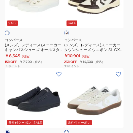
デ
デ
OX
ュ
OX
ィ
ィ
31314940
ー
31315034
ホ
ー
ー
ズ
ワ
ス)
ス)
SALE
SALE
イ
オ
ト
ス
ス
ー
×
ニ
ニ
ル
ブ
コンバース
コンバース
ー
ー
ラ
(メンズ、レディース)スニーカー
(メンズ、レディース)スニーカー
ス
ウ
キャンパスシューズ オールスター
タウンシューズ ウエポン SL OX
カ
カ
タ
ン
トリコタブ OX WT オフホワイト
O/B ホワイト ブラウン33701920
￥6,545
￥10,901
（税込）
（税込）
ー
ー
31315180 カジュアルシューズ
ー
15%OFF
￥7,700
23%OFF
￥14,300
（税込）
（税込）
キ
タ
59
ポイント
99
ポイント
ウ
(メ
(メ
ャ
ウ
ォ
ン
ン
ン
ン
ッ
ズ、
ズ、
パ
シ
シ
レ
レ
ス
ュ
ュ
デ
デ
シ
ー
ド
ィ
ィ
ュ
ズ
キ
ホ
ー
ー
ー
ウ
ャ
ワ
ス)
ス)
ズ
エ
条件付クーポン
SALE
条件付クーポン
イ
ン
ト
ス
タ
オ
ポ
バ