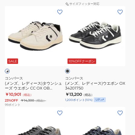
ュ
ズ
ア
ー
サイズフィッター対応
ッ
(メ
(メ
ア
ウ
ル
ズ
ク
ン
ン
ル
エ
シ
ケ
ホ
ズ、
ズ、
シ
ポ
ュ
イ
ワ
レ
レ
ュ
ン
ー
ブ
イ
デ
デ
ー
ス
ズ
ス
ト
ィ
ィ
ズ
エ
ス
タ
33702650
ブ
ー
ー
ー
ポ
ー
ス
ラ
ス)
ス)
ッ
SALE
10%OFFクーポン
ド
ー
SS
ポ
ク
タ
ウ
OX/NE
ツ
33600044
ー
ウ
エ
ネ
ツ
コンバース
コンバース
ン
ポ
(メンズ、レディース)タウンシュ
(メンズ、レディース)ウエポン OX
イ
カ
ーズ ウエポン CC OX OB
34201750
シ
ン
ビ
ジ
34202180
￥10,901
￥13,200
（税込）
（税込）
ュ
OX
ー
ュ
UP
1,200
ポイント
(
10
%)
23%OFF
￥14,300
（税込）
ー
34201750
99
ポイント
33701950
ア
(メ
(メ
ズ
カ
ル
ン
ン
ウ
ジ
シ
ズ、
ズ)
エ
ュ
ュ
レ
タ
ポ
ア