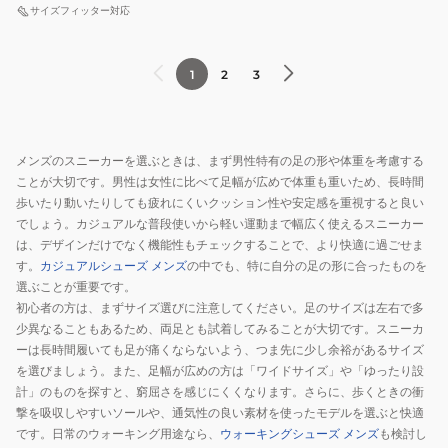
ス
タ
ズ
ロ
ジ
サイズフィッター対応
ポ
ウ
ロ
ー
ュ
ー
ン
ー
カ
ア
1
2
3
ツ
シ
カ
ッ
ル
シ
ュ
ッ
ト
シ
ュ
ー
ト
ュ
ー
ズ
ー
メンズのスニーカーを選ぶときは、まず男性特有の足の形や体重を考慮する
ズ
ワ
ズ
ことが大切です。男性は女性に比べて足幅が広めで体重も重いため、長時間
ケ
ン
歩いたり動いたりしても疲れにくいクッション性や安定感を重視すると良い
ス
イ
ス
でしょう。カジュアルな普段使いから軽い運動まで幅広く使えるスニーカー
ニ
ブ
タ
は、デザインだけでなく機能性もチェックすることで、より快適に過ごせま
ー
す。
カジュアルシューズ メンズ
の中でも、特に自分の足の形に合ったものを
ス
ー
カ
選ぶことが重要です。
タ
ス
ー
初心者の方は、まずサイズ選びに注意してください。足のサイズは左右で多
ー
エ
少異なることもあるため、両足とも試着してみることが大切です。スニーカ
SS
ー
ーは長時間履いても足が痛くならないよう、つま先に少し余裕があるサイズ
XG
ド
を選びましょう。また、足幅が広めの方は「ワイドサイズ」や「ゆったり設
33600050
BM
計」のものを探すと、窮屈さを感じにくくなります。さらに、歩くときの衝
ブ
撃を吸収しやすいソールや、通気性の良い素材を使ったモデルを選ぶと快適
です。日常のウォーキング用途なら、
ウォーキングシューズ メンズ
も検討し
ラ