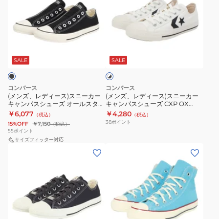
ズ、
ズ、
レ
レ
デ
デ
ィ
ィ
ホ
ー
ー
ワ
ス)
ス)
SALE
SALE
イ
ト
ス
ス
×
ニ
ニ
ブ
コンバース
コンバース
ー
ー
ラ
(メンズ、レディース)スニーカー
(メンズ、レディース)スニーカー
ッ
キャンパスシューズ オールスター
キャンパスシューズ CXP OX
カ
カ
ク
スリップ FE OX 31314090
34201851
￥6,077
￥4,280
（税込）
（税込）
ー
ー
38
ポイント
15%OFF
￥7,150
（税込）
キ
キ
55
ポイント
ャ
サイズフィッター対応
ャ
(メ
(メ
ン
ン
ン
ン
パ
パ
ズ、
ズ)
ス
ス
レ
シ
シ
シ
デ
ュ
ュ
ュ
ィ
ー
ー
ー
ラ