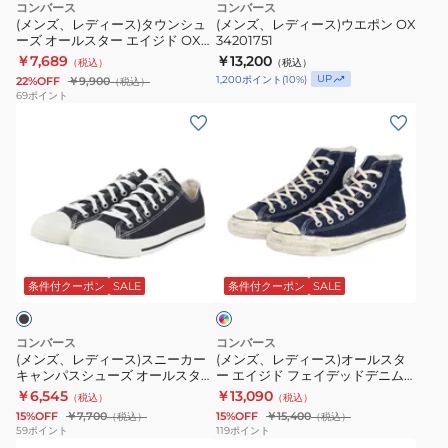
ォ
TC
コンバース
コンバース
ン
タ
ポ
(メンズ、レディース)タウンシュ
(メンズ、レディース)ウエポン OX
ッ
HI
ーズ オールスター エイジド OX
34201751
シ
ウ
ン
シ
パ
MTJD 31314340
￥7,689
￥13,200
（税込）
（税込）
ュ
ン
OX
ュ
ー
UP
1,200
ポイント
(
10
%)
22%OFF
￥9,900
（税込）
ー
シ
34201751
69
ポイント
ド
プ
(メ
(メ
ズ
ュ
キ
ル
ン
ン
オ
ー
ャ
31317061
ズ、
ズ、
ー
ズ
ン
カ
レ
レ
ル
バ
ジ
デ
デ
ス
ス
ュ
ィ
ィ
タ
HI
ア
イ
ー
ー
ー
DB
ル
ン
ス)
ス)
エ
デ
条件付クーポン
SALE
条件付クーポン
SALE
31314100
シ
ィ
ス
オ
イ
ュ
ゴ
ニ
ー
ジ
ブ
ー
コンバース
コンバース
ル
ー
ル
ド
(メンズ、レディース)スニーカー
(メンズ、レディース)オールスタ
ズ
ー
キャンパスシューズ オールスター
ー エイジド フェイデッドデニム
カ
ス
OX
ハ
LP スリップ OX 31315034
AG HI 31315220
￥6,545
￥13,090
（税込）
（税込）
ー
タ
MTJD
イ
15%OFF
￥7,700
15%OFF
￥15,400
（税込）
（税込）
キ
ー
31314340
59
ポイント
119
ポイント
カ