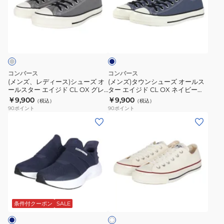
ー
デ
ウ
ン
ル
ズ
ィ
ン
CC
ス
ス
ネ
ー
シ
OX
ポ
ニ
イ
ス)
ュ
OB
ビ
ー
ー
ー
シ
ー
34202180
ツ
カ
ュ
ズ
ー
コンバース
コンバース
ー
オ
(メンズ、レディース)シューズ オ
(メンズ)タウンシューズ オールス
ールスター エイジド CL OX グレ
ター エイジド CL OX ネイビー
ズ
ー
ー 31317452 スニーカー カジュア
31317451 スニーカー カジュアル
￥9,900
￥9,900
（税込）
（税込）
オ
ル
ルシューズ ローカット
シューズ ローカット
90
ポイント
90
ポイント
ー
ス
(メ
(メ
ル
タ
ン
ン
ス
ー
ズ)
ズ)
タ
エ
ス
シ
ー
イ
ニ
ュ
エ
ジ
ー
ー
ホ
イ
ド
カ
ズ
ワ
ジ
CL
ー
タ
条件付クーポン
SALE
イ
ド
OX
ト
ス
ウ
CL
ネ