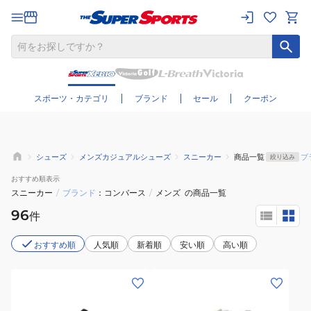
さらに絞り込む
スポーツ・カテゴリ
ブランド
セール
クーポン
シューズ
メンズカジュアルシューズ
スニーカー
商品一覧
ブ
絞り込み
おすすめ
順表示
スニーカー
/
ブランド
コンバース
/
メンズ
の商品一覧
96
件
おすすめ順
人気順
新着順
安い順
高い順
(メ
(メ
ン
ン