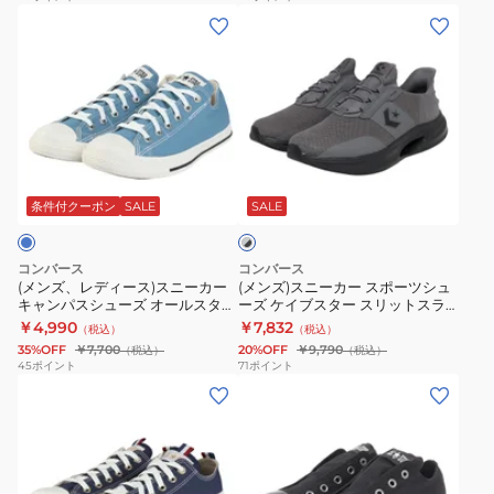
(メ
(メ
ャ
タ
ス
イ
カ
ン
ン
ン
ー
リ
ト
ジ
ズ、
ズ)
パ
エ
ッ
33702651
ュ
レ
ス
ス
イ
プ
ス
ア
デ
ニ
シ
ジ
FE
ポ
ル
ィ
ー
ュ
ド
OX
ー
シ
グ
ー
カ
ー
AC
ネ
ツ
ュ
レ
ス)
ー
ズ
HI
イ
カ
ー
条件付クーポン
SALE
SALE
ー
×
ス
ス
オ
IB
ビ
ジ
ズ
ブ
ニ
ポ
ー
ブ
ー
ュ
ラ
コンバース
コンバース
ー
ー
ッ
ル
ラ
31315610
ア
(メンズ、レディース)スニーカー
(メンズ)スニーカー スポーツシュ
ク
キャンパスシューズ オールスター
ーズ ケイブスター スリットスラ
カ
ツ
ス
ッ
カ
ル
LP スリップ OX 31315030
イド グレー ブラック 33600180
￥4,990
￥7,832
（税込）
（税込）
ー
シ
タ
ク
ジ
シ
カジュアル シューズ
35%OFF
￥7,700
20%OFF
￥9,790
（税込）
（税込）
キ
ュ
ー
31315451
ュ
ュ
45
ポイント
71
ポイント
(メ
(メ
ャ
ー
ト
カ
ア
ー
ン
ン
ン
ズ
ー
ジ
ル
ズ
ズ、
ズ、
パ
ケ
ン
ュ
シ
ス
レ
レ
ス
イ
パ
ア
ュ
ニ
デ
デ