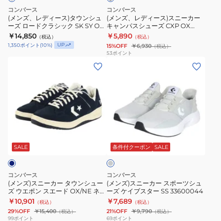
ー
ー
ウ
33600180
ニ
コンバース
コンバース
ル
ル
ン
カ
ー
(メンズ、レディース)タウンシュ
(メンズ、レディース)スニーカー
ーズ ロードクラシック SK SY OX
キャンパスシューズ CXP OX
ス
ス
シ
ジ
カ
ブラック ホワイト 33702650 ス
34202340
￥14,850
￥5,890
（税込）
（税込）
タ
タ
ュ
ュ
ー
ポーツ カジュアル シューズ スニ
UP
1,350
ポイント
(
10
%)
15%OFF
￥6,930
（税込）
ーカー
ー
ー
ー
ア
キ
53
ポイント
ト
(メ
ス
(メ
ズ
ル
ャ
リ
ン
リ
ン
ロ
シ
ン
コ
ズ)
ッ
ズ)
ー
ュ
パ
タ
ス
プ
ス
ド
ー
ス
ブ
ニ
N
ニ
ク
ズ
シ
OX
ー
OX
ー
ラ
ュ
グ
DN
カ
ブ
カ
シ
ー
レ
ネ
ー
ラ
ー
ッ
ズ
ー
SALE
条件付クーポン
SALE
イ
タ
ッ
ス
ク
CXP
ビ
ウ
ク
ポ
SK
OX
コンバース
コンバース
ー
ン
31317161
ー
SY
34202340
(メンズ)スニーカー タウンシュー
(メンズ)スニーカー スポーツシュ
ズ ウエポン スエード OX/NE ネイ
ーズ ケイブスター SS 33600044
31315182
シ
カ
ツ
OX
ビー 33701950 カジュアル スポー
￥10,901
￥7,689
（税込）
（税込）
カ
ュ
ジ
シ
ブ
ツ
29%OFF
￥15,400
21%OFF
￥9,790
（税込）
（税込）
ジ
ー
ュ
ュ
ラ
99
ポイント
69
ポイント