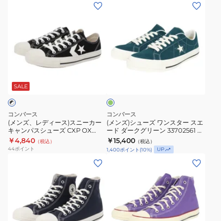
(メ
(メ
ド
ン
ル
カ
ッ
ュ
ン
ン
バ
パ
シ
ッ
プ
ア
ズ、
ズ)
ー
ス
ュ
ト
FE
ル
レ
シ
ガ
シ
ー
ス
OX
ス
デ
ュ
ン
ュ
ズ
ニ
31314091
ニ
ィ
ー
デ
ー
ー
ー
ダ
ー
ズ
ィ
ズ
ー
カ
カ
ス)
ワ
ク
SALE
33702560
オ
ー
ー
グ
ス
ン
ス
ー
リ
ニ
ス
ー
ニ
ル
コンバース
コンバース
ン
ー
タ
(メンズ、レディース)スニーカー
(メンズ)シューズ ワンスター スエ
ー
ス
キャンパスシューズ CXP OX
ード ダークグリーン 33702561 ス
カ
ー
カ
タ
34201850
ニーカー カジュアルシューズ タ
￥4,840
￥15,400
（税込）
（税込）
ー
ス
ウンシューズ
ー
ー
44
ポイント
UP
1,400
ポイント
(
10
%)
キ
エ
カ
(メ
ウ
(メ
ャ
ー
ジ
ン
ォ
ン
ン
ド
ュ
ズ)
ッ
ズ)
パ
ダ
ア
ス
シ
シ
ス
ー
ル
ニ
ュ
ュ
シ
ク
シ
ー
ド
ー