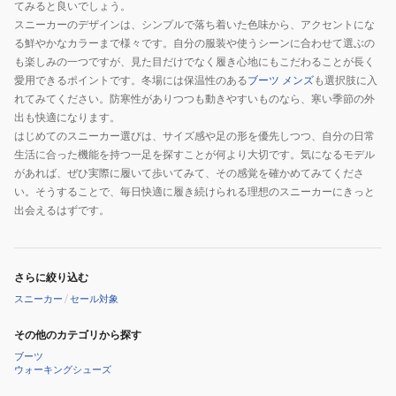
てみると良いでしょう。
ッ
スニーカーのデザインは、シンプルで落ち着いた色味から、アクセントにな
ク
る鮮やかなカラーまで様々です。自分の服装や使うシーンに合わせて選ぶの
33702081
も楽しみの一つですが、見た目だけでなく履き心地にもこだわることが長く
カ
愛用できるポイントです。冬場には保温性のある
ブーツ メンズ
も選択肢に入
ジ
れてみてください。防寒性がありつつも動きやすいものなら、寒い季節の外
ュ
出も快適になります。
はじめてのスニーカー選びは、サイズ感や足の形を優先しつつ、自分の日常
ア
生活に合った機能を持つ一足を探すことが何より大切です。気になるモデル
ル
があれば、ぜひ実際に履いて歩いてみて、その感覚を確かめてみてくださ
い。そうすることで、毎日快適に履き続けられる理想のスニーカーにきっと
出会えるはずです。
さらに絞り込む
スニーカー
/
セール対象
その他のカテゴリから探す
ブーツ
ウォーキングシューズ