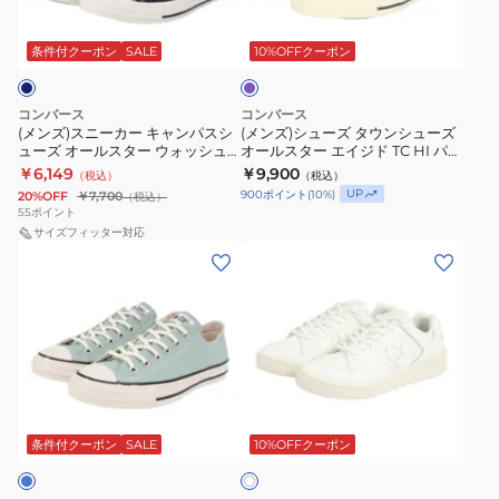
ュ
グ
パ
ュ
カ
キ
ズ
ー
ー
リ
ー
ー
ャ
タ
プ
条件付クーポン
SALE
10%OFFクーポン
ズ
ー
ル
ズ
キ
ン
ウ
CXP
ン
タ
ャ
バ
ン
コンバース
コンバース
OX
33702561
ウ
ン
ス
シ
(メンズ)スニーカー キャンパスシ
(メンズ)シューズ タウンシューズ
34201850
ス
ューズ オールスター ウォッシュ
オールスター エイジド TC HI パー
ン
パ
OX
ュ
ドキャンバス HI DB 31314100
プル 31317061 カジュアルシュー
￥6,149
ニ
￥9,900
（税込）
（税込）
シ
ス
31314110
ー
ズ ハイカット スニーカー
UP
900
ポイント
(
10
%)
20%OFF
￥7,700
（税込）
ー
ュ
シ
ズ
55
ポイント
カ
ー
ュ
サイズフィッター対応
オ
(メ
ー
(メ
ズ
ー
ー
ン
カ
ン
ズ
ル
ズ、
ジ
ズ、
オ
ス
レ
ュ
レ
ー
タ
デ
ア
デ
ル
ー
ィ
ル
ィ
ス
エ
ホ
ー
シ
ー
タ
イ
ワ
ス)
ュ
ス)
条件付クーポン
SALE
10%OFFクーポン
イ
ー
ジ
ト
タ
ー
ウ
ウ
ド
ウ
ズ
エ