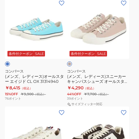
(メ
(メ
ャ
エ
ッ
ン
ン
ン
イ
ト
ズ、
ズ、
パ
ジ
ス
レ
レ
ス
ド
ニ
デ
デ
シ
フ
ー
ィ
ィ
ュ
ェ
カ
ベ
ー
ー
ー
イ
ー
ー
ス)
ス)
ズ
デ
ジ
条件付クーポン
SALE
条件付クーポン
SALE
ュ
オ
ス
オ
ッ
ー
ニ
ー
ド
コンバース
コンバース
ル
ー
ル
デ
(メンズ、レディース)オールスタ
(メンズ、レディース)スニーカー
ー エイジド CL OX 31314940
キャンパスシューズ オールスター
ス
カ
ス
ニ
ウォッシュドキャンバス OX LK
￥8,415
￥4,290
（税込）
（税込）
タ
ー
タ
ム
31314112
15%OFF
￥9,900
44%OFF
￥7,700
（税込）
（税込）
ー
キ
ー
AG
76
ポイント
39
ポイント
エ
ャ
サイズフィッター対応
LP
HI
(メ
(メ
イ
ン
ス
31315220
ン
ン
ジ
パ
リ
ズ、
ズ、
ド
ス
ッ
レ
レ
CL
シ
プ