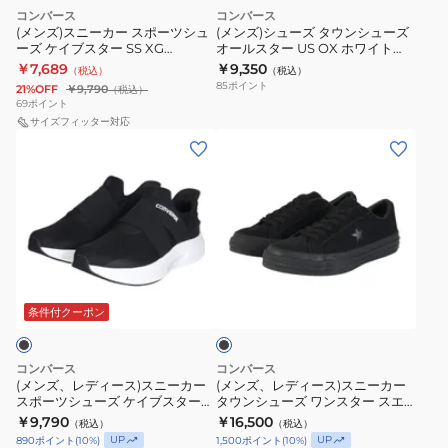
ポ
ン
コンバース
コンバース
OX
イ
ー
シ
(メンズ)スニーカー スポーツシュ
(メンズ)シューズ タウンシューズ
グ
ビ
ーズ ケイブスター SS XG
オールスター US OX ホワイト
ツ
ュ
33600052
31308200 カジュアルシューズ ス
￥7,689
￥9,350
レ
ー
（税込）
（税込）
シ
ー
ニーカー
85
ポイント
21%OFF
￥9,790
（税込）
ー
31317451
ュ
ズ
69
ポイント
31317452
ス
ー
サイズフィッター対応
オ
(メ
(メ
ス
ニ
ズ
ー
ン
ン
ニ
ー
ケ
ル
ズ、
ズ、
ー
カ
イ
ス
レ
レ
カ
ー
ブ
タ
デ
デ
ー
カ
ス
ー
ィ
ィ
カ
ジ
タ
US
ブ
ー
ー
ジ
ュ
ー
OX
ラ
ス)
ス)
ュ
ア
ッ
条件付クーポン
SS
ホ
ク
ス
ス
ア
ル
XG
ワ
ニ
ニ
ル
シ
33600052
イ
コンバース
コンバース
ー
ー
シ
ュ
(メンズ、レディース)スニーカー
(メンズ、レディース)スニーカー
ト
スポーツシューズ ケイブスター
タウンシューズ ワンスター スエ
カ
カ
ュ
ー
31308200
SS XG 33600050
ード BM ブラック 33702081 カジ
￥9,790
￥16,500
（税込）
（税込）
ー
ー
ー
ズ
ュアル
カ
UP
UP
890
ポイント
(
10
%)
1,500
ポイント
(
10
%)