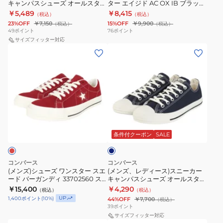
キャンパスシューズ オールスター
ター エイジド AC OX IB ブラック
ス
HI
カ
ー
スリップ FE OX 31314091
31315461 カジュアル スニーカー
￥5,489
￥8,415
（税込）
（税込）
タ
ラ
ー
ル
23%OFF
￥7,150
15%OFF
￥9,900
（税込）
（税込）
ー
イ
キ
ス
49
ポイント
76
ポイント
ロ
ト
ャ
サイズフィッター対応
タ
(メ
(メ
ゴ
ブ
ン
ー
ン
ン
デ
ル
パ
エ
ズ)
ズ、
ュ
ー
ス
イ
シ
レ
ブ
31317060
シ
ジ
ュ
デ
レ
カ
ュ
ド
ー
ィ
OX
ジ
ー
AC
ダ
ズ
ー
ブ
ュ
ズ
OX
ー
ワ
ス)
ク
条件付クーポン
SALE
ラ
ア
オ
IB
ブ
ン
ス
ッ
ル
ー
ブ
ル
ス
ニ
ク
シ
ー
ル
ラ
コンバース
コンバース
タ
ー
(メンズ)シューズ ワンスター スエ
(メンズ、レディース)スニーカー
31316020
ュ
ス
ッ
ード バーガンディ 33702560 ス
キャンパスシューズ オールスター
ー
カ
カ
ー
タ
ク
ニーカー カジュアルシューズ タ
ウォッシュドキャンバス OX
￥15,400
￥4,290
（税込）
（税込）
ス
ー
ウンシューズ
31314110
ジ
ズ
ー
31315461
UP
1,400
ポイント
(
10
%)
44%OFF
￥7,700
（税込）
エ
キ
ュ
ハ
39
ポイント
ス
カ
ー
ャ
サイズフィッター対応
ア
イ
リ
ジ