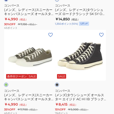
ニ
ウ
ー
ン
ス
コンバース
コンバース
ー
ン
ル
SL
(メンズ、レディース)スニーカー
(メンズ、レディース)タウンシュ
OX
キャンパスシューズ オールスター
ーズ ロードクラシック SK SY OX
カ
シ
ス
OX
LK
スリップ FE OX ネイビー
ホワイト 33702651 スポーツ カジ
￥4,990
￥14,850
（税込）
（税込）
ー
ュ
タ
O/B
31315610 カジュアルシューズ
ュアル シューズ スニーカー
31314112
UP
1,350
ポイント
(
10
%)
30%OFF
￥7,150
（税込）
キ
ー
ー
ホ
45
ポイント
(メ
(メ
ャ
ズ
ト
ワ
ン
ン
ン
ロ
リ
イ
ズ、
ズ)
パ
ー
コ
ト
レ
タ
ス
ド
タ
ブ
デ
ウ
シ
ク
ブ
ラ
ィ
ン
ュ
ラ
OX
ウ
ブ
ー
シ
ー
シ
WT
ン
ラ
ス)
ュ
ズ
ッ
オ
33701920
ッ
条件付クーポン
SALE
SALE
ク
ス
ー
オ
ク
フ
ニ
ズ
ー
SK
ホ
コンバース
コンバース
ー
オ
ル
SY
ワ
(メンズ、レディース)スニーカー
(メンズ)タウンシューズ オールス
キャンパスシューズ オールスター
ター エイジド AC HI IB ブラック
カ
ー
ス
OX
イ
トーンパネル OX OLV オリーブ
31315451 カジュアル シューズ
￥4,990
￥8,415
（税込）
（税込）
ー
ル
タ
ホ
ト
31315851 カジュアルシューズ
35%OFF
￥7,700
15%OFF
￥9,900
（税込）
（税込）
キ
ス
ー
ワ
31315180
45
ポイント
76
ポイント