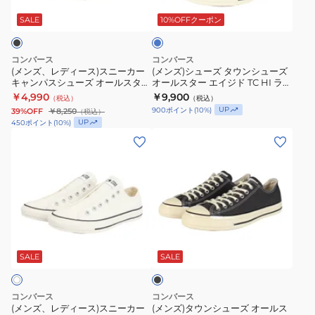
ー
ズ
ズ
ズ
イ
ス)
タ
ト
SALE
10%OFFクーポン
オ
CXP
ブ
ス
ウ
ー
OX
ル
ニ
ン
ー
ル
34201851
コンバース
コンバース
ー
シ
(メンズ、レディース)スニーカー
(メンズ)シューズ タウンシューズ
ス
キャンパスシューズ オールスター
オールスター エイジド TC HI ライ
カ
ュ
タ
ロゴデュブレ OX ブラック
トブルー 31317060 カジュアルシ
￥4,990
￥9,900
（税込）
（税込）
ー
ー
31316020 カジュアルシューズ
ューズ ハイカット スニーカー
ー
UP
900
ポイント
(
10
%)
39%OFF
￥8,250
（税込）
キ
ズ
ス
UP
450
ポイント
(
10
%)
ャ
オ
(メ
(メ
リ
ン
ー
ン
ン
ッ
パ
ル
ズ、
ズ)
プ
ス
ス
レ
タ
FE
シ
タ
デ
ウ
OX
ュ
ー
ィ
ン
31314090
ブ
ー
エ
ー
シ
ラ
ズ
イ
ス)
ュ
ッ
SALE
SALE
ク
オ
ジ
ス
ー
ー
ド
ニ
ズ
コンバース
コンバース
ル
TC
ー
オ
(メンズ、レディース)スニーカー
(メンズ)タウンシューズ オールス