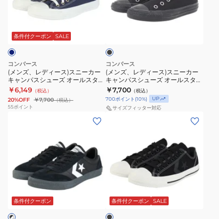
シ
ブ
ネ
ル
ー
ー
ィ
ィ
ュ
ス
ル
シ
ズ
カ
ブ
ー
ー
ー
タ
OX
ュ
ー
ラ
ス)
ス)
ズ
ー
OLV
ー
ッ
条件付クーポン
SALE
ク
ス
ス
オ
ス
オ
ズ
ニ
ニ
ー
リ
リ
コンバース
コンバース
ー
ー
ル
ッ
ー
(メンズ、レディース)スニーカー
(メンズ、レディース)スニーカー
キャンパスシューズ オールスター
キャンパスシューズ オールスター
カ
カ
ス
ト
ブ
トリコタブ OX DN ネイビー
スリップ N OX ブラック 31317161
￥6,149
￥7,700
（税込）
（税込）
ー
ー
タ
ス
31315851
31315182 カジュアルシューズ
カジュアルシューズ スポーツ
UP
700
ポイント
(
10
%)
20%OFF
￥7,700
（税込）
キ
キ
ー
ラ
カ
55
ポイント
サイズフィッター対応
ャ
ャ
LP
(メ
イ
(メ
ジ
ン
ン
ス
ン
ド
ン
ュ
パ
パ
リ
ズ、
グ
ズ、
ア
ス
ス
ッ
レ
レ
レ
ル
シ
シ
プ
デ
ー
デ
シ
ュ
ュ
OX
ィ
ブ
ィ
ュ
ブ
ー
ー
31315030
ー
ラ
ー
ー
ラ
ズ
ズ
ス)
ッ
ス)
ズ
ッ
条件付クーポン
条件付クーポン
SALE
ク
オ
オ
タ
ク
ス