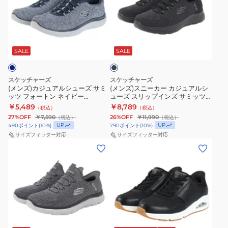
カ
ス
ズ
ズ
233047-
ジ
ニ
ボ
コ
BURG
ュ
ー
ブ
ン
ス
ブ
ア
カ
ス
ツ
ラ
ニ
ル
ー
ッ
SALE
SALE
ス
ア
ー
ク
シ
カ
ポ
ー
カ
ュ
ジ
ー
フ
ー
スケッチャーズ
スケッチャーズ
ー
ュ
ト
(メンズ)カジュアルシューズ サミ
ォ
(メンズ)スニーカー カジュアルシ
ッツ フォートン ネイビー
ューズ スリップインズ サミッツ
ズ
ア
ス
ー
52813W-NVY スニーカー カジュ
キー ペース 232469W-BBK スポ
￥5,489
￥8,789
（税込）
（税込）
サ
ル
キ
アル ウォーキング トレーニング
ム
ーツ シューズ
27%OFF
￥7,590
26%OFF
￥11,990
（税込）
（税込）
快適
ミ
シ
ル
コ
UP
UP
490
ポイント
(
10
%)
790
ポイント
(
10
%)
ッ
ュ
サイズフィッター対応
サイズフィッター対応
ズ
ー
(メ
(メ
ツ
ー
ホ
ジ
ン
ン
フ
ズ
ワ
ー
ズ)
ズ)
ォ
ス
イ
フ
ス
カ
ー
リ
ト
ィ
ニ
ジ
ト
ッ
グ
ッ
ー
ュ
ン
プ
レ
ト
ブ
カ
ア
ネ
イ
ー
ホ
ラ