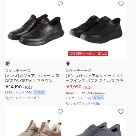
(メ
(メ
タ
プ
ブ
ラ
ン
ン
ン
イ
233047-
ッ
ズ)
ズ)
ド
ン
OLBK
ク
カ
カ
オ
ズ
ス
232930-
ジ
ジ
ン
ア
ニ
BBK
ュ
ュ
エ
ー
ー
ス
ブ
ア
ア
ア
チ
カ
ニ
ラ
ル
ル
ッ
10%OFFクーポン
SALE
52458-
フ
ー
ー
ク
シ
シ
BLW
ィ
カ
ュ
ュ
ッ
ー
スケッチャーズ
スケッチャーズ
ー
ー
(メンズ)カジュアルシューズ SI-
ト
(メンズ)カジュアルシューズ スリ
GARZA-GERVIN ブラウン
ップインズ ボブス スキルズ ブラ
ズ
ズ
ガ
205046-DKBR
ック 118431-BBK スニーカー
￥14,190
￥7,990
（税込）
（税込）
SI-
ス
ル
UP
1,290
ポイント
(
10
%)
14%OFF
￥9,350
（税込）
GARZA-
リ
ザ
UP
720
ポイント
(
10
%)
サイズフィッター対応
GERVIN
ッ
サイズフィッター対応
ウ
(メ
(メ
ブ
プ
マ
ン
ン
ラ
イ
ー
ズ)
ズ)
ウ
ン
ル
カ
カ
ン
ズ
ブ