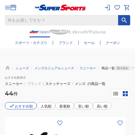
さらに絞り込む
スポーツ・カテゴリ
ブランド
セール
クーポン
シューズ
メンズカジュアルシューズ
スニーカー
商品一覧
ブ
絞り込み
おすすめ
順表示
スニーカー
/
ブランド
スケッチャーズ
/
メンズ
の商品一覧
44
件
おすすめ順
人気順
新着順
安い順
高い順
(メ
(メ
ン
ン