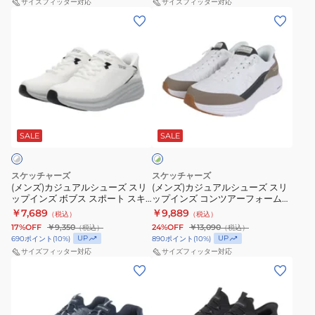
BANKSIA
サイズフィッター対応
ッ
サイズフィッター対応
ュ
レ
(メ
(メ
183022W-
プ
118431-
ー
ン
ン
NVY
イ
TPE
ニ
ズ)
ズ)
ン
ス
ン
カ
カ
ズ
ニ
グ
ジ
ジ
サ
ー
快
ュ
ュ
ミ
カ
ホ
適
ア
ア
ッ
ワ
ー
ル
ル
SALE
SALE
イ
ツ
ト
シ
シ
レ
×
ュ
ュ
イ
グ
スケッチャーズ
スケッチャーズ
ー
ー
リ
(メンズ)カジュアルシューズ スリ
(メンズ)カジュアルシューズ スリ
タ
ー
ップインズ ボブス スポート スキ
ップインズ コンツアーフォーム
ズ
ズ
ー
ン
ルズ ホワイト グレー 118431-
コージーフィット ホワイト グリ
￥7,689
￥9,889
（税込）
（税込）
ス
ス
WGY スニーカー スポーツ シュー
ーン 232619-WTP スニーカー
バ
17%OFF
￥9,350
24%OFF
￥13,090
（税込）
（税込）
ズ
リ
リ
UP
ー
UP
690
ポイント
(
10
%)
890
ポイント
(
10
%)
ッ
ッ
サイズフィッター対応
サイズフィッター対応
ガ
(メ
(メ
プ
プ
ン
ン
ン
イ
イ
デ
ズ)
ズ)
ン
ン
ィ