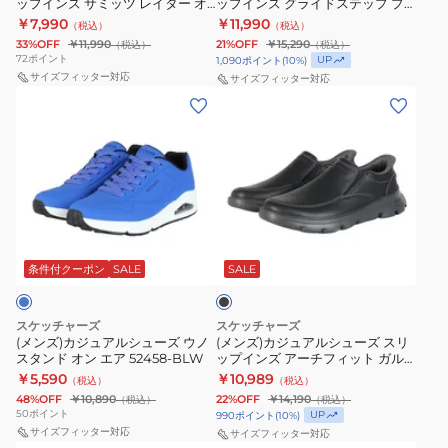
ップインズ サミッツ レイター オ
ップインズ グライドステップ プ
ズ
ズ
ッ
ン
ー
リーブ 233047-OLBK スニーカー
ロ ブラック 232930-BBK スニー
￥7,990
￥11,990
（税込）
（税込）
ス
ス
ツ
カー
グ
ズ
33%OFF
￥11,990
21%OFF
￥15,290
（税込）
（税込）
リ
リ
キ
72
ポイント
UP
1,090
ポイント
(
10
%)
ト
ッ
サイズフィッター対応
ッ
サイズフィッター対応
ー
レ
(メ
(メ
プ
プ
ペ
ー
ン
ン
イ
イ
ー
ニ
ズ)
ズ)
ン
ン
ス
ン
カ
カ
ズ
ズ
232469W-
グ
ジ
ジ
サ
グ
CCBK
快
ュ
ュ
ミ
ラ
ス
適
ブ
ア
ア
ッ
イ
ポ
ラ
ル
ル
ッ
条件付クーポン
SALE
SALE
ツ
ド
ー
ク
シ
シ
レ
ス
ツ
ュ
ュ
イ
テ
シ
スケッチャーズ
スケッチャーズ
ー
ー
タ
(メンズ)カジュアルシューズ ウノ
ッ
(メンズ)カジュアルシューズ スリ
ュ
スタンド オン エア 52458-BLW
ップインズ アーチフィット ガル
ズ
ズ
ー
プ
ー
ザ ウマール ブラック 205518-
￥5,590
￥10,989
（税込）
（税込）
ウ
ス
オ
プ
BLK
ズ
48%OFF
￥10,890
22%OFF
￥14,190
（税込）
（税込）
ノ
リ
リ
ロ
50
ポイント
UP
990
ポイント
(
10
%)
ス
サイズフィッター対応
ッ
サイズフィッター対応
ー
ブ