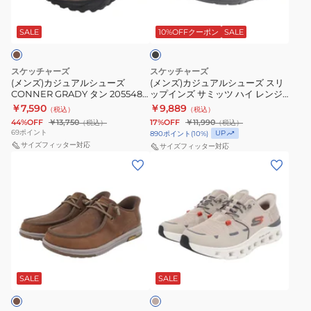
エ
ラ
ブ
ア
ア
ト
ア
ッ
ラ
ル
ル
ッ
232469W-
SALE
10%OFFクーポン
SALE
オ
ク
ク
シ
シ
BLK
フ
ス
ュ
ュ
ス
ホ
ド
スケッチャーズ
スケッチャーズ
ー
ー
ニ
ワ
(メンズ)カジュアルシューズ
フ
(メンズ)カジュアルシューズ スリ
CONNER GRADY タン 205548-
ップインズ サミッツ ハイ レンジ
ズ
ズ
ー
イ
ィ
TAN スニーカー
ブラック 232457-BBK スニーカ
￥7,590
￥9,889
（税込）
（税込）
CONNER
ス
カ
ト
ッ
ー スポーツ シューズ
44%OFF
￥13,750
17%OFF
￥11,990
（税込）
（税込）
GRADY
リ
ー
52458-
ト
69
ポイント
UP
890
ポイント
(
10
%)
タ
サイズフィッター対応
ッ
サイズフィッター対応
OFWT
ア
(メ
(メ
ン
プ
ス
ー
ン
ン
205548-
イ
ニ
チ
ズ)
ズ)
TAN
ン
ー
フ
カ
カ
ス
ズ
カ
ィ
ジ
ジ
ニ
サ
ー
ッ
ュ
ュ
ー
ミ
フ
ト
ベ
ア
ア
カ
ッ
ァ
ガ
ー
ル
ル
ジ
SALE
SALE
ー
ツ
ッ
ル
ュ
シ
シ
ハ
シ
ザ
ュ
ュ