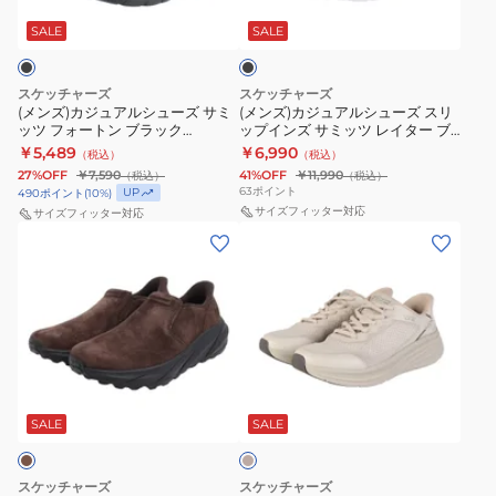
ア
ア
ニ
ク
ラ
ル
ル
ッ
SALE
SALE
ー
ナ
ク
シ
シ
カ
ン
ュ
ュ
ー
パ
スケッチャーズ
スケッチャーズ
ー
ー
(メンズ)カジュアルシューズ サミ
(メンズ)カジュアルシューズ スリ
ノ
ッツ フォートン ブラック
ップインズ サミッツ レイター ブ
ズ
ズ
ッ
52813W-BBK スニーカー カジュ
ラック 233047-BKW スニーカー
￥5,489
￥6,990
（税込）
（税込）
サ
ス
アル ウォーキング トレーニング
ト
27%OFF
￥7,590
41%OFF
￥11,990
（税込）
（税込）
快適
ミ
リ
63
ポイント
UP
リ
490
ポイント
(
10
%)
ッ
ッ
サイズフィッター対応
サイズフィッター対応
ー
(メ
(メ
ツ
プ
ブ
ン
ン
フ
イ
ラ
ズ)
ズ)
ォ
ン
ッ
カ
カ
ー
ズ
ク
ジ
ジ
ト
サ
200293-
ュ
ュ
ン
ミ
BLK
ベ
ア
ア
ブ
ッ
ー
ス
ル
ル
ジ
SALE
SALE
ラ
ツ
ニ
ュ
シ
シ
ッ
レ
ー
ュ
ュ
ク
イ
カ
スケッチャーズ
スケッチャーズ