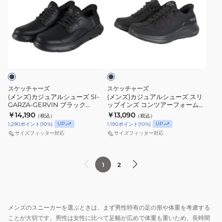
ン
ン
ク
グ
カ
カ
ズ
ズ
ロ
レ
ジ
ジ
エ
ア
ッ
ー
ュ
ュ
ッ
ー
サ
232457-
ブ
ア
ア
ジ
チ
ー
BKCC
ラ
ル
ル
ッ
ラ
フ
エ
ス
ク
シ
シ
イ
ィ
メ
ニ
ュ
ュ
ド
ッ
リ
ー
スケッチャーズ
スケッチャーズ
ー
ー
レ
(メンズ)カジュアルシューズ SI-
ト
(メンズ)カジュアルシューズ スリ
ッ
カ
GARZA-GERVIN ブラック
ップインズ コンツアーフォーム
ズ
ズ
イ
ガ
ク
ー
205046-BBK
コージーフィット ブラック
￥14,190
￥13,090
（税込）
（税込）
SI-
ス
ゴ
ル
232619-BBK
ブ
ス
UP
UP
1,290
ポイント
(
10
%)
1,190
ポイント
(
10
%)
GARZA-
リ
ネ
ザ
サイズフィッター対応
サイズフィッター対応
ラ
ポ
GERVIN
ッ
イ
ウ
ッ
ー
ブ
プ
ビ
マ
ク
ツ
1
2
ラ
イ
ー
ー
205340-
シ
ッ
ン
232932-
ル
BLK
ュ
ク
ズ
NVLM
ブ
ー
205046-
コ
ス
ラ
ズ
メンズのスニーカーを選ぶときは、まず男性特有の足の形や体重を考慮する
BBK
ン
ニ
ウ
ことが大切です。男性は女性に比べて足幅が広めで体重も重いため、長時間