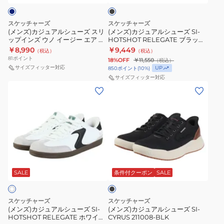
ク
シ
シ
ス
ル
ュ
ュ
ド
マ
スケッチャーズ
スケッチャーズ
ー
ー
フ
(メンズ)カジュアルシューズ スリ
205303-
(メンズ)カジュアルシューズ SI-
ップインズ ウノ イージー エア ネ
HOTSHOT RELEGATE ブラック
ズ
ズ
ィ
CHAR
イビー 183005-NVY スニーカー
254154W-BKW スニーカー
￥8,990
￥9,449
（税込）
（税込）
ス
SI-
ッ
ハンズフリー クッション性
81
ポイント
18%OFF
￥11,550
（税込）
リ
HOTSHOT
ト
サイズフィッター対応
UP
850
ポイント
(
10
%)
ッ
RELEGATE
サイズフィッター対応
ア
(メ
(メ
プ
ブ
ー
ン
ン
イ
ラ
チ
ズ)
ズ)
ン
ッ
ク
カ
カ
ズ
ク
ロ
ジ
ジ
ウ
254154W-
ッ
ュ
ュ
ノ
BKW
サ
ブ
ア
ア
イ
ス
ー
ラ
ル
ル
ッ
SALE
条件付クーポン
SALE
ー
ニ
エ
ク
シ
シ
ジ
ー
メ
ュ
ュ
ー
カ
リ
スケッチャーズ
スケッチャーズ
ー
ー
エ
(メンズ)カジュアルシューズ SI-
ー
(メンズ)カジュアルシューズ SI-
ッ
HOTSHOT RELEGATE ホワイト
CYRUS 211008-BLK
ズ
ズ
ア