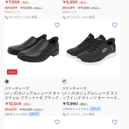
ク
254154W-WBK スニーカー
￥7,999
￥6,990
（税込）
（税込）
SI-
SI-
ネ
ベ
30%OFF
￥11,550
39%OFF
￥11,550
（税込）
（税込）
HOTSHOT
CYRUS
イ
72
ポイント
63
ポイント
ー
RELEGATE
サイズフィッター対応
211008-
サイズフィッター対応
ビ
ジ
(メ
(メ
ホ
BLK
ー
ュ
ン
ン
ワ
183005-
ブ
ズ)
ズ)
イ
NVY
ラ
カ
カ
ト
ス
ウ
ジ
ジ
254154W-
ニ
ン
ュ
ュ
WBK
ー
205340-
ブ
ア
ア
ス
ラ
カ
TPBR
ル
ル
SALE
ッ
ニ
ー
ク
シ
シ
ー
ハ
×
ュ
ュ
カ
ホ
ン
スケッチャーズ
スケッチャーズ
ー
ー
ワ
(メンズ)カジュアルシューズ キャ
(メンズ)カジュアルシューズ スリ
ー
ズ
イ
スウェル フラントーネ ブラック
ップインズ サミッツ キー ペース
ズ
ズ
ト
フ
205169-BLK シューズ
ブラック ホワイト 232469W-
￥10,549
￥11,990
（税込）
（税込）
キ
ス
BLK スニーカー
リ
UP
1,090
ポイント
(
10
%)
19%OFF
￥13,090
（税込）
ャ
リ
UP
285
ポイント
(
3
%)
サイズフィッター対応
ー
ス
ッ
(メ
(メ
ク
ウ
プ
ン
ン