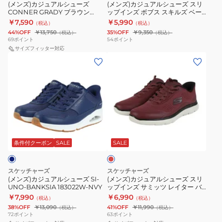
ー
ー
52813W-
(メンズ)カジュアルシューズ
タ
(メンズ)カジュアルシューズ スリ
ー
CONNER GRADY ブラウン
ップインズ ボブス スキルズ ベー
ズ
ズ
BBK
ー
205548-CHOC スニーカー
ジュ 118431-TPE スニーカー
￥7,590
￥5,990
（税込）
（税込）
CONNER
ス
ス
ブ
44%OFF
￥13,750
35%OFF
￥9,350
（税込）
（税込）
GRADY
リ
ニ
ラ
69
ポイント
54
ポイント
ブ
サイズフィッター対応
ッ
ー
ッ
(メ
(メ
ラ
プ
カ
ク
ン
ン
ウ
イ
ー
233047-
ズ)
ズ)
ン
ン
カ
BKW
カ
カ
205548-
ズ
ジ
ス
ジ
ジ
CHOC
ボ
ュ
ニ
ュ
ュ
ス
ブ
ア
ー
バ
ア
ア
ニ
ス
ー
ル
カ
ル
ル
ガ
条件付クーポン
SALE
SALE
ー
ス
ウ
ー
ン
シ
シ
カ
キ
ォ
デ
ュ
ュ
ィ
ー
ル
ー
スケッチャーズ
スケッチャーズ
ー
ー
(メンズ)カジュアルシューズ SI-
(メンズ)カジュアルシューズ スリ
ズ
キ
UNO-BANKSIA 183022W-NVY
ップインズ サミッツ レイター バ
ズ
ズ
ベ
ン
ーガンディ 233047-BURG スニー
￥7,990
￥6,990
（税込）
（税込）
SI-
ス
カー
ー
グ
38%OFF
￥13,090
41%OFF
￥11,990
（税込）
（税込）
UNO-
リ
72
ポイント
63
ポイント
ジ
ト