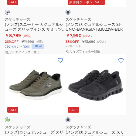
ー
ル
ッ
SALE
条件付クーポン
SALE
イ
ン
118431-
ワ
ク
カ
シ
ビ
ズ
WGY
イ
ジ
ュ
ー
サ
ス
ト
スケッチャーズ
スケッチャーズ
ュ
ー
52813W-
(メンズ)スニーカー カジュアルシ
ミ
(メンズ)カジュアルシューズ SI-
ニ
グ
ューズ スリップインズ サミッツ
UNO-BANKSIA 183022W-BLK
ア
ズ
NVY
ッ
ー
リ
キー ペース 232469W-CCBK ス
￥8,789
￥7,990
（税込）
（税込）
ル
SI-
ス
ポーツ シューズ
ツ
カ
ー
26%OFF
￥11,990
38%OFF
￥13,090
（税込）
（税込）
シ
UNO-
ニ
キ
72
ポイント
UP
790
ポイント
(
10
%)
ー
ン
ュ
BANKSIA
サイズフィッター対応
サイズフィッター対応
ー
ー
ス
232619-
(メ
(メ
ー
183022W-
カ
ペ
ポ
WTP
ン
ン
ズ
BLK
ー
ー
ー
ス
ズ)
ズ)
ス
カ
ス
ツ
ニ
カ
カ
リ
ジ
232469W-
シ
ー
ジ
ジ
ッ
ュ
BBK
ュ
カ
ュ
ュ
プ
ア
ス
ー
ー
ブ
ア
ア
イ
ル
ポ
ラ
ズ
ル
ル
ッ
SALE
SALE
ン
ウ
ー
ク
シ
シ
ズ
ォ
ツ
ュ
ュ
サ
ー
シ
スケッチャーズ
スケッチャーズ
ー
ー
ミ
(メンズ)カジュアルシューズ スリ
(メンズ)カジュアルシューズ スリ
キ
ュ