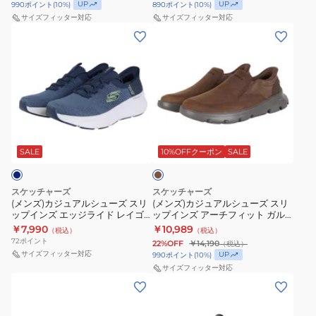
リ
リ
ュ
ロ
UP
UP
990
ポイント
(
10
%)
890
ポイント
(
10
%)
シ
ッ
ッ
サイズフィッター対応
サイズフィッター対応
ー
ベ
ュ
(メ
(メ
プ
プ
ズ
ー
ー
ン
ン
イ
イ
ジ
ズ
ズ)
ズ)
ン
ン
ュ
カ
カ
ズ
ズ
232930-
ジ
ジ
リ
サ
TPOR
ュ
ュ
ラ
ミ
ス
ブ
ア
ア
ッ
ッ
ニ
ラ
ル
ル
ウ
SALE
10%OFFクーポン
SALE
ク
ツ
ー
ン
シ
シ
ス
ハ
カ
ュ
ュ
ド
イ
ー
スケッチャーズ
スケッチャーズ
ー
ー
フ
(メンズ)カジュアルシューズ スリ
レ
(メンズ)カジュアルシューズ スリ
ップインズ エッジライド レイゴ
ップインズ アーチフィット ガル
ズ
ズ
ィ
ン
ネイビー 232932-NVLM スニーカ
ザ ウマール ブラウン 205518-
￥7,990
￥10,989
（税込）
（税込）
ス
ス
ッ
ー ハンズフリー クッション性
ジ
COC
72
ポイント
22%OFF
￥14,190
（税込）
リ
リ
ト
ブ
サイズフィッター対応
UP
990
ポイント
(
10
%)
ッ
ッ
サイズフィッター対応
ア
ラ
(メ
(メ
プ
プ
ー
ッ
ン
ン
イ
イ
チ
ク
ズ)
ズ)