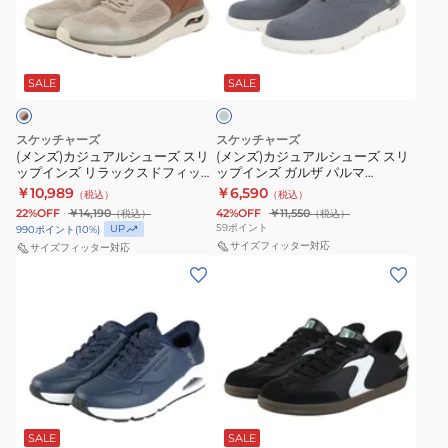
ジ
ジ
205046-
ボ
ラ
ュ
ュ
DKBR
ブ
ッ
チ
ア
ア
ス
ク
ャ
ル
ル
コ
SALE
SALE
ス
205518-
ー
シ
シ
キ
BLK
ル
ュ
ュ
ル
グ
スケッチャーズ
スケッチャーズ
レ
ー
ー
(メンズ)カジュアルシューズ スリ
ズ
(メンズ)カジュアルシューズ スリ
ー
ップインズ リラックスドフィット
ップインズ ガルザ パルマ
ズ
ズ
ブ
アーチ クロッサー エメリック ベ
205303-CHAR
￥10,989
￥6,590
（税込）
（税込）
ス
ス
ージュ ブラウン 205340-TPBR
ラ
22%OFF
￥14,190
42%OFF
￥11,550
（税込）
（税込）
リ
リ
ッ
59
ポイント
UP
990
ポイント
(
10
%)
ッ
ッ
サイズフィッター対応
サイズフィッター対応
ク
(メ
(メ
プ
プ
118431-
ン
ン
イ
イ
BBK
ズ)
ズ)
ン
ン
ス
カ
カ
ズ
ズ
ニ
ジ
ジ
リ
ガ
ー
ュ
ュ
ラ
ル
カ
ブ
ア
ア
ッ
ザ
ー
ラ
ル
ル
ッ
SALE
SALE
ク
パ