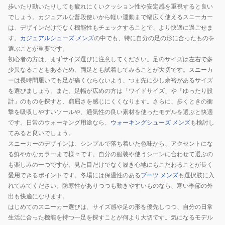
ツ
ー
ン
歩いたり動いたりしても疲れにくいクッション性や安定感を重視すると良い
ア
でしょう。カジュアルな普段使いから軽い運動まで幅広く使えるスニーカー
カ
205518-
ー
は、デザインだけでなく機能性もチェックすることで、より快適に過ごせま
ー
COC
す。
カジュアルシューズ メンズ
の中でも、特に自分の足の形に合ったものを
フ
ハ
選ぶことが重要です。
ォ
ン
初心者の方は、まずサイズ選びに注意してください。足のサイズは左右で多
ー
ズ
少異なることもあるため、両足とも試着してみることが大切です。スニーカ
ム
フ
ーは長時間履いても足が痛くならないよう、つま先に少し余裕があるサイズ
コ
リ
を選びましょう。また、足幅が広めの方は「ワイドサイズ」や「ゆったり設
ー
計」のものを探すと、窮屈さを感じにくくなります。さらに、歩くときの衝
ー
ジ
撃を吸収しやすいソールや、通気性の良い素材を使ったモデルを選ぶと快適
ク
です。日常のウォーキング用途なら、
ウォーキングシューズ メンズ
も検討し
ー
ッ
てみると良いでしょう。
フ
シ
スニーカーのデザインは、シンプルで落ち着いた色味から、アクセントにな
ィ
ョ
る鮮やかなカラーまで様々です。自分の服装や使うシーンに合わせて選ぶの
ッ
ン
も楽しみの一つですが、見た目だけでなく履き心地にもこだわることが長く
ト
性
愛用できるポイントです。冬場には保温性のある
ブーツ メンズ
も選択肢に入
ブ
れてみてください。防寒性がありつつも動きやすいものなら、寒い季節の外
ラ
出も快適になります。
はじめてのスニーカー選びは、サイズ感や足の形を優先しつつ、自分の日常
ッ
生活に合った機能を持つ一足を探すことが何より大切です。気になるモデル
ク