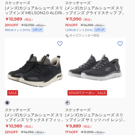
イ
ョ
ラ
スケッチャーズ
スケッチャーズ
ー
ー
(メンズ)カジュアルシューズ スリ
レ
(メンズ)カジュアルシューズ スリ
ン
ン
ップインズ MELSON2.0 ALDRIC
ップインズ グライドステップ プ
ズ
ズ
ン
ス
グ
ブラウン 256035-DSRT シューズ
ロ ベージュ 232930-TPOR スニー
￥10,989
￥11,990
（税込）
（税込）
ス
ス
ジ
カー
ニ
ス
20%OFF
￥13,750
15%OFF
￥14,190
（税込）
（税込）
リ
リ
ブ
UP
UP
990
ポイント
(
10
%)
1,090
ポイント
(
10
%)
ー
ト
ッ
ッ
サイズフィッター対応
ラ
カ
ン
(メ
(メ
プ
プ
ッ
ー
ネ
ン
ン
イ
イ
ク
快
イ
ズ)
ズ)
ン
ン
232457-
適
ビ
カ
カ
ズ
ズ
BBK
ー
ジ
ジ
MELSON2.0
グ
ス
205511-
ュ
ュ
ALDRIC
ラ
ニ
NVY
ブ
ア
ア
ブ
イ
ー
ラ
ル
ル
SALE
10%OFFクーポン
SALE
ッ
ラ
ド
カ
ク
シ
シ
ウ
ス
ー
×
ュ
ュ
ン
テ
グ
ス
スケッチャーズ
スケッチャーズ
ー
ー
レ
256035-
(メンズ)カジュアルシューズ スリ
ッ
(メンズ)カジュアルシューズ スリ
ポ
ー
ップインズ リラックスドフィット
ップインズ サミッツ ハイ レンジ
ズ
ズ
DSRT
プ
ー
アーチ クロッサー エメリック ブ
ブラック グレー 232457-BKCC ス
￥10,989
￥9,889
（税込）
（税込）
ス
ス
シ
ラック 205340-BLK
プ
ニーカー スポーツ シューズ
ツ
22%OFF
￥14,190
17%OFF
￥11,990
（税込）
（税込）