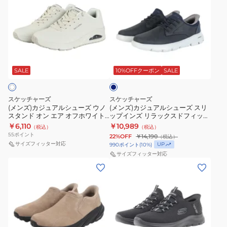
ッ
ェ
イ
ズ)
ズ)
シ
ル
ン
カ
カ
ョ
フ
ズ
ジ
ジ
ン
ラ
サ
ュ
ュ
性
ネ
ン
ミ
ア
ア
イ
ト
ッ
ル
ル
ビ
SALE
10%OFFクーポン
SALE
ー
ー
ツ
シ
シ
ネ
キ
ュ
ュ
スケッチャーズ
スケッチャーズ
ブ
ー
ー
ー
(メンズ)カジュアルシューズ ウノ
(メンズ)カジュアルシューズ スリ
スタンド オン エア オフホワイト
ップインズ リラックスドフィット
ラ
ペ
ズ
ズ
52458-OFWT スニーカー ファッ
アーチフィット ガルザ ラングス
￥6,110
￥10,989
（税込）
（税込）
ッ
ー
ウ
ス
ションスニーカー 快適
トン ネイビー 205511-NVY
55
ポイント
22%OFF
￥14,190
（税込）
ク
ス
ノ
リ
サイズフィッター対応
UP
990
ポイント
(
10
%)
205169-
ブ
ス
ッ
サイズフィッター対応
(メ
(メ
BLK
ラ
タ
プ
ン
ン
シ
ッ
ン
イ
ズ)
ズ)
ュ
ク
ド
ン
カ
カ
ー
ホ
オ
ズ
ジ
ジ
ズ
ワ
ン
リ
ュ
ュ
イ