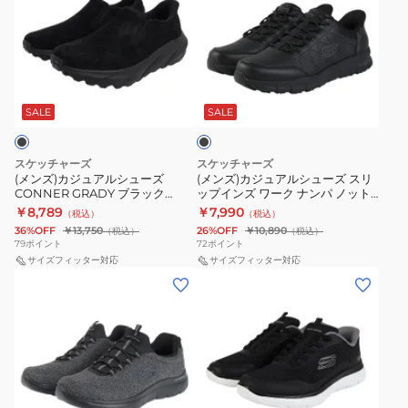
ズ)
ズ)
カ
カ
ジ
ジ
ュ
ュ
ブ
ア
ア
ラ
ル
ル
ッ
SALE
SALE
ク
シ
シ
ュ
ュ
スケッチャーズ
スケッチャーズ
ー
ー
(メンズ)カジュアルシューズ
(メンズ)カジュアルシューズ スリ
CONNER GRADY ブラック
ップインズ ワーク ナンパ ノット
ズ
ズ
205548-BBK スニーカー
リー ブラック 200293-BLK スニ
￥8,789
￥7,990
（税込）
（税込）
CONNER
ス
ーカー
36%OFF
￥13,750
26%OFF
￥10,890
（税込）
（税込）
GRADY
リ
79
ポイント
72
ポイント
ブ
サイズフィッター対応
ッ
サイズフィッター対応
(メ
(メ
ラ
プ
ン
ン
ッ
イ
ズ)
ズ)
ク
ン
カ
カ
205548-
ズ
ジ
ジ
BBK
ワ
ュ
ュ
ス
ー
ブ