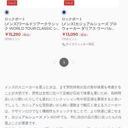
ツ
ル
ア
ニ
ビ
SALE
SALE
ー
ア
シ
ス
ッ
ー
ュ
ウ
ク
ロックポート
ロックポート
ク
ー
ー
ホ
(メンズ)ワールドツアークラシッ
(メンズ)カジュアルシューズ プロ
ク WORLD TOUR CLASSIC シュ
ウォーカー ダリアス ウーバル
ラ
ズ
バ
ワ
ーズ 黒 ブラック K71185BLK オフ
ML0041
￥15,290
￥13,090
（税込）
（税込）
シ
プ
ル
イ
ィスカジュアル 通勤 通学
139
ポイント
119
ポイント
ッ
ロ
ML0039
ト
サイズフィッター対応
ク
ウ
ML0007
WORLD
ォ
ス
1
TOUR
ー
ニ
CLASSIC
カ
ー
シ
ー
カ
ュ
ダ
ー
メンズのスニーカーを選ぶときは、まず男性特有の足の形や体重を考慮する
ー
リ
タ
ことが大切です。男性は女性に比べて足幅が広めで体重も重いため、長時間
ズ
ア
ウ
歩いたり動いたりしても疲れにくいクッション性や安定感を重視すると良い
黒
ス
ン
でしょう。カジュアルな普段使いから軽い運動まで幅広く使えるスニーカー
は、デザインだけでなく機能性もチェックすることで、より快適に過ごせま
ブ
ウ
シ
す。
カジュアルシューズ メンズ
の中でも、特に自分の足の形に合ったものを
ラ
ー
ュ
選ぶことが重要です。
ッ
バ
ー