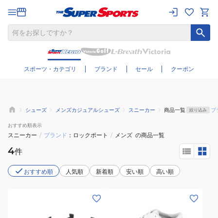
さらに絞り込む
スポーツ・カテゴリ
ブランド
セール
クーポン
シューズ
メンズカジュアルシューズ
スニーカー
商品一覧
ブ
絞り込み
おすすめ
順表示
スニーカー
/
ブランド
ロックポート
/
メンズ
の商品一覧
4
件
おすすめ順
人気順
新着順
安い順
高い順
(メ
(メ
ン
ン