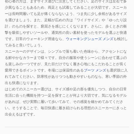
初心者の方は、まずサイズ選びに注意してください。足のサイズは左右で多
ク
ル
ズ
少異なることもあるため、両足とも試着してみることが大切です。スニーカ
K71185BLK
ML0041
通
ーは長時間履いても足が痛くならないよう、つま先に少し余裕があるサイズ
オ
勤
を選びましょう。また、足幅が広めの方は「ワイドサイズ」や「ゆったり設
フ
会
計」のものを探すと、窮屈さを感じにくくなります。さらに、歩くときの衝
撃を吸収しやすいソールや、通気性の良い素材を使ったモデルを選ぶと快適
ィ
社
です。日常のウォーキング用途なら、
ウォーキングシューズ メンズ
も検討し
ス
父
てみると良いでしょう。
カ
の
スニーカーのデザインは、シンプルで落ち着いた色味から、アクセントにな
ジ
日
る鮮やかなカラーまで様々です。自分の服装や使うシーンに合わせて選ぶの
ュ
も楽しみの一つですが、見た目だけでなく履き心地にもこだわることが長く
ア
愛用できるポイントです。冬場には保温性のある
ブーツ メンズ
も選択肢に入
ル
れてみてください。防寒性がありつつも動きやすいものなら、寒い季節の外
出も快適になります。
通
はじめてのスニーカー選びは、サイズ感や足の形を優先しつつ、自分の日常
勤
生活に合った機能を持つ一足を探すことが何より大切です。気になるモデル
通
があれば、ぜひ実際に履いて歩いてみて、その感覚を確かめてみてくださ
学
い。そうすることで、毎日快適に履き続けられる理想のスニーカーにきっと
出会えるはずです。