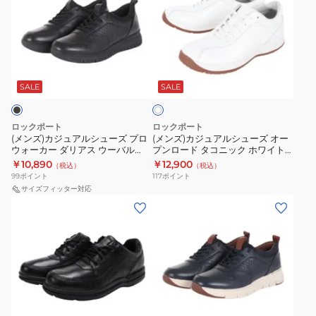
ズ)
ズ)
カ
カ
ジ
ジ
ュ
ュ
ホ
ア
ア
ワ
ル
ル
SALE
SALE
イ
ト
シ
シ
ュ
ュ
ロックポート
ロックポート
ー
ー
(メンズ)カジュアルシューズ プロ
(メンズ)カジュアルシューズ オー
ウォーカー ダリアス ウーバル
プンロード タコニック ホワイト
ズ
ズ
ML0039
ML0007 スニーカー タウンシュ
￥10,890
￥12,900
（税込）
（税込）
プ
オ
ーズ 通勤 会社 父の日
99
ポイント
117
ポイント
ロ
ー
サイズフィッター対応
(メ
(メ
ウ
プ
ン
ン
ォ
ン
ズ)
ズ)
ー
ロ
ワ
カ
カ
ー
ー
ジ
ー
ド
ル
ュ
ダ
タ
ネ
ド
ア
リ
コ
イ