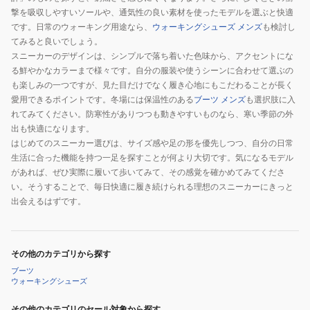
撃を吸収しやすいソールや、通気性の良い素材を使ったモデルを選ぶと快適
です。日常のウォーキング用途なら、
ウォーキングシューズ メンズ
も検討し
てみると良いでしょう。
スニーカーのデザインは、シンプルで落ち着いた色味から、アクセントにな
る鮮やかなカラーまで様々です。自分の服装や使うシーンに合わせて選ぶの
も楽しみの一つですが、見た目だけでなく履き心地にもこだわることが長く
愛用できるポイントです。冬場には保温性のある
ブーツ メンズ
も選択肢に入
れてみてください。防寒性がありつつも動きやすいものなら、寒い季節の外
出も快適になります。
はじめてのスニーカー選びは、サイズ感や足の形を優先しつつ、自分の日常
生活に合った機能を持つ一足を探すことが何より大切です。気になるモデル
があれば、ぜひ実際に履いて歩いてみて、その感覚を確かめてみてくださ
い。そうすることで、毎日快適に履き続けられる理想のスニーカーにきっと
出会えるはずです。
その他のカテゴリから探す
ブーツ
ウォーキングシューズ
その他のカテゴリのセール対象から探す