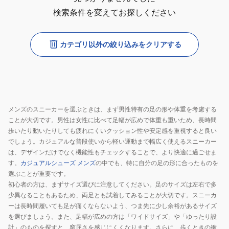
検索条件を変えてお探しください
カテゴリ以外の絞り込みをクリアする
メンズのスニーカーを選ぶときは、まず男性特有の足の形や体重を考慮する
ことが大切です。男性は女性に比べて足幅が広めで体重も重いため、長時間
歩いたり動いたりしても疲れにくいクッション性や安定感を重視すると良い
でしょう。カジュアルな普段使いから軽い運動まで幅広く使えるスニーカー
は、デザインだけでなく機能性もチェックすることで、より快適に過ごせま
す。
カジュアルシューズ メンズ
の中でも、特に自分の足の形に合ったものを
選ぶことが重要です。
初心者の方は、まずサイズ選びに注意してください。足のサイズは左右で多
少異なることもあるため、両足とも試着してみることが大切です。スニーカ
ーは長時間履いても足が痛くならないよう、つま先に少し余裕があるサイズ
を選びましょう。また、足幅が広めの方は「ワイドサイズ」や「ゆったり設
計」のものを探すと、窮屈さを感じにくくなります。さらに、歩くときの衝