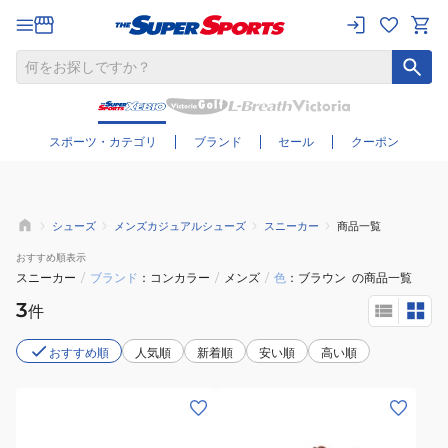
さらに絞り込む
スポーツ・カテゴリ
ブランド
セール
クーポン
シューズ
メンズカジュアルシューズ
スニーカー
商品一覧
おすすめ
順表示
スニーカー
/
ブランド
コンカラー
/
メンズ
/
色
ブラウン
の商品一覧
3
件
おすすめ順
人気順
新着順
安い順
高い順