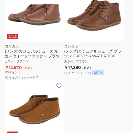
SALE
コンカラー
コンカラー
(メンズ)カジュアルシューズ ルー
(メンズ)カジュアルシューズ ブラ
カスウォーターテックス ブラウン
ウン CREST SR WATER TEX
LUCAS WATER TEX BROWN
BROWN ブーツ シューズ
カラー
：
ブラウン
カラー
：
ブラウン
￥12,670
￥17,380
（税込）
（税込）
115
ポイント
UP
1,580
ポイント
(
10
%)
サイズフィッター対応