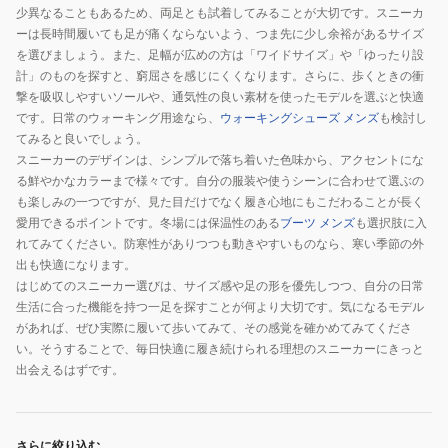
少異なることもあるため、両足とも試着してみることが大切です。スニーカ
ーは長時間履いても足が痛くならないよう、つま先に少し余裕があるサイズ
を選びましょう。また、足幅が広めの方は「ワイドサイズ」や「ゆったり設
計」のものを探すと、窮屈さを感じにくくなります。さらに、歩くときの衝
撃を吸収しやすいソールや、通気性の良い素材を使ったモデルを選ぶと快適
です。日常のウォーキング用途なら、
ウォーキングシューズ メンズ
も検討し
てみると良いでしょう。
スニーカーのデザインは、シンプルで落ち着いた色味から、アクセントにな
る鮮やかなカラーまで様々です。自分の服装や使うシーンに合わせて選ぶの
も楽しみの一つですが、見た目だけでなく履き心地にもこだわることが長く
愛用できるポイントです。冬場には保温性のある
ブーツ メンズ
も選択肢に入
れてみてください。防寒性がありつつも動きやすいものなら、寒い季節の外
出も快適になります。
はじめてのスニーカー選びは、サイズ感や足の形を優先しつつ、自分の日常
生活に合った機能を持つ一足を探すことが何より大切です。気になるモデル
があれば、ぜひ実際に履いて歩いてみて、その感覚を確かめてみてくださ
い。そうすることで、毎日快適に履き続けられる理想のスニーカーにきっと
出会えるはずです。
さらに絞り込む