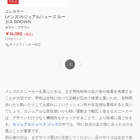
SALE
コンカラー
(メンズ)カジュアルシューズ ルー
カス BROWN
カラー
：
ブラウン
￥14,190
（税込）
129
ポイント
サイズフィッター対応
1
メンズのスニーカーを選ぶときは、まず男性特有の足の形や体重を考慮する
ことが大切です。男性は女性に比べて足幅が広めで体重も重いため、長時間
歩いたり動いたりしても疲れにくいクッション性や安定感を重視すると良い
でしょう。カジュアルな普段使いから軽い運動まで幅広く使えるスニーカー
は、デザインだけでなく機能性もチェックすることで、より快適に過ごせま
す。
カジュアルシューズ メンズ
の中でも、特に自分の足の形に合ったものを
選ぶことが重要です。
初心者の方は、まずサイズ選びに注意してください。足のサイズは左右で多