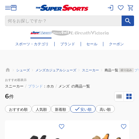
さらに絞り込む
スポーツ・カテゴリ
ブランド
セール
クーポン
シューズ
メンズカジュアルシューズ
スニーカー
商品一覧
ブ
絞り込み
おすすめ
順表示
スニーカー
/
ブランド
ホカ
/
メンズ
の商品一覧
6
件
おすすめ順
人気順
新着順
安い順
高い順
(メ
(メ
ン
ン