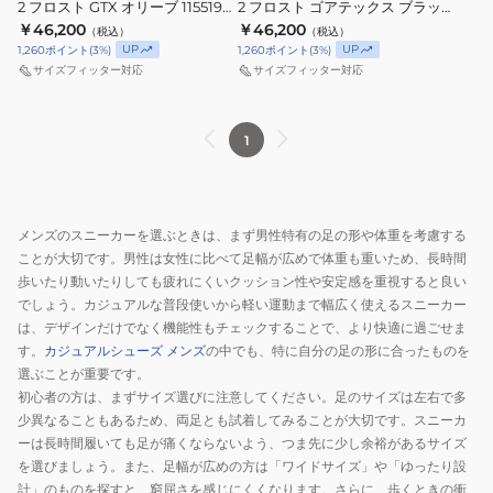
2 フロスト GTX オリーブ 1155194-
2 フロスト ゴアテックス ブラック
ト
ズ
ズ
AMS ブーツ ハイキング シューズ
1155194-BBLC ブーツ アウトドア
￥46,200
￥46,200
（税込）
（税込）
モ
カ
カ
UP
UP
1,260
ポイント
(
3
%)
1,260
ポイント
(
3
%)
ッ
ハ
ハ
サイズフィッター対応
サイズフィッター対応
ク
2
2
GTX
フ
フ
1
オ
ロ
ロ
リ
ス
ス
ー
ト
ト
ブ
GTX
ゴ
メンズのスニーカーを選ぶときは、まず男性特有の足の形や体重を考慮する
1155210-
オ
ア
ことが大切です。男性は女性に比べて足幅が広めで体重も重いため、長時間
AVS
リ
テ
歩いたり動いたりしても疲れにくいクッション性や安定感を重視すると良い
ス
ー
ッ
でしょう。カジュアルな普段使いから軽い運動まで幅広く使えるスニーカー
リ
ブ
ク
は、デザインだけでなく機能性もチェックすることで、より快適に過ごせま
す。
カジュアルシューズ メンズ
の中でも、特に自分の足の形に合ったものを
ッ
1155194-
ス
選ぶことが重要です。
ポ
AMS
ブ
初心者の方は、まずサイズ選びに注意してください。足のサイズは左右で多
ン
ブ
ラ
少異なることもあるため、両足とも試着してみることが大切です。スニーカ
ー
ッ
ーは長時間履いても足が痛くならないよう、つま先に少し余裕があるサイズ
ツ
ク
を選びましょう。また、足幅が広めの方は「ワイドサイズ」や「ゆったり設
ハ
1155194-
計」のものを探すと、窮屈さを感じにくくなります。さらに、歩くときの衝