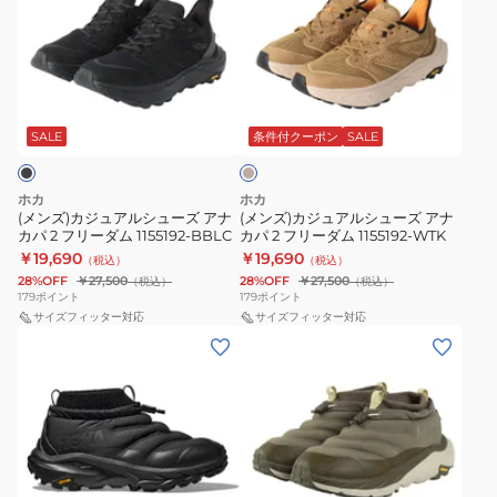
ズ)
ズ)
カ
カ
ジ
ジ
ュ
ュ
キ
ア
ア
ャ
ル
ル
メ
SALE
条件付クーポン
SALE
ル
シ
シ
ュ
ュ
ホカ
ホカ
ー
ー
(メンズ)カジュアルシューズ アナ
(メンズ)カジュアルシューズ アナ
カパ 2 フリーダム 1155192-BBLC
カパ 2 フリーダム 1155192-WTK
ズ
ズ
￥19,690
￥19,690
（税込）
（税込）
ア
ア
28%OFF
￥27,500
28%OFF
￥27,500
（税込）
（税込）
ナ
ナ
179
ポイント
179
ポイント
カ
サイズフィッター対応
カ
サイズフィッター対応
(メ
(メ
パ
パ
ン
ン
2
2
ズ)
ズ)
フ
フ
カ
モ
リ
リ
ジ
ッ
ー
ー
ュ
ク
ダ
ダ
オ