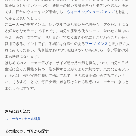
イ
BBLC
撃を吸収しやすいソールや、通気性の良い素材を使ったモデルを選ぶと快適
です。日常のウォーキング用途なら、
ウォーキングシューズ メンズ
も検討し
キ
ブ
てみると良いでしょう。
ン
ー
スニーカーのデザインは、シンプルで落ち着いた色味から、アクセントにな
グ
ツ
る鮮やかなカラーまで様々です。自分の服装や使うシーンに合わせて選ぶの
シ
ア
も楽しみの一つですが、見た目だけでなく履き心地にもこだわることが長く
ュ
ウ
愛用できるポイントです。冬場には保温性のある
ブーツ メンズ
も選択肢に入
ー
ト
れてみてください。防寒性がありつつも動きやすいものなら、寒い季節の外
ズ
ド
出も快適になります。
はじめてのスニーカー選びは、サイズ感や足の形を優先しつつ、自分の日常
ア
生活に合った機能を持つ一足を探すことが何より大切です。気になるモデル
があれば、ぜひ実際に履いて歩いてみて、その感覚を確かめてみてくださ
い。そうすることで、毎日快適に履き続けられる理想のスニーカーにきっと
出会えるはずです。
さらに絞り込む
スニーカー
/
セール対象
その他のカテゴリから探す