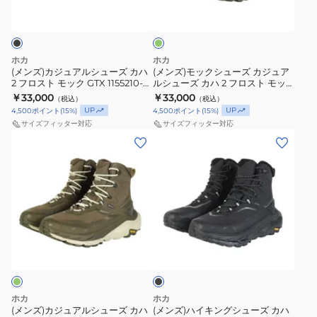
ア
シ
ム
ム
リ
ル
ュ
ー
1155192-
1155192-
ブ
シ
ー
BBLC
WTK
ュ
ズ
ホカ
ホカ
ー
カ
(メンズ)カジュアルシューズ カハ
(メンズ)モックシューズ カジュア
2 フロスト モック GTX 1155210-
ルシューズ カハ 2 フロスト モッ
ズ
ジ
BBLC
ク GTX オリーブ 1155210-AVS ス
￥33,000
￥33,000
（税込）
（税込）
カ
ュ
リッポン
UP
UP
4,500
ポイント
(
15
%)
4,500
ポイント
(
15
%)
ハ
ア
サイズフィッター対応
サイズフィッター対応
2
ル
(メ
(メ
フ
シ
ン
ン
ロ
ュ
ズ)
ズ)
ス
ー
カ
ハ
ト
ズ
ジ
イ
モ
カ
ュ
キ
ブ
ッ
ハ
ア
ン
ラ
ク
2
ル
グ
ッ
ク
GTX
フ
シ
シ
1155210-
ロ
ュ
ュ
ホカ
ホカ
BBLC
ス
ー
ー
(メンズ)カジュアルシューズ カハ
(メンズ)ハイキングシューズ カハ