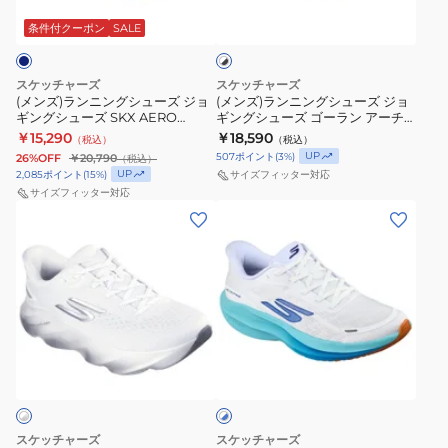
ン
ン
ク
ズ
ワ
グ
グ
条件付クーポン
SALE
イ
ス
部
ト
シ
シ
ク
活
×
ュ
ュ
ッ
エ
ブ
スケッチャーズ
スケッチャーズ
ー
ー
ラ
(メンズ)ランニングシューズ ジョ
(メンズ)ランニングシューズ ジョ
シ
ア
ッ
ギングシューズ SKX AERO
ギングシューズ ゴーラン アーチ
ズ
ズ
ョ
ロ
ク
SPARK 246200-NVOR
フィット グライドステップ
￥15,290
￥18,590
（税込）
（税込）
ジ
ジ
221120-WBK
ニ
レ
UP
507
ポイント
(
3
%)
26%OFF
￥20,790
（税込）
ョ
ョ
ン
UP
イ
2,085
ポイント
(
15
%)
サイズフィッター対応
ギ
ギ
サイズフィッター対応
グ
ザ
(メ
(メ
ン
ン
ハ
ー
ン
ン
グ
グ
イ
246240-
ズ)
ズ)
シ
シ
パ
WBO
ラ
ラ
ュ
ュ
ー
ン
ン
ー
ー
ク
ニ
ニ
ズ
ズ
レ
ホ
ン
ン
SKX
ゴ
ワ
イ
グ
グ
イ
AERO
ー
ズ
ト
シ
シ
SPARK
ラ
ホ
×
ュ
ュ
246200-
ン
ブ
ワ
スケッチャーズ
スケッチャーズ