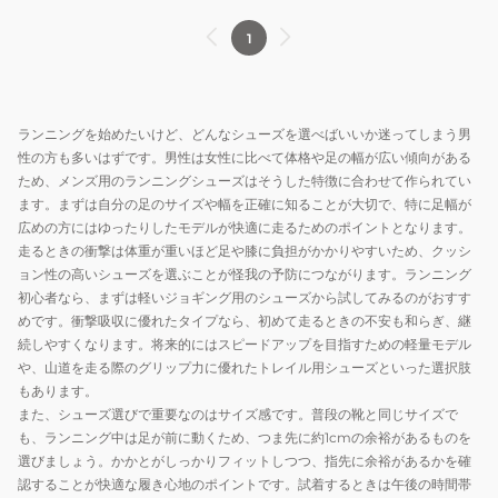
ア
ン
ン
1
ロ
ズ
グ
バ
エ
シ
ー
ア
ュ
ス
ロ
ー
ランニングを始めたいけど、どんなシューズを選べばいいか迷ってしまう男
ト
パ
ズ
性の方も多いはずです。男性は女性に比べて体格や足の幅が広い傾向がある
ホ
ル
ゴ
ため、メンズ用のランニングシューズはそうした特徴に合わせて作られてい
ワ
ス
ー
ます。まずは自分の足のサイズや幅を正確に知ることが大切で、特に足幅が
イ
ホ
ラ
広めの方にはゆったりしたモデルが快適に走るためのポイントとなります。
走るときの衝撃は体重が重いほど足や膝に負担がかかりやすいため、クッシ
ト
ワ
ン
ョン性の高いシューズを選ぶことが怪我の予防につながります。ランニング
シ
イ
ア
初心者なら、まずは軽いジョギング用のシューズから試してみるのがおすす
ル
ト
ー
めです。衝撃吸収に優れたタイプなら、初めて走るときの不安も和らぎ、継
バ
ブ
チ
続しやすくなります。将来的にはスピードアップを目指すための軽量モデル
ー
ル
フ
や、山道を走る際のグリップ力に優れたトレイル用シューズといった選択肢
246215-
ー
ィ
もあります。
WSL
246220-
ッ
また、シューズ選びで重要なのはサイズ感です。普段の靴と同じサイズで
も、ランニング中は足が前に動くため、つま先に約1cmの余裕があるものを
ス
WAQ
ト
選びましょう。かかとがしっかりフィットしつつ、指先に余裕があるかを確
ポ
ス
グ
認することが快適な履き心地のポイントです。試着するときは午後の時間帯
ー
ポ
ラ