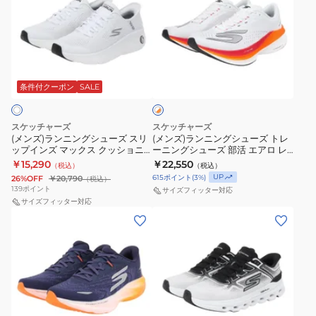
ズ)
ズ)
ラ
ラ
ン
ン
ニ
ニ
ホ
ン
ン
ワ
グ
グ
条件付クーポン
SALE
イ
ト
シ
シ
×
ュ
ュ
オ
スケッチャーズ
スケッチャーズ
ー
ー
レ
(メンズ)ランニングシューズ スリ
(メンズ)ランニングシューズ トレ
ン
ップインズ マックス クッショニ
ーニングシューズ 部活 エアロ レ
ズ
ズ
ジ
ング ハイパー クレイズ ホワイト
イザー 246240-WBO
￥15,290
￥22,550
（税込）
（税込）
ス
ト
220701-WBK ハンズフリー
UP
615
ポイント
(
3
%)
26%OFF
￥20,790
（税込）
リ
レ
139
ポイント
サイズフィッター対応
ッ
サイズフィッター対応
ー
(メ
(メ
プ
ニ
ン
ン
イ
ン
ズ)
ズ)
ン
グ
ラ
ラ
ズ
シ
ン
ン
マ
ュ
ニ
ニ
ッ
ー
ホ