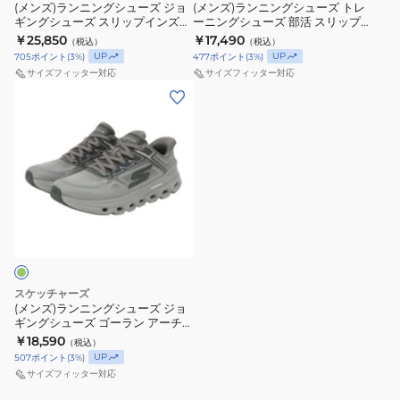
ー
ー
ル
NVOR
(メンズ)ランニングシューズ ジョ
ア
(メンズ)ランニングシューズ トレ
イ
ー
ギングシューズ スリップインズ
ーニングシューズ 部活 スリップ
ズ
ズ
ー
ト
エアロ バースト ホワイト シルバ
インズ エアロ パルス ホワイト ブ
￥25,850
￥17,490
（税込）
（税込）
ジ
ト
ー 246215-WSL スポーツシュー
チ
ルー 246220-WAQ スポーツシュ
220701-
UP
UP
705
ポイント
(
3
%)
477
ポイント
(
3
%)
ズ
ーズ
ョ
レ
フ
サイズフィッター対応
サイズフィッター対応
WBK
ギ
ー
(メ
ィ
ハ
ン
ニ
ン
ッ
ン
グ
ン
ズ)
ト
ズ
シ
グ
ラ
グ
フ
ュ
シ
ン
ラ
リ
ー
ュ
ニ
イ
ー
ズ
ー
ン
ド
ス
ズ
グ
ス
リ
部
シ
テ
ッ
活
ュ
ッ
スケッチャーズ
プ
ス
ー
プ
(メンズ)ランニングシューズ ジョ
ギングシューズ ゴーラン アーチ
イ
リ
ズ
221120-
フィット グライドステップ
￥18,590
（税込）
ン
ッ
ジ
WBK
221120-OLV
UP
507
ポイント
(
3
%)
ズ
プ
ョ
サイズフィッター対応
エ
イ
ギ