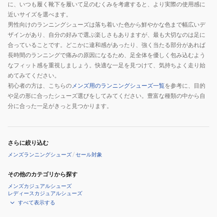
に、いつも履く靴下を履いて足のむくみを考慮すると、より実際の使用感に
ツ
ー
イ
近いサイズを選べます。
シ
ツ
ド
男性向けのランニングシューズは落ち着いた色から鮮やかな色まで幅広いデ
ュ
シ
ス
ザインがあり、自分の好みで選ぶ楽しさもありますが、最も大切なのは足に
ー
ュ
テ
合っていることです。どこかに違和感があったり、強く当たる部分があれば
長時間のランニングで痛みの原因になるため、足全体を優しく包み込むよう
ズ
ー
ッ
なフィット感を重視しましょう。快適な一足を見つけて、気持ちよく走り始
ズ
プ
めてみてください。
221120-
初心者の方は、こちらの
メンズ用のランニングシューズ一覧
を参考に、目的
OLV
や足の形に合ったシューズ選びをしてみてください。豊富な種類の中から自
分に合った一足がきっと見つかります。
さらに絞り込む
メンズランニングシューズ
/
セール対象
その他のカテゴリから探す
メンズカジュアルシューズ
レディースカジュアルシューズ
すべて表示する