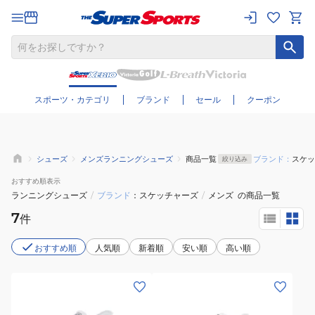
さらに絞り込む
スポーツ・カテゴリ
ブランド
セール
クーポン
シューズ
メンズランニングシューズ
商品一覧
ブランド：
スケッ
絞り込み
おすすめ
順表示
ランニングシューズ
/
ブランド
スケッチャーズ
/
メンズ
の商品一覧
7
件
おすすめ順
人気順
新着順
安い順
高い順
(メ
(メ
ン
ン