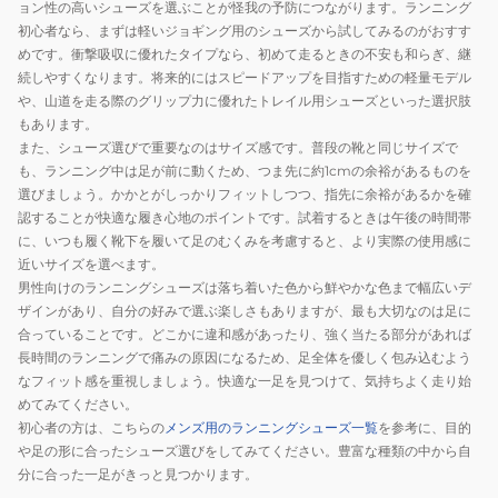
ョン性の高いシューズを選ぶことが怪我の予防につながります。ランニング
ー
ー
ッ
初心者なら、まずは軽いジョギング用のシューズから試してみるのがおすす
ズ
ズ
ク
めです。衝撃吸収に優れたタイプなら、初めて走るときの不安も和らぎ、継
部
部
ホ
続しやすくなります。将来的にはスピードアップを目指すための軽量モデル
活
活
や、山道を走る際のグリップ力に優れたトレイル用シューズといった選択肢
ワ
ハ
ハ
もあります。
イ
イ
イ
また、シューズ選びで重要なのはサイズ感です。普段の靴と同じサイズで
ト
も、ランニング中は足が前に動くため、つま先に約1cmの余裕があるものを
パ
パ
1013A237.001
選びましょう。かかとがしっかりフィットしつつ、指先に余裕があるかを確
ー
ー
認することが快適な履き心地のポイントです。試着するときは午後の時間帯
ス
ス
に、いつも履く靴下を履いて足のむくみを考慮すると、より実際の使用感に
ピ
ピ
近いサイズを選べます。
ー
ー
男性向けのランニングシューズは落ち着いた色から鮮やかな色まで幅広いデ
ド
ド
ザインがあり、自分の好みで選ぶ楽しさもありますが、最も大切なのは足に
6
6
合っていることです。どこかに違和感があったり、強く当たる部分があれば
長時間のランニングで痛みの原因になるため、足全体を優しく包み込むよう
ホ
ブ
なフィット感を重視しましょう。快適な一足を見つけて、気持ちよく走り始
ワ
ル
めてみてください。
イ
ー
初心者の方は、こちらの
メンズ用のランニングシューズ一覧
を参考に、目的
ト
1013A237.400
や足の形に合ったシューズ選びをしてみてください。豊富な種類の中から自
ブ
分に合った一足がきっと見つかります。
ラ