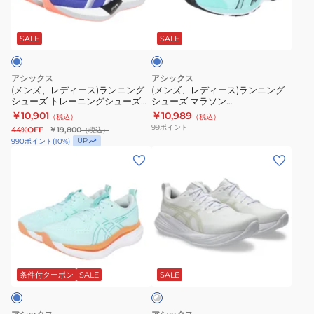
ー
ソ
ィ
ィ
レ
タ
ズ
ン
ー
ー
ッ
ー
ゲ
ウ
ス)
ス)
コ
SALE
SALE
ド
イ
ル
イ
ラ
ラ
1011B968.600
ズ
エ
ン
ン
ン
ト
アシックス
アシックス
キ
ド
ニ
ニ
(メンズ、レディース)ランニング
(メンズ、レディース)ランニング
レ
シューズ トレーニングシューズ
シューズ マラソン
サ
ス
ン
ン
ー
部活 マジックスピード 5 ワイド
SORTIEMAGIC RP 6
￥10,901
￥10,989
（税込）
（税込）
イ
プ
グ
グ
ブルー 1013A184.400
1013A098.401
ニ
99
ポイント
44%OFF
￥19,800
（税込）
ト
リ
シ
シ
ン
UP
990
ポイント
(
10
%)
11
ン
ュ
ュ
(メ
(メ
グ
ブ
ト
ー
ー
ン
ン
シ
ラ
3
ズ
ズ
ズ)
ズ)
ュ
ッ
レ
ト
マ
ラ
ラ
ー
ク
ッ
レ
ラ
ン
ン
ズ
グ
ド
ー
ソ
ニ
ニ
ホ
レ
1093A208.600
ニ
ン
ン
ン
ワ
ー
ト
ン
SORTIEMAGIC
グ
グ
条件付クーポン
SALE
SALE
イ
ト
1011C080.002
レ
グ
RP
シ
シ
×
ス
ー
シ
6
ュ
ュ
グ