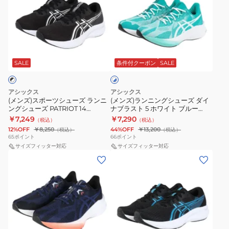
ズ)
ズ)
ス
ラ
ポ
ン
ー
ニ
ホ
ツ
ン
ワ
シ
グ
SALE
条件付クーポン
SALE
イ
ト
ュ
シ
×
ー
ュ
ブ
アシックス
アシックス
ズ
ー
ル
(メンズ)スポーツシューズ ランニ
(メンズ)ランニングシューズ ダイ
ー
ングシューズ PATRIOT 14
ナブラスト 5 ホワイト ブルー
ラ
ズ
1011C050.002
1011B983.100 スニーカー ジョグ
￥7,249
￥7,290
（税込）
（税込）
ン
ダ
クッション性
12%OFF
￥8,250
44%OFF
￥13,200
（税込）
（税込）
ニ
イ
65
ポイント
66
ポイント
ン
サイズフィッター対応
ナ
サイズフィッター対応
(メ
(メ
グ
ブ
ン
ン
シ
ラ
ズ)
ズ)
ュ
ス
ラ
ス
ー
ト
ン
ポ
ズ
5
ニ
ー
PATRIOT
ホ
ブ