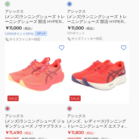
部
部
シ
シ
ブ
ン
ッ
活
活
ュ
ュ
ル
アシックス
アシックス
ジ
ド
ラ
HYPER
ー
ー
ー
(メンズ)ランニングシューズ トレ
(メンズ)ランニングシューズ トレ
ーニングシューズ 部活 HYPER
ーニングシューズ 部活 HYPER
1011B970.800
1011B971.102
イ
SPEED
ズ
ズ
SPEED 5 1011C084.300
SPEED 5 1011C084.400
￥11,000
￥11,000
（税込）
（税込）
ス
ス
ト
5
ト
ト
100
ポイント
UP
1,000
ポイント
(
10
%)
ポ
ポ
レ
WIDE
レ
レ
サイズフィッター対応
サイズフィッター対応
ー
ー
ー
1011C082.400
ー
ー
(メ
(メ
ツ
ツ
サ
ニ
ニ
ン
ン
シ
シ
ー
ン
ン
ズ)
ズ、
ュ
ュ
6
グ
グ
ラ
レ
ー
ー
グ
シ
シ
ン
デ
ズ
ズ
リ
ュ
ュ
ニ
ィ
レ
ー
ー
ー
ン
ー
ッ
ン
ズ
ズ
グ
ス)
ド
SALE
SALE
1011B971.300
部
部
シ
ラ
ス
活
活
ュ
ン
アシックス
アシックス
ポ
HYPER
HYPER
ー
ニ
(メンズ)ランニングシューズ ジョ
(メンズ、レディース)ランニング
ギングシューズ ノヴァブラスト 5
トレーニングシューズ エスフォー
ー
SPEED
SPEED
ズ
ン
レッド 1011B974.600 スニーカー
プラス ヨギリ レッド
￥11,490
￥11,800
（税込）
（税込）
ツ
5
5
ジ
グ
1013A158.600
30%OFF
￥16,500
46%OFF
￥22,000
（税込）
（税込）