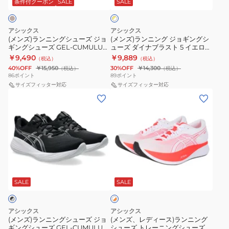
グ
グ
条件付クーポン
SALE
SALE
ロ
ル
ー
ブ
グ
ー
シ
ジ
キ
サ
ラ
シ
×
ュ
ョ
ュ
ブ
ホ
ッ
ュ
アシックス
アシックス
ー
ギ
ワ
ム
(メンズ)ランニングシューズ ジョ
ラ
(メンズ)ランニング ジョギングシ
ク
ー
イ
ギングシューズ GEL-CUMULUS
ューズ ダイナブラスト 5 イエロー
ズ
ン
ラ
ス
ト
グ
ズ
27 1011B960.200
ホワイト 1011B983.750
￥9,490
￥9,889
（税込）
（税込）
ジ
グ
ス
ト
レ
40%OFF
￥15,950
30%OFF
￥14,300
（税込）
（税込）
ョ
シ
28
4
86
ポイント
89
ポイント
ー
ギ
サイズフィッター対応
ュ
サイズフィッター対応
EX
ワ
1011C250.002
(メ
(メ
ン
ー
ワ
イ
ン
ン
グ
ズ
イ
ド
ズ)
ズ、
シ
ダ
ド
ブ
ラ
レ
ュ
イ
ブ
ラ
ン
デ
ー
ナ
ラ
ッ
ニ
ィ
ズ
ブ
ッ
ク
ホ
ン
ー
GEL-
ラ
ワ
ク
ブ
グ
ス)
SALE
SALE
イ
CUMULUS
ス
ホ
ル
ト
シ
ラ
27
ト
ワ
ー
×
ュ
ン
1011B960.200
5
オ
イ
1011B982.002
アシックス
アシックス
ー
ニ
レ
(メンズ)ランニングシューズ ジョ
(メンズ、レディース)ランニング
イ
ト
ス
ン
ギングシューズ GEL-CUMULUS
シューズ トレーニングシューズ