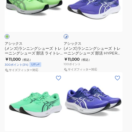
シ
シ
ン
ン
イ
ュ
ュ
ニ
ニ
ド
ホ
ー
ー
ン
ン
ホ
ワ
ズ
ズ
グ
グ
イ
ワ
ト
部
部
シ
シ
イ
×
活
活
ュ
ュ
ト
ブ
アシックス
アシックス
ラ
ラ
ー
ー
ル
(メンズ)ランニングシューズ トレ
(メンズ)ランニングシューズ トレ
ブ
ー
ーニングシューズ 部活 ライトレ
ーニングシューズ 部活 HYPER
イ
イ
ズ
ズ
ル
ーサー 6 グリーン 1011B971.300
SPEED 5 WIDE 1011C082.400
￥11,000
￥11,000
（税込）
（税込）
ト
ト
ト
ト
スポーツ シューズ
ー
100
ポイント
UP
300
ポイント
(
3
%)
レ
レ
レ
レ
1011B970.102
サイズフィッター対応
サイズフィッター対応
ー
ー
ー
ー
(メ
(メ
ス
サ
サ
ニ
ニ
ン
ン
ポ
ー
ー
ン
ン
ズ)
ズ)
ー
6
6
グ
グ
ラ
ラ
ツ
ワ
ホ
シ
シ
ン
ン
シ
イ
ワ
ュ
ュ
ニ
ニ
ュ
ロ
ド
イ
ー
ー
ン
ン
ー
イ
オ
ト
ズ
ズ
グ
グ
ヤ
ズ
ル
レ
レ