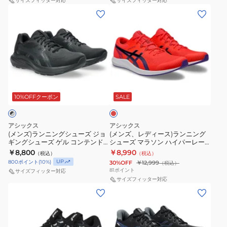
ュ
サイズフィッター対応
ソ
サイズフィッター対応
ニ
(メ
(メ
ー
ン
ー
ン
ン
ズ
WINDSPRINT
カ
ズ)
ズ、
ダ
3
ー
ラ
レ
イ
1093A208.750
ト
ン
デ
ナ
レ
ニ
ィ
ブ
ー
レ
ン
ー
ラ
ッ
ニ
グ
ス)
ド
10%OFFクーポン
SALE
ス
ン
シ
ラ
ト
グ
ュ
ン
5
アシックス
アシックス
ス
ー
ニ
(メンズ)ランニングシューズ ジョ
(メンズ、レディース)ランニング
ブ
ポ
ギングシューズ ゲル コンテンド
シューズ マラソン ハイパーレー
ズ
ン
ラ
10 エキストラワイド ブラック グ
サー レッド 1093A233.600 レー
ー
￥8,800
￥8,990
（税込）
（税込）
ジ
グ
レー 1011C250.002
シングシューズ
ッ
UP
800
ポイント
(
10
%)
ツ
30%OFF
￥12,999
（税込）
ョ
シ
81
ポイント
ク
サイズフィッター対応
部
ギ
ュ
サイズフィッター対応
1011B983.001
活
(メ
(メ
ン
ー
ン
ン
グ
ズ
ズ)
ズ)
シ
マ
ラ
ラ