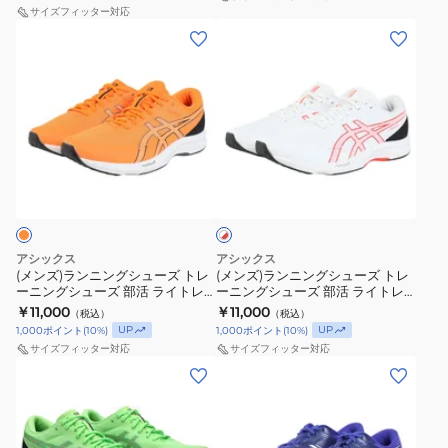
ュ
サイズフィッター対応
ー
ー
ー
(メ
(メ
ー
ニ
1013A184.400
カ
ン
ン
ズ
ン
ー
ズ)
ズ)
ダ
グ
ジ
ラ
ラ
イ
シ
ョ
ン
ン
ナ
ュ
グ
ニ
ニ
ブ
ー
ク
ホ
ン
ン
ラ
ズ
ワ
ッ
グ
グ
イ
ス
部
シ
ト
シ
シ
ト
活
ョ
×
ュ
ュ
5
ラ
レ
アシックス
アシックス
ン
ー
ー
ッ
(メンズ)ランニングシューズ トレ
(メンズ)ランニングシューズ トレ
ブ
イ
性
ド
ーニングシューズ 部活 ライトレ
ーニングシューズ 部活 ライトレ
ズ
ズ
ラ
ト
ーサー 6 ワイド オレンジ
ーサー 6 ホワイト レッド
￥11,000
￥11,000
（税込）
（税込）
ト
ト
1011B970.800 スポーツ シューズ
1011B971.102 スポーツ シューズ
ッ
レ
UP
UP
1,000
ポイント
(
10
%)
1,000
ポイント
(
10
%)
レ
レ
ク
ー
サイズフィッター対応
サイズフィッター対応
ー
ー
(メ
(メ
ブ
サ
ニ
ニ
ン
ン
ル
ー
ン
ン
ズ)
ズ)
ー
6
グ
グ
ラ
ラ
1011B983.002
ワ