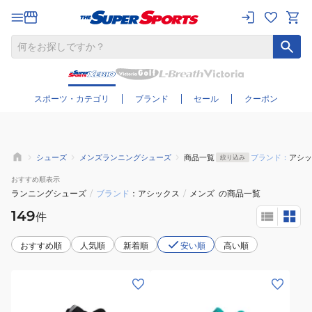
さらに絞り込む
スポーツ・カテゴリ
ブランド
セール
クーポン
シューズ
メンズランニングシューズ
商品一覧
ブランド：
アシッ
絞り込み
おすすめ
順表示
ランニングシューズ
/
ブランド
アシックス
/
メンズ
の商品一覧
149
件
おすすめ順
人気順
新着順
安い順
高い順
(メ
(メ
ン
ン