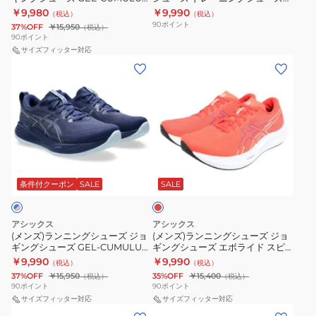
ズ
ン
エ
ジ
1011C146.002
ポ
27 EX WIDE 1011B980.002
部活 S4 1013A129.100
￥9,980
￥9,990
（税込）
（税込）
ジ
グ
ロ
ス
ー
90
ポイント
37%OFF
￥15,950
（税込）
ョ
シ
90
ポイント
ー
ポ
ツ
ギ
サイズフィッター対応
ュ
ホ
ー
シ
(メ
(メ
ン
ー
ワ
ツ
ュ
ン
ン
グ
ズ
イ
シ
ー
ズ)
ズ)
シ
ト
ト
ュ
ズ
ラ
ラ
ュ
レ
1011B983.750
ー
ン
ン
ー
ー
ズ
ニ
ニ
ズ
ニ
レ
ン
ン
GEL-
ン
ッ
グ
グ
ド
条件付クーポン
SALE
SALE
CUMULUS
グ
シ
シ
27
シ
ュ
ュ
EX
ュ
アシックス
アシックス
ー
ー
(メンズ)ランニングシューズ ジョ
(メンズ)ランニングシューズ ジョ
WIDE
ー
ギングシューズ GEL-CUMULUS
ギングシューズ エボライド スピ
ズ
ズ
1011B980.002
ズ
27 1011B960.401
ード 3 ワイド レッド
￥9,990
￥9,990
（税込）
（税込）
ジ
ジ
1011B968.600 トレーニングシュ
部
37%OFF
￥15,950
35%OFF
￥15,400
（税込）
（税込）
ーズ
ョ
ョ
90
ポイント
90
ポイント
活
ギ
サイズフィッター対応
ギ
サイズフィッター対応
S4
(メ
(メ