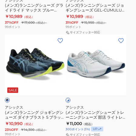
アシックス
アシックス
ポ
ニ
ュ
1013A098.401
ー
ー
レ
(メンズ)ランニングシューズ グラ
(メンズ)ランニングシューズ ジョ
ー
イドライド マックス ブルー
ギングシューズ GEL-CUMULUS
ー
ン
ー
ズ
ズ
1011B891.401 スニーカー ジョグ
27 1011B960.100
￥10,989
￥10,989
（税込）
（税込）
ツ
グ
ズ
グ
ジ
クッション性
37%OFF
￥17,600
31%OFF
￥15,950
（税込）
（税込）
シ
シ
部
ラ
ョ
99
ポイント
99
ポイント
ュ
ュ
活
イ
ギ
サイズフィッター対応
(メ
(メ
ー
ー
マ
ド
ン
ン
ン
ズ
ズ
ジ
ラ
グ
ズ)
ズ)
ッ
イ
シ
ラ
ラ
ク
ド
ュ
ン
ン
ス
マ
ー
ニ
ニ
ピ
ッ
ズ
ホ
ン
ン
ー
ク
GEL-
ワ
グ
グ
SALE
イ
ド
ス
CUMULUS
ト
ジ
シ
5
ブ
27
×
ョ
ュ
ワ
ル
1011B960.100
ブ
アシックス
アシックス
ギ
ー
ル
(メンズ)ランニング ジョギングシ
(メンズ)ランニングシューズ トレ
イ
ー
ー
ューズ ダイナブラスト 5 ブラック
ーニングシューズ 部活 ライトレ
ン
ズ
ド
1011B891.401
ブルー 1011B983.002
ーサー 6 ワイド ホワイト ブルー
￥10,990
￥11,000
（税込）
（税込）
グ
ト
1011B970.102 スポーツ シューズ
ブ
ス
UP
300
ポイント
(
3
%)
23%OFF
￥14,300
（税込）
シ
レ
ル
99
ポイント
ニ
サイズフィッター対応