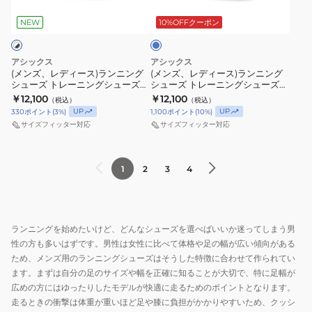
ブ
ー
ー
ク
ン
ル
ー
ス)
ス)
ー
NEW
10%OFFクーポン
ス
グ
ジ
ラ
ラ
ワ
シ
ョ
ン
ン
イ
ュ
アシックス
アシックス
ギ
ニ
ニ
(メンズ、レディース)ランニング
(メンズ、レディース)ランニング
ド
ー
ン
シューズ トレーニングシューズ
シューズ トレーニングシューズ
ン
ン
ブ
ズ
部活 ハイパースピード 6 ホワイト
部活 ハイパースピード 6 ブルー
グ
￥12,100
￥12,100
（税込）
（税込）
グ
グ
ブラック 1013A237.100
1013A237.400
ル
部
UP
UP
330
ポイント
(
3
%)
1,100
ポイント
(
10
%)
シ
シ
ー
活
サイズフィッター対応
サイズフィッター対応
ュ
ュ
ホ
ハ
ー
ー
ワ
イ
1
2
3
4
ズ
ズ
イ
パ
ト
ト
ト
ー
レ
レ
1011B959.402
ス
ー
ー
ピ
ランニングを始めたいけど、どんなシューズを選べばいいか迷ってしまう男
ニ
ニ
ー
性の方も多いはずです。男性は女性に比べて体格や足の幅が広い傾向がある
ン
ン
ため、メンズ用のランニングシューズはそうした特徴に合わせて作られてい
ド
グ
グ
ます。まずは自分の足のサイズや幅を正確に知ることが大切で、特に足幅が
6
シ
シ
広めの方にはゆったりしたモデルが快適に走るためのポイントとなります。
ブ
走るときの衝撃は体重が重いほど足や膝に負担がかかりやすいため、クッシ
ュ
ュ
ラ