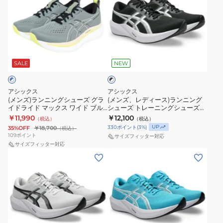
ズ)
ズ、
イ
グ
1011B974.600
ギ
ラ
レ
ド
ラ
ス
リ
ン
デ
マ
イ
ニ
レ
ニ
ィ
ッ
ド
ー
ッ
ブ
ン
ー
ク
ラ
ラ
カ
ド
グ
ス)
SALE
NEW
ッ
ス
イ
ー
1013A158.600
ク
シ
ラ
ブ
ド
×
ュ
ン
ラ
マ
ホ
アシックス
アシックス
ー
ニ
ワ
(メンズ)ランニングシューズ グラ
(メンズ、レディース)ランニング
ッ
ッ
イ
イドライド マックス ワイド ブル
シューズ トレーニングシューズ
ズ
ン
ク
ク
ト
ー ホワイト 1011B959.402
部活 ハイパースピード 6 ブラック
￥11,990
￥12,100
（税込）
（税込）
グ
グ
ホワイト 1013A237.001
ブ
ス
UP
330
ポイント
(
3
%)
35%OFF
￥18,700
（税込）
ラ
シ
109
ポイント
ラ
ブ
サイズフィッター対応
イ
サイズフィッター対応
ュ
ウ
ラ
(メ
(メ
ド
ー
ン
ッ
ン
ン
ラ
ズ
1011B891.001
ク
ズ、
ズ、
イ
ト
ス
レ
レ
レ
ド
レ
ニ
ッ
デ
デ
マ
ー
ー
ド
ィ
ィ
ッ
ニ
カ
1011B891.002