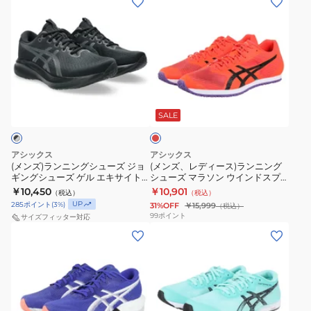
ン
ン
1013A129.100
ン
ン
グ
グ
ズ)
ズ、
シ
シ
ラ
レ
ュ
ュ
ン
デ
ー
ー
ニ
ィ
ズ
ズ
レ
ン
ー
GEL-
エ
ッ
グ
ス)
ド
SALE
CUMULUS
ボ
シ
ラ
27
ラ
ュ
ン
1011B960.401
イ
アシックス
アシックス
ー
ニ
(メンズ)ランニングシューズ ジョ
(メンズ、レディース)ランニング
ド
ギングシューズ ゲル エキサイト
シューズ マラソン ウインドスプ
ズ
ン
ス
11 ブラック グレー 1011C080.002
リント 3 レッド 1093A208.600
￥10,450
￥10,901
（税込）
（税込）
ジ
グ
スポーツ シューズ
トレーニングシューズ
ピ
UP
285
ポイント
(
3
%)
31%OFF
￥15,999
（税込）
ョ
シ
99
ポイント
ー
サイズフィッター対応
ギ
ュ
(メ
(メ
ド
ン
ー
ン
ン
3
グ
ズ
ズ、
ズ、
ワ
シ
マ
レ
レ
イ
ュ
ラ
デ
デ
ド