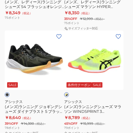
ニ
ニ
ラ
(メンズ、レディース)ランニング
(メンズ、レディース)ランニング
ッ
ト
ン
ッ
シューズ S4 フラッシュオレンジ
シューズ マラソン HYPER
ン
ン
ク
14
ク
1013A129.600 スニーカー トレー
RACER 1093A233.750
性
￥8,349
￥8,350
（税込）
（税込）
グ
グ
ニング スポーツ 部活
1011B983.400
ブ
75
ポイント
35%OFF
￥12,999
（税込）
シ
シ
75
ポイント
ス
ラ
ュ
ュ
サイズフィッター対応
ニ
ッ
(メ
(メ
ー
ー
ー
ク
ン
ン
ズ
ズ
カ
ブ
ズ)
ズ)
S4
マ
ー
ル
ラ
ラ
フ
ラ
ジ
ー
ン
ン
ラ
ソ
ョ
1011C050.005
ニ
ニ
ッ
ン
グ
ス
イ
ン
ン
シ
HYPER
エ
ク
ニ
グ
グ
SALE
条件付クーポン
SALE
ロ
ュ
RACER
ッ
ー
ー
ジ
シ
オ
1093A233.750
シ
カ
×
ョ
ュ
レ
ブ
アシックス
アシックス
ョ
ー
ギ
ー
ラ
(メンズ)ランニング ジョギングシ
(メンズ)ランニングシューズ マラ
ン
ン
ス
ッ
ューズ ダイナブラスト 5 ブラック
ソン WINDSPRINT 3
ン
ズ
ジ
ク
1011B983.001
1093A208.750
性
ポ
￥8,640
￥8,789
（税込）
（税込）
グ
マ
1013A129.600
ー
39%OFF
￥14,300
45%OFF
￥15,999
（税込）
（税込）
シ
ラ
78
ポイント
79
ポイント
ス
ツ