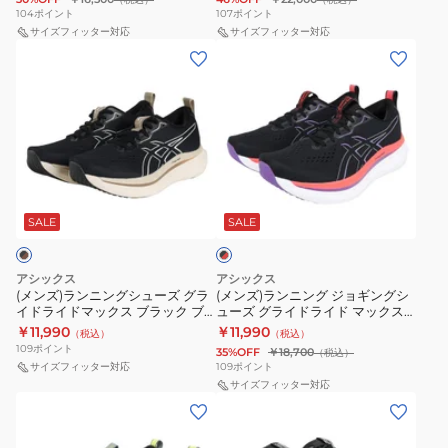
シ
1011C084.300
1011C084.400
ョ
ト
104
ポイント
107
ポイント
ュ
ギ
サイズフィッター対応
レ
サイズフィッター対応
(メ
(メ
ー
ン
ー
ン
ン
ズ
グ
ニ
ズ)
ズ)
シ
ン
ラ
ラ
ュ
グ
ン
ン
ー
シ
ニ
ニ
ズ
ュ
ブ
ン
ン
ノ
ー
ラ
グ
グ
SALE
SALE
ッ
ヴ
ズ
ク
シ
ジ
ァ
エ
×
ュ
ョ
ブ
ス
レ
アシックス
アシックス
ー
ギ
ッ
(メンズ)ランニングシューズ グラ
(メンズ)ランニング ジョギングシ
ラ
フ
ド
イドライドマックス ブラック ブ
ューズ グライドライド マックス
ズ
ン
ス
ォ
ラウン 1011B891.001 スニーカー
ブラック レッド 1011B891.002
￥11,990
￥11,990
（税込）
（税込）
グ
グ
ジョギング
ト
ー
109
ポイント
35%OFF
￥18,700
（税込）
ラ
シ
サイズフィッター対応
109
ポイント
5
プ
イ
ュ
サイズフィッター対応
レ
ラ
(メ
(メ
ド
ー
ッ
ス
ン
ン
ラ
ズ
ド
ヨ