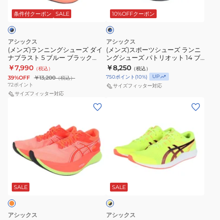
ン
ツ
14
ワ
ラ
グ
シ
条件付クーポン
SALE
10%OFFクーポン
ッ
1011C050.002
イ
ク
シ
ュ
ト
×
ュ
ー
ブ
ブ
アシックス
アシックス
ー
ズ
ル
(メンズ)ランニングシューズ ダイ
(メンズ)スポーツシューズ ランニ
ル
ー
ナブラスト 5 ブルー ブラック
ングシューズ パトリオット 14 ブ
ズ
ラ
ー
1011B983.400 スニーカー ジョグ
ラック ブルー 1011C050.005 スニ
￥7,990
￥8,250
（税込）
（税込）
ダ
ン
クッション性
ーカー スポーツ
1011B983.100
UP
750
ポイント
(
10
%)
39%OFF
￥13,200
（税込）
イ
ニ
72
ポイント
ス
サイズフィッター対応
ナ
サイズフィッター対応
ン
ニ
(メ
(メ
ブ
グ
ー
ン
ン
ラ
シ
カ
ズ、
ズ、
ス
ュ
ー
レ
レ
ト
ー
ジ
デ
デ
5
ズ
ョ
ィ
ィ
ブ
パ
グ
イ
ー
ー
ル
ト
エ
ク
ス)
ス)
SALE
SALE
ロ
ー
リ
ッ
ー
ラ
ラ
ブ
オ
シ
×
ン
ン
ラ
ッ
ブ
アシックス
アシックス
ョ