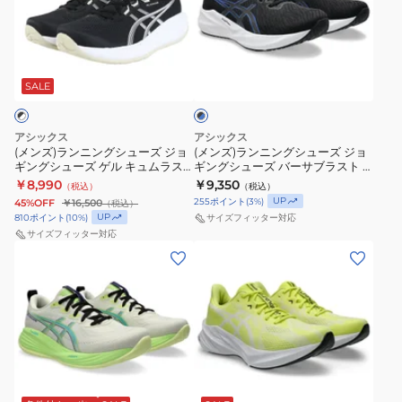
ュ
ラ
ン
ン
ー
ソ
ニ
ニ
ズ
ン
ブ
ン
ン
ゲ
ハ
ラ
グ
グ
SALE
ッ
ル
イ
ク
シ
シ
コ
パ
×
ュ
ュ
ン
ー
ブ
アシックス
アシックス
ー
ー
ル
(メンズ)ランニングシューズ ジョ
(メンズ)ランニングシューズ ジョ
テ
レ
ー
ギングシューズ ゲル キュムラス
ギングシューズ バーサブラスト 4
ズ
ズ
ン
ー
28 EX ワイド ブラック ホワイト
ワイド ブラック ブルー
￥8,990
￥9,350
（税込）
（税込）
ジ
ジ
1011C146.002 スポーツシューズ
1011B982.002 スポーツ シューズ
ド
サ
UP
255
ポイント
(
3
%)
45%OFF
￥16,500
（税込）
ョ
ョ
10
UP
ー
810
ポイント
(
10
%)
サイズフィッター対応
ギ
ギ
サイズフィッター対応
エ
レ
(メ
(メ
ン
ン
キ
ッ
ン
ン
グ
グ
ス
ド
ズ)
ズ)
シ
シ
ト
1093A233.600
ラ
ラ
ュ
ュ
ラ
レ
ン
ン
ー
ー
ワ
ー
ニ
ニ
ズ
ズ
イ
シ
イ
ン
ン
ゲ
バ
エ
ド
ン