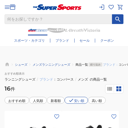
さらに絞り込む
スポーツ・カテゴリ
ブランド
セール
クーポン
シューズ
メンズランニングシューズ
商品一覧
ブランド：
コンバ
絞り込み
おすすめ
順表示
ランニングシューズ
/
ブランド
コンバース
/
メンズ
の商品一覧
16
件
おすすめ順
人気順
新着順
安い順
高い順
(メ
(メ
ン
ン