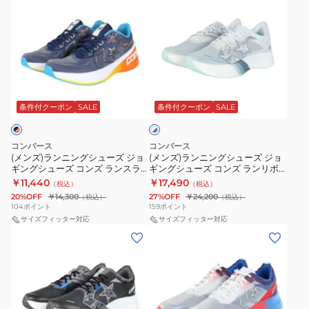
ン
ン
シ
シ
グ
グ
ズ)
ズ)
ュ
ュ
シ
シ
ラ
ラ
34202110
34202112
ュ
ュ
ン
ン
ホ
ブ
ー
ー
ニ
ニ
ワ
ラ
ズ
ズ
ホ
ン
ン
イ
ウ
コ
コ
ワ
グ
グ
ト/
ン/
条件付クーポン
SALE
条件付クーポン
SALE
イ
ン
ン
ト
シ
シ
レ
ベ
ズ
ズ
×
ュ
ュ
ッ
ー
ラ
ラ
ブ
コンバース
コンバース
ー
ー
ル
ド/
ジ
(メンズ)ランニングシューズ ジョ
(メンズ)ランニングシューズ ジョ
ン
ン
ー
ギングシューズ コンズ ランスラ
ギングシューズ コンズ ランリボ
ズ
ズ
ブ
ュ
デ
ス
ッシュ II 33600033
ルヴ 3itsuka 33600011
￥11,440
￥17,490
（税込）
（税込）
ジ
ジ
ル
ュ
ラ
20%OFF
￥14,300
27%OFF
￥24,200
（税込）
（税込）
ョ
ョ
ー
104
ポイント
159
ポイント
ア
ッ
ギ
サイズフィッター対応
ギ
サイズフィッター対応
ル
シ
(メ
ン
ン
2
ュ
ン
グ
グ
34202100
II
ズ)
シ
シ
ホ
33600031
ラ
ュ
ュ
ワ
ン
ー
ー
イ