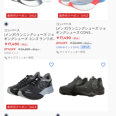
ニ
ズ
ズ
ト/
ン
コ
コ
レ
グ
条件付クーポン
SALE
条件付クーポン
SALE
ン
ン
ッ
シ
ズ
ズ
コンバース
ド/
ュ
(メンズ)ランニングシューズ ジョ
ラ
ラ
コンバース
ブ
ギングシューズ CONS
ー
(メンズ)ランニングシューズ ジョ
ン
ン
RUNREVOLVE 33600020
ル
￥17,490
ギングシューズ コンズ ランリボ
（税込）
ズ
ス
リ
ルヴ 3itsuka 33600012
ー
20%OFF
￥22,000
（税込）
￥17,490
（税込）
ジ
ラ
ボ
UP
1,590
ポイント
(
10
%)
27%OFF
￥24,200
（税込）
ョ
サイズフィッター対応
159
ポイント
ッ
ル
ギ
サイズフィッター対応
シ
ヴ
(メ
(メ
ン
ュ
3itsuka
ン
ン
グ
II
33600011
ズ)
ズ)
シ
33600033
ラ
ラ
ュ
ン
ン
ー
ニ
ニ
ズ
ブ
ン
ン
コ
ラ
グ
グ
ッ
条件付クーポン
SALE
ン
ク
シ
シ
ズ