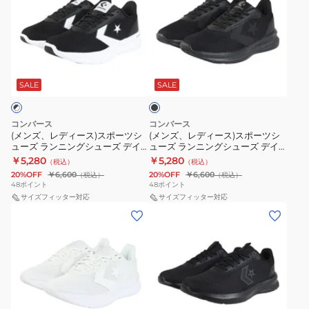
ズ、
ズ、
レ
レ
デ
デ
ィ
ィ
ブ
ー
ー
ラ
ス)
ス)
ッ
SALE
SALE
ク
ス
ス
ポ
ポ
コンバース
コンバース
ー
ー
(メンズ、レディース)スポーツシ
(メンズ、レディース)スポーツシ
ューズ ランニングシューズ デイ
ューズ ランニングシューズ デイ
ツ
ツ
スター ブラック/ホワイト
スター ブラックモノクローム
￥5,280
￥5,280
（税込）
（税込）
シ
シ
34201870
34201871
20%OFF
￥6,600
20%OFF
￥6,600
（税込）
（税込）
ュ
ュ
48
ポイント
48
ポイント
ー
サイズフィッター対応
ー
サイズフィッター対応
(メ
(メ
ズ
ズ
ン
ン
ラ
ラ
ズ、
ズ、
ン
ン
レ
レ
ニ
ニ
デ
デ
ン
ン
ィ
ィ
グ
グ
ブ