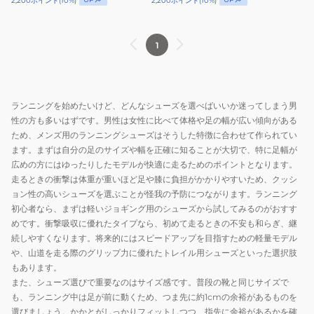
2,200
ポイント
(
10
%)
2,200
ポイント
(
10
%)
ョ
ョ
ン
ギ
ギ
ス
ン
ン
1
3itsuka
グ
グ
ブ
シ
シ
ラ
ュ
ュ
ッ
ランニングを始めたいけど、どんなシューズを選べばいいか迷ってしまう男
ー
ー
ク
性の方も多いはずです。男性は女性に比べて体格や足の幅が広い傾向がある
ズ
ズ
33600202
ため、メンズ用のランニングシューズはそうした特徴に合わせて作られてい
コ
コ
ます。まずは自分の足のサイズや幅を正確に知ることが大切で、特に足幅が
ン
ン
広めの方にはゆったりしたモデルが快適に走るためのポイントとなります。
ズ
ズ
走るときの衝撃は体重が重いほど足や膝に負担がかかりやすいため、クッシ
ラ
ラ
ョン性の高いシューズを選ぶことが怪我の予防につながります。ランニング
初心者なら、まずは軽いジョギング用のシューズから試してみるのがおすす
ン
ン
めです。衝撃吸収に優れたタイプなら、初めて走るときの不安も和らぎ、継
リ
リ
続しやすくなります。将来的にはスピードアップを目指すための軽量モデル
ボ
ボ
や、山道を走る際のグリップ力に優れたトレイル用シューズといった選択肢
ル
ル
もあります。
ヴ
ヴ
また、シューズ選びで重要なのはサイズ感です。普段の靴と同じサイズで
3itsuka
3itsuka
も、ランニング中は足が前に動くため、つま先に約1cmの余裕があるものを
ホ
ブ
選びましょう。かかとがしっかりフィットしつつ、指先に余裕があるかを確