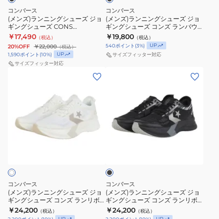
ュ
ュ
ラ
コンバース
コンバース
ー
ー
(メンズ)ランニングシューズ ジョ
(メンズ)ランニングシューズ ジョ
ン
ギングシューズ CONS
ギングシューズ コンズ ランバウ
ズ
ズ
リ
RUNREVOLVE 33600021
ンス 3itsuka ブラック 33600202
￥17,490
￥19,800
（税込）
（税込）
ジ
ジ
ボ
UP
540
ポイント
(
3
%)
20%OFF
￥22,000
（税込）
ョ
ョ
ル
UP
1,590
ポイント
(
10
%)
サイズフィッター対応
ギ
ギ
サイズフィッター対応
ヴ
(メ
(メ
ン
ン
3itsuka
ン
ン
グ
グ
33600012
ズ)
ズ)
シ
シ
ラ
ラ
ュ
ュ
ン
ン
ー
ー
ニ
ニ
ズ
ズ
ブ
ン
ン
CONS
コ
ラ
グ
グ
ッ
RUNREVOLVE
ン
ク
シ
シ
33600021
ズ
ュ
ュ
ラ
コンバース
コンバース
ー
ー
(メンズ)ランニングシューズ ジョ
ン
(メンズ)ランニングシューズ ジョ
ギングシューズ コンズ ランリボ
ギングシューズ コンズ ランリボ
ズ
ズ
バ
ルヴ 3itsuka ホワイト 33600100
ルヴ 3itsuka ブラック 33600101
￥24,200
￥24,200
（税込）
（税込）
ジ
ジ
スニーカー
ウ
スニーカー
UP
UP