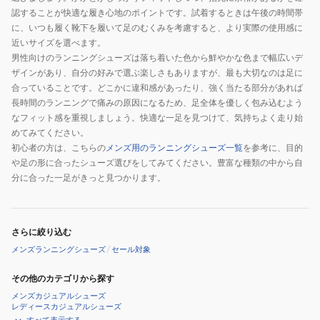
認することが快適な履き心地のポイントです。試着するときは午後の時間帯
ワ
ラ
に、いつも履く靴下を履いて足のむくみを考慮すると、より実際の使用感に
イ
ッ
近いサイズを選べます。
ト
ク
男性向けのランニングシューズは落ち着いた色から鮮やかな色まで幅広いデ
33600100
33600101
ザインがあり、自分の好みで選ぶ楽しさもありますが、最も大切なのは足に
ス
ス
合っていることです。どこかに違和感があったり、強く当たる部分があれば
ニ
ニ
長時間のランニングで痛みの原因になるため、足全体を優しく包み込むよう
ー
ー
なフィット感を重視しましょう。快適な一足を見つけて、気持ちよく走り始
めてみてください。
カ
カ
初心者の方は、こちらの
メンズ用のランニングシューズ一覧
を参考に、目的
ー
ー
や足の形に合ったシューズ選びをしてみてください。豊富な種類の中から自
分に合った一足がきっと見つかります。
さらに絞り込む
メンズランニングシューズ
/
セール対象
その他のカテゴリから探す
メンズカジュアルシューズ
レディースカジュアルシューズ