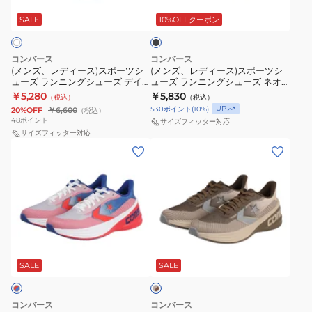
ー
ー
シ
シ
ラ
ス)
ス)
ッ
SALE
10%OFFクーポン
ュ
ュ
ク
ス
ス
ー
ー
ポ
ポ
ズ
ズ
コンバース
コンバース
ー
ー
(メンズ、レディース)スポーツシ
(メンズ、レディース)スポーツシ
デ
デ
ューズ ランニングシューズ デイ
ューズ ランニングシューズ ネオ
ツ
ツ
イ
イ
スター ホワイト 34201874
スター ブラック 33600311
￥5,280
￥5,830
（税込）
（税込）
シ
シ
ス
ス
UP
530
ポイント
(
10
%)
20%OFF
￥6,600
（税込）
ュ
ュ
48
ポイント
タ
タ
サイズフィッター対応
ー
サイズフィッター対応
ー
ー
ー
(メ
(メ
ズ
ズ
ブ
ブ
ン
ン
ラ
ラ
ラ
ラ
ズ)
ズ)
ン
ン
ッ
ッ
ラ
ラ
ニ
ニ
ク/
ク
ン
ン
ン
ン
ホ
モ
ニ
ニ
グ
グ
ワ
ノ
ベ
ン
ン
シ
シ
ー
イ
ク
グ
グ
SALE
SALE
ジ
ュ
ュ
ト
ロ
ュ
シ
シ
ー
ー
34201870
ー
×
ュ
ュ
ズ
ズ
ブ
コンバース
コンバース
ム