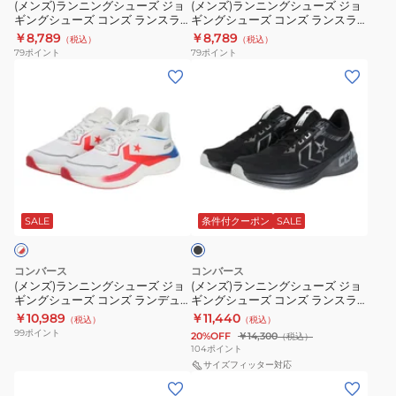
ー
ー
ラ
(メンズ)ランニングシューズ ジョ
(メンズ)ランニングシューズ ジョ
デ
ネ
34201871
ウ
ギングシューズ コンズ ランスラ
ギングシューズ コンズ ランスラ
ズ
ズ
イ
オ
ン
ッシュ 34202110 ホワイト/レッ
ッシュ 34202112 ブラウン/ベージ
￥8,789
￥8,789
（税込）
（税込）
ジ
ジ
ド/ブルー
ュ
ス
ス
79
ポイント
79
ポイント
ョ
ョ
(メ
(メ
タ
タ
ギ
ギ
ン
ン
ー
ー
ン
ン
ズ)
ズ)
ホ
ブ
グ
グ
ラ
ラ
ワ
ラ
シ
シ
ン
ン
イ
ッ
ュ
ュ
ニ
ニ
ト
ク
ブ
ー
ー
ン
ン
34201874
33600311
ラ
ズ
ズ
グ
グ
ッ
SALE
条件付クーポン
SALE
コ
コ
ク
シ
シ
ン
ン
ュ
ュ
コンバース
コンバース
ズ
ズ
ー
ー
(メンズ)ランニングシューズ ジョ
(メンズ)ランニングシューズ ジョ
ラ
ラ
ギングシューズ コンズ ランデュ
ギングシューズ コンズ ランスラ
ズ
ズ
アル 2 34202100 ホワイト/レッ
ッシュ II 33600031
￥10,989
￥11,440
ン
ン
（税込）
（税込）
ジ
ジ
ド/ブルー
99
ポイント
20%OFF
￥14,300
（税込）
ス
ス
ョ
ョ
104
ポイント
ラ
ラ
ギ
ギ
サイズフィッター対応
(メ
(メ
ッ
ッ
ン
ン