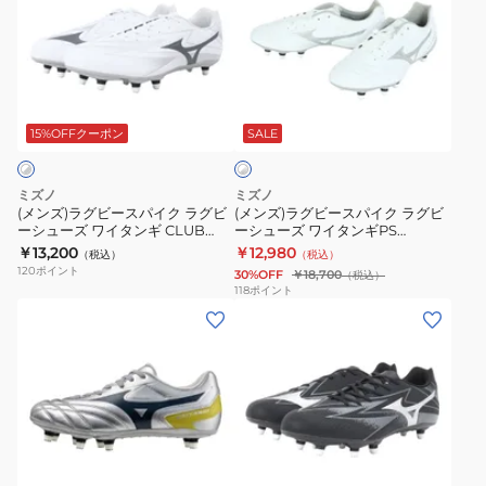
ズ)
ズ)
ラ
ラ
グ
グ
ビ
ビ
ホ
ー
ー
ワ
ス
ス
15%OFFクーポン
SALE
イ
ト
パ
パ
×
イ
イ
シ
ミズノ
ミズノ
ク
ク
ル
(メンズ)ラグビースパイク ラグビ
(メンズ)ラグビースパイク ラグビ
バ
ーシューズ ワイタンギ CLUB
ーシューズ ワイタンギPS
ラ
ラ
ー
R1GA261004
R1GA230003
￥13,200
￥12,980
（税込）
（税込）
グ
グ
120
ポイント
30%OFF
￥18,700
（税込）
ビ
ビ
118
ポイント
(メ
(メ
ー
ー
ン
ン
シ
シ
ズ)
ズ)
ュ
ュ
ラ
ラ
ー
ー
グ
グ
ズ
ズ
ビ
ビ
ワ
ワ
ブ
ー
ー
イ
イ
ラ