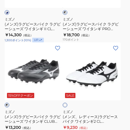
ス
ス
タ
タ
ッ
ク
パ
パ
ン
ン
×
イ
イ
ギ
ギ
シ
ミズノ
ミズノ
ク
ク
ル
CLUB
PS
(メンズ)ラグビースパイク ラグビ
(メンズ)ラグビースパイク ラグビ
バ
ーシューズ ワイタンギ II CL
ーシューズ ワイタンギ PRO
ラ
ラ
R1GA261004
R1GA230003
ー
R1GA250104
R1GA260001
￥14,300
￥18,700
（税込）
（税込）
グ
グ
170
ポイント
UP
1,300
ポイント
(
10
%)
ビ
ビ
(メ
(メ
ー
ー
ン
ン
シ
シ
ズ)
ズ、
ュ
ュ
ラ
レ
ー
ー
グ
デ
ズ
ズ
ビ
ィ
ワ
ワ
ホ
ー
ー
ワ
イ
イ
ス
ス)
15%OFFクーポン
SALE
イ
タ
タ
ト
パ
ラ
ン
ン
イ
グ
ミズノ
ミズノ
ギ
ギ
ク
ビ
(メンズ)ラグビースパイク ラグビ
(メンズ、レディース)ラグビース
II
PRO
ーシューズ ワイタンギ CLUB
パイク ワイタンギ2 CL
ラ
ー
R1GA261001
R1GA200109 ラグビーシューズ
CL
￥13,200
R1GA260001
￥9,230
（税込）
（税込）
グ
ス