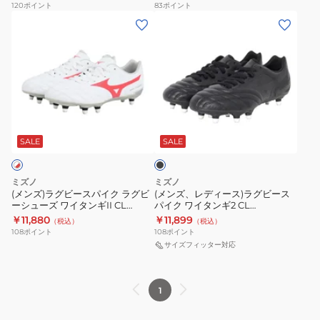
120
ポイント
83
ポイント
R1GA250104
ビ
パ
(メ
(メ
ー
イ
ン
ン
シ
ク
ズ)
ズ、
ュ
ワ
ラ
レ
ー
イ
グ
デ
ズ
タ
ビ
ィ
ブ
ワ
ン
ー
ー
ラ
イ
ギ
ス
ス)
ッ
SALE
SALE
タ
2
ク
パ
ラ
ン
CL
イ
グ
ミズノ
ミズノ
ギ
R1GA200109
ク
ビ
(メンズ)ラグビースパイク ラグビ
(メンズ、レディース)ラグビース
CLUB
ラ
ーシューズ ワイタンギII CL
パイク ワイタンギ2 CL
ラ
ー
R1GA240160
R1GA200100 ラグビーシューズ
￥11,880
￥11,899
R1GA261001
グ
（税込）
（税込）
グ
ス
108
ポイント
108
ポイント
ビ
ビ
パ
サイズフィッター対応
ー
ー
イ
シ
シ
ク
ュ
1
ュ
ワ
ー
ー
イ