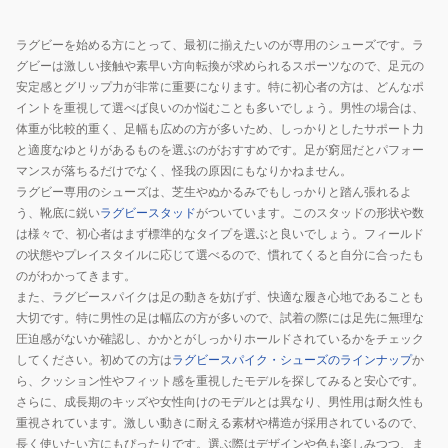
ズ
ズ
タ
ワ
ン
ラグビーを始める方にとって、最初に揃えたいのが専用のシューズです。ラ
イ
ギ
グビーは激しい接触や素早い方向転換が求められるスポーツなので、足元の
タ
2
安定感とグリップ力が非常に重要になります。特に初心者の方は、どんなポ
ン
CL
イントを重視して選べば良いのか悩むことも多いでしょう。男性の場合は、
体重が比較的重く、足幅も広めの方が多いため、しっかりとしたサポート力
ギ
R1GA200100
と適度なゆとりがあるものを選ぶのがおすすめです。足が窮屈だとパフォー
II
ラ
マンスが落ちるだけでなく、怪我の原因にもなりかねません。
CL
グ
ラグビー専用のシューズは、芝生やぬかるみでもしっかりと踏ん張れるよ
R1GA240160
ビ
う、靴底に鋭い
ラグビースタッド
がついています。このスタッドの形状や数
ー
は様々で、初心者はまず標準的なタイプを選ぶと良いでしょう。フィールド
シ
の状態やプレイスタイルに応じて選べるので、慣れてくると自分に合ったも
ュ
のがわかってきます。
また、ラグビースパイクは足の動きを妨げず、快適な履き心地であることも
ー
大切です。特に男性の足は幅広の方が多いので、試着の際には足先に無理な
ズ
圧迫感がないか確認し、かかとがしっかりホールドされているかをチェック
してください。初めての方は
ラグビースパイク・シューズのラインナップ
か
ら、クッション性やフィット感を重視したモデルを探してみると安心です。
さらに、成長期のキッズや女性向けのモデルとは異なり、男性用は耐久性も
重視されています。激しい動きに耐える素材や構造が採用されているので、
長く使いたい方にもぴったりです。選ぶ際はデザインや色も楽しみつつ、ま