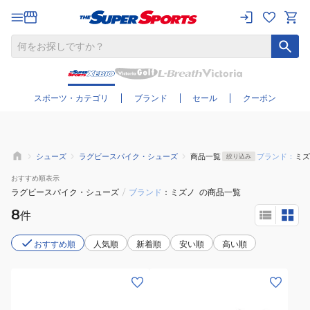
さらに絞り込む
スポーツ・カテゴリ
ブランド
セール
クーポン
シューズ
ラグビースパイク・シューズ
商品一覧
ブランド：
ミズ
絞り込み
おすすめ
順表示
ラグビースパイク・シューズ
/
ブランド
ミズノ
の商品一覧
8
件
おすすめ順
人気順
新着順
安い順
高い順
(メ
(メ
ン
ン