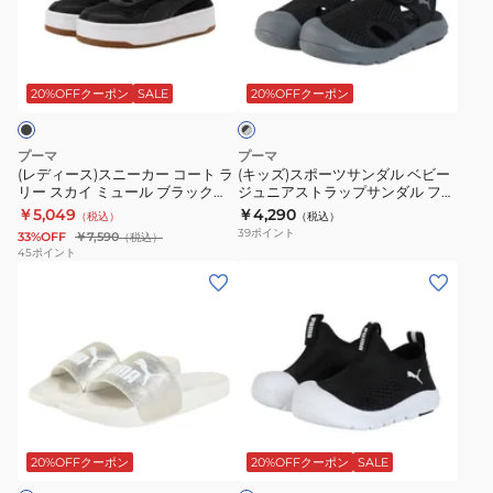
ー
ー
ス)
ポ
ト
キ
ツ
ツ
ス
ー
ラ
ャ
ブ
サ
サ
ニ
ツ
イ
ッ
ラ
ン
ン
ー
サ
ド
ト
20%OFFクーポン
SALE
20%OFFクーポン
ッ
ダ
ダ
ク
カ
ン
ゼ
2.0
×
ル
ル
ー
ダ
ロ
PS
グ
プーマ
プーマ
カ
カ
コ
ル
レ
G
ホ
(レディース)スニーカー コート ラ
(キッズ)スポーツサンダル ベビー
ー
ジ
ジ
リー スカイ ミュール ブラック
ジュニアストラップサンダル ファ
ー
ベ
ス
ワ
40245004
ン レーサー メッシュ ブラック グ
￥5,049
￥4,290
ュ
ュ
（税込）
（税込）
ト
ビ
ラ
イ
レー 40157601 シャワサン かわい
39
ポイント
33%OFF
￥7,590
（税込）
ア
ア
い
ラ
ー
イ
ト
45
ポイント
ル
ル
(メ
(キ
リ
ジ
ド
39088506
シ
シ
ン
ッ
ー
ュ
サ
ス
ュ
ュ
ズ、
ズ)
ス
ニ
ン
ポ
ー
ー
レ
ジ
カ
ア
ダ
ー
ズ
ズ
デ
ュ
イ
ス
ル
ツ
ィ
ニ
ミ
ト
ブ
サ
ブ
ー
ア
ュ
ラ
ラ
ン
ラ
ス)
ス
ー
ッ
ッ
ダ
ッ
20%OFFクーポン
20%OFFクーポン
SALE
ク
シ
ト
ル
プ
ク
ル