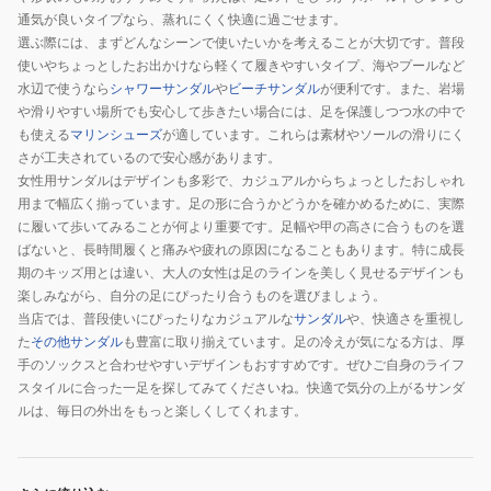
通気が良いタイプなら、蒸れにくく快適に過ごせます。
ッ
選ぶ際には、まずどんなシーンで使いたいかを考えることが大切です。普段
タ
使いやちょっとしたお出かけなら軽くて履きやすいタイプ、海やプールなど
ー
水辺で使うなら
シャワーサンダル
や
ビーチサンダル
が便利です。また、岩場
ラ
や滑りやすい場所でも安心して歩きたい場合には、足を保護しつつ水の中で
イ
も使える
マリンシューズ
が適しています。これらは素材やソールの滑りにく
ト
さが工夫されているので安心感があります。
グ
女性用サンダルはデザインも多彩で、カジュアルからちょっとしたおしゃれ
用まで幅広く揃っています。足の形に合うかどうかを確かめるために、実際
レ
に履いて歩いてみることが何より重要です。足幅や甲の高さに合うものを選
ー
ばないと、長時間履くと痛みや疲れの原因になることもあります。特に成長
40627602
期のキッズ用とは違い、大人の女性は足のラインを美しく見せるデザインも
楽しみながら、自分の足にぴったり合うものを選びましょう。
当店では、普段使いにぴったりなカジュアルな
サンダル
や、快適さを重視し
た
その他サンダル
も豊富に取り揃えています。足の冷えが気になる方は、厚
手のソックスと合わせやすいデザインもおすすめです。ぜひご自身のライフ
スタイルに合った一足を探してみてくださいね。快適で気分の上がるサンダ
ルは、毎日の外出をもっと楽しくしてくれます。