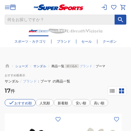
さらに絞り込む
スポーツ・カテゴリ
ブランド
セール
クーポン
シューズ
サンダル
商品一覧
ブランド：
プーマ
絞り込み
おすすめ
順表示
サンダル
/
ブランド
プーマ
の商品一覧
17
件
おすすめ順
人気順
新着順
安い順
高い順
(レ
(レ
デ
デ