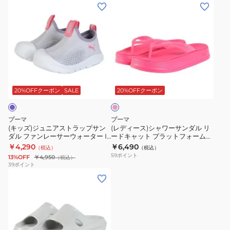
リ
フ
ク
ー
ク
(キ
(レ
ー
ラ
ゴ
IF
グ
ッ
デ
ド
ッ
ー
ブ
レ
ズ)
ィ
キ
タ
ル
ラ
ー
ジ
ー
ャ
ー
ド
ッ
40157601
ュ
ス)
ッ
ス
40484701
ク
シ
ニ
シ
ピ
ト
ラ
ス
40493901
ャ
ア
ャ
ン
プ
イ
ポ
ワ
ス
ワ
ク
20%OFFクーポン
SALE
20%OFFクーポン
ラ
ド
ー
サ
ト
ー
ッ
グ
ツ
ン
ラ
サ
プーマ
プーマ
ト
リ
サ
か
ッ
ン
(キッズ)ジュニアストラップサン
(レディース)シャワーサンダル リ
フ
ッ
ン
ダル ファンレーサーウォーター IF
わ
ードキャット プラットフォーム
プ
ダ
ラベンダー 40493904
フリップ ピンク 40484301
￥4,290
￥6,490
ォ
タ
ダ
（税込）
い
（税込）
サ
ル
59
ポイント
13%OFF
￥4,950
（税込）
ー
ー
ル
い
ン
リ
39
ポイント
ム
ブ
カ
(レ
ダ
ー
フ
ラ
ジ
デ
ル
ド
リ
ッ
ュ
ィ
フ
キ
ッ
ク
ア
ー
ァ
ャ
プ
40627603
ル
ス)
ン
ッ