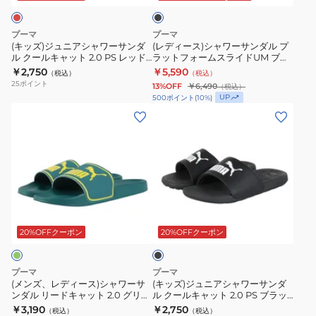
イ
イ
ク
ャ
ー
ブ
ブ
ワ
サ
プーマ
プーマ
ミ
ミ
ー
ン
(キッズ)ジュニアシャワーサンダ
(レディース)シャワーサンダル プ
ュ
ュ
ル クールキャット 2.0 PS レッド
ラットフォームスライドUM ブラ
サ
ダ
39088509 スポーツサンダル カジ
ック 40740701
￥2,750
￥5,590
ー
ー
（税込）
（税込）
ン
ル
ュアル シューズ
25
ポイント
13%OFF
￥6,490
（税込）
ル
ル
ダ
プ
UP
500
ポイント
(
10
%)
イ
イ
ル
ラ
(メ
(キ
ー
ー
ク
ッ
ン
ッ
ズ
ズ
ー
ト
ズ、
ズ)
イ
イ
ル
フ
レ
ジ
ン
ン
キ
ォ
デ
ュ
ブ
ベ
ャ
ー
ィ
ニ
ブ
ラ
ー
ッ
ム
ー
ア
ラ
ッ
ジ
ト
ス
ス)
シ
ッ
20%OFFクーポン
20%OFFクーポン
ク
ュ
ク
2.0
ラ
シ
ャ
31377001
31377002
PS
イ
ャ
ワ
プーマ
プーマ
レ
ド
ワ
ー
(メンズ、レディース)シャワーサ
(キッズ)ジュニアシャワーサンダ
ンダル リードキャット 2.0 グリー
ル クールキャット 2.0 PS ブラッ
ッ
UM
ー
サ
ン 38413946 スポーツサンダル カ
ク 39088501 スポーツサンダル カ
￥3,190
￥2,750
（税込）
（税込）
ド
ブ
サ
ン