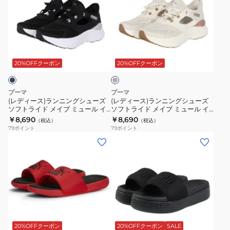
ィ
ィ
ー
ー
ス)
ス)
ラ
ラ
ベ
ン
ン
ー
ニ
ニ
ジ
20%OFFクーポン
20%OFFクーポン
ュ
ン
ン
グ
グ
プーマ
プーマ
シ
シ
(レディース)ランニングシューズ
(レディース)ランニングシューズ
ソフトライド メイブ ミュール イ
ソフトライド メイブ ミュール イ
ュ
ュ
ーズイン ブラック 31377001
ーズイン ベージュ 31377002
￥8,690
￥8,690
（税込）
（税込）
ー
ー
79
ポイント
79
ポイント
ズ
ズ
(キ
(レ
ソ
ソ
ッ
デ
フ
フ
ズ)
ィ
ト
ト
ジ
ー
ラ
ラ
ュ
ス)
イ
イ
ニ
シ
ブ
ド
ド
ア
ャ
ラ
メ
メ
シ
ワ
ッ
20%OFFクーポン
20%OFFクーポン
SALE