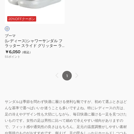
ブ
シ
シ
レ
ト
ラ
ュ
ャ
ー
プ
ッ
ー
ワ
サ
ラ
20%OFFクーポン
ク
ズ
ー
ー
ッ
40484302
サ
ウ
ト
プーマ
ン
ォ
フ
(レディース)シャワーサンダル フ
ラッター スライド グリッター ラ
ダ
ー
ォ
イトグレー 40627602
￥6,050
（税込）
ル
タ
ー
55
ポイント
フ
ー
ム
ラ
IF
フ
ッ
ラ
リ
1
タ
ベ
ッ
ー
ン
プ
ス
ダ
ピ
サンダルは季節を問わず快適に履ける便利な靴ですが、初めて選ぶときはど
ラ
ー
ン
んな基準で選べばいいか迷うことも多いですよね。特にレディースの方は、
イ
40493904
ク
足の冷えやデザイン性も大切にしながら、毎日快適に履ける一足を見つけた
ド
40484301
いものです。女性の足は男性に比べて細めで冷えやすい傾向がありますの
グ
で、フィット感や通気性の良さはもちろん、足元の温度調整がしやすい素材
リ
や形状のものがおすすめです。例えば、足の甲をしっかりホールドしつつも