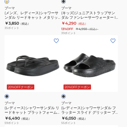
ャ
ラ
ブ
サ
40034301
カ
プーマ
プーマ
ワ
ッ
ラ
ン
シ
ジ
(メンズ、レディース)シャワーサ
(キッズ)ジュニアストラップサン
ンダル リードキャット メタリッ
ダル ファンレーサーウォーター IF
ー
プ
ッ
ダ
ャ
ュ
ク ゴールド 40484701 スポーツ
ブラック 40493901
￥3,850
￥4,290
（税込）
（税込）
サ
サ
ク
ル
ワ
ア
サンダル カジュアル シューズ
35
ポイント
13%OFF
￥4,950
（税込）
ン
ン
40245004
フ
ー
ル
39
ポイント
(レ
(レ
ダ
ダ
ァ
サ
シ
デ
デ
ル
ル
ン
ン
ュ
ィ
ィ
リ
フ
レ
ダ
ー
ー
ー
ー
ァ
ー
ル
ズ
ス)
ス)
ド
ン
サ
ア
シ
シ
キ
レ
ー
ウ
ブ
ャ
ャ
ャ
ー
メ
ト
ラ
ワ
ワ
ッ
サ
ッ
ド
ッ
20%OFFクーポン
20%OFFクーポン
ク
ー
ー
ト
ー
シ
ア
サ
サ
メ
ウ
ュ
レ
プーマ
プーマ
ン
ン
タ
ォ
ブ
ジ
(レディース)シャワーサンダル リ
(レディース)シャワーサンダル フ
ードキャット プラットフォーム
ラッター スライド グリッター ブ
ダ
ダ
リ
ー
ラ
ャ
フリップ ブラック 40484302
ラック 40627603
￥6,490
￥6,050
（税込）
（税込）
ル
ル
ッ
タ
ッ
ー
59
ポイント
55
ポイント