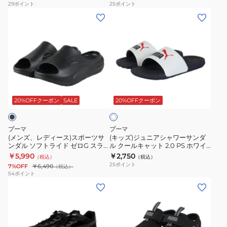
ジュアル シューズ
ジュアル シューズ
29
ポイント
25
ポイント
39088509
ラ
ン
ダ
(メ
(キ
ス
ッ
ダ
ル
ン
ッ
ポ
ク
ル
ク
ズ、
ズ)
ー
40740701
リ
ー
レ
ジ
ツ
ー
ル
デ
ュ
サ
ド
キ
ィ
ニ
ン
ホ
キ
ャ
ー
ア
ワ
ダ
ャ
ッ
ス)
シ
20%OFFクーポン
SALE
20%OFFクーポン
イ
ル
ッ
ト
ト
ス
ャ
カ
ト
2.0
ポ
ワ
プーマ
プーマ
ジ
2.0
PS
ー
ー
(メンズ、レディース)スポーツサ
(キッズ)ジュニアシャワーサンダ
ュ
グ
ブ
ンダル ソフトライド ゼロG スラ
ル クールキャット 2.0 PS ホワイ
ツ
サ
イド サンダル ブラック
ト 39088506 スポーツサンダル
￥5,990
￥2,750
ア
リ
ラ
（税込）
（税込）
サ
ン
40034301 シャワーサンダル アウ
カジュアル シューズ
25
ポイント
7%OFF
￥6,490
（税込）
ル
ー
ッ
トドア レジャー
ン
ダ
54
ポイント
シ
ン
ク
(レ
(キ
ダ
ル
ュ
38413946
39088501
デ
ッ
ル
ク
ー
ス
ス
ィ
ズ)
ソ
ー
ズ
ポ
ポ
ー
ス
フ
ル