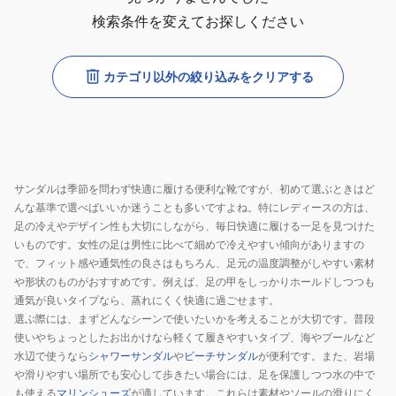
検索条件を変えてお探しください
カテゴリ以外の絞り込みをクリアする
サンダルは季節を問わず快適に履ける便利な靴ですが、初めて選ぶときはど
んな基準で選べばいいか迷うことも多いですよね。特にレディースの方は、
足の冷えやデザイン性も大切にしながら、毎日快適に履ける一足を見つけた
いものです。女性の足は男性に比べて細めで冷えやすい傾向がありますの
で、フィット感や通気性の良さはもちろん、足元の温度調整がしやすい素材
や形状のものがおすすめです。例えば、足の甲をしっかりホールドしつつも
通気が良いタイプなら、蒸れにくく快適に過ごせます。
選ぶ際には、まずどんなシーンで使いたいかを考えることが大切です。普段
使いやちょっとしたお出かけなら軽くて履きやすいタイプ、海やプールなど
水辺で使うなら
シャワーサンダル
や
ビーチサンダル
が便利です。また、岩場
や滑りやすい場所でも安心して歩きたい場合には、足を保護しつつ水の中で
も使える
マリンシューズ
が適しています。これらは素材やソールの滑りにく