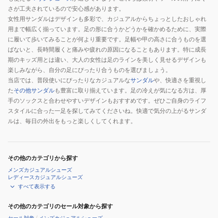
さが工夫されているので安心感があります。
女性用サンダルはデザインも多彩で、カジュアルからちょっとしたおしゃれ
用まで幅広く揃っています。足の形に合うかどうかを確かめるために、実際
に履いて歩いてみることが何より重要です。足幅や甲の高さに合うものを選
ばないと、長時間履くと痛みや疲れの原因になることもあります。特に成長
期のキッズ用とは違い、大人の女性は足のラインを美しく見せるデザインも
楽しみながら、自分の足にぴったり合うものを選びましょう。
当店では、普段使いにぴったりなカジュアルな
サンダル
や、快適さを重視し
た
その他サンダル
も豊富に取り揃えています。足の冷えが気になる方は、厚
手のソックスと合わせやすいデザインもおすすめです。ぜひご自身のライフ
スタイルに合った一足を探してみてくださいね。快適で気分の上がるサンダ
ルは、毎日の外出をもっと楽しくしてくれます。
その他のカテゴリから探す
メンズカジュアルシューズ
レディースカジュアルシューズ
すべて表示する
その他のカテゴリのセール対象から探す