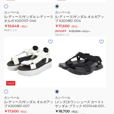
ク
ル
ル
レ
オ
カンペール
カンペール
デ
ル
(レディース)サンダル レディース
(レディース)サンダル オルガアッ
オルガ K200157-046
プ K200851-004
ィ
ガ
￥10,648
￥17,600
（税込）
（税込）
ー
ア
96
ポイント
20%OFF
￥22,000
（税込）
ス
ッ
160
ポイント
(レ
(メ
オ
プ
デ
ン
ル
K200851-
ィ
ズ)
ガ
004
ー
タ
K200157-
ス)
ウ
046
サ
ン
ブ
ン
シ
ラ
ダ
ュ
ッ
SALE
ク
ル
ー
オ
ズ
カンペール
カンペール
ル
カ
(レディース)サンダル オルガアッ
(メンズ)タウンシューズ カースト
プ K200851-007
サンダル ブラック K101048-001
ガ
ー
カジュアル シューズ サンダル
￥17,600
￥18,700
（税込）
（税込）
ア
ス