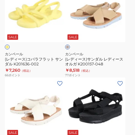
ィ
ィ
ー
ー
ス)
ス)
コ
サ
ベ
バ
ン
ー
ラ
ダ
ジ
SALE
SALE
ュ
フ
ル
ラ
レ
カンペール
カンペール
ッ
デ
(レディース)コバラフラット サン
(レディース)サンダル レディース
ダル K201636-002
オルガ K200157-048
ト
ィ
￥7,260
￥8,518
（税込）
（税込）
サ
ー
66
ポイント
77
ポイント
ン
ス
(レ
(レ
ダ
オ
デ
デ
ル
ル
ィ
ィ
K201636-
ガ
ー
ー
002
K200157-
ス)
ス)
048
サ
サ
ブ
ン
ン
ラ
ダ
ダ
ッ
SALE
SALE