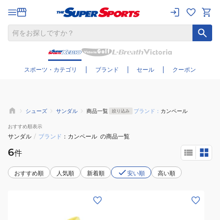
さらに絞り込む
スポーツ・カテゴリ
ブランド
セール
クーポン
シューズ
サンダル
商品一覧
ブランド：
カンペール
絞り込み
おすすめ
順表示
サンダル
/
ブランド
カンペール
の商品一覧
6
件
おすすめ順
人気順
新着順
安い順
高い順
(レ
(レ
デ
デ