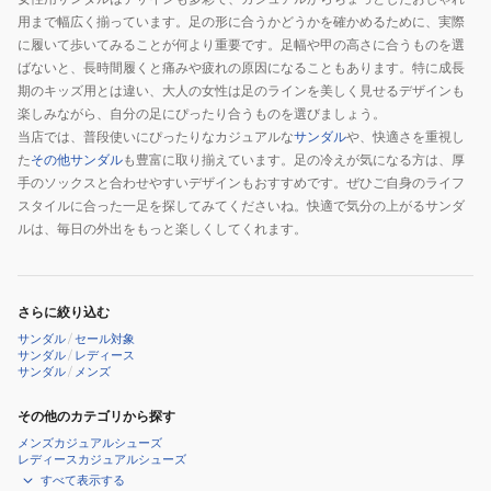
ー
用まで幅広く揃っています。足の形に合うかどうかを確かめるために、実際
ズ
に履いて歩いてみることが何より重要です。足幅や甲の高さに合うものを選
サ
ばないと、長時間履くと痛みや疲れの原因になることもあります。特に成長
ン
期のキッズ用とは違い、大人の女性は足のラインを美しく見せるデザインも
ダ
楽しみながら、自分の足にぴったり合うものを選びましょう。
ル
当店では、普段使いにぴったりなカジュアルな
サンダル
や、快適さを重視し
た
その他サンダル
も豊富に取り揃えています。足の冷えが気になる方は、厚
手のソックスと合わせやすいデザインもおすすめです。ぜひご自身のライフ
スタイルに合った一足を探してみてくださいね。快適で気分の上がるサンダ
ルは、毎日の外出をもっと楽しくしてくれます。
さらに絞り込む
サンダル
/
セール対象
サンダル
/
レディース
サンダル
/
メンズ
その他のカテゴリから探す
メンズカジュアルシューズ
レディースカジュアルシューズ
すべて表示する