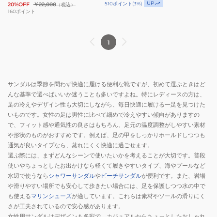
UP
510
ポイント
(
3
%)
20%OFF
￥22,000
（税込）
ッ
ト
160
ポイント
プ
サ
K200851-
ン
1
007
ダ
ル
ブ
ラ
サンダルは季節を問わず快適に履ける便利な靴ですが、初めて選ぶときはど
ッ
んな基準で選べばいいか迷うことも多いですよね。特にレディースの方は、
ク
足の冷えやデザイン性も大切にしながら、毎日快適に履ける一足を見つけた
K101048-
いものです。女性の足は男性に比べて細めで冷えやすい傾向がありますの
で、フィット感や通気性の良さはもちろん、足元の温度調整がしやすい素材
001
や形状のものがおすすめです。例えば、足の甲をしっかりホールドしつつも
カ
通気が良いタイプなら、蒸れにくく快適に過ごせます。
ジ
選ぶ際には、まずどんなシーンで使いたいかを考えることが大切です。普段
ュ
使いやちょっとしたお出かけなら軽くて履きやすいタイプ、海やプールなど
ア
水辺で使うなら
シャワーサンダル
や
ビーチサンダル
が便利です。また、岩場
ル
や滑りやすい場所でも安心して歩きたい場合には、足を保護しつつ水の中で
シ
も使える
マリンシューズ
が適しています。これらは素材やソールの滑りにく
さが工夫されているので安心感があります。
ュ
女性用サンダルはデザインも多彩で、カジュアルからちょっとしたおしゃれ