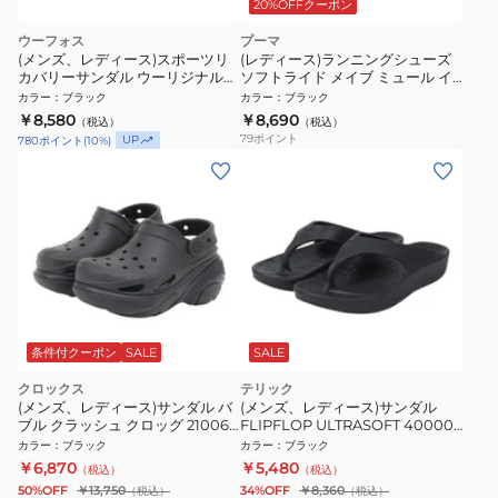
20%OFFクーポン
ウーフォス
プーマ
(メンズ、レディース)スポーツリ
(レディース)ランニングシューズ
カバリーサンダル ウーリジナル
ソフトライド メイブ ミュール イ
502001020 Black リカバリーサ
ーズイン ブラック 31377001
カラー
：
ブラック
カラー
：
ブラック
ンダル ビーチサンダル
￥8,580
￥8,690
（税込）
（税込）
79
ポイント
UP
780
ポイント
(
10
%)
条件付クーポン
SALE
SALE
クロックス
テリック
(メンズ、レディース)サンダル バ
(メンズ、レディース)サンダル
ブル クラッシュ クロッグ 210061-
FLIPFLOP ULTRASOFT 400001
0WC
Black
カラー
：
ブラック
カラー
：
ブラック
￥6,870
￥5,480
（税込）
（税込）
50%OFF
￥13,750
34%OFF
￥8,360
（税込）
（税込）