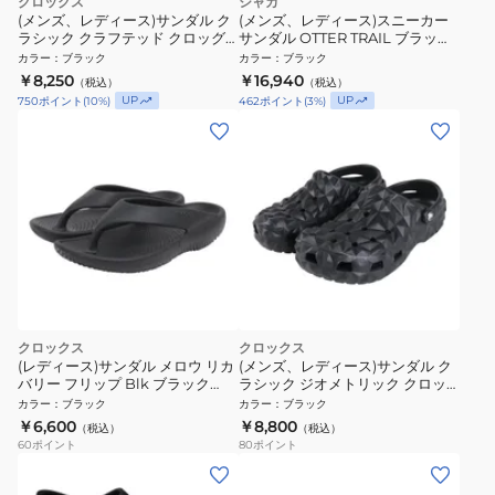
クロックス
シャカ
(メンズ、レディース)サンダル ク
(メンズ、レディース)スニーカー
ラシック クラフテッド クロッグ
サンダル OTTER TRAIL ブラック
ブラック BlS 211354-0LD スポー
AT SK-217 BLACK
カラー
：
ブラック
カラー
：
ブラック
ツサンダル カジュアル
￥8,250
￥16,940
（税込）
（税込）
UP
UP
750
ポイント
(
10
%)
462
ポイント
(
3
%)
クロックス
クロックス
(レディース)サンダル メロウ リカ
(メンズ、レディース)サンダル ク
バリー フリップ Blk ブラック
ラシック ジオメトリック クロッ
211100-001 スポーツサンダル
グ 09563-001-2024
カラー
：
ブラック
カラー
：
ブラック
￥6,600
￥8,800
（税込）
（税込）
60
ポイント
80
ポイント