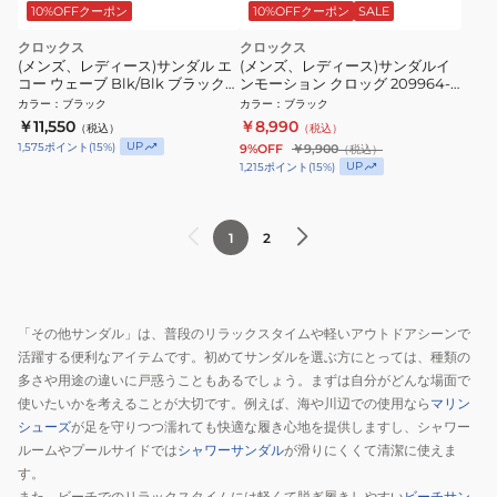
10%OFFクーポン
10%OFFクーポン
SALE
クロックス
クロックス
(メンズ、レディース)サンダル エ
(メンズ、レディース)サンダルイ
コー ウェーブ Blk/Blk ブラック
ンモーション クロッグ 209964-
210521-060 スポーツサンダル
001
カラー
：
ブラック
カラー
：
ブラック
￥11,550
￥8,990
（税込）
（税込）
UP
1,575
ポイント
(
15
%)
9%OFF
￥9,900
（税込）
UP
1,215
ポイント
(
15
%)
1
2
「その他サンダル」は、普段のリラックスタイムや軽いアウトドアシーンで
活躍する便利なアイテムです。初めてサンダルを選ぶ方にとっては、種類の
多さや用途の違いに戸惑うこともあるでしょう。まずは自分がどんな場面で
使いたいかを考えることが大切です。例えば、海や川辺での使用なら
マリン
シューズ
が足を守りつつ濡れても快適な履き心地を提供しますし、シャワー
ルームやプールサイドでは
シャワーサンダル
が滑りにくくて清潔に使えま
す。
また、ビーチでのリラックスタイムには軽くて脱ぎ履きしやすい
ビーチサン