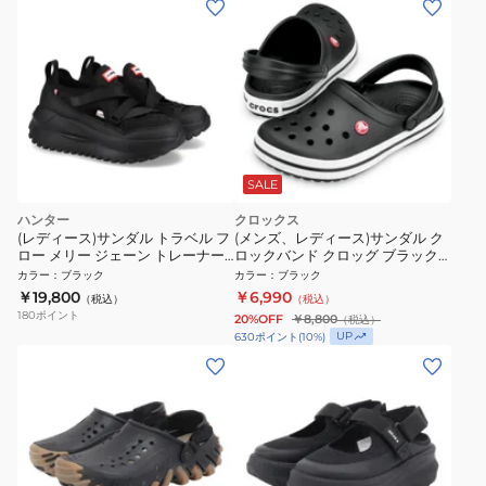
SALE
ハンター
クロックス
(レディース)サンダル トラベル フ
(メンズ、レディース)サンダル ク
ロー メリー ジェーン トレーナー
ロックバンド クロッグ ブラック
ブラック WFF3123MSH-BLK
11016-001
カラー
：
ブラック
カラー
：
ブラック
￥19,800
￥6,990
（税込）
（税込）
180
ポイント
20%OFF
￥8,800
（税込）
UP
630
ポイント
(
10
%)