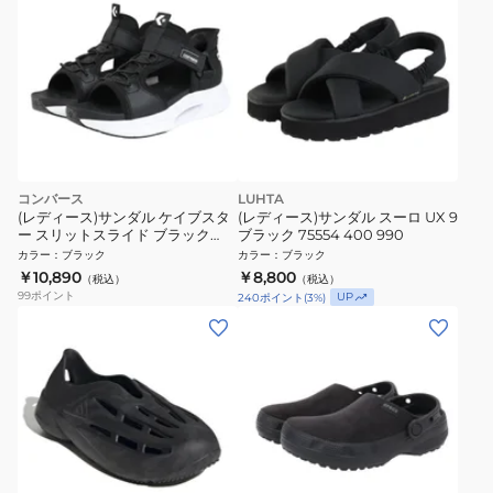
コンバース
LUHTA
(レディース)サンダル ケイブスタ
(レディース)サンダル スーロ UX 9
ー スリットスライド ブラック
ブラック 75554 400 990
33600250
カラー
：
ブラック
カラー
：
ブラック
￥10,890
￥8,800
（税込）
（税込）
99
ポイント
UP
240
ポイント
(
3
%)