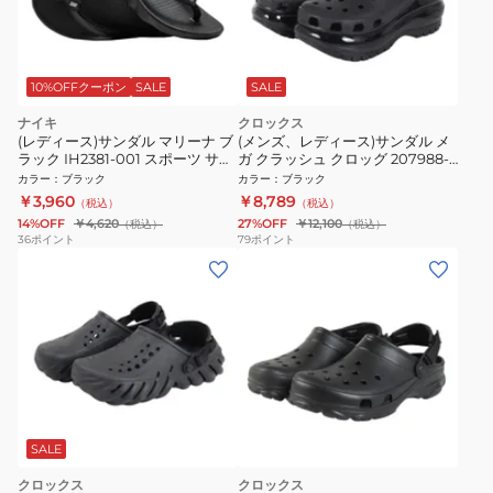
10%OFFクーポン
SALE
SALE
ナイキ
クロックス
(レディース)サンダル マリーナ ブ
(メンズ、レディース)サンダル メ
ラック IH2381-001 スポーツ サン
ガ クラッシュ クロッグ 207988-
ダル カジュアル シューズ
001-2023T
カラー
：
ブラック
カラー
：
ブラック
￥3,960
￥8,789
（税込）
（税込）
14%OFF
￥4,620
27%OFF
￥12,100
（税込）
（税込）
36
ポイント
79
ポイント
SALE
クロックス
クロックス