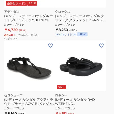
条件付クーポン
SALE
アディダス
クロックス
(メンズ、レディース)サンダル ラ
(メンズ、レディース)サンダル ク
イトブレイズ モック JH7039
ラシック クラフテッド ベルベッ
ト クロッグ ブラック 211931-001
カラー
：
ブラック
カラー
：
ブラック
カジュアルシューズ
￥4,720
￥8,250
（税込）
（税込）
UP
750
ポイント
(
10
%)
28%OFF
￥6,600
（税込）
42
ポイント
SALE
ゼロシューズ
ロキシー
(レディース)サンダル アクアクラ
(レディース)サンダル RAD
ウド ブラック ACW-BLK カジュ
WEEKEND
アルサンダル シューズ アウトド
25SPRSD251210BLK
カラー
：
ブラック
カラー
：
ブラック
ア レジャー
￥8,140
￥4,191
（税込）
（税込）