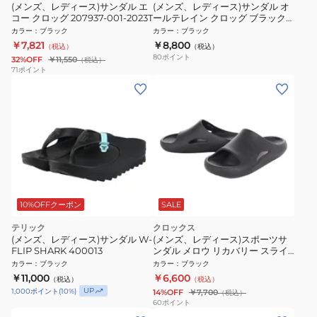
(メンズ、レディース)サンダル エ
(メンズ、レディース)サンダル オ
コー クロッグ 207937-001-2023T
ールテレイン クロッグ ブラック
206340-060
カラー
：
ブラック
カラー
：
ブラック
￥7,821
￥8,800
（税込）
（税込）
80
ポイント
32%OFF
￥11,550
（税込）
71
ポイント
10%OFFクーポン
SALE
テリック
クロックス
(メンズ、レディース)サンダル W-
(メンズ、レディース)スポーツサ
FLIP SHARK 400013
ンダル メロウ リカバリー スライ
ド ブラック 208392-001-2023 シ
カラー
：
ブラック
カラー
：
ブラック
ャワサン レジャー プール
￥11,000
￥6,600
（税込）
（税込）
UP
1,000
ポイント
(
10
%)
14%OFF
￥7,700
（税込）
60
ポイント