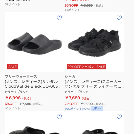
74
ポイント
30%OFF
￥6,050
（税込）
38
ポイント
SALE
10%OFFクーポン
SALE
フリーウォータース
シャカ
(メンズ、レディース)サンダル
(メンズ、レディース)スニーカー
Cloud9 Slide Black UO-003
サンダル フリー スライダー ウェ
BLK
ブ ブラック GEF SK-358 BLACK
カラー
：
ブラック
カラー
：
ブラック
スポーツ サンダル カジュアルシ
￥6,998
￥7,689
（税込）
（税込）
ューズ
6%OFF
￥7,480
22%OFF
￥9,900
（税込）
（税込）
63
ポイント
UP
690
ポイント
(
10
%)