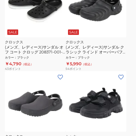
SALE
SALE
クロックス
クロックス
(メンズ、レディース)サンダル オ
(メンズ、レディース)サンダル ク
フ コート クロッグ 208371-001-
ラシック ラインド オーバーパフ
2023
クロッグ 210059-001
カラー
：
ブラック
カラー
：
ブラック
￥4,790
￥5,990
（税込）
（税込）
43
ポイント
54
ポイント