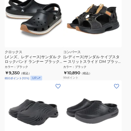
クロックス
コンバース
(メンズ、レディース)サンダル ク
(レディース)サンダル ケイブスタ
ロックバンド ランナー ブラック
ー スリットスライド DM ブラッ
212831-001
ク 33600391
カラー
：
ブラック
カラー
：
ブラック
￥9,350
￥10,890
（税込）
（税込）
99
ポイント
UP
850
ポイント
(
10
%)