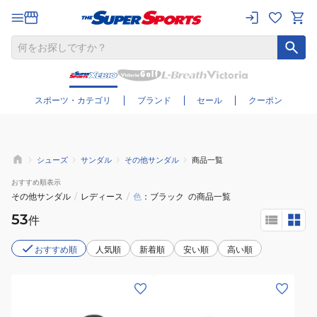
さらに絞り込む
スポーツ・カテゴリ
ブランド
セール
クーポン
シューズ
サンダル
その他サンダル
商品一覧
おすすめ
順表示
その他サンダル
/
レディース
/
色
ブラック
の商品一覧
53
件
おすすめ順
人気順
新着順
安い順
高い順