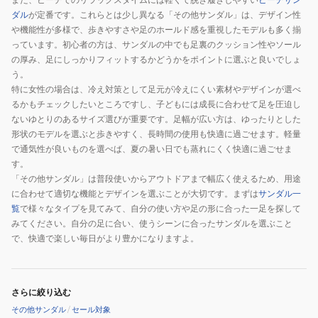
ダル
が定番です。これらとは少し異なる「その他サンダル」は、デザイン性
や機能性が多様で、歩きやすさや足のホールド感を重視したモデルも多く揃
っています。初心者の方は、サンダルの中でも足裏のクッション性やソール
の厚み、足にしっかりフィットするかどうかをポイントに選ぶと良いでしょ
う。
特に女性の場合は、冷え対策として足元が冷えにくい素材やデザインが選べ
るかもチェックしたいところですし、子どもには成長に合わせて足を圧迫し
ないゆとりのあるサイズ選びが重要です。足幅が広い方は、ゆったりとした
形状のモデルを選ぶと歩きやすく、長時間の使用も快適に過ごせます。軽量
で通気性が良いものを選べば、夏の暑い日でも蒸れにくく快適に過ごせま
す。
「その他サンダル」は普段使いからアウトドアまで幅広く使えるため、用途
に合わせて適切な機能とデザインを選ぶことが大切です。まずは
サンダル一
覧
で様々なタイプを見てみて、自分の使い方や足の形に合った一足を探して
みてください。自分の足に合い、使うシーンに合ったサンダルを選ぶこと
で、快適で楽しい毎日がより豊かになりますよ。
さらに絞り込む
その他サンダル
/
セール対象