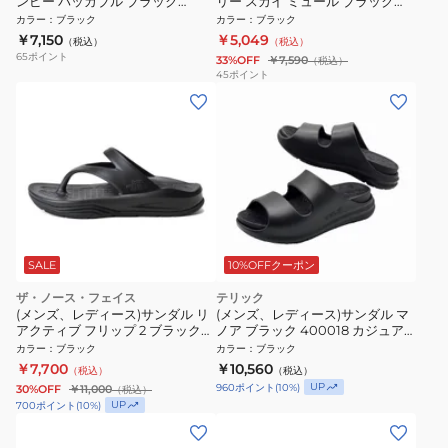
ンピー パッカブル ブラック
リー スカイ ミュール ブラック
RF0481 リカバリーサンダル
40245004
カラー
：
ブラック
カラー
：
ブラック
￥7,150
￥5,049
（税込）
（税込）
65
ポイント
33%OFF
￥7,590
（税込）
45
ポイント
SALE
10%OFFクーポン
ザ・ノース・フェイス
テリック
(メンズ、レディース)サンダル リ
(メンズ、レディース)サンダル マ
アクティブ フリップ 2 ブラック
ノア ブラック 400018 カジュア
NF52651 KK
ル シューズ スポーツサンダル シ
カラー
：
ブラック
カラー
：
ブラック
ャワーサンダル
￥7,700
￥10,560
（税込）
（税込）
UP
960
ポイント
(
10
%)
30%OFF
￥11,000
（税込）
UP
700
ポイント
(
10
%)