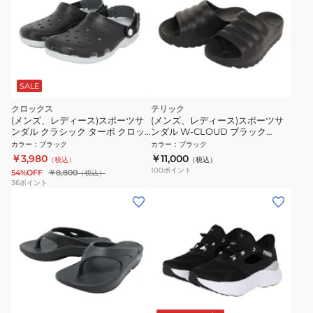
SALE
クロックス
テリック
(メンズ、レディース)スポーツサ
(メンズ、レディース)スポーツサ
ンダル クラシック ターボ クロッ
ンダル W-CLOUD ブラック
グ ブラック 211287-001 シャワー
341343 軽量 厚底 クッション性 衝
カラー
：
ブラック
カラー
：
ブラック
サンダル
撃吸収 抗菌 スライド シャワサン
￥3,980
￥11,000
（税込）
（税込）
レジャー
100
ポイント
54%OFF
￥8,800
（税込）
36
ポイント