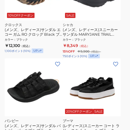
10%OFFクーポン
SALE
クロックス
シャカ
(メンズ、レディース)サンダル エ
(メンズ、レディース)スニーカー
コー ガム RO クロッグ Black ブ
サンダル MARYJANE TRAIL
ラック211675-001 スポーツサン
CHUNKY GES ブラック SK-
カラー
：
ブラック
カラー
：
ブラック
ダル
326V2 BLACK
￥12,100
￥8,349
（税込）
（税込）
UP
1,100
ポイント
(
10
%)
15%OFF
￥9,900
（税込）
UP
750
ポイント
(
10
%)
20%OFFクーポン
SALE
バンピー
プーマ
(メンズ、レディース)サンダル バ
(レディース)スニーカー コート ラ