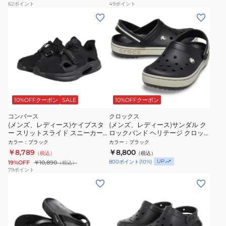
62
ポイント
49
ポイント
10%OFFクーポン
SALE
10%OFFクーポン
コンバース
クロックス
(メンズ、レディース)ケイブスタ
(メンズ、レディース)サンダル ク
ー スリットスライド スニーカー
ロックバンド ヘリテージ クロッ
サンダル ブラック 33600241
グ ブラック 213224-001
カラー
：
ブラック
カラー
：
ブラック
￥8,789
￥8,800
（税込）
（税込）
UP
800
ポイント
(
10
%)
19%OFF
￥10,890
（税込）
79
ポイント