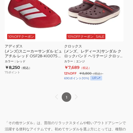
10%OFFクーポン
10%OFFクーポン
SALE
アディダス
クロックス
(メンズ)スニーカーサンダル ピュ
(メンズ、レディース)サンダル ク
アチル レッド OSF28-KI0075 サ
ロックバンド ヘリテージ クロッ
ンダル
グ エンジ 213224-7CU
カラー
：
レッド
カラー
：
エンジ
￥8,250
￥7,689
（税込）
（税込）
75
ポイント
12%OFF
￥8,800
（税込）
UP
690
ポイント
(
10
%)
1
「その他サンダル」は、普段のリラックスタイムや軽いアウトドアシーンで
活躍する便利なアイテムです。初めてサンダルを選ぶ方にとっては、種類の