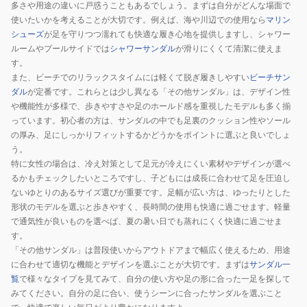
多さや用途の違いに戸惑うこともあるでしょう。まずは自分がどんな場面で
使いたいかを考えることが大切です。例えば、海や川辺での使用なら
マリン
シューズ
が足を守りつつ濡れても快適な履き心地を提供しますし、シャワー
ルームやプールサイドでは
シャワーサンダル
が滑りにくくて清潔に使えま
す。
また、ビーチでのリラックスタイムには軽くて脱ぎ履きしやすい
ビーチサン
ダル
が定番です。これらとは少し異なる「その他サンダル」は、デザイン性
や機能性が多様で、歩きやすさや足のホールド感を重視したモデルも多く揃
っています。初心者の方は、サンダルの中でも足裏のクッション性やソール
の厚み、足にしっかりフィットするかどうかをポイントに選ぶと良いでしょ
う。
特に女性の場合は、冷え対策として足元が冷えにくい素材やデザインが選べ
るかもチェックしたいところですし、子どもには成長に合わせて足を圧迫し
ないゆとりのあるサイズ選びが重要です。足幅が広い方は、ゆったりとした
形状のモデルを選ぶと歩きやすく、長時間の使用も快適に過ごせます。軽量
で通気性が良いものを選べば、夏の暑い日でも蒸れにくく快適に過ごせま
す。
「その他サンダル」は普段使いからアウトドアまで幅広く使えるため、用途
に合わせて適切な機能とデザインを選ぶことが大切です。まずは
サンダル一
覧
で様々なタイプを見てみて、自分の使い方や足の形に合った一足を探して
みてください。自分の足に合い、使うシーンに合ったサンダルを選ぶこと