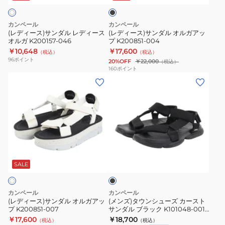
ク
ル
ル
レ
オ
カンペール
カンペール
デ
ル
(レディース)サンダル レディース
(レディース)サンダル オルガアッ
オルガ K200157-046
プ K200851-004
ィ
ガ
￥10,648
￥17,600
（税込）
（税込）
ー
ア
96
ポイント
20%OFF
￥22,000
（税込）
ス
ッ
160
ポイント
(レ
(メ
オ
プ
デ
ン
ル
K200851-
ィ
ズ)
ガ
004
ー
タ
K200157-
ス)
ウ
046
サ
ン
ブ
ン
シ
ラ
ダ
ュ
ッ
SALE
ク
ル
ー
オ
ズ
カンペール
カンペール
ル
カ
(レディース)サンダル オルガアッ
(メンズ)タウンシューズ カースト
プ K200851-007
サンダル ブラック K101048-001
ガ
ー
カジュアル シューズ サンダル
￥17,600
￥18,700
（税込）
（税込）
ア
ス