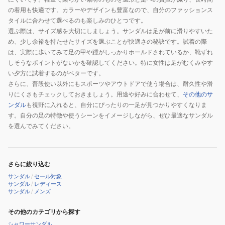
ー
の着用も快適です。カラーやデザインも豊富なので、自分のファッションス
ズ
タイルに合わせて選べるのも楽しみのひとつです。
サ
選ぶ際は、サイズ感を大切にしましょう。サンダルは足が前に滑りやすいた
ン
め、少し余裕を持たせたサイズを選ぶことが快適さの秘訣です。試着の際
ダ
は、実際に歩いてみて足の甲や踵がしっかりホールドされているか、靴ずれ
ル
しそうなポイントがないかを確認してください。特に女性は足がむくみやす
い夕方に試着するのがベターです。
さらに、普段使い以外にもスポーツやアウトドアで使う場合は、耐久性や滑
りにくさもチェックしておきましょう。用途や好みに合わせて、
その他のサ
ンダル
も視野に入れると、自分にぴったりの一足が見つかりやすくなりま
す。自分の足の特徴や使うシーンをイメージしながら、ぜひ最適なサンダル
を選んでみてください。
さらに絞り込む
サンダル
/
セール対象
サンダル
/
レディース
サンダル
/
メンズ
その他のカテゴリから探す
シャワーサンダル