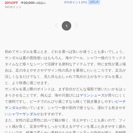
UP
510
ポイント
(
3
%)
20%OFF
￥22,000
（税込）
ッ
ト
160
ポイント
プ
サ
K200851-
ン
1
007
ダ
ル
ブ
ラ
初めてサンダルを選ぶとき、どれを選べば良いか迷うことも多いでしょう。
ッ
サンダルは夏の普段使いはもちろん、海やプール、シャワー後のリラックス
ク
タイムなど様々なシーンで活躍する便利なアイテムです。特に女性が選ぶ場
K101048-
合は、足の冷えやすさやデザイン性の高さを重視したいところです。足元が
涼しくなるだけでなく、見た目もおしゃれで気分が上がるサンダルを選ぶ
001
と、より快適に過ごせます。
カ
サンダルを選ぶ際のポイントは、まず自分がどんな場面で使いたいかをはっ
ジ
きりさせることです。例えば、海や川遊びには
マリンシューズ
が滑りにくく
ュ
て便利ですし、ビーチでのんびり過ごすなら軽くて脱ぎ履きしやすい
ビーチ
ア
サンダル
が向いています。シャワー後や室内で使うなら、濡れても乾きやす
ル
い
シャワーサンダル
がおすすめです。
シ
また、女性の足は男性に比べて幅が狭く、冷えやすいことも多いので、フィ
ット感が良く、足首や甲をしっかり支えるデザインを選ぶと歩きやすく疲れ
ュ
にくいです。軽量で柔らかい素材のものを選ぶと足への負担が減り、長時間