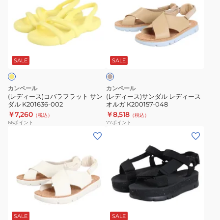
ィ
ィ
ー
ー
ス)
ス)
コ
サ
ベ
バ
ン
ー
ラ
ダ
ジ
SALE
SALE
ュ
フ
ル
ラ
レ
カンペール
カンペール
ッ
デ
(レディース)コバラフラット サン
(レディース)サンダル レディース
ダル K201636-002
オルガ K200157-048
ト
ィ
￥7,260
￥8,518
（税込）
（税込）
サ
ー
66
ポイント
77
ポイント
ン
ス
(レ
(レ
ダ
オ
デ
デ
ル
ル
ィ
ィ
K201636-
ガ
ー
ー
002
K200157-
ス)
ス)
048
サ
サ
ブ
ン
ン
ラ
ダ
ダ
ッ
SALE
SALE