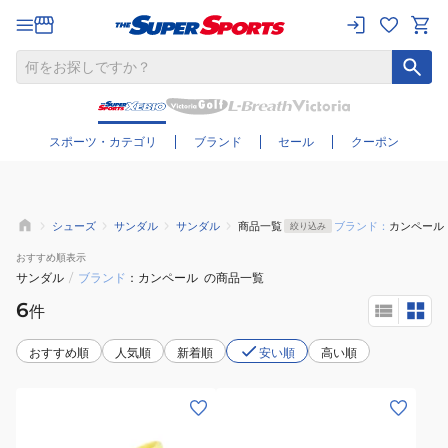
さらに絞り込む
スポーツ・カテゴリ
ブランド
セール
クーポン
シューズ
サンダル
サンダル
商品一覧
ブランド：
カンペール
絞り込み
おすすめ
順表示
サンダル
/
ブランド
カンペール
の商品一覧
6
件
おすすめ順
人気順
新着順
安い順
高い順
(レ
(レ
デ
デ