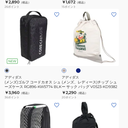
￥2,890
￥1,672
（税込）
（税込）
ン
ン
26
ポイント
15
ポイント
グ
グ
(メ
(メ
シ
シ
ン
ン
ュ
ュ
ズ)
ズ、
ー
ー
ゴ
レ
ズ
ズ
ル
デ
バ
サ
フ
ィ
ネ
ベ
ッ
ッ
コ
ー
イ
ー
グ
ク
ビ
ー
ス)
ジ
NEW
ー
TP573
CX119
ュ
ド
チ
カ
ッ
アディダス
アディダス
オ
プ
(メンズ)ゴルフ コードカオス シュ
(メンズ、レディース)チップ シュ
ーズケース RG896-KW5774 BLK
ー サック バッグ V0523-KD9382
ス
シ
￥3,960
￥2,290
（税込）
（税込）
シ
ュ
36
ポイント
20
ポイント
ュ
ー
(メ
(レ
ー
サ
ン
デ
ズ
ッ
ズ)adizero
ィ
ケ
ク
シ
ー