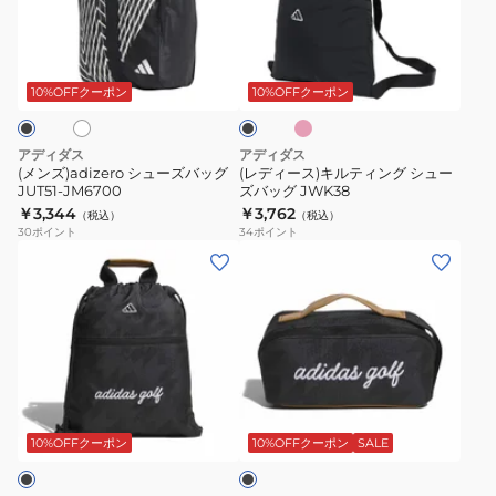
ー
バ
ュ
ス)
ス
ッ
ー
キ
ピ
ホ
ブ
RG896-
グ
ズ
ル
ン
ラ
KW5774
V0523-
ク
バ
テ
ッ
10%OFFクーポン
10%OFFクーポン
BLK
KD9382
ク
ッ
ィ
グ
ン
アディダス
アディダス
JUT51-
グ
(メンズ)adizero シューズバッグ
(レディース)キルティング シュー
JUT51-JM6700
ズバッグ JWK38
JM6700
シ
￥3,344
￥3,762
（税込）
（税込）
ュ
30
ポイント
34
ポイント
ー
(レ
(レ
ズ
デ
デ
バ
ィ
ィ
ッ
ー
ー
グ
ス)
ス)
JWK38
ゴ
ゴ
ブ
ル
ル
ラ
フ
フ
ッ
10%OFFクーポン
10%OFFクーポン
SALE
ク
チ
チ
マ
マ