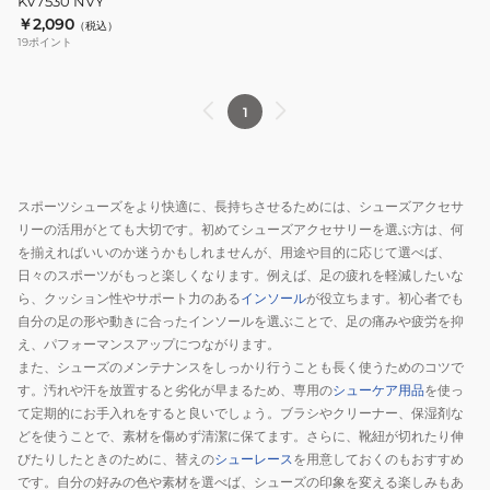
KV7530 NVY
KV7530
￥2,090
（税込）
NVY
19
ポイント
1
スポーツシューズをより快適に、長持ちさせるためには、シューズアクセサ
リーの活用がとても大切です。初めてシューズアクセサリーを選ぶ方は、何
を揃えればいいのか迷うかもしれませんが、用途や目的に応じて選べば、
日々のスポーツがもっと楽しくなります。例えば、足の疲れを軽減したいな
ら、クッション性やサポート力のある
インソール
が役立ちます。初心者でも
自分の足の形や動きに合ったインソールを選ぶことで、足の痛みや疲労を抑
え、パフォーマンスアップにつながります。
また、シューズのメンテナンスをしっかり行うことも長く使うためのコツで
す。汚れや汗を放置すると劣化が早まるため、専用の
シューケア用品
を使っ
て定期的にお手入れをすると良いでしょう。ブラシやクリーナー、保湿剤な
どを使うことで、素材を傷めず清潔に保てます。さらに、靴紐が切れたり伸
びたりしたときのために、替えの
シューレース
を用意しておくのもおすすめ
です。自分の好みの色や素材を選べば、シューズの印象を変える楽しみもあ