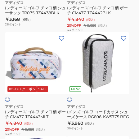
アディダス
アディダス
ヨ
ヨ
(レディース)ゴルフ チマヨ柄 シュ
(レディース)ゴルフ チマヨ柄 ポー
ーサック TR075-JZ4438BLK
チ CM477-JZ4442BLK
柄
柄
￥3,168
￥4,840
（税込）
（税込）
シ
ポ
28
ポイント
20%OFF
￥6,050
（税込）
ュ
ー
44
ポイント
(レ
(メ
ー
チ
デ
ン
サ
CM477-
ィ
ズ)
ッ
JZ4442BLK
ー
ゴ
ク
ス)
ル
TR075-
ゴ
フ
JZ4438BLK
パ
ル
コ
ー
フ
ー
10%OFFクーポン
SALE
NEW
ル
ホ
チ
ド
ワ
マ
カ
イ
アディダス
アディダス
ヨ
オ
ト
(レディース)ゴルフ チマヨ柄 ポー
(メンズ)ゴルフ コードカオス シュ
チ CM477-JZ4443MLT
ーズケース RG896-KW5775 BEG
柄
ス
￥4,840
￥3,960
（税込）
（税込）
ポ
シ
36
ポイント
20%OFF
￥6,050
（税込）
ー
ュ
44
ポイント