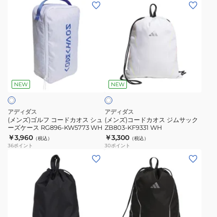
(メ
(メ
チ
ー
ン
ン
CM477-
ズ
ズ)
ズ)
JZ4443MLT
ケ
ゴ
コ
ー
ル
ー
ス
フ
ド
RG896-
ホ
コ
カ
KW5775
ワ
ー
オ
BEG
NEW
NEW
イ
ト
ド
ス
カ
ジ
アディダス
アディダス
オ
ム
(メンズ)ゴルフ コードカオス シュ
(メンズ)コードカオス ジムサック
ーズケース RG896-KW5773 WH
ZB803-KF9331 WH
ス
サ
￥3,960
￥3,300
（税込）
（税込）
シ
ッ
36
ポイント
30
ポイント
ュ
ク
(メ
(メ
ー
ZB803-
ン
ン
ズ
KF9331
ズ)
ズ)
ケ
WH
シ
コ
ー
ュ
ー
ス
ー
ド