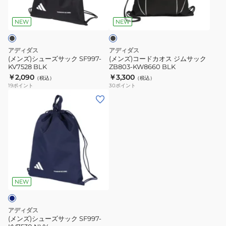
ブ
RG896-
ズ
カ
ラ
KW5773
サ
オ
ッ
NEW
NEW
WH
ク
ッ
ス
ク
ジ
アディダス
アディダス
SF997-
ム
(メンズ)シューズサック SF997-
(メンズ)コードカオス ジムサック
KV7528 BLK
ZB803-KW8660 BLK
KV7528
サ
￥2,090
￥3,300
（税込）
（税込）
BLK
ッ
19
ポイント
30
ポイント
ク
(メ
ZB803-
ン
KW8660
ズ)
BLK
シ
ュ
ー
ズ
サ
NEW
ッ
ク
アディダス
SF997-
(メンズ)シューズサック SF997-