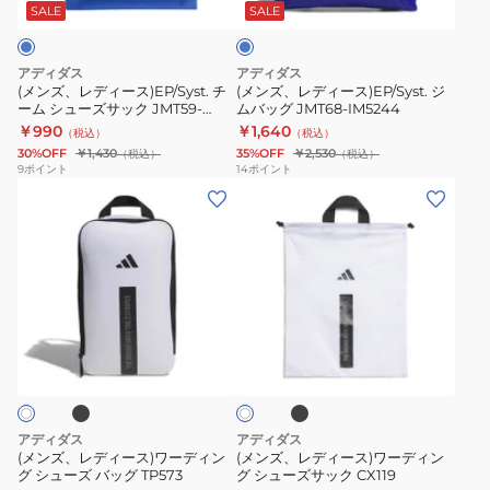
ス)EP/Syst.
ス)EP/Syst.
エ
イ
ー
SALE
SALE
チ
ジ
ス
ズ
ー
ム
ジ
JMT64
アディダス
アディダス
ム
バ
ム
シ
(メンズ、レディース)EP/Syst. チ
(メンズ、レディース)EP/Syst. ジ
ーム シューズサック JMT59-
ムバッグ JMT68-IM5244
シ
ッ
バ
ュ
IM5221
￥990
￥1,640
（税込）
（税込）
ュ
グ
ッ
ー
30%OFF
￥1,430
35%OFF
￥2,530
（税込）
（税込）
ー
JMT68-
グ
ズ
9
ポイント
14
ポイント
(メ
(メ
ズ
IM5244
JMT68-
ケ
ン
ン
サ
IM5245
ー
ズ、
ズ、
ッ
ス
レ
レ
ク
デ
デ
JMT59-
ィ
ィ
IM5221
ブ
ブ
ホ
ー
ー
ラ
ワ
ッ
ス)
ス)
イ
ク
ト
ワ
ワ
ー
ー
アディダス
アディダス
デ
デ
(メンズ、レディース)ワーディン
(メンズ、レディース)ワーディン
グ シューズ バッグ TP573
グ シューズサック CX119
ィ
ィ