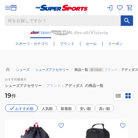
さらに絞り込む
スポーツ・カテゴリ
ブランド
セール
クーポン
シューズ
シューズアクセサリー
商品一覧
ブランド：
アディダス
絞り込み
おすすめ
順表示
シューズアクセサリー
/
ブランド
アディダス
の商品一覧
19
件
おすすめ順
人気順
新着順
安い順
高い順
(メ
(メ
ン
ン