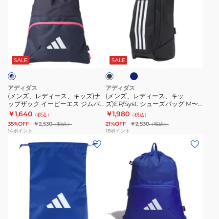
ズ、
ズ、
レ
レ
デ
デ
ィ
ィ
ネ
ブ
ー
ー
イ
ラ
ビ
ス、
ス、
ッ
SALE
SALE
ー
ク
キ
キ
ッ
ッ
アディダス
アディダス
ズ)
ズ)EP/Syst.
(メンズ、レディース、キッズ)ナ
(メンズ、レディース、キッ
ップザック イーピーエス ジムバ
ズ)EP/Syst. シューズバッグ M〜L
ナ
シ
ッグ JMT68-IM5245
サイズ JMT64 シューズケース
￥1,640
￥1,980
（税込）
（税込）
ッ
ュ
35%OFF
￥2,530
21%OFF
￥2,530
（税込）
（税込）
プ
ー
14
ポイント
18
ポイント
(メ
(メ
ザ
ズ
ン
ン
ッ
バ
ズ、
ズ、
ク
ッ
レ
レ
イ
グ
デ
デ
ー
M〜
ィ
ィ
ピ
L
ブ
ー
ー
ー
サ
ル