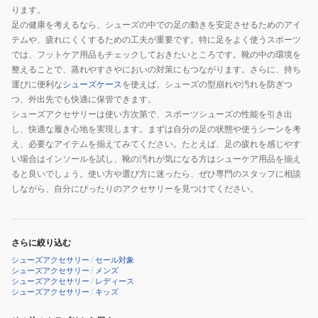
ります。
足の健康を考えるなら、シューズの中での足の動きを安定させるためのアイ
テムや、疲れにくくするための工夫が重要です。特に足をよく使うスポーツ
では、フットケア用品もチェックしておきたいところです。靴の中の環境を
整えることで、蒸れやすさやにおいの対策にもつながります。さらに、持ち
運びに便利な
シューズケース
を使えば、シューズの型崩れや汚れを防ぎつ
つ、外出先でも快適に保管できます。
シューズアクセサリーは使い方次第で、スポーツシューズの性能を引き出
し、快適な履き心地を実現します。まずは自分の足の状態や使うシーンを考
え、必要なアイテムを揃えてみてください。たとえば、足の疲れを感じやす
い場合はインソールを試し、靴の汚れが気になる方はシューケア用品を揃え
ると良いでしょう。使い方や選び方に迷ったら、ぜひ専門のスタッフに相談
しながら、自分にぴったりのアクセサリーを見つけてください。
さらに絞り込む
シューズアクセサリー
/
セール対象
シューズアクセサリー
/
メンズ
シューズアクセサリー
/
レディース
シューズアクセサリー
/
キッズ