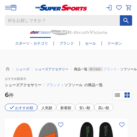
さらに絞り込む
スポーツ・カテゴリ
ブランド
セール
クーポン
シューズ
シューズアクセサリー
商品一覧
ブランド：
ソフソール
絞り込み
おすすめ
順表示
シューズアクセサリー
/
ブランド
ソフソール
の商品一覧
6
件
おすすめ順
人気順
新着順
安い順
高い順
(メ
(メ
ン
ン