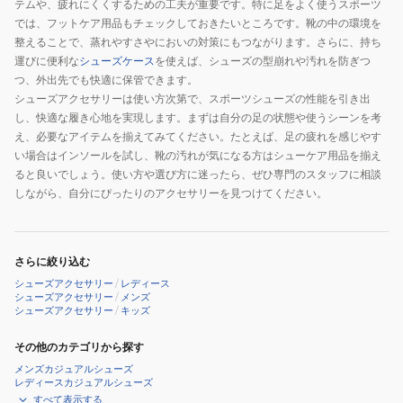
テムや、疲れにくくするための工夫が重要です。特に足をよく使うスポーツ
では、フットケア用品もチェックしておきたいところです。靴の中の環境を
整えることで、蒸れやすさやにおいの対策にもつながります。さらに、持ち
運びに便利な
シューズケース
を使えば、シューズの型崩れや汚れを防ぎつ
つ、外出先でも快適に保管できます。
シューズアクセサリーは使い方次第で、スポーツシューズの性能を引き出
し、快適な履き心地を実現します。まずは自分の足の状態や使うシーンを考
え、必要なアイテムを揃えてみてください。たとえば、足の疲れを感じやす
い場合はインソールを試し、靴の汚れが気になる方はシューケア用品を揃え
ると良いでしょう。使い方や選び方に迷ったら、ぜひ専門のスタッフに相談
しながら、自分にぴったりのアクセサリーを見つけてください。
さらに絞り込む
シューズアクセサリー
/
レディース
シューズアクセサリー
/
メンズ
シューズアクセサリー
/
キッズ
その他のカテゴリから探す
メンズカジュアルシューズ
レディースカジュアルシューズ
すべて表示する