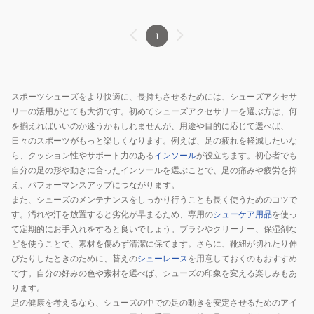
中
敷
き
1
ア
ー
チ
スポーツシューズをより快適に、長持ちさせるためには、シューズアクセサ
2262
リーの活用がとても大切です。初めてシューズアクセサリーを選ぶ方は、何
を揃えればいいのか迷うかもしれませんが、用途や目的に応じて選べば、
日々のスポーツがもっと楽しくなります。例えば、足の疲れを軽減したいな
ら、クッション性やサポート力のある
インソール
が役立ちます。初心者でも
自分の足の形や動きに合ったインソールを選ぶことで、足の痛みや疲労を抑
え、パフォーマンスアップにつながります。
また、シューズのメンテナンスをしっかり行うことも長く使うためのコツで
す。汚れや汗を放置すると劣化が早まるため、専用の
シューケア用品
を使っ
て定期的にお手入れをすると良いでしょう。ブラシやクリーナー、保湿剤な
どを使うことで、素材を傷めず清潔に保てます。さらに、靴紐が切れたり伸
びたりしたときのために、替えの
シューレース
を用意しておくのもおすすめ
です。自分の好みの色や素材を選べば、シューズの印象を変える楽しみもあ
ります。
足の健康を考えるなら、シューズの中での足の動きを安定させるためのアイ