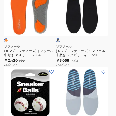
ズ、
ズ、
レ
レ
デ
デ
ィ
ィ
ブ
ー
ー
ラ
ス)
ス)
ッ
ク
イ
イ
×
ン
ン
グ
ソフソール
ソフソール
ソ
ソ
レ
(メンズ、レディース)インソール
(メンズ、レディース)インソール
ー
中敷き アスリート 2264
中敷き スタビリティー 220
ー
ー
￥2,420
￥3,058
（税込）
（税込）
ル
ル
22
ポイント
27
ポイント
中
中
(メ
敷
敷
ン
き
き
ズ、
ア
ス
レ
ス
タ
デ
リ
ビ
ィ
ラ
ー
リ
ー
イ
ト
テ
ス)
ト