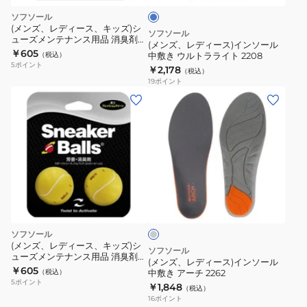
2264
ィ
ブ
イ
ソフソール
ル
ー
ン
(メンズ、レディース、キッズ)シ
ー
ソフソール
220
ューズメンテナンス用品 消臭剤
ソ
(メンズ、レディース)インソール
スニーカーボール 87703 ベース
￥605
（税込）
中敷き ウルトラライト 2208
ー
ボール
5
ポイント
￥2,178
（税込）
ル
19
ポイント
中
(メ
敷
ン
き
ズ、
ウ
レ
ル
デ
ト
ィ
グ
ラ
ー
レ
ラ
ス)
ー
イ
イ
ソフソール
ト
ン
(メンズ、レディース、キッズ)シ
ソフソール
2208
ューズメンテナンス用品 消臭剤
ソ
(メンズ、レディース)インソール
スニーカーボール 87707 テニス
￥605
（税込）
中敷き アーチ 2262
ー
5
ポイント
￥1,848
（税込）
ル
16
ポイント