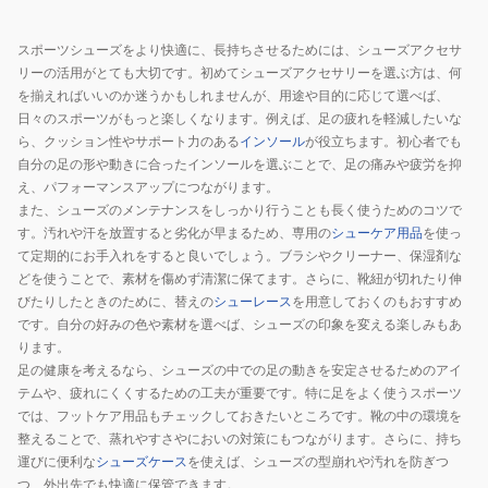
スポーツシューズをより快適に、長持ちさせるためには、シューズアクセサ
リーの活用がとても大切です。初めてシューズアクセサリーを選ぶ方は、何
を揃えればいいのか迷うかもしれませんが、用途や目的に応じて選べば、
日々のスポーツがもっと楽しくなります。例えば、足の疲れを軽減したいな
ら、クッション性やサポート力のある
インソール
が役立ちます。初心者でも
自分の足の形や動きに合ったインソールを選ぶことで、足の痛みや疲労を抑
え、パフォーマンスアップにつながります。
また、シューズのメンテナンスをしっかり行うことも長く使うためのコツで
す。汚れや汗を放置すると劣化が早まるため、専用の
シューケア用品
を使っ
て定期的にお手入れをすると良いでしょう。ブラシやクリーナー、保湿剤な
どを使うことで、素材を傷めず清潔に保てます。さらに、靴紐が切れたり伸
びたりしたときのために、替えの
シューレース
を用意しておくのもおすすめ
です。自分の好みの色や素材を選べば、シューズの印象を変える楽しみもあ
ります。
足の健康を考えるなら、シューズの中での足の動きを安定させるためのアイ
テムや、疲れにくくするための工夫が重要です。特に足をよく使うスポーツ
では、フットケア用品もチェックしておきたいところです。靴の中の環境を
整えることで、蒸れやすさやにおいの対策にもつながります。さらに、持ち
運びに便利な
シューズケース
を使えば、シューズの型崩れや汚れを防ぎつ
つ、外出先でも快適に保管できます。