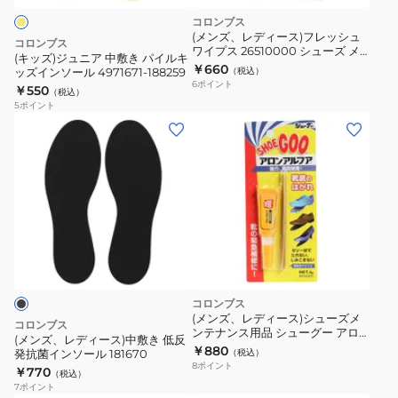
リ
敷
コロンブス
ー
き
(メンズ、レディース)フレッシュ
コロンブス
ム
ワイプス 26510000 シューズ メ
パ
(キッズ)ジュニア 中敷き パイルキ
ンテナンス用品 靴用 携帯 クリー
￥660
ス
ッズインソール 4971671-188259
（税込）
イ
ニング シート 汚れ落とし 防水効
6
ポイント
￥550
ニ
（税込）
果
ル
5
ポイント
ー
キ
(メ
カ
ッ
ン
ー
ズ
ズ、
ケ
イ
レ
ア
ン
デ
シ
ソ
ィ
ャ
ー
ー
ン
ル
ス)
プ
4971671-
中
コロンブス
ー
188259
敷
(メンズ、レディース)シューズメ
コロンブス
専
ンテナンス用品 シューグー アロ
き
(メンズ、レディース)中敷き 低反
ンアルファ 190238
用
￥880
発抗菌インソール 181670
（税込）
低
8
ポイント
ク
￥770
（税込）
反
7
ポイント
リ