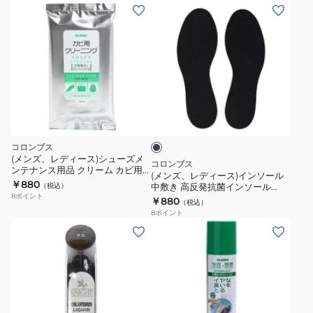
発
(メ
ー
抗
ン
ニ
菌
ズ、
ン
イ
レ
グ
ン
デ
ス
ソ
ィ
ポ
ブ
ー
ー
ン
ラ
ル
ス)
ッ
ジ
181670
ク
イ
コロンブス
ン
(メンズ、レディース)シューズメ
コロンブス
ンテナンス用品 クリーム カビ用
ソ
(メンズ、レディース)インソール
クリーニングシート 10枚入り
￥880
（税込）
中敷き 高反発抗菌インソール
ー
194656
8
ポイント
181700
￥880
（税込）
ル
8
ポイント
中
(メ
敷
ン
き
ズ、
高
レ
反
デ
発
ィ