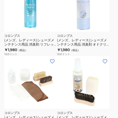
修
修
ナ
100g
理
理
チ
828200005
白
ュ
オ
ラ
ン
ル
ラ
コロンブス
コロンブス
4971670000000
イ
(メンズ、レディース)シューズメ
(メンズ、レディース)シューズメ
ン
ンテナンス用品 消臭剤 リフレッ
ンテナンス用品 消臭剤 オドクリ
シュスプレー 480ml
ーン 大容量480mL せっけんの香
￥1,980
￥1,980
価
（税込）
（税込）
り 192324
18
ポイント
18
ポイント
格
コロンブス
コロンブス
(メンズ、レディース)シューズメ
(メンズ、レディース)シューズメ