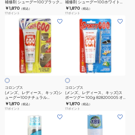
補修剤 シューグー100ブラック
補修剤 シューグー100ホワイト
靴
靴
4971670000000 シューズ 修理
4971670000000 シューズ 修理
￥1,870
￥1,870
（税込）
（税込）
補
補
白
17
ポイント
17
ポイント
修
修
(メ
(メ
剤
剤
ン
ン
シ
シ
ズ、
ズ、
ュ
ュ
レ
レ
ー
ー
デ
デ
グ
グ
ィ
ィ
ク
ー
ー
ー
ー
リ
100
100
ス、
ス、
ア
ブ
ホ
キ
キ
ラ
ワ
ッ
ッ
コロンブス
コロンブス
ッ
イ
ズ)
ズ)
(メンズ、レディース、キッズ)シ
(メンズ、レディース、キッズ)ス
ク
ト
ューグー100ナチュラル
ポーツグー 100g 828200005 オ
シ
ス
4971670000000
ンライン価格
￥1,870
￥1,870
4971670000000
4971670000000
（税込）
（税込）
ュ
ポ
17
ポイント
17
ポイント
シ
シ
ー
ー
ュ
ュ
グ
ツ
ー
ー
ー
グ
ズ
ズ
100
ー