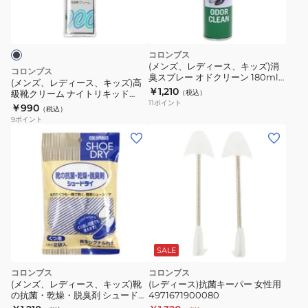
抗
ー
菌
ス、
イ
キ
コロンブス
ン
ッ
(メンズ、レディース、キッズ)消
コロンブス
ソ
臭スプレー オドクリーン 180ml
ズ)
(メンズ、レディース、キッズ)高
オンライン価格
￥1,210
ー
級靴クリーム ナイトリキッド
（税込）
高
11
ポイント
BLK
￥990
ル
（税込）
級
9
ポイント
181700
靴
ク
リ
ー
ム
ナ
イ
ト
SALE
リ
コロンブス
コロンブス
キ
(メンズ、レディース、キッズ)靴
(レディース)抗菌キーパー 女性用
ッ
の抗菌・乾燥・脱臭剤 シュードラ
4971671900080
イ 4971671172210