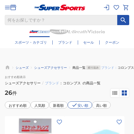
さらに絞り込む
スポーツ・カテゴリ
ブランド
セール
クーポン
シューズ
シューズアクセサリー
商品一覧
ブランド：
コロンブス
絞り込み
おすすめ
順表示
シューズアクセサリー
/
ブランド
コロンブス
の商品一覧
26
件
おすすめ順
人気順
新着順
安い順
高い順
(メ
ン