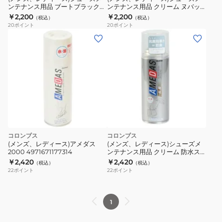
ンテナンス用品 ブートブラックシ
ンテナンス用品 クリーム ヌバッ
ルバーライン スターターセット
ク・スエード スターターセット
￥2,200
￥2,200
（税込）
（税込）
188426
188938
20
ポイント
20
ポイント
コロンブス
コロンブス
(メンズ、レディース)アメダス
(メンズ、レディース)シューズメ
2000 4971671177314
ンテナンス用品 クリーム 防水ス
プレー 抗菌アメダス 380mL
￥2,420
￥2,420
（税込）
（税込）
194649
22
ポイント
22
ポイント
1