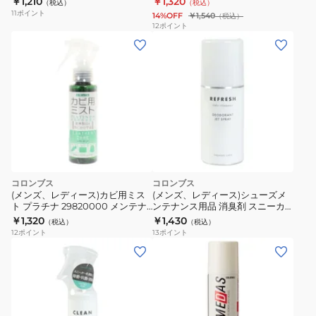
￥1,210
￥1,320
ド
（税込）
（税込）
11
ポイント
14%OFF
￥1,540
（税込）
BLK
12
ポイント
コロンブス
コロンブス
(メンズ、レディース)カビ用ミス
(メンズ、レディース)シューズメ
ト プラチナ 29820000 メンテナ
ンテナンス用品 消臭剤 スニーカ
ンス用品 靴用 シューズ カビ除去
ーデオドラントジェットスプレー
￥1,320
￥1,430
（税込）
（税込）
防カビ 皮革製品 グレープフルー
180mL 192300
12
ポイント
13
ポイント
ツ