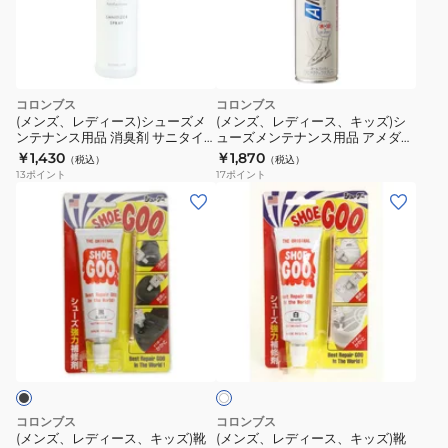
コロンブス
コロンブス
(メンズ、レディース)シューズメ
(メンズ、レディース、キッズ)シ
ンテナンス用品 消臭剤 サニタイ
ューズメンテナンス用品 アメダス
ザースプレー 100mL 194014
防水スプレー 1500 オンライン価
￥1,430
￥1,870
（税込）
（税込）
格
13
ポイント
17
ポイント
(メ
(メ
ン
ン
ズ、
ズ、
レ
レ
デ
デ
ィ
ィ
ホ
ー
ー
ワ
ス、
ス、
イ
ト
キ
キ
ッ
ッ
コロンブス
コロンブス
ズ)
ズ)
(メンズ、レディース、キッズ)靴
(メンズ、レディース、キッズ)靴