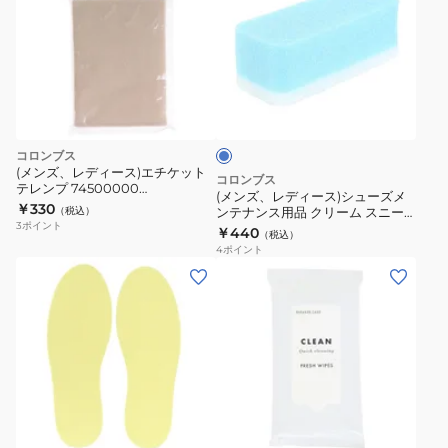
ズ、
レ
デ
ィ
ラ
ー
イ
ス)
ト
ブ
シ
コロンブス
ル
ュ
(メンズ、レディース)エチケット
ー
コロンブス
テレンプ 74500000
ー
(メンズ、レディース)シューズメ
4971671251021
￥330
（税込）
ンテナンス用品 クリーム スニー
ズ
3
ポイント
カーケアシャンプー専用 クリーニ
￥440
（税込）
メ
ングスポンジ
4
ポイント
ン
(キ
テ
ッ
ナ
ズ)
ン
ジ
ス
ュ
用
ニ
品
ア
ク
中