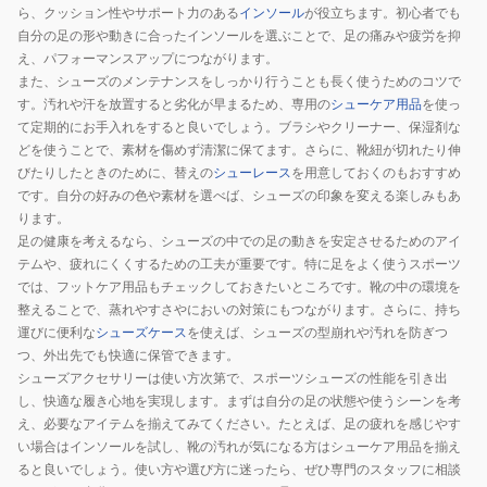
ら、クッション性やサポート力のある
インソール
が役立ちます。初心者でも
自分の足の形や動きに合ったインソールを選ぶことで、足の痛みや疲労を抑
え、パフォーマンスアップにつながります。
また、シューズのメンテナンスをしっかり行うことも長く使うためのコツで
す。汚れや汗を放置すると劣化が早まるため、専用の
シューケア用品
を使っ
て定期的にお手入れをすると良いでしょう。ブラシやクリーナー、保湿剤な
どを使うことで、素材を傷めず清潔に保てます。さらに、靴紐が切れたり伸
びたりしたときのために、替えの
シューレース
を用意しておくのもおすすめ
です。自分の好みの色や素材を選べば、シューズの印象を変える楽しみもあ
ります。
足の健康を考えるなら、シューズの中での足の動きを安定させるためのアイ
テムや、疲れにくくするための工夫が重要です。特に足をよく使うスポーツ
では、フットケア用品もチェックしておきたいところです。靴の中の環境を
整えることで、蒸れやすさやにおいの対策にもつながります。さらに、持ち
運びに便利な
シューズケース
を使えば、シューズの型崩れや汚れを防ぎつ
つ、外出先でも快適に保管できます。
シューズアクセサリーは使い方次第で、スポーツシューズの性能を引き出
し、快適な履き心地を実現します。まずは自分の足の状態や使うシーンを考
え、必要なアイテムを揃えてみてください。たとえば、足の疲れを感じやす
い場合はインソールを試し、靴の汚れが気になる方はシューケア用品を揃え
ると良いでしょう。使い方や選び方に迷ったら、ぜひ専門のスタッフに相談