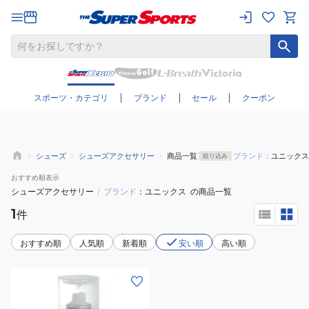
さらに絞り込む
スポーツ・カテゴリ
ブランド
セール
クーポン
シューズ
シューズアクセサリー
商品一覧
ブランド：
ユニックス
絞り込み
おすすめ
順表示
シューズアクセサリー
/
ブランド
ユニックス
の商品一覧
1
件
おすすめ順
人気順
新着順
安い順
高い順