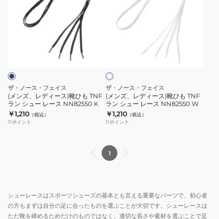
ズ、
ズ、
レ
レ
デ
デ
ィ
ィ
ホ
ー
ー
ワ
ス)
ス)
イ
ト
靴
靴
ひ
ひ
ザ・ノース・フェイス
ザ・ノース・フェイス
も
も
(メンズ、レディース)靴ひも TNF
(メンズ、レディース)靴ひも TNF
ラン シュー レース NN82550 K
ラン シュー レース NN82550 W
TNF
TNF
￥1,210
￥1,210
（税込）
（税込）
ラ
ラ
11
ポイント
11
ポイント
ン
ン
シ
シ
ュ
ュ
1
ー
ー
レ
レ
ー
ー
シューレースはスポーツシューズの基本とも言える重要なパーツで、初心者
ス
ス
の方もまずは自分の足に合ったものを選ぶことが大切です。シューレースは
NN82550
NN82550
ただ靴を締めるためだけのものではなく、適切な長さや素材を選ぶことで足