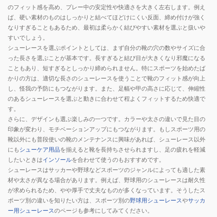
K
W
のフィット感を高め、プレー中の安定性や快適さを大きく左右します。例え
ば、硬い素材のものはしっかりと結べてほどけにくい反面、締め付けが強く
なりすぎることもあるため、最初は柔らかく結びやすい素材を選ぶと扱いや
すいでしょう。
シューレースを選ぶポイントとしては、まず自分の靴の穴の数やサイズに合
った長さを選ぶことが基本です。長すぎると結び目が大きくなり邪魔になる
こともあり、短すぎるとしっかり締められません。特にスポーツを始めたば
かりの方は、適切な長さのシューレースを使うことで靴のフィット感が向上
し、怪我の予防にもつながります。また、足幅や甲の高さに応じて、伸縮性
のあるシューレースを選ぶと動きに合わせて程よくフィットするため快適で
す。
さらに、デザインも選ぶ楽しみの一つです。カラーや太さの違いで見た目の
印象が変わり、モチベーションアップにもつながります。もしスポーツ用の
靴以外にも普段使いの靴のメンテナンスに興味があれば、シューレース以外
にも
シューケア用品
を揃えると靴を長持ちさせられますし、足の疲れを軽減
したいときは
インソール
を合わせて使うのもおすすめです。
シューレースはサッカーや野球などスポーツのジャンルによっても適した素
材や太さが異なる場合があります。例えば、野球用のシューレースは耐久性
が求められるため、やや厚手で丈夫なものが多くなっています。そうしたス
ポーツ別の違いを知りたい方は、スポーツ別の
野球用シューレース
や
サッカ
ー用シューレース
のページも参考にしてみてください。