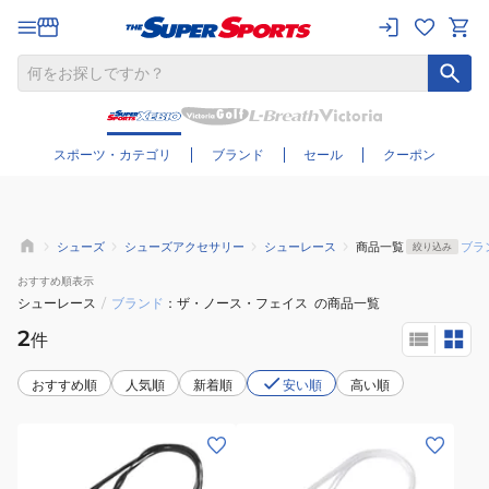
さらに絞り込む
スポーツ・カテゴリ
ブランド
セール
クーポン
シューズ
シューズアクセサリー
シューレース
商品一覧
ブラ
絞り込み
おすすめ
順表示
シューレース
/
ブランド
ザ・ノース・フェイス
の商品一覧
2
件
おすすめ順
人気順
新着順
安い順
高い順
(メ
(メ
ン
ン