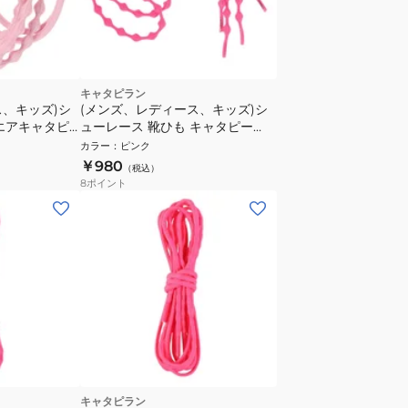
キャタピラン
ス、キッズ)シ
(メンズ、レディース、キッズ)シ
エアキャタピ
ューレース 靴ひも キャタピー
PSP
60cm C60-7PP
カラー
：
ピンク
￥980
（税込）
8
ポイント
キャタピラン