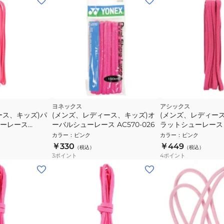
ヨネックス
アシックス
ース、キッズ)パ
(メンズ、レディース、キッズ)オ
(メンズ、レディー
ーレース
ーバルシューレース AC570-026
ラットシューレース
も ピンク
TXX117.18
カラー
：
ピンク
カラー
：
ピンク
￥330
￥449
（税込）
（税込）
3
ポイント
4
ポイント