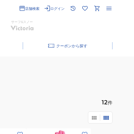
店舗検索
ログイン
サーフ&スノー
クーポン
12
件