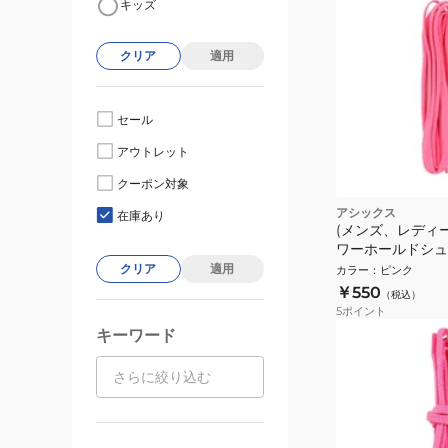
キッズ
クリア
適用
セール
アウトレット
クーポン対象
アシックス
在庫あり
(メンズ、レディ
ワーホールドシュ
TXX121.19 靴ひ
クリア
適用
カラー
：
ピンク
￥550
（税込）
5
ポイント
キーワード