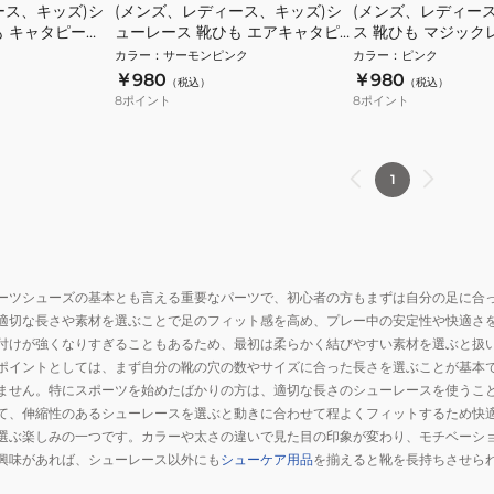
ース、キッズ)シ
(メンズ、レディース、キッズ)シ
(メンズ、レディー
も キャタピー
ューレース 靴ひも エアキャタピ
ス 靴ひも マジックレ
ー55cm CAR55-7PSP
105cm M1-105-PP
カラー
：
サーモンピンク
カラー
：
ピンク
￥980
￥980
（税込）
（税込）
8
ポイント
8
ポイント
1
ーツシューズの基本とも言える重要なパーツで、初心者の方もまずは自分の足に合
適切な長さや素材を選ぶことで足のフィット感を高め、プレー中の安定性や快適さ
付けが強くなりすぎることもあるため、最初は柔らかく結びやすい素材を選ぶと扱
ポイントとしては、まず自分の靴の穴の数やサイズに合った長さを選ぶことが基本
ません。特にスポーツを始めたばかりの方は、適切な長さのシューレースを使うこ
て、伸縮性のあるシューレースを選ぶと動きに合わせて程よくフィットするため快
選ぶ楽しみの一つです。カラーや太さの違いで見た目の印象が変わり、モチベーシ
興味があれば、シューレース以外にも
シューケア用品
を揃えると靴を長持ちさせら