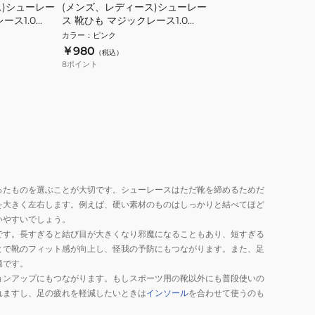
ス)シューレー
(メンズ、レディース)シューレー
ース1.0
ス 靴ひも マジックレース1.0
120cm M1-120-PP
カラー
：
ピンク
￥980
（税込）
8
ポイント
ったものを選ぶことが大切です。シューレースはただ靴を締めるためだ
を大きく左右します。例えば、硬い素材のものはしっかりと結べてほど
いやすいでしょう。
です。長すぎると結び目が大きくなり邪魔になることもあり、短すぎる
とで靴のフィット感が向上し、怪我の予防にもつながります。また、足
適です。
ョンアップにもつながります。もしスポーツ用の靴以外にも普段使いの
れますし、足の疲れを軽減したいときは
インソール
を合わせて使うのも