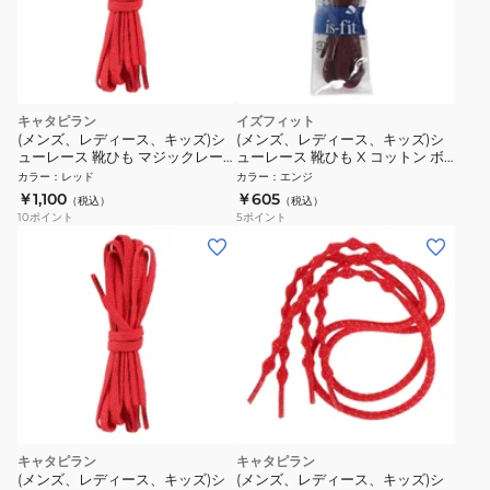
キャタピラン
イズフィット
(メンズ、レディース、キッズ)シ
(メンズ、レディース、キッズ)シ
ューレース 靴ひも マジックレー
ューレース 靴ひも X コットン ボ
ス 2.0 95cm レッド M2-95-RED
ルドー 130cm
カラー
：
レッド
カラー
：
エンジ
￥1,100
￥605
（税込）
（税込）
10
ポイント
5
ポイント
キャタピラン
キャタピラン
(メンズ、レディース、キッズ)シ
(メンズ、レディース、キッズ)シ