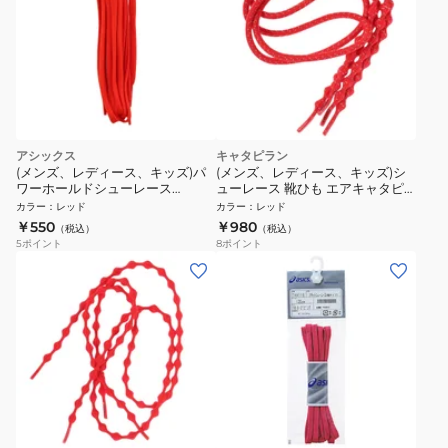
アシックス
キャタピラン
(メンズ、レディース、キッズ)パ
(メンズ、レディース、キッズ)シ
ワーホールドシューレース
ューレース 靴ひも エアキャタピ
TXX121.23 靴ひも 赤 レッド
ーRF70cm CAR70-7RSR
カラー
：
レッド
カラー
：
レッド
￥550
￥980
（税込）
（税込）
5
ポイント
8
ポイント