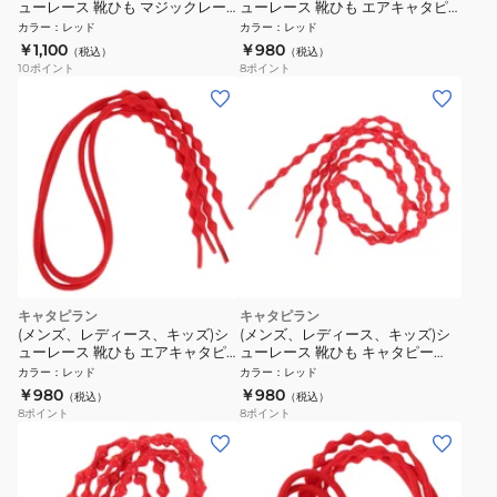
ューレース 靴ひも マジックレー
ューレース 靴ひも エアキャタピ
ス 2.0 110cm レッド M2-110-RED
ーRF55cm CAR55-7RSR
カラー
：
レッド
カラー
：
レッド
￥1,100
￥980
（税込）
（税込）
10
ポイント
8
ポイント
キャタピラン
キャタピラン
(メンズ、レディース、キッズ)シ
(メンズ、レディース、キッズ)シ
ューレース 靴ひも エアキャタピ
ューレース 靴ひも キャタピー
ー55cm CAR55-7SR
RF60cm C60-7RSR
カラー
：
レッド
カラー
：
レッド
￥980
￥980
（税込）
（税込）
8
ポイント
8
ポイント