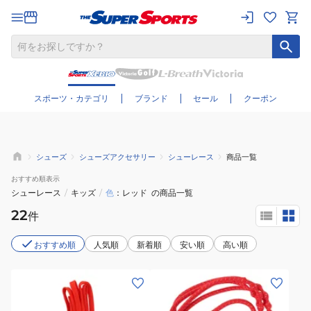
さらに絞り込む
スポーツ・カテゴリ
ブランド
セール
クーポン
シューズ
シューズアクセサリー
シューレース
商品一覧
おすすめ
順表示
シューレース
/
キッズ
/
色
レッド
の商品一覧
22
件
おすすめ順
人気順
新着順
安い順
高い順