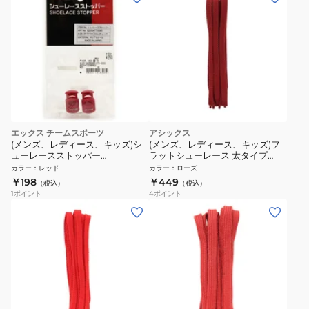
エックス チームスポーツ
アシックス
(メンズ、レディース、キッズ)シ
(メンズ、レディース、キッズ)フ
ューレースストッパー
ラットシューレース 太タイプ
820G4TT0085RED
TXX117.25
カラー
：
レッド
カラー
：
ローズ
￥198
￥449
（税込）
（税込）
1
ポイント
4
ポイント