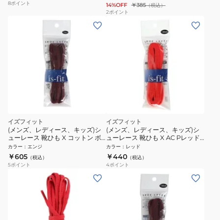
8
ポイント
14%OFF
￥385
（税込）
2
ポイント
イズフィット
イズフィット
(メンズ、レディース、キッズ)シ
(メンズ、レディース、キッズ)シ
ューレース 靴ひも X コットン ボ
ューレース 靴ひも X AC Pレッド
ルドー 120cm
130cm
カラー
：
エンジ
カラー
：
レッド
￥605
￥440
（税込）
（税込）
5
ポイント
4
ポイント