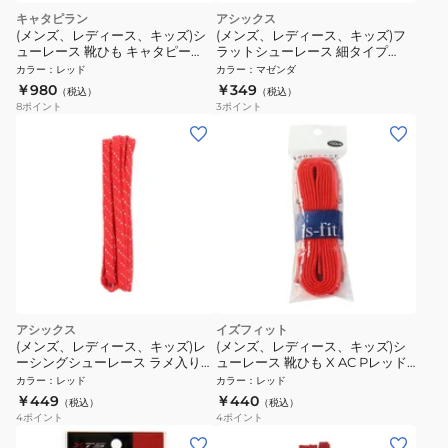
キャタピラン
アシックス
(メンズ、レディース、キッズ)シ
(メンズ、レディース、キッズ)フ
ューレース 靴ひも キャタピー
ラットシューレース 細タイプ
60cm C60-7SR
TXX116.18
カラー
：
レッド
カラー
：
マゼンダ
￥980
￥349
（税込）
（税込）
8
ポイント
3
ポイント
アシックス
イズフィット
(メンズ、レディース、キッズ)レ
(メンズ、レディース、キッズ)シ
ーシングシューレース ラメ入り
ューレース 靴ひも X AC Pレッド
TXX119.23 オンライン価格
150cm
カラー
：
レッド
カラー
：
レッド
￥449
￥440
（税込）
（税込）
4
ポイント
4
ポイント