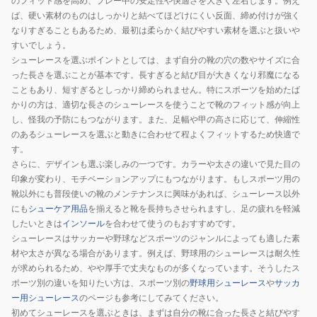
のフィット感を高め、プレー中の安定性や快適さを大きく左右します。例え
ば、硬い素材のものはしっかりと結べてほどけにくい反面、締め付けが強く
なりすぎることもあるため、最初は柔らかく結びやすい素材を選ぶと扱いや
すいでしょう。
シューレースを選ぶポイントとしては、まず自分の靴の穴の数やサイズに合
った長さを選ぶことが基本です。長すぎると結び目が大きくなり邪魔になる
こともあり、短すぎるとしっかり締められません。特にスポーツを始めたば
かりの方は、適切な長さのシューレースを使うことで靴のフィット感が向上
し、怪我の予防にもつながります。また、足幅や甲の高さに応じて、伸縮性
のあるシューレースを選ぶと動きに合わせて程よくフィットするため快適で
す。
さらに、デザインも選ぶ楽しみの一つです。カラーや太さの違いで見た目の
印象が変わり、モチベーションアップにもつながります。もしスポーツ用の
靴以外にも普段使いの靴のメンテナンスに興味があれば、シューレース以外
にも
シューケア用品
を揃えると靴を長持ちさせられますし、足の疲れを軽減
したいときは
インソール
を合わせて使うのもおすすめです。
シューレースはサッカーや野球などスポーツのジャンルによっても適した素
材や太さが異なる場合があります。例えば、野球用のシューレースは耐久性
が求められるため、やや厚手で丈夫なものが多くなっています。そうしたス
ポーツ別の違いを知りたい方は、スポーツ別の
野球用シューレース
や
サッカ
ー用シューレース
のページも参考にしてみてください。
初めてシューレースを選ぶときは、まずは自分の靴に合った長さと結びやす