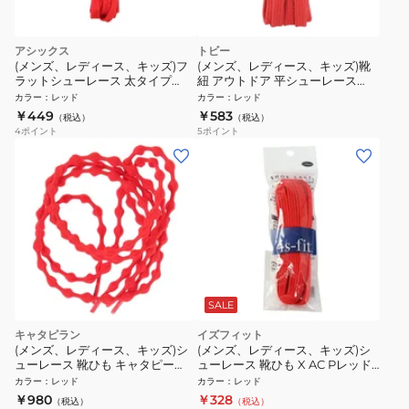
アシックス
トビー
(メンズ、レディース、キッズ)フ
(メンズ、レディース、キッズ)靴
ラットシューレース 太タイプ
紐 アウトドア 平シューレース
TXX11723
8026050120
カラー
：
レッド
カラー
：
レッド
￥449
￥583
（税込）
（税込）
4
ポイント
5
ポイント
SALE
キャタピラン
イズフィット
(メンズ、レディース、キッズ)シ
(メンズ、レディース、キッズ)シ
ューレース 靴ひも キャタピー
ューレース 靴ひも X AC Pレッド
75cm C75-7SR
120cm
カラー
：
レッド
カラー
：
レッド
￥980
￥328
（税込）
（税込）