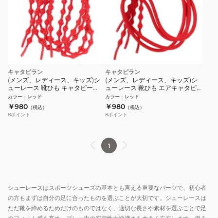
キャタピラン
キャタピラン
(メンズ、レディース、キッズ)シ
(メンズ、レディース、キッズ)シ
ューレース 靴ひも キャタピー
ューレース 靴ひも エアキャタピ
RF75cm C75-7RSR
ー70cm CAR70-7SR
カラー
：
レッド
カラー
：
レッド
￥980
￥980
（税込）
（税込）
8
ポイント
8
ポイント
1
シューレースはスポーツシューズの基本とも言える重要なパーツで、初心者
の方もまずは自分の足に合ったものを選ぶことが大切です。シューレースは
ただ靴を締めるためだけのものではなく、適切な長さや素材を選ぶことで足