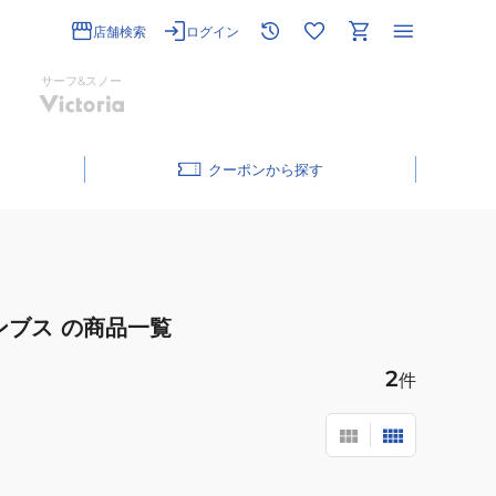
店舗検索
ログイン
サーフ&スノー
クーポン
ンブス
の商品一覧
2
件