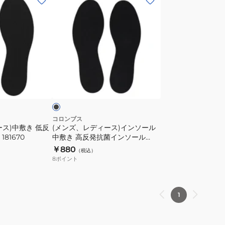
ン
ズ、
レ
デ
ィ
ー
ブ
ス)
ラ
ッ
イ
ン
ソ
コロンブス
ス)中敷き 低反
(メンズ、レディース)インソール
ー
81670
中敷き 高反発抗菌インソール
ル
181700
￥880
（税込）
中
8
ポイント
敷
き
高
1
反
発