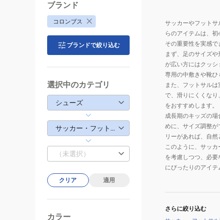
ー
ブランド
ル
コロンブス
サッカーやフットサ
181670
らのアイテムは、初
その重要性を実感で
ブランドで絞り込む
まず、足のサイズや
が広い方にはクッシ
専用の中敷きや靴ひ
選択中のカテゴリ
また、フットサルは
で、滑りにくくなり
シューズ
をおすすめします。
成長期のキッズの場
めに、サイズ調整が
サッカー・フットサル用シューズアクセサリー
リーがあれば、自然
このように、サッカ
（未選択）
を考慮しつつ、必要
にぴったりのアイテ
クリア
適用
さらに絞り込む
カラー