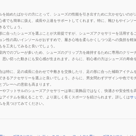
抗
菌
ルを始めたばかりの方にとって、シューズの性能を引き出すために欠かせないのが
イ
心者でも簡単に扱え、成長や上達をサポートしてくれます。特に、靴ひもやインソ
ン
きるでしょう。
ソ
形に合ったシューズを選ぶことが大前提ですが、シューズアクセサリーを活用する
ー
ョン性の高いインソールがおすすめで、履き心地を柔らかくしつつ足への負担を軽
ル
もを工夫してみると良いでしょう。
181700
室内でのプレーが多いため、シューズのグリップ力を維持するために専用のクリー
、思い切った動きにも安心感が生まれます。さらに、初心者の方はシューズの寿命
合は特に、足の成長に合わせて中敷きを交換したり、足の形に合った補助アイテム
できるアクセサリーを選ぶと良いでしょう。さらに、男女問わずデザインや色でモ
とプレーへの意欲も高まります。
ーやフットサルのシューズアクセサリーは単に装飾品ではなく、快適さや安全性を
なアイテムを揃えることで、より楽しく長くスポーツを続けられます。詳しくは
サ
ムを見つけてみてください。