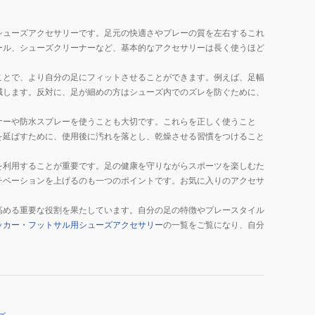
シューズアクセサリーです。足元の快適さやプレーの質を左右するこれ
ール、シューズクリーナーなど、基本的なアクセサリーは長く使うほど
ことで、より自分の足にフィットさせることができます。例えば、足幅
減します。反対に、足が細めの方はシューズ内でのズレを防ぐために、
ナーや防水スプレーを使うことも大切です。これらを正しく使うこと
を延ばすために、使用後に汚れを落とし、乾燥させる習慣をつけること
を利用することが重要です。足の健康を守りながらスポーツを楽しむた
チベーションを上げるのも一つのポイントです。お気に入りのアクセサ
高める重要な役割を果たしています。自分の足の特徴やプレースタイル
ッカー・フットサル用シューズアクセサリー
の一覧をご覧になり、自分