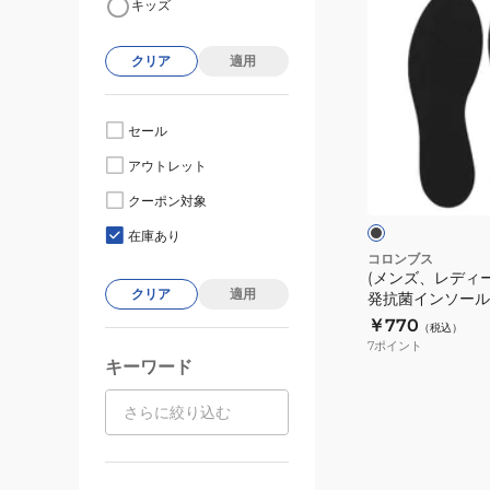
キッズ
ン
ズ、
クリア
適用
レ
デ
ィ
セール
ー
ブ
アウトレット
ス)
ラ
ッ
中
クーポン対象
ク
ク
敷
在庫あり
き
コロンブス
(メンズ、レディー
低
クリア
適用
発抗菌インソール 1
反
￥770
（税込）
発
7
ポイント
抗
キーワード
菌
イ
ン
ソ