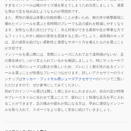
すぎるインソールは靴のサイズ感を変えてしまうため注意しましょう。適度
な厚みで足を包み込むようなものが理想的です。
また、男性の場合は体重が比較的重いことが多いため、耐久性や衝撃吸収に
優れたインソールを選ぶと長時間のプレーでも足の疲れを軽減しやすくなり
ます。女性なら見た目だけでなく、冷え対策ができる素材や足が華奢な方で
もフィットしやすい細めの形状を意識すると良いでしょう。成長期のキッズ
は、足の成長を妨げない柔軟性と適度なサポート力を備えたものを選ぶこと
が大切です。
インソールを選ぶ際には、実際にシューズに入れてみて違和感がないか、足
の裏全体がしっかり支えられているかを確認しましょう。特にサッカーやフ
ットサル用のシューズは動きが激しいため、ズレにくく耐久性のあるインソ
ールを選ぶことが快適なプレーにつながります。詳しいアクセサリーのライ
ンナップは
サッカー・フットサル用シューズアクセサリー
のページでご覧い
ただけますので、ぜひ参考にしてみてください。
初めてのインソール選びは難しく感じるかもしれませんが、自分の足の特徴
やプレースタイルに合わせて選ぶことで、疲れにくく快適な足元を手に入れ
ることができます。足の痛みや疲れが気になる方は、早めに適切なインソー
ルを取り入れて、スポーツをより楽しく安全に続けていきましょう。