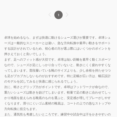
WAVE
MEDAL
1
NEO
ウ
ェ
ー
卓球を始めるなら、まずは快適に動けるシューズ選びが重要です。卓球シュ
ブ
ーズは一般的なスニーカーとは違い、急な方向転換や素早い動きをサポート
メ
する設計がされているため、初心者の方が選ぶ際にはいくつかのポイントを
ダ
押さえておくと良いでしょう。
ル
まず、足へのフィット感が大切です。卓球は短い距離を素早く動くスポーツ
なので、シューズが足にしっかり合っていないと、動きにくく疲れやすくな
81GA232531
ってしまいます。普段履いている靴のサイズよりも、少し余裕を持たせつつ
も足がブカブカしないものがおすすめです。特に足幅が広い方は、幅広設計
のモデルを試してみると快適に感じられるでしょう。
次に、軽さとグリップ力がポイントです。卓球はフットワークが命なので、
重たいシューズは動きを妨げてしまいます。軽量で足の動きに合わせてしっ
かり地面を捉えられる靴底のものを選ぶと、安定感が増してプレーがしやす
くなります。滑りにくいゴム素材の靴底は、コートの上での急なストップや
方向転換に役立ちます。
また、通気性も考慮したいところです。練習中や試合中は汗をかきやすいの