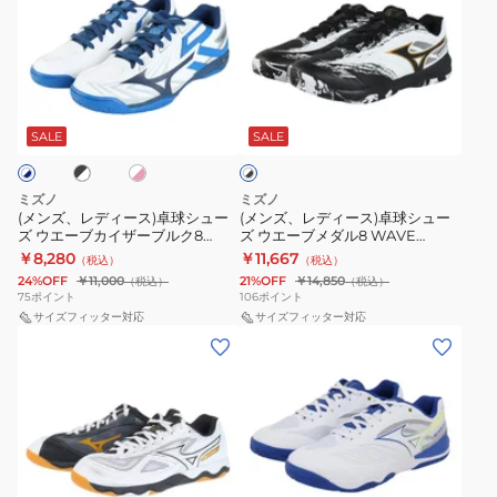
ズ、
ズ、
レ
レ
デ
デ
ィ
ィ
ブ
ホ
ホ
ー
ー
ワ
ワ
ス)
ス)
イ
SALE
SALE
イ
ト
ト
卓
卓
×
球
球
ブ
ミズノ
ミズノ
シ
シ
ラ
(メンズ、レディース)卓球シュー
(メンズ、レディース)卓球シュー
ッ
ズ ウエーブカイザーブルク8
ズ ウエーブメダル8 WAVE
ュ
ュ
ク
81GA2420
MEDAL 8 81GA258212
￥8,280
￥11,667
（税込）
（税込）
ー
ー
24%OFF
￥11,000
21%OFF
￥14,850
（税込）
（税込）
ズ
ズ
75
ポイント
106
ポイント
ウ
サイズフィッター対応
ウ
サイズフィッター対応
(メ
(メ
エ
エ
ン
ン
ー
ー
ズ、
ズ、
ブ
ブ
レ
レ
カ
メ
デ
デ
イ
ダ
ィ
ィ
ザ
ル
ホ