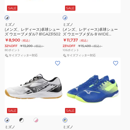
ー
ー
ー
8
ワ
ス)
ス)
SALE
SALE
イ
ブ
WAVE
ト
卓
卓
ル
MEDAL
×
球
球
ク
8
ブ
ミズノ
ミズノ
シ
シ
ル
(メンズ、レディース)卓球シュー
(メンズ、レディース)卓球シュー
8
81GA258212
ー
ズ ウエーブメダル7 81GA231502
ズ ウエーブメダル 8 WIDE
ュ
ュ
81GA2420
81GA258306
￥8,900
￥11,737
（税込）
（税込）
ー
ー
32%OFF
￥13,200
23%OFF
￥15,400
（税込）
（税込）
ズ
ズ
80
ポイント
106
ポイント
ウ
サイズフィッター対応
ウ
サイズフィッター対応
(メ
(メ
エ
エ
ン
ン
ー
ー
ズ、
ズ、
ブ
ブ
レ
レ
メ
メ
デ
デ
ダ
ダ
ィ
ィ
ル
ル
ブ
ホ
ブ
ー
ー
7
8
ワ
ル
ス)
ス)
イ
SALE
SALE
ー
81GA231502
WIDE
ト
×
卓
卓
81GA258306
イ
球
球
エ
ミズノ
ミズノ