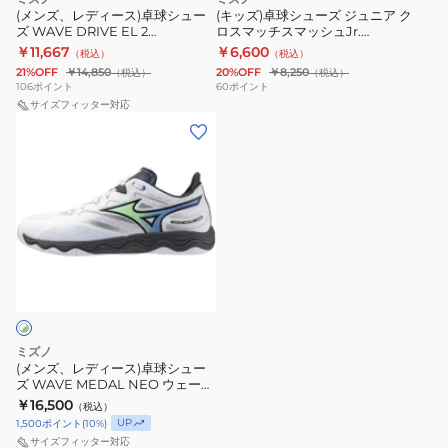
シ
ュ
イ
(メンズ、レディース)卓球シュー
(キッズ)卓球シューズ ジュニア ク
ト
ズ WAVE DRIVE EL 2
ロスマッチスマッシュJr.
ュ
ニ
81GA250101
81GA257001
￥11,667
￥6,600
（税込）
（税込）
ー
ア
21%OFF
￥14,850
20%OFF
￥8,250
（税込）
（税込）
ズ
ク
106
ポイント
60
ポイント
WAVE
サイズフィッター対応
ロ
(メ
DRIVE
ス
ン
EL
マ
ズ、
2
ッ
レ
81GA250101
チ
デ
ス
ィ
マ
ー
ッ
ス)
シ
卓
ュ
球
Jr.
ミズノ
シ
(メンズ、レディース)卓球シュー
81GA257001
ズ WAVE MEDAL NEO ウェーブ
ュ
メダル 81GA232531
￥16,500
（税込）
ー
UP
1,500
ポイント
(
10
%)
ズ
サイズフィッター対応