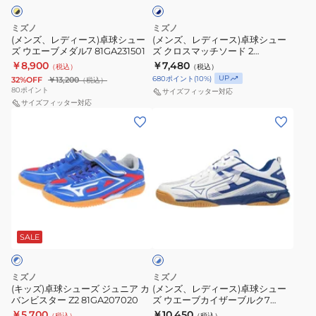
ト
卓
卓
ダ
81GA231522
×
球
球
ル
ネ
ミズノ
ミズノ
シ
シ
イ
81GA231532
(メンズ、レディース)卓球シュー
(メンズ、レディース)卓球シュー
ビ
ズ ウエーブメダル7 81GA231501
ズ クロスマッチソード 2
ュ
ュ
ー
81GA243002
￥8,900
￥7,480
（税込）
（税込）
ー
ー
UP
680
ポイント
(
10
%)
32%OFF
￥13,200
（税込）
ズ
ズ
80
ポイント
サイズフィッター対応
ウ
サイズフィッター対応
ク
(キ
(メ
エ
ロ
ッ
ン
ー
ス
ズ)
ズ、
ブ
マ
卓
レ
メ
ッ
球
デ
ダ
チ
シ
ィ
ル
ソ
ホ
ュ
ー
7
ー
ワ
ー
ス)
SALE
イ
81GA231501
ド
ト
ズ
卓
2
×
ジ
球
81GA243002
ブ
ミズノ
ミズノ
ュ
シ
ル
(キッズ)卓球シューズ ジュニア カ
(メンズ、レディース)卓球シュー
ー
バンビスター Z2 81GA207020
ズ ウエーブカイザーブルク7
ニ
ュ
81GA222027
￥5,700
￥10,450
（税込）
（税込）