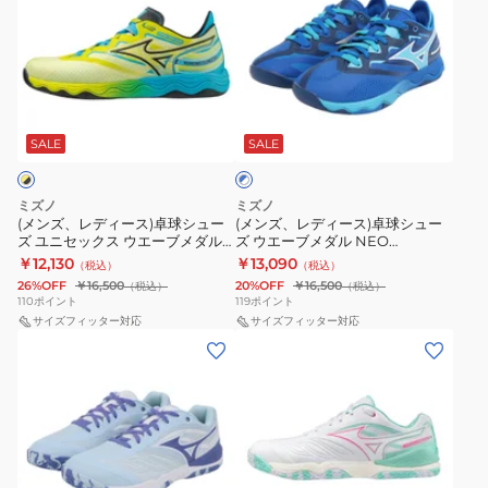
ズ、
ズ、
ブ
ブ
レ
レ
ド
ド
デ
デ
ラ
ラ
ィ
ィ
イ
イ
ブ
ー
ー
ブ
ブ
ル
ス)
ス)
SALE
SALE
ー
EL
NEO3
×
卓
卓
81GA200142
81GA220021
ホ
球
球
ワ
ミズノ
ミズノ
シ
シ
イ
(メンズ、レディース)卓球シュー
(メンズ、レディース)卓球シュー
ト
ズ ユニセックス ウエーブメダル
ズ ウエーブメダル NEO
ュ
ュ
NEO 81GA232501
81GA232522
￥12,130
￥13,090
（税込）
（税込）
ー
ー
26%OFF
￥16,500
20%OFF
￥16,500
（税込）
（税込）
ズ
ズ
110
ポイント
119
ポイント
ユ
サイズフィッター対応
ウ
サイズフィッター対応
(メ
(メ
ニ
エ
ン
ン
セ
ー
ズ、
ズ、
ッ
ブ
レ
レ
ク
メ
デ
デ
ス
ダ
ィ
ィ
ウ
ル