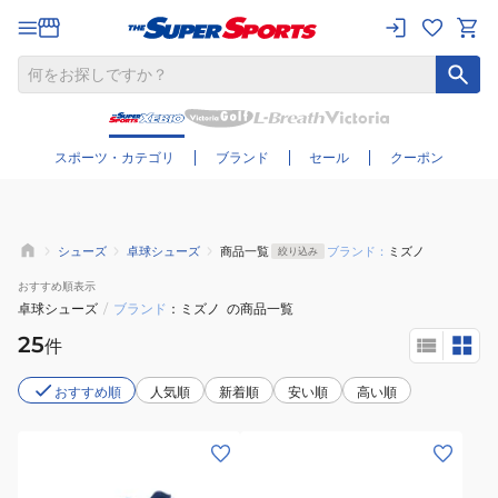
さらに絞り込む
スポーツ・カテゴリ
ブランド
セール
クーポン
シューズ
卓球シューズ
商品一覧
ブランド：
ミズノ
絞り込み
おすすめ
順表示
卓球シューズ
/
ブランド
ミズノ
の商品一覧
25
件
おすすめ順
人気順
新着順
安い順
高い順
(メ
(メ
ン
ン