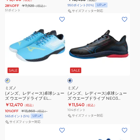
ア
ー
UP
950
ポイント
(
10
%)
28%OFF
￥7,920
（税込）
カ
ズ
51
ポイント
サイズフィッター対応
バ
ウ
(メ
(メ
ン
エ
ン
ン
ビ
ー
ズ、
ズ、
ス
ブ
レ
レ
タ
カ
デ
デ
ー
イ
ィ
ィ
ブ
Z2
ザ
ー
ー
ラ
81GA207020
ー
ス)
ス)
SALE
SALE
ッ
ク
ブ
卓
卓
×
ル
球
球
ブ
ミズノ
ミズノ
ク
シ
シ
ル
(メンズ、レディース)卓球シュー
(メンズ、レディース)卓球シュー
ー
ズ ウエーブドライブ EL
ズ ウエーブドライブ NEO3
7
ュ
ュ
81GA200142
81GA220021
￥12,470
￥11,540
（税込）
（税込）
81GA222027
ー
ー
104
ポイント
10%OFF
￥13,860
（税込）
ズ
ズ
サイズフィッター対応
UP
565
ポイント
(
5
%)
ウ
ウ
サイズフィッター対応
(メ
(メ
エ
エ
ン
ン
ー
ー