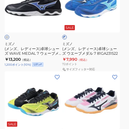
ッ
メ
デ
デ
チ
ダ
ィ
ィ
ソ
ル
ブ
ー
ー
ー
HS
ル
ス)
ス)
SALE
ー
ド
81GA267777
×
卓
卓
2
ホ
球
球
81GA243001
ワ
ミズノ
ミズノ
シ
シ
イ
(メンズ、レディース)卓球シュー
(メンズ、レディース)卓球シュー
ト
ズ WAVE MEDAL 7 ウェーブメ
ズ ウエーブメダル 7 81GA231522
ュ
ュ
ダル 81GA231532
￥13,200
￥7,990
（税込）
（税込）
ー
ー
72
ポイント
UP
1,200
ポイント
(
10
%)
ズ
ズ
サイズフィッター対応
(メ
(メ
WAVE
ウ
ン
ン
MEDAL
エ
ズ、
ズ、
7
ー
レ
レ
ウ
ブ
デ
デ
ェ
メ
ィ
ィ
ー
ダ
ホ
ー
ー
ブ
ル
ワ
ス)
ス)
メ
7
SALE
イ