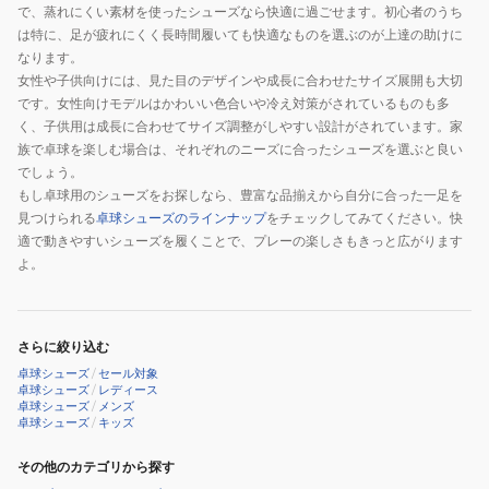
で、蒸れにくい素材を使ったシューズなら快適に過ごせます。初心者のうち
は特に、足が疲れにくく長時間履いても快適なものを選ぶのが上達の助けに
なります。
女性や子供向けには、見た目のデザインや成長に合わせたサイズ展開も大切
です。女性向けモデルはかわいい色合いや冷え対策がされているものも多
く、子供用は成長に合わせてサイズ調整がしやすい設計がされています。家
族で卓球を楽しむ場合は、それぞれのニーズに合ったシューズを選ぶと良い
でしょう。
もし卓球用のシューズをお探しなら、豊富な品揃えから自分に合った一足を
見つけられる
卓球シューズのラインナップ
をチェックしてみてください。快
適で動きやすいシューズを履くことで、プレーの楽しさもきっと広がります
よ。
さらに絞り込む
卓球シューズ
/
セール対象
卓球シューズ
/
レディース
卓球シューズ
/
メンズ
卓球シューズ
/
キッズ
その他のカテゴリから探す