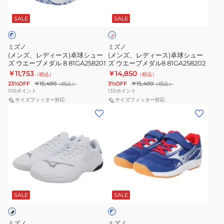
ホ
ー
ー
エ
NEO
ワ
ス)
ス)
SALE
SALE
イ
ー
81GA232522
ト
卓
卓
ブ
×
球
球
メ
ピ
ミズノ
ミズノ
シ
シ
ン
(メンズ、レディース)卓球シュー
(メンズ、レディース)卓球シュー
ダ
ク
ズ ウエーブメダル 8 81GA258201
ズ ウエーブメダル8 81GA258202
ュ
ュ
ル
￥11,753
￥14,850
（税込）
（税込）
ー
ー
NEO
23%OFF
￥15,400
3%OFF
￥15,400
（税込）
（税込）
ズ
ズ
106
ポイント
135
ポイント
81GA232501
ウ
サイズフィッター対応
ウ
サイズフィッター対応
(メ
(キ
エ
エ
ン
ッ
ー
ー
ズ、
ズ)
ブ
ブ
レ
卓
メ
メ
デ
球
ダ
ダ
ィ
シ
ル
ル
ブ
ー
ュ
8
8
ル
ス)
ー
SALE
SALE
ー
81GA258201
81GA258202
×
卓
ズ
ホ
球
ジ
ワ
ミズノ
ミズノ