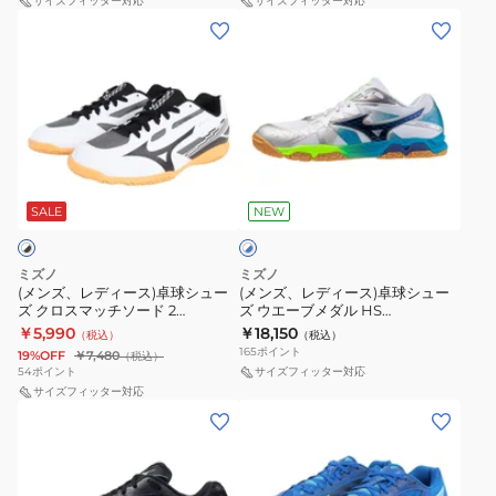
ウ
サイズフィッター対応
ウ
サイズフィッター対応
(メ
(メ
エ
エ
ン
ン
ー
ー
ズ、
ズ、
ブ
ブ
レ
レ
メ
メ
デ
デ
ダ
ダ
ィ
ィ
ル
ル
ホ
ー
ー
8
7
ワ
ス)
ス)
SALE
NEW
イ
WAVE
WIDE
ト
卓
卓
MEDAL
81GA241501
×
球
球
8
ブ
ミズノ
ミズノ
シ
シ
ル
(メンズ、レディース)卓球シュー
(メンズ、レディース)卓球シュー
BOA
ー
ズ クロスマッチソード 2
ズ ウエーブメダル HS
ュ
ュ
81GA269202
81GA243001
81GA267777
￥5,990
￥18,150
（税込）
（税込）
ー
ー
165
ポイント
19%OFF
￥7,480
（税込）
ズ
ズ
54
ポイント
サイズフィッター対応
ク
サイズフィッター対応
ウ
(メ
(メ
ロ
エ
ン
ン
ス
ー
ズ、
ズ、
マ
ブ
レ
レ