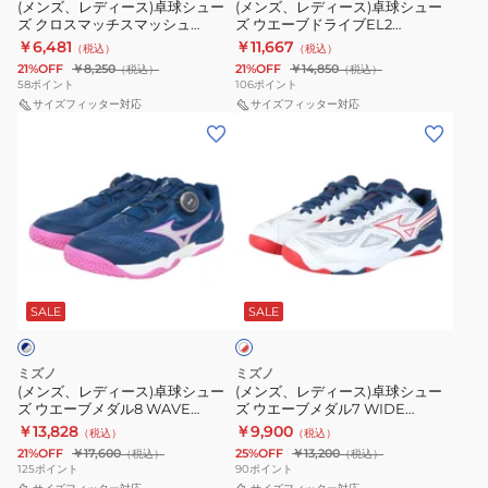
シ
シ
ロ
(メンズ、レディース)卓球シュー
(メンズ、レディース)卓球シュー
ー
ズ クロスマッチスマッシュ
ズ ウエーブドライブEL2
ュ
ュ
81GA253001 81GA253003
81GA250112
￥6,481
￥11,667
（税込）
（税込）
ー
ー
81GA253002
21%OFF
￥8,250
21%OFF
￥14,850
（税込）
（税込）
ズ
ズ
58
ポイント
106
ポイント
ク
サイズフィッター対応
ウ
サイズフィッター対応
(メ
(メ
ロ
エ
ン
ン
ス
ー
ズ、
ズ、
マ
ブ
レ
レ
ッ
ド
デ
デ
チ
ラ
ィ
ィ
ス
イ
ホ
ー
ー
マ
ブ
ワ
ス)
ス)
SALE
SALE
イ
ッ
EL2
ト
卓
卓
シ
81GA250112
×
球
球
ュ
レ
ミズノ
ミズノ
シ
シ
ッ
(メンズ、レディース)卓球シュー
(メンズ、レディース)卓球シュー
81GA253001
ド
ズ ウエーブメダル8 WAVE
ズ ウエーブメダル7 WIDE
ュ
ュ
81GA253003
MEDAL 8 BOA 81GA269202
81GA241501
￥13,828
￥9,900
（税込）
（税込）
ー
ー
81GA253002
21%OFF
￥17,600
25%OFF
￥13,200
（税込）
（税込）
ズ
ズ
125
ポイント
90
ポイント