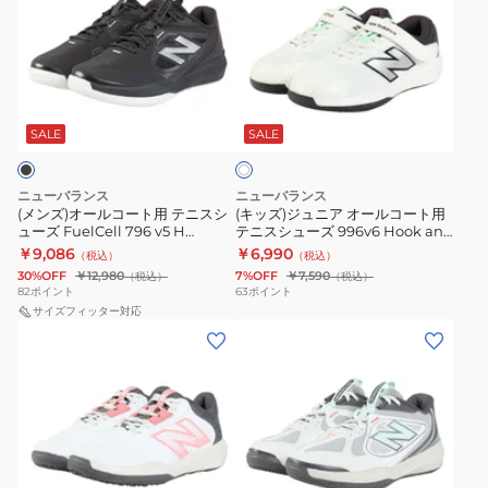
ズ)
ズ)
オ
ジ
ー
ュ
ル
ニ
シ
コ
ア
ル
ー
オ
SALE
SALE
バ
ー
ト
ー
ホ
用
ル
ワ
ニューバランス
ニューバランス
テ
コ
イ
(メンズ)オールコート用 テニスシ
(キッズ)ジュニア オールコート用
ト
ューズ FuelCell 796 v5 H
テニスシューズ 996v6 Hook and
ニ
ー
M79620S4E
Loop KCV996W6 W
￥9,086
￥6,990
（税込）
（税込）
ス
ト
30%OFF
￥12,980
7%OFF
￥7,590
（税込）
（税込）
シ
用
82
ポイント
63
ポイント
ュ
サイズフィッター対応
テ
(レ
(レ
ー
ニ
デ
デ
ズ
ス
ィ
ィ
FuelCell
シ
ー
ー
796
ュ
ス)
ス)
v5
ー
オ
オ
H
ズ
ホ