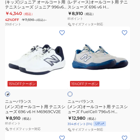
コ
ト
ラ
(キッズ)ジュニア オールコート用
(レディース)オールコート用 テニ
W6963FI2E
ッ
テニスシューズ ジュニア 996v6
スシューズ 696 v6 H
ー
用
ク
JNR B6 KCV996B6 W
W6962582E
￥4,340
￥8,910
（税込）
（税込）
ト
テ
81
ポイント
42%OFF
￥7,590
（税込）
用
ニ
39
ポイント
サイズフィッター対応
(メ
(メ
テ
ス
ン
ン
ニ
シ
ズ)
ズ)
ス
ュ
オ
オ
シ
ー
ー
ー
ュ
ズ
ル
ル
ー
696
ホ
コ
コ
ズ
v6
ワ
ー
ー
ジ
H
15%OFFクーポン
15%OFFクーポン
イ
ト
ト
ト
ュ
W6962582E
用
用
ニ
ニューバランス
ニューバランス
テ
テ
ア
(メンズ)オールコート用 テニスシ
(メンズ)オールコート用 テニスシ
ューズ 696 v6 H M6969CV2E
ューズ FuelCell 796v5 H
ニ
ニ
996v6
M7962IX 4E
￥8,910
￥12,980
（税込）
（税込）
ス
ス
JNR
81
ポイント
UP
354
ポイント
(
3
%)
シ
シ
B6
サイズフィッター対応
サイズフィッター対応
ュ
ュ
KCV996B6
(レ
(レ