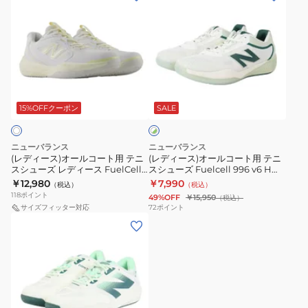
ー
ー
W
デ
デ
ズ
ズ
ィ
ィ
696
FuelCell
ー
ー
v6
796v5
ス)
ス)
H
H
オ
オ
ホ
M6969CV2E
M7962IX
ー
ー
ワ
4E
ル
ル
15%OFFクーポン
SALE
イ
ト
コ
コ
×
ー
ー
グ
ニューバランス
ニューバランス
ト
ト
リ
(レディース)オールコート用 テニ
(レディース)オールコート用 テニ
ー
スシューズ レディース FuelCell
スシューズ Fuelcell 996 v6 H
用
用
ン
796v5 H W7966VU 2E
WCH996A62E
￥12,980
￥7,990
（税込）
（税込）
テ
テ
118
ポイント
49%OFF
￥15,950
（税込）
ニ
ニ
サイズフィッター対応
72
ポイント
(レ
ス
ス
デ
シ
シ
ィ
ュ
ュ
ー
ー
ー
ス)
ズ
ズ
オ
レ
Fuelcell