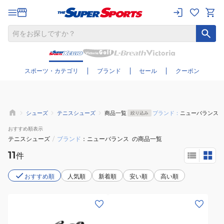
さらに絞り込む
スポーツ・カテゴリ
ブランド
セール
クーポン
シューズ
テニスシューズ
商品一覧
ブランド：
ニューバランス
絞り込み
おすすめ
順表示
テニスシューズ
/
ブランド
ニューバランス
の商品一覧
11
件
おすすめ順
人気順
新着順
安い順
高い順
(メ
(キ
ン
ッ