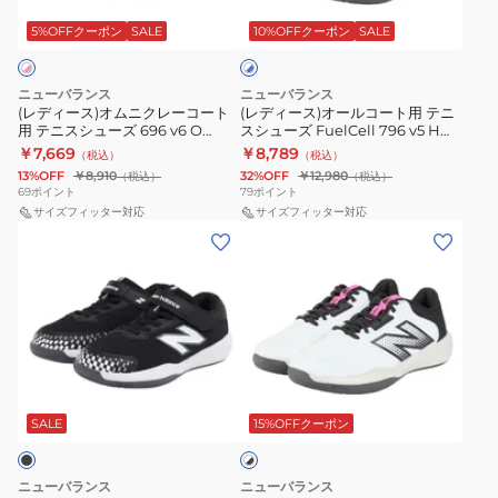
ム
ー
M79620S4E
996v6
ワ
ニ
ル
5%OFFクーポン
SALE
10%OFFクーポン
SALE
イ
Hook
ト
ク
コ
and
×
レ
ー
Loop
ブ
ニューバランス
ニューバランス
ー
ト
ル
(レディース)オムニクレーコート
(レディース)オールコート用 テニ
KCV996W6
ー
用 テニスシューズ 696 v6 O
スシューズ FuelCell 796 v5 H
コ
用
W
W6963FI2E
W79676K2E
￥7,669
￥8,789
（税込）
（税込）
ー
テ
13%OFF
￥8,910
32%OFF
￥12,980
（税込）
（税込）
ト
ニ
69
ポイント
79
ポイント
用
サイズフィッター対応
ス
サイズフィッター対応
(キ
(レ
テ
シ
ッ
デ
ニ
ュ
ズ)
ィ
ス
ー
ジ
ー
シ
ズ
ュ
ス)
ュ
FuelCell
ニ
オ
ー
796
ホ
ア
ー
ズ
v5
ワ
オ
ル
SALE
15%OFFクーポン
イ
696
H
ト
ー
コ
v6
W79676K2E
×
ル
ー
O
ブ
ニューバランス
ニューバランス