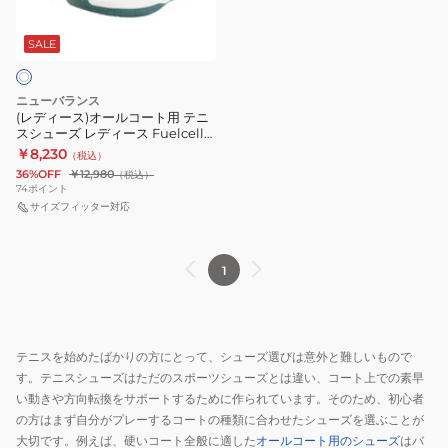
ー
デ
996
ル
ィ
v6
SALE
コ
ー
H
ー
ス
WCH996A62E
ニューバランス
ト
FuelCell
(レディース)オールコート用 テニ
スシューズ レディース Fuelcell
用
796v5
796 v4 H WCH796N4 2E
￥8,230
（税込）
テ
H
36%OFF
￥12,980
（税込）
ニ
W7966VU
74
ポイント
ス
サイズフィッター対応
2E
シ
ュ
1
ー
ズ
レ
デ
テニスを始めたばかりの方にとって、シューズ選びは意外と難しいもので
ィ
す。テニスシューズはただのスポーツシューズとは違い、コート上での素早
い動きや方向転換をサポートするために作られています。そのため、初心者
ー
の方はまず自分がプレーするコートの種類に合わせたシューズを選ぶことが
ス
大切です。例えば、硬いコート全般に適した
オールコート用のシューズ
はバ