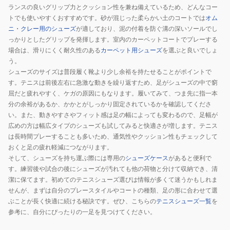
Fuelcell
ランスの良いグリップ力とクッション性を兼ね備えているため、どんなコー
796
トでも使いやすくおすすめです。砂が混じった柔らかい土のコートでは
オム
v4
ニ・クレー用のシューズ
が適しており、泥の付着を防ぐ溝の深いソールでし
H
っかりとしたグリップを発揮します。室内のカーペットコートでプレーする
WCH796N4
場合は、滑りにくく耐久性のある
カーペット用シューズ
を選ぶと良いでしょ
う。
2E
シューズのサイズは普段履く靴より少し余裕を持たせることがポイントで
す。テニスは前後左右に急激な動きを繰り返すため、足がシューズの中で窮
屈だと疲れやすく、ケガの原因にもなります。履いてみて、つま先に指一本
分の余裕があるか、かかとがしっかり固定されているかを確認してくださ
い。また、動きやすさやフィット感は足の幅によっても変わるので、足幅が
広めの方は幅広タイプのシューズも試してみると快適さが増します。テニス
は長時間プレーすることも多いため、通気性やクッション性もチェックして
おくと足の疲れ軽減につながります。
そして、シューズを持ち運ぶ際には専用の
シューズケース
があると便利で
す。練習後や試合の後にシューズが汚れても他の荷物と分けて収納でき、清
潔に保てます。初めてのテニスシューズ選びは情報が多くて迷うかもしれま
せんが、まずは自分のプレースタイルやコートの種類、足の形に合わせて選
ぶことが長く快適に続ける秘訣です。ぜひ、こちらの
テニスシューズ一覧
を
参考に、自分にぴったりの一足を見つけてください。