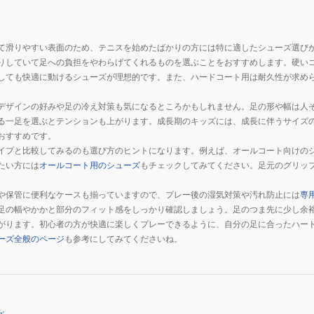
て滑りやすい表面のため、テニスを始めたばかりの方には特に適したシューズ選び
りしていて足への負担をやわらげてくれるものを選ぶことをおすすめします。硬い
しても快適に動けるシューズが理想的です。また、ハードコート用は耐久性が求め
デザインの好みや足の冷え対策も気になるところかもしれません。足の形や幅は人
る一足を選ぶとテンションも上がります。成長期のキッズには、成長に伴うサイズ
おすすめです。
イプと比較してみるのも選び方のヒントになります。例えば、オールコート向けの
たい方には
オールコート用のシューズ
もチェックしてみてください。足元のグリッ
。
や保管に便利なケースも揃っていますので、プレー後の湿気対策や汚れ防止には
専
足の幅やかかと部分のフィット感をしっかり確認しましょう。足のつま先に少し余
がります。初心者の方が快適に楽しくプレーできるように、自分の足に合ったハー
ーズ全般のページ
も参考にしてみてくださいね。