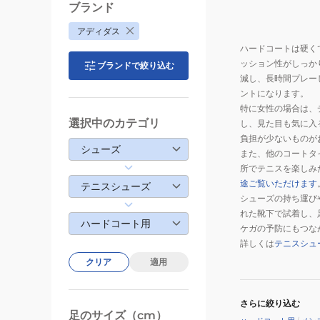
ー
ブランド
ズ
アディダス
M
ハードコートは硬く
JQ0695
ッション性がしっか
ブランドで絞り込む
減し、長時間プレー
ントになります。
特に女性の場合は、
選択中のカテゴリ
し、見た目も気に入
負担が少ないものが
シューズ
また、他のコートタ
所でテニスを楽しみ
途ご覧いただけます
テニスシューズ
シューズの持ち運び
れた靴下で試着し、
ハードコート用
ケガの予防にもつな
詳しくは
テニスシュ
クリア
適用
さらに絞り込む
足のサイズ（cm）