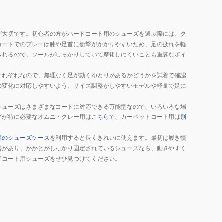
が大切です。初心者の方がハードコート用のシューズを選ぶ際には、ク
コートでのプレーは膝や足首に衝撃がかかりやすいため、足の疲れを軽
られるので、ソールがしっかりしていて摩耗しにくいことも重要なポイ
それぞれなので、無理なく足が動くゆとりがあるかどうかを試着で確認
の変化に対応しやすいよう、サイズ調整がしやすいモデルや軽量で足に
シューズはさまざまなコートに対応できる万能型なので、いろいろな場
プが特に必要なオムニ・クレー用は
こちら
で、カーペットコート用は
別
用のシューズケース
を利用すると長くきれいに使えます。最初は履き慣
裕があり、かかとがしっかり固定されているシューズなら、動きやすく
ドコート用シューズをぜひ見つけてください。