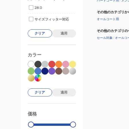
ハードコート用
/
メン
28.0
その他のカテゴリか
オールコート用
サイズフィッター対応
その他のカテゴリの
クリア
適用
セール対象
/
オールコ
カラー
クリア
適用
価格
99000
0