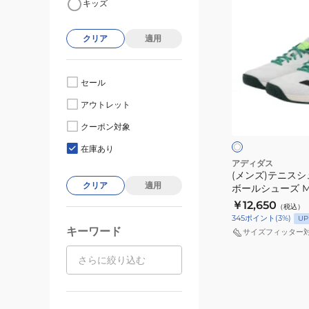
キッズ
ン
ズ)
クリア
適用
テ
ニ
ス
セール
シ
ホ
アウトレット
ュ
ワ
イ
ー
クーポン対象
ト
ズ
在庫あり
ピ
アディダス
(メンズ)テニスシ
ッ
クリア
適用
ボールシューズ M 
ク
￥12,650
（税込）
ル
345
ポイント
(
3
%)
UP
ボ
キーワード
サイズフィッター
ー
ル
シ
ュ