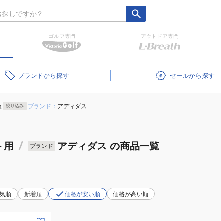
ゴルフ専門
アウトドア専門
ブランド
セール
覧
ブランド：
アディダス
絞り込み
ト用
/
アディダス
の商品一覧
ブランド
気順
新着順
価格が安い順
価格が高い順