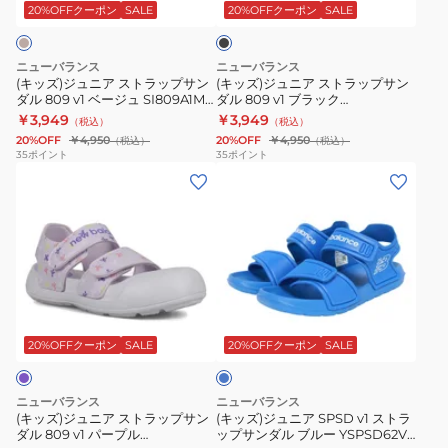
ス
ス
ュ
ル
ッ
20%OFFクーポン
SALE
20%OFFクーポン
SALE
ク
ト
ト
YSPSD97S
I80997VM
ラ
ラ
M
ス
ニューバランス
ニューバランス
ッ
ッ
ポ
(キッズ)ジュニア ストラップサン
(キッズ)ジュニア ストラップサン
ダル 809 v1 ベージュ SI809A1M
ダル 809 v1 ブラック
プ
プ
ー
スポーツ サンダル カジュアルシ
SIA809P3M スポーツ サンダル カ
￥3,949
￥3,949
（税込）
（税込）
サ
サ
ツ
ューズ
ジュアルシューズ
20%OFF
￥4,950
20%OFF
￥4,950
（税込）
（税込）
ン
ン
サ
35
ポイント
35
ポイント
(キ
(キ
ダ
ダ
ン
ッ
ッ
ル
ル
ダ
ズ)
ズ)
809
809
ル
ジ
ジ
v1
v1
カ
ュ
ュ
ベ
ブ
ジ
ニ
ニ
ー
ラ
ュ
ブ
ア
ア
ジ
ッ
ア
ル
ス
SPSD
ュ
ク
ル
ー
20%OFFクーポン
SALE
20%OFFクーポン
SALE
ト
v1
SI809A1M
SIA809P3M
シ
ラ
ス
ス
ス
ュ
ニューバランス
ニューバランス
ッ
ト
ポ
ポ
ー
(キッズ)ジュニア ストラップサン
(キッズ)ジュニア SPSD v1 ストラ
ダル 809 v1 パープル
ップサンダル ブルー YSPSD62V
プ
ラ
ー
ー
ズ