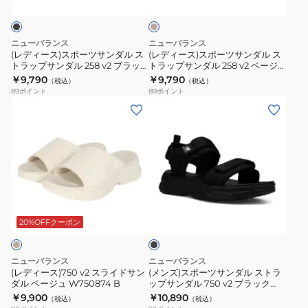
ー
ー
ル
ジ
ュ
ツ
ツ
シ
サ
サ
ュ
ニューバランス
ニューバランス
ン
ン
ー
(レディース)スポーツサンダル ス
(レディース)スポーツサンダル ス
トラップサンダル 258 v2 ブラッ
トラップサンダル 258 v2 ベージ
ダ
ダ
ズ
ク W2586XRB サンダル カジュア
ュ W2588TTB サンダル カジュア
￥9,790
￥9,790
（税込）
（税込）
ル
ル
ル シューズ
ル シューズ
89
ポイント
89
ポイント
ス
ス
(レ
(メ
ト
ト
デ
ン
ラ
ラ
ィ
ズ)
ッ
ッ
ー
ス
プ
プ
ス)750
ポ
サ
サ
v2
ー
ブ
ン
ン
ス
ツ
ラ
ダ
ダ
ラ
サ
ッ
20%OFFクーポン
ル
ル
ク
イ
ン
258
258
ド
ダ
ニューバランス
ニューバランス
v2
v2
サ
ル
(レディース)750 v2 スライドサン
(メンズ)スポーツサンダル ストラ
ブ
ベ
ダル ベージュ W750874 B
ップサンダル 750 v2 ブラック
ン
ス
M7504M5D サンダル カジュアル
￥9,900
￥10,890
ラ
ー
（税込）
（税込）
ダ
ト
シューズ