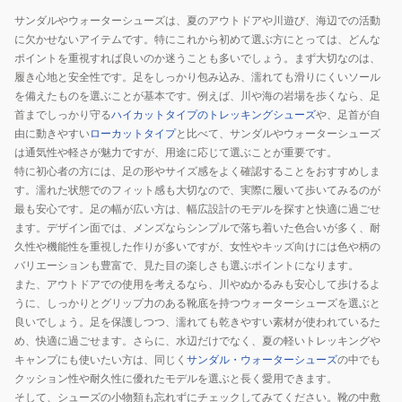
カ
ダ
サンダルやウォーターシューズは、夏のアウトドアや川遊び、海辺での活動
ジ
ル
に欠かせないアイテムです。特にこれから初めて選ぶ方にとっては、どんな
ュ
750
ポイントを重視すれば良いのか迷うことも多いでしょう。まず大切なのは、
ア
v2
履き心地と安全性です。足をしっかり包み込み、濡れても滑りにくいソール
ル
グ
を備えたものを選ぶことが基本です。例えば、川や海の岩場を歩くなら、足
シ
レ
首までしっかり守る
ハイカットタイプのトレッキングシューズ
や、足首が自
ュ
ー
由に動きやすい
ローカットタイプ
と比べて、サンダルやウォーターシューズ
ー
は通気性や軽さが魅力ですが、用途に応じて選ぶことが重要です。
M7508MED
特に初心者の方には、足の形やサイズ感をよく確認することをおすすめしま
ズ
サ
す。濡れた状態でのフィット感も大切なので、実際に履いて歩いてみるのが
ン
最も安心です。足の幅が広い方は、幅広設計のモデルを探すと快適に過ごせ
ダ
ます。デザイン面では、メンズならシンプルで落ち着いた色合いが多く、耐
ル
久性や機能性を重視した作りが多いですが、女性やキッズ向けには色や柄の
カ
バリエーションも豊富で、見た目の楽しさも選ぶポイントになります。
ジ
また、アウトドアでの使用を考えるなら、川やぬかるみも安心して歩けるよ
うに、しっかりとグリップ力のある靴底を持つウォーターシューズを選ぶと
ュ
良いでしょう。足を保護しつつ、濡れても乾きやすい素材が使われているた
ア
め、快適に過ごせます。さらに、水辺だけでなく、夏の軽いトレッキングや
ル
キャンプにも使いたい方は、同じく
サンダル・ウォーターシューズ
の中でも
シ
クッション性や耐久性に優れたモデルを選ぶと長く愛用できます。
ュ
そして、シューズの小物類も忘れずにチェックしてみてください。靴の中敷