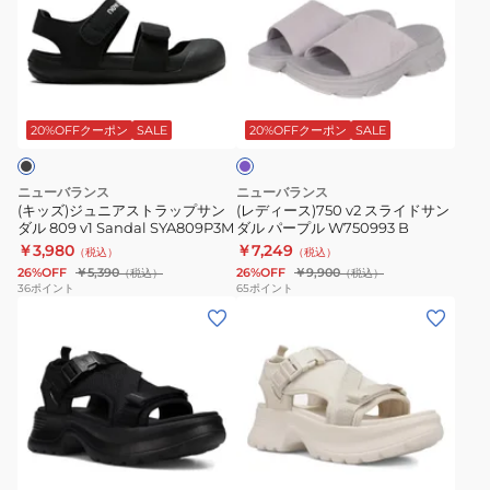
ジ
ー
v1
v1
カ
ュ
ス)750
A1
ベ
ジ
ニ
v2
SYFSPSA1
ー
ュ
パ
ア
ス
M
ジ
ア
ー
ス
ラ
ュ
ル
プ
20%OFFクーポン
SALE
20%OFFクーポン
SALE
ル
ト
イ
SY809A1M
シ
ラ
ド
ス
ュ
ニューバランス
ニューバランス
ッ
サ
ポ
ー
(キッズ)ジュニアストラップサン
(レディース)750 v2 スライドサン
ダル 809 v1 Sandal SYA809P3M
ダル パープル W750993 B
プ
ン
ー
ズ
￥3,980
￥7,249
（税込）
（税込）
サ
ダ
ツ
26%OFF
￥5,390
26%OFF
￥9,900
（税込）
（税込）
ン
ル
サ
36
ポイント
65
ポイント
(レ
(レ
ダ
パ
ン
デ
デ
ル
ー
ダ
ィ
ィ
809
プ
ル
ー
ー
v1
ル
カ
ス)
ス)
Sandal
W750993
ジ
ス
ス
SYA809P3M
B
ュ
ベ
ポ
ポ
ア
ー