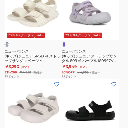
ズ)
ズ)
ジ
ジ
ュ
ュ
ニ
ニ
パ
ア
ア
ー
SPSD
ス
プ
20%OFFクーポン
SALE
20%OFFクーポン
SALE
ル
v1
ト
ス
ラ
ニューバランス
ニューバランス
ト
ッ
(キッズ)ジュニア SPSD v1 ストラ
(キッズ)ジュニア ストラップサン
ップサンダル ベージュ
ダル 809 v1 パープル I80997VM
ラ
プ
YSPSD97S M
スポーツ サンダル カジュアルシ
￥3,290
￥3,949
（税込）
（税込）
ッ
サ
ューズ
33%OFF
￥4,950
20%OFF
￥4,950
（税込）
（税込）
プ
ン
29
ポイント
35
ポイント
(キ
(キ
サ
ダ
ッ
ッ
ン
ル
ズ)
ズ)
ダ
809
ジ
ジ
ル
v1
ュ
ュ
ベ
パ
ニ
ニ
ー
ー
ブ
ア
ア
ジ
プ
ラ