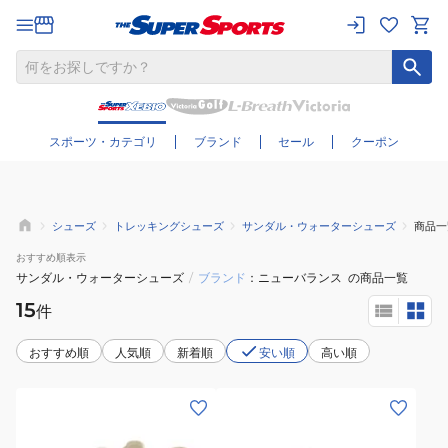
さらに絞り込む
スポーツ・カテゴリ
ブランド
セール
クーポン
シューズ
トレッキングシューズ
サンダル・ウォーターシューズ
商品一
おすすめ
順表示
サンダル・ウォーターシューズ
/
ブランド
ニューバランス
の商品一覧
15
件
おすすめ順
人気順
新着順
安い順
高い順
(キ
(キ
ッ
ッ