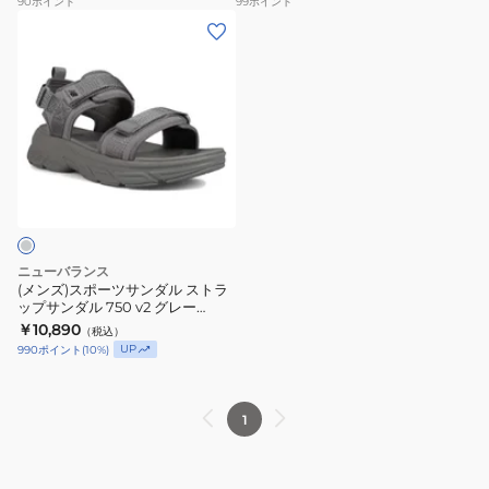
90
ポイント
99
ポイント
ッ
ジ
ル
ラ
(メ
ク
ュ
ベ
ッ
ン
W2586XRB
W2588TTB
ー
プ
ズ)
サ
サ
ジ
サ
ス
ン
ン
ュ
ン
ポ
ダ
ダ
W750874
ダ
ー
ル
ル
B
ル
ツ
カ
カ
750
サ
ジ
ジ
v2
ン
ュ
ュ
ブ
ダ
ニューバランス
ア
ア
ラ
ル
(メンズ)スポーツサンダル ストラ
ル
ル
ッ
ップサンダル 750 v2 グレー
ス
M7508MED サンダル カジュアル
シ
シ
￥10,890
ク
（税込）
ト
シューズ
UP
990
ポイント
(
10
%)
ュ
ュ
M7504M5D
ラ
ー
ー
サ
ッ
ズ
ズ
ン
プ
1
ダ
サ
ル
ン