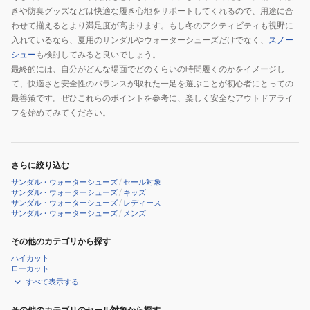
ー
きや防臭グッズなどは快適な履き心地をサポートしてくれるので、用途に合
ズ
わせて揃えるとより満足度が高まります。もし冬のアクティビティも視野に
入れているなら、夏用のサンダルやウォーターシューズだけでなく、
スノー
シュー
も検討してみると良いでしょう。
最終的には、自分がどんな場面でどのくらいの時間履くのかをイメージし
て、快適さと安全性のバランスが取れた一足を選ぶことが初心者にとっての
最善策です。ぜひこれらのポイントを参考に、楽しく安全なアウトドアライ
フを始めてみてください。
さらに絞り込む
サンダル・ウォーターシューズ
/
セール対象
サンダル・ウォーターシューズ
/
キッズ
サンダル・ウォーターシューズ
/
レディース
サンダル・ウォーターシューズ
/
メンズ
その他のカテゴリから探す
ハイカット
ローカット
すべて表示する
その他のカテゴリのセール対象から探す