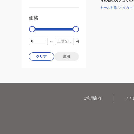
その他のカテゴリの
久
セール対象
/
ハイカッ
性
価格
99000
0
～
円
クリア
適用
ご利用案内
よく