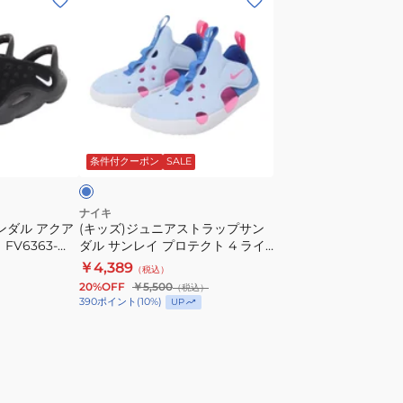
ッ
ズ)
ジ
ュ
ニ
ア
ラ
ス
イ
条件付クーポン
SALE
ト
ラ
ッ
ナイキ
ンダル アクア
(キッズ)ジュニアストラップサン
プ
V6363-
ダル サンレイ プロテクト 4 ライ
サ
 レジャー プー
トブルー PS HF6277-402 サンダ
￥4,389
（税込）
ン
ン性
ル
20%OFF
￥5,500
（税込）
ダ
390
ポイント
(
10
%)
UP
ル
サ
ン
レ