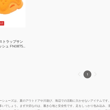
4
ブ
HF6278-
ラ
001
ッ
ク
LE
FV6363-
002
日
ーストラップサン
常
シュ FN0875-
履
 ベビー 水遊び キ
タ
ウ
ン
レ
1
ジ
ャ
ー
プ
ー
ーシューズは、夏のアウトドアや川遊び、海辺での活動に欠かせないアイテムです
多いでしょう。まず大切なのは、履き心地と安全性です。足をしっかり包み込み、
ル