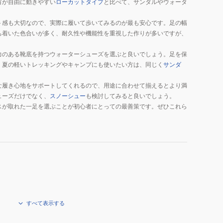
首が自由に動きやすい
ローカットタイプ
と比べて、サンダルやウォータ
ル
ト感も大切なので、実際に履いて歩いてみるのが最も安心です。足の幅
ち着いた色合いが多く、耐久性や機能性を重視した作りが多いですが、
力のある靴底を持つウォーターシューズを選ぶと良いでしょう。足を保
、夏の軽いトレッキングやキャンプにも使いたい方は、同じく
サンダ
な履き心地をサポートしてくれるので、用途に合わせて揃えるとより満
ューズだけでなく、
スノーシュー
も検討してみると良いでしょう。
スが取れた一足を選ぶことが初心者にとっての最善策です。ぜひこれら
すべて表示する