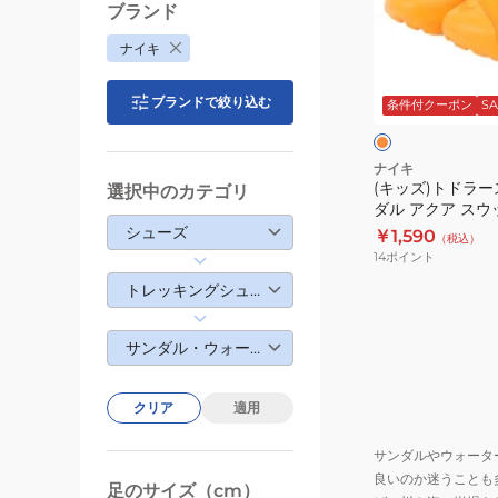
イ
ド
ブランド
プ
ラ
ナイキ
ロ
ー
オ
テ
ス
レ
ブランドで絞り込む
ン
条件付クーポン
SA
ク
ト
ジ
ト
ラ
4
ッ
ナイキ
PS
(キッズ)トドラ
選択中のカテゴリ
プ
ダル アクア スウッ
HF6277-
サ
800 キッズ 子供
シューズ
￥1,590
001
（税込）
ン
ャンプ 耐久性
14
ポイント
ダ
トレッキングシューズ
ル
ア
サンダル・ウォーターシューズ
ク
ア
ス
クリア
適用
ウ
サンダルやウォータ
ッ
良いのか迷うことも
シ
足のサイズ（cm）