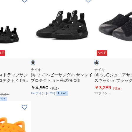
ッ
ッ
ズ)
ズ)
ベ
ジ
ビ
ュ
ー
ニ
サ
ア
ブ
ブ
ン
サ
ラ
ラ
ッ
ッ
ト
LE
SALE
ダ
ン
ク
ブ
ル
ダ
ル
ー
サ
ル
ナイキ
ナイキ
アストラップサン
(キッズ)ベビーサンダル サンレイ
(キッズ)ジュニアサ
ン
ア
テクト 4 PS
プロテクト 4 HF6278-001
スウッシュ ブラック F
レ
ク
002 日常履 タウン
￥4,950
￥3,289
（税込）
（税込）
イ
ア
ル 耐久性 クッショ
29
ポイント
135
ポイント
(
3
%)
UP
（税込）
プ
ス
P
ロ
ウ
テ
ッ
ク
シ
ト
ュ