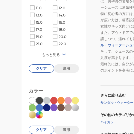
ば、川や海の岩場を
ュ
ーシューズは通気性
11.0
12.0
FN0875-
特に初心者の方には
13.0
14.0
800
が広い方は、幅広設
15.0
16.0
キ
女性やキッズ向けに
17.0
18.0
ッ
また、アウトドアで
19.0
20.0
護しつつ、濡れても
ズ
21.0
22.0
ル・ウォーターシュ
子
そして、シューズの
供
もっと見る
足度が高まります。
ベ
最終的には、自分が
ビ
クリア
適用
のポイントを参考に
ー
水
遊
カラー
さらに絞り込む
び
サンダル・ウォーター
キ
ャ
その他のカテゴリか
ン
ハイカット
プ
クリア
適用
耐