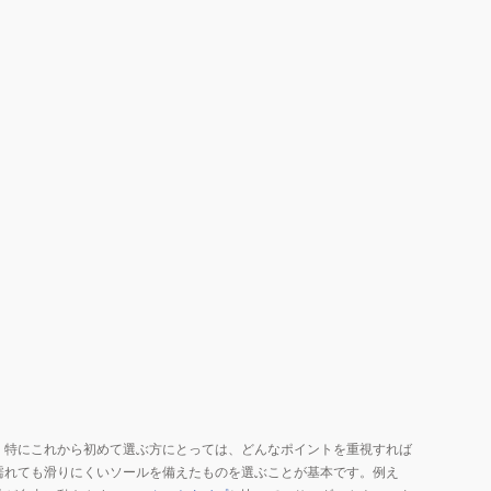
イ
プ
ロ
テ
ク
ト
4
ラ
イ
ト
ブ
ル
ー
PS
HF6277-
402
サ
ン
。特にこれから初めて選ぶ方にとっては、どんなポイントを重視すれば
濡れても滑りにくいソールを備えたものを選ぶことが基本です。例え
ダ