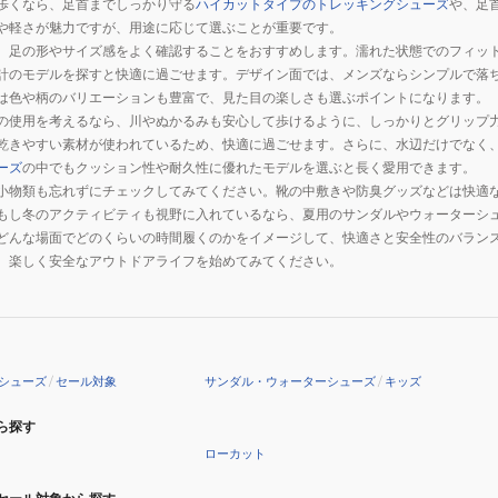
歩くなら、足首までしっかり守る
ハイカットタイプのトレッキングシューズ
や、足
耐
や軽さが魅力ですが、用途に応じて選ぶことが重要です。
久
、足の形やサイズ感をよく確認することをおすすめします。濡れた状態でのフィッ
性
計のモデルを探すと快適に過ごせます。デザイン面では、メンズならシンプルで落
ク
は色や柄のバリエーションも豊富で、見た目の楽しさも選ぶポイントになります。
ッ
の使用を考えるなら、川やぬかるみも安心して歩けるように、しっかりとグリップ
シ
乾きやすい素材が使われているため、快適に過ごせます。さらに、水辺だけでなく
ーズ
の中でもクッション性や耐久性に優れたモデルを選ぶと長く愛用できます。
ョ
小物類も忘れずにチェックしてみてください。靴の中敷きや防臭グッズなどは快適
ン
もし冬のアクティビティも視野に入れているなら、夏用のサンダルやウォーターシ
性
どんな場面でどのくらいの時間履くのかをイメージして、快適さと安全性のバラン
、楽しく安全なアウトドアライフを始めてみてください。
シューズ
/
セール対象
サンダル・ウォーターシューズ
/
キッズ
ら探す
ローカット