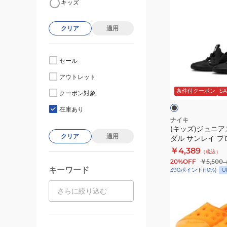
キッズ
ッ
ズ)
クリア
適用
ジ
ュ
ニ
セール
ア
ブ
アウトレット
ス
ラ
ッ
条件付クーポン
SA
ト
クーポン対象
ク
ク
ラ
在庫あり
ッ
ナイキ
(キッズ)ジュニ
プ
クリア
適用
ダル サンレイ プロ
サ
HF6277-001
￥4,389
（税込）
ン
20%OFF
￥5,500
ダ
キーワード
390
ポイント
(
10
%)
U
ル
(キ
サ
ッ
ン
ズ)
レ
ト