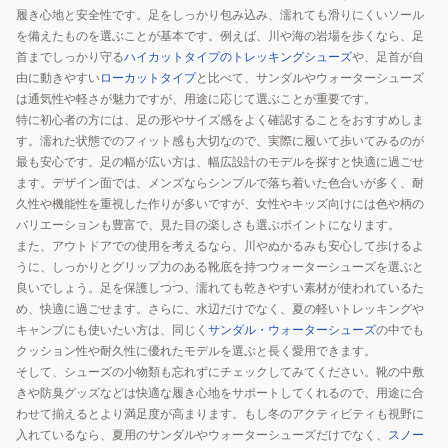
サ
サ
履き心地と安全性です。足をしっかり包み込み、濡れても滑りにくいソール
ン
ン
を備えたものを選ぶことが基本です。例えば、川や海の岩場を歩くなら、足
ダ
ダ
首までしっかり守る
ハイカットタイプのトレッキングシューズ
や、足首が自
由に動きやすい
ローカットタイプ
と比べて、サンダルやウォーターシューズ
ル
ル
は通気性や軽さが魅力ですが、用途に応じて選ぶことが重要です。
ピ
ブ
特に初心者の方には、足の形やサイズ感をよく確認することをおすすめしま
ン
ラ
す。濡れた状態でのフィット感も大切なので、実際に履いて歩いてみるのが
ク
ッ
最も安心です。足の幅が広い方は、幅広設計のモデルを探すと快適に過ごせ
ホ
ク
ます。デザイン面では、メンズならシンプルで落ち着いた色合いが多く、耐
ワ
37303892
久性や機能性を重視した作りが多いですが、女性やキッズ向けには色や柄の
イ
バリエーションも豊富で、見た目の楽しさも選ぶポイントになります。
また、アウトドアでの使用を考えるなら、川やぬかるみも安心して歩けるよ
ト
うに、しっかりとグリップ力のある靴底を持つウォーターシューズを選ぶと
37303891
良いでしょう。足を保護しつつ、濡れても乾きやすい素材が使われているた
め、快適に過ごせます。さらに、水辺だけでなく、夏の軽いトレッキングや
キャンプにも使いたい方は、同じく
サンダル・ウォーターシューズ
の中でも
クッション性や耐久性に優れたモデルを選ぶと長く愛用できます。
そして、シューズの小物類も忘れずにチェックしてみてください。靴の中敷
きや防臭グッズなどは快適な履き心地をサポートしてくれるので、用途に合
わせて揃えるとより満足度が高まります。もし冬のアクティビティも視野に
入れているなら、夏用のサンダルやウォーターシューズだけでなく、
スノー