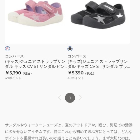
ズ)
ズ)
ジ
ジ
ュ
ュ
ニ
ニ
ブ
ア
ア
ラ
ス
ス
ッ
ク
ト
ト
ラ
ラ
コンバース
コンバース
ッ
ッ
(キッズ)ジュニア ストラップサン
(キッズ)ジュニア ストラップサン
ダル キッズ CV ST サンダル ピン
ダル キッズ CV ST サンダル ブラ
プ
プ
ク ホワイト 37303891
ック 37303892
￥5,390
￥5,390
（税込）
（税込）
サ
サ
49
ポイント
49
ポイント
ン
ン
ダ
ダ
ル
ル
1
キ
キ
ッ
ッ
ズ
ズ
サンダルやウォーターシューズは、夏のアウトドアや川遊び、海辺での活動
CV
CV
に欠かせないアイテムです。特にこれから初めて選ぶ方にとっては、どんな
ST
ST
ポイントを重視すれば良いのか迷うことも多いでしょう。まず大切なのは、