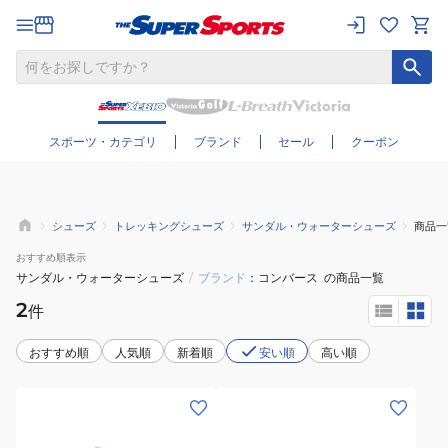
さらに絞り込む
スポーツ・カテゴリ
ブランド
セール
クーポン
シューズ
トレッキングシューズ
サンダル・ウォーターシューズ
商品一
おすすめ
順表示
サンダル・ウォーターシューズ
/
ブランド
コンバース
の商品一覧
2
件
おすすめ順
人気順
新着順
安い順
高い順
(キ
(キ
ッ
ッ