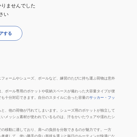
かりませんでした
さい
アする
ニフォームやシューズ、ボールなど、練習のたびに持ち運ぶ荷物は意外
は、ボール専用のポケットや収納スペースが備わった大容量タイプが便
でも十分対応できます。自分のスタイルに合った容量の
サッカー・フッ
ると、他の荷物が汚れてしまいます。シューズ用のポケットが独立して
よいメッシュ素材が使われているものは、汗をかいたウェアや濡れたシ
での移動に適しており、肩への負担を分散できるのが魅力です。一方
を考慮して、使い勝手の良い形状を選ぶと毎日のルーティンが快適にな