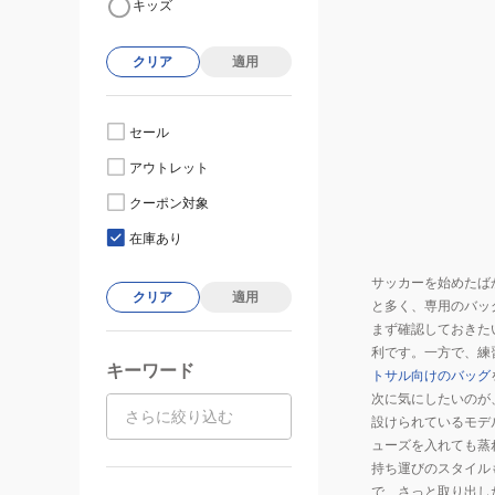
キッズ
クリア
適用
セール
アウトレット
クーポン対象
在庫あり
サッカーを始めたば
クリア
適用
と多く、専用のバッ
まず確認しておきた
利です。一方で、練
キーワード
トサル向けのバッグ
次に気にしたいのが
設けられているモデ
ューズを入れても蒸
持ち運びのスタイル
で、さっと取り出し