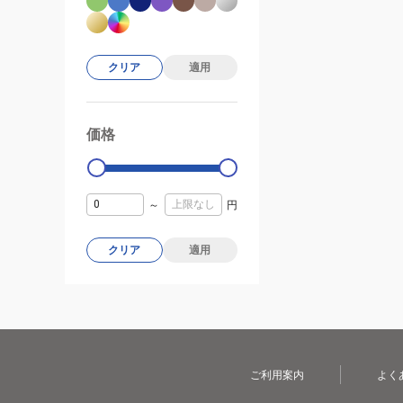
クリア
適用
価格
99000
0
～
円
クリア
適用
ご利用案内
よく