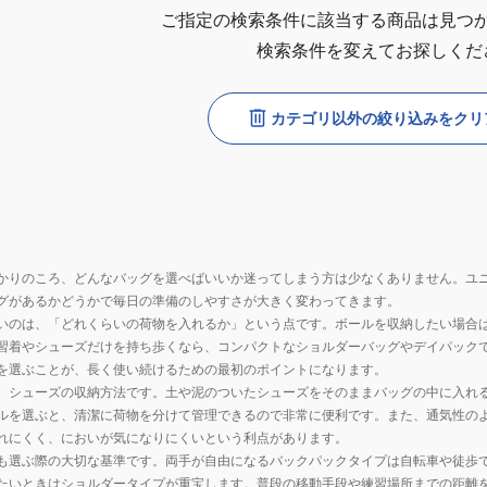
ご指定の検索条件に該当する商品は見つ
検索条件を変えてお探しくだ
カテゴリ以外の絞り込みをクリ
かりのころ、どんなバッグを選べばいいか迷ってしまう方は少なくありません。ユ
グがあるかどうかで毎日の準備のしやすさが大きく変わってきます。
いのは、「どれくらいの荷物を入れるか」という点です。ボールを収納したい場合
習着やシューズだけを持ち歩くなら、コンパクトなショルダーバッグやデイパック
を選ぶことが、長く使い続けるための最初のポイントになります。
、シューズの収納方法です。土や泥のついたシューズをそのままバッグの中に入れ
ルを選ぶと、清潔に荷物を分けて管理できるので非常に便利です。また、通気性の
れにくく、においが気になりにくいという利点があります。
も選ぶ際の大切な基準です。両手が自由になるバックパックタイプは自転車や徒歩
たいときはショルダータイプが重宝します。普段の移動手段や練習場所までの距離