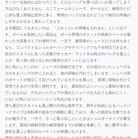
サッカーを始めたばかりのころ、どんなバッグを選べばいいか迷ってしまう
バ
方は少なくありません。ユニフォームやシューズ、ボールなど、練習のたび
ス
に持ち運ぶ荷物は意外と多く、専用のバッグがあるかどうかで毎日の準備の
ト
しやすさが大きく変わってきます。
ー
まず確認しておきたいのは、「どれくらいの荷物を入れるか」という点で
ト
す。ボールを収納したい場合は、ボール専用のポケットや収納スペースが備
わった大容量タイプが便利です。一方で、練習着やシューズだけを持ち歩く
バ
なら、コンパクトなショルダーバッグやデイパックでも十分対応できます。
ッ
自分のスタイルに合った容量の
サッカー・フットサル向けのバッグ
を選ぶこ
グ
とが、長く使い続けるための最初のポイントになります。
MCI-
次に気にしたいのが、シューズの収納方法です。土や泥のついたシューズを
TTB01
そのままバッグの中に入れると、他の荷物が汚れてしまいます。シューズ用
IVORY
のポケットが独立して設けられているモデルを選ぶと、清潔に荷物を分けて
管理できるので非常に便利です。また、通気性のよいメッシュ素材が使われ
ているものは、汗をかいたウェアや濡れたシューズを入れても蒸れにくく、
においが気になりにくいという利点があります。
持ち運びのスタイルも選ぶ際の大切な基準です。両手が自由になるバックパ
ックタイプは自転車や徒歩での移動に適しており、肩への負担を分散できる
のが魅力です。一方で、さっと取り出したいときはショルダータイプが重宝
します。普段の移動手段や練習場所までの距離を考慮して、使い勝手の良い
形状を選ぶと毎日のルーティンが快適になります。
素材の耐久性も見逃せません。グラウンドでの使用を想定して、傷や水に強