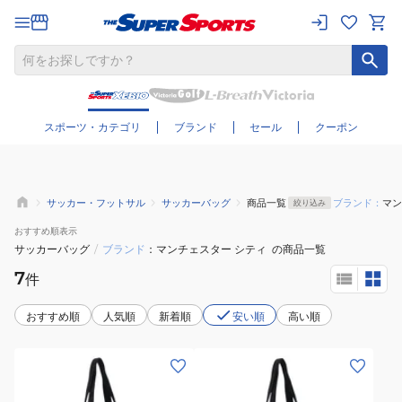
さらに絞り込む
スポーツ・カテゴリ
ブランド
セール
クーポン
サッカー・フットサル
サッカーバッグ
商品一覧
ブランド：
マン
絞り込み
おすすめ
順表示
サッカーバッグ
/
ブランド
マンチェスター シティ
の商品一覧
7
件
おすすめ順
人気順
新着順
安い順
高い順
(メ
(メ
ン
ン