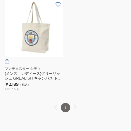
シ
ト
(メ
MCI-
BLUE
ュ
ー
ン
TTB01
GREALISH
ト
ズ、
BLACK
キ
バ
レ
ャ
ッ
デ
ン
グ
ィ
バ
MCI-
ー
ス
TTB01
ス)
ト
IVORY
グ
ー
リ
マンチェスター シティ
ト
ー
(メンズ、レディース)グリーリッ
バ
シュ GREALISH キャンバス トー
リ
トバッグ MCI-TTB01 IVORY
￥2,189
ッ
（税込）
ッ
19
ポイント
グ
シ
MCI-
ュ
TTB01
GREALISH
1
BLUE
キ
ャ
ン