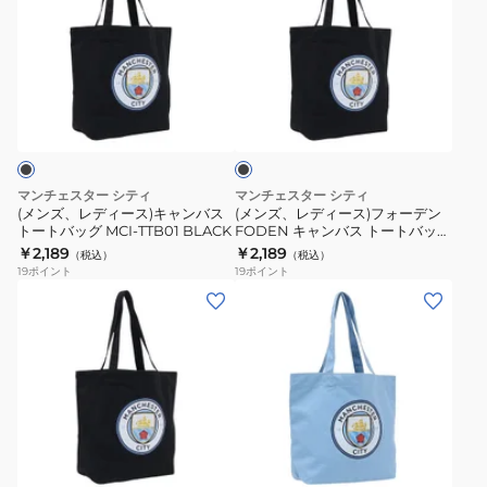
ズ、
ズ、
レ
レ
デ
デ
ィ
ィ
ブ
ー
ー
ラ
ス)
ス)
ッ
ク
キ
フ
ャ
ォ
マンチェスター シティ
マンチェスター シティ
ン
ー
(メンズ、レディース)キャンバス
(メンズ、レディース)フォーデン
トートバッグ MCI-TTB01 BLACK
FODEN キャンバス トートバッグ
バ
デ
MCI-TTB01 BLACK
￥2,189
￥2,189
（税込）
（税込）
ス
ン
19
ポイント
19
ポイント
ト
FODEN
(メ
(メ
ー
キ
ン
ン
ト
ャ
ズ、
ズ、
バ
ン
レ
レ
ッ
バ
デ
デ
グ
ス
ィ
ィ
ラ
MCI-
ト
ー
ー
イ
TTB01
ー
ス)
ス)
ト