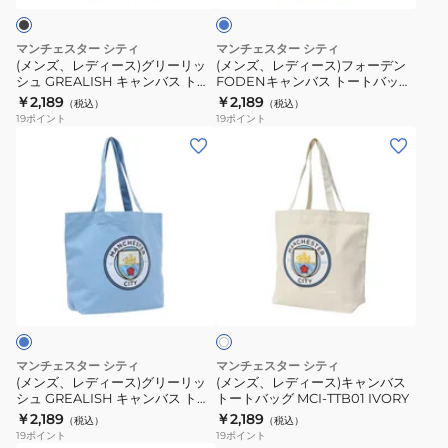
BLACK
ト
ブ
グ
フ
ル
バ
リ
ォ
ー
マンチェスター シティ
マンチェスター シティ
ッ
ー
ー
(メンズ、レディース)グリーリッ
(メンズ、レディース)フォーデン
グ
シュ GREALISH キャンバス トー
FODENキャンバス トートバッグ
リ
デ
トバッグ MCI-TTB01 BLACK
MCI-TTB01 BLUE
￥2,189
￥2,189
MCI-
（税込）
（税込）
ッ
ン
19
ポイント
19
ポイント
TTB01
シ
FODEN
(メ
(メ
BLACK
ュ
キ
ン
ン
GREALISH
ャ
ズ、
ズ、
キ
ン
レ
レ
ャ
バ
デ
デ
ン
ス
ィ
ィ
ア
バ
ト
ー
ー
イ
ス
ー
ス)
ス)
ボ
ト
ト
リ
グ
キ
ー
ー
バ
リ
ャ
マンチェスター シティ
マンチェスター シティ
ト
ッ
ー
ン
(メンズ、レディース)グリーリッ
(メンズ、レディース)キャンバス
バ
グ
シュ GREALISH キャンバス トー
トートバッグ MCI-TTB01 IVORY
リ
バ
トバッグ MCI-TTB01 BLUE
￥2,189
￥2,189
ッ
MCI-
（税込）
（税込）
ッ
ス
19
ポイント
19
ポイント
グ
TTB01