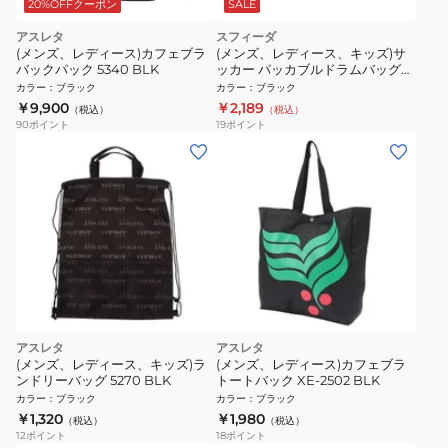
20%OFFクーポン
SALE
アスレタ
スフィーダ
(メンズ、レディース)カフェブラ
(メンズ、レディース、キッズ)サ
バックパック 5340 BLK
ッカー パッカブルドラムバッグ
SH-23B05 BLK
カラー
：
ブラック
カラー
：
ブラック
￥9,900
￥2,189
（税込）
（税込）
90
ポイント
19
ポイント
アスレタ
アスレタ
(メンズ、レディース、キッズ)ラ
(メンズ、レディース)カフェブラ
ンドリーバッグ 5270 BLK
トートバック XE-2502 BLK
カラー
：
ブラック
カラー
：
ブラック
￥1,320
￥1,980
（税込）
（税込）
12
ポイント
18
ポイント