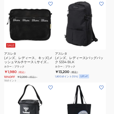
SALE
アスレタ
アスレタ
(メンズ、レディース、キッズ)メ
(メンズ、レディース)バッグパッ
ッシュマルチケース Lサイズ
ク 5334 BLK
5321L BLK
カラー
：
ブラック
カラー
：
ブラック
￥1,980
￥13,200
（税込）
（税込）
UP
1,800
ポイント
(
15
%)
10%OFF
￥2,200
（税込）
18
ポイント