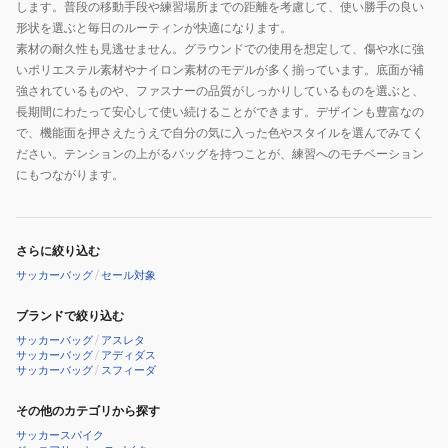
します。普段の移動手段や練習場所までの距離を考慮して、使い勝手の良い
形状を選ぶと毎日のルーティンが快適になります。
素材の耐久性も見逃せません。グラウンドでの使用を想定して、傷や水に強
いポリエステル素材やナイロン素材のモデルが多く揃っています。底面が補
強されているものや、ファスナーの品質がしっかりしているものを選ぶと、
長期間にわたって安心して使い続けることができます。デザインも豊富なの
で、機能面を押さえたうえで自分の気に入った色やスタイルを選んでみてく
ださい。テンションの上がるバッグを持つことが、練習へのモチベーション
にもつながります。
さらに絞り込む
サッカーバッグ
/
セール対象
ブランドで絞り込む
サッカーバッグ
/
アスレタ
サッカーバッグ
/
アディダス
サッカーバッグ
/
スフィーダ
その他のカテゴリから探す
サッカースパイク