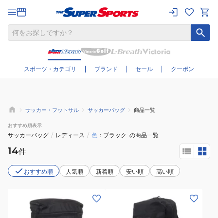
さらに絞り込む
スポーツ・カテゴリ
ブランド
セール
クーポン
サッカー・フットサル
サッカーバッグ
商品一覧
おすすめ
順表示
サッカーバッグ
/
レディース
/
色
ブラック
の商品一覧
14
件
おすすめ順
人気順
新着順
安い順
高い順