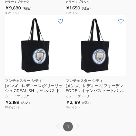
CP24D79-02
BLK
カラー
：
ブラック
カラー
：
ブラック
￥9,680
￥1,650
（税込）
（税込）
88
ポイント
15
ポイント
マンチェスター シティ
マンチェスター シティ
(メンズ、レディース)グリーリッ
(メンズ、レディース)フォーデン
シュ GREALISH キャンバス トー
FODEN キャンバス トートバッグ
トバッグ MCI-TTB01 BLACK
MCI-TTB01 BLACK
カラー
：
ブラック
カラー
：
ブラック
￥2,189
￥2,189
（税込）
（税込）
19
ポイント
19
ポイント
1