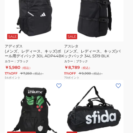
SALE
SALE
アディダス
アスレタ
(メンズ、レディース、キッズ)ボ
(メンズ、レディース、キッズ)バ
ール用デイパック 30L ADP44BK
ックパック 34L 5319 BLK
カラー
：
ブラック
カラー
：
ブラック
￥5,980
￥8,789
（税込）
（税込）
17%OFF
￥7,260
11%OFF
￥9,900
（税込）
（税込）
54
ポイント
79
ポイント