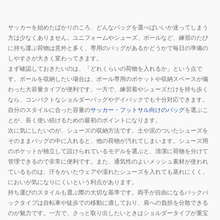
サッカーを始めたばかりのころ、どんなバッグを選べばいいか迷ってしまう
方は少なくありません。ユニフォームやシューズ、ボールなど、練習のたび
に持ち運ぶ荷物は意外と多く、専用のバッグがあるかどうかで毎日の準備の
しやすさが大きく変わってきます。
まず確認しておきたいのは、「どれくらいの荷物を入れるか」という点で
す。ボールを収納したい場合は、ボール専用のポケットや収納スペースが備
わった大容量タイプが便利です。一方で、練習着やシューズだけを持ち歩く
なら、コンパクトなショルダーバッグやデイパックでも十分対応できます。
自分のスタイルに合った容量の
サッカー・フットサル向けのバッグ
を選ぶこ
とが、長く使い続けるための最初のポイントになります。
次に気にしたいのが、シューズの収納方法です。土や泥のついたシューズを
そのままバッグの中に入れると、他の荷物が汚れてしまいます。シューズ用
のポケットが独立して設けられているモデルを選ぶと、清潔に荷物を分けて
管理できるので非常に便利です。また、通気性のよいメッシュ素材が使われ
ているものは、汗をかいたウェアや濡れたシューズを入れても蒸れにくく、
においが気になりにくいという利点があります。
持ち運びのスタイルも選ぶ際の大切な基準です。両手が自由になるバックパ
ックタイプは自転車や徒歩での移動に適しており、肩への負担を分散できる
のが魅力です。一方で、さっと取り出したいときはショルダータイプが重宝