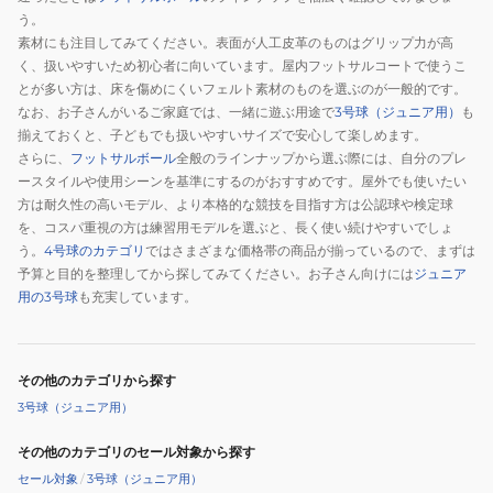
う。
素材にも注目してみてください。表面が人工皮革のものはグリップ力が高
く、扱いやすいため初心者に向いています。屋内フットサルコートで使うこ
とが多い方は、床を傷めにくいフェルト素材のものを選ぶのが一般的です。
なお、お子さんがいるご家庭では、一緒に遊ぶ用途で
3号球（ジュニア用）
も
揃えておくと、子どもでも扱いやすいサイズで安心して楽しめます。
さらに、
フットサルボール
全般のラインナップから選ぶ際には、自分のプレ
ースタイルや使用シーンを基準にするのがおすすめです。屋外でも使いたい
方は耐久性の高いモデル、より本格的な競技を目指す方は公認球や検定球
を、コスパ重視の方は練習用モデルを選ぶと、長く使い続けやすいでしょ
う。
4号球のカテゴリ
ではさまざまな価格帯の商品が揃っているので、まずは
予算と目的を整理してから探してみてください。お子さん向けには
ジュニア
用の3号球
も充実しています。
その他のカテゴリから探す
3号球（ジュニア用）
その他のカテゴリのセール対象から探す
セール対象
/
3号球（ジュニア用）