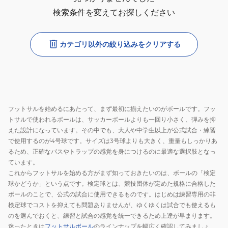
検索条件を変えてお探しください
カテゴリ以外の絞り込みをクリアする
フットサルを始めるにあたって、まず最初に揃えたいのがボールです。フッ
トサルで使われるボールは、サッカーボールよりも一回り小さく、弾みを抑
えた設計になっています。その中でも、大人や中学生以上が公式試合・練習
で使用するのが4号球です。サイズは3号球よりも大きく、重量もしっかりあ
るため、正確なパスやトラップの感覚を身につけるのに最適な選択肢となっ
ています。
これからフットサルを始める方がまず知っておきたいのは、ボールの「検定
球かどうか」という点です。検定球とは、競技団体が定めた規格に合格した
ボールのことで、公式の試合に使用できるものです。はじめは練習専用の非
検定球でコストを抑えても問題ありませんが、ゆくゆくは試合でも使えるも
のを選んでおくと、練習と試合の感覚を統一できるため上達が早まります。
迷ったときは
フットサルボール
のラインナップを幅広く確認してみましょ