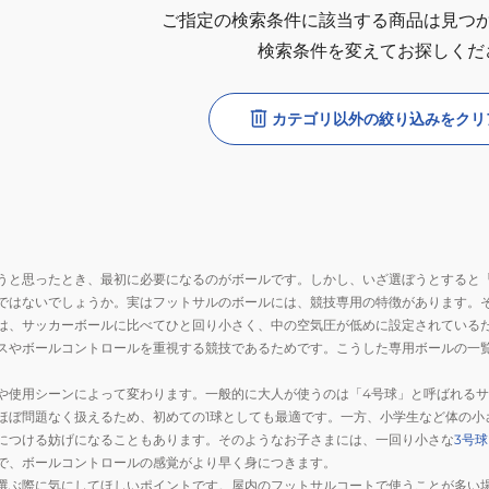
ご指定の検索条件に該当する商品は見つ
検索条件を変えてお探しくだ
カテゴリ以外の絞り込みをクリ
うと思ったとき、最初に必要になるのがボールです。しかし、いざ選ぼうとすると
ではないでしょうか。実はフットサルのボールには、競技専用の特徴があります。
は、サッカーボールに比べてひと回り小さく、中の空気圧が低めに設定されている
スやボールコントロールを重視する競技であるためです。こうした専用ボールの一
や使用シーンによって変わります。一般的に大人が使うのは「4号球」と呼ばれる
ほぼ問題なく扱えるため、初めての1球としても最適です。一方、小学生など体の小
につける妨げになることもあります。そのようなお子さまには、一回り小さな
3号
で、ボールコントロールの感覚がより早く身につきます。
選ぶ際に気にしてほしいポイントです。屋内のフットサルコートで使うことが多い