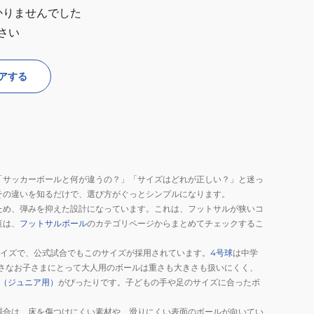
かりませんでした
さい
アする
「サッカーボールと何が違うの？」「サイズはどれが正しい？」と迷っ
その違いを知るだけで、選び方がぐっとシンプルになります。
ため、弾みを抑えた設計になっています。これは、フットサルが狭いコ
覧は、
フットサルボール
のカテゴリページからまとめてチェックするこ
サイズで、公式試合でもこのサイズが採用されています。
4号球
は中学
さなお子さまにとって大人用のボールは重さも大きさも扱いにくく、
球（ジュニア用）
がぴったりです。子どもの手や足のサイズに合ったボ
場合は、床を傷つけにくい素材や、滑りにくい表面のボールが向いてい