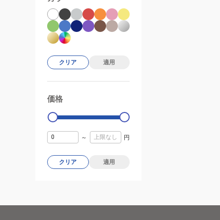
クリア
適用
価格
99000
0
～
円
クリア
適用