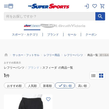
さらに絞り込む
スポーツ・カテゴリ
ブランド
セール
クーポン
サッカー・フットサル
レフリー用品
レフリーパンツ
商品一覧
絞り込み
おすすめ
順表示
レフリーパンツ
/
ブランド
スフィーダ
の商品一覧
1
件
おすすめ順
人気順
新着順
安い順
高い順
(メ
ン