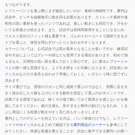
シ
もつながります。
ョ
レフリーパンツを選ぶ際にまず確認したいのが、素材の伸縮性です。審判は
ー
試合中、ピッチを縦横無尽に動き回る必要があります。ストレッチ素材や速
乾性の高い素材を使ったパンツであれば、激しい動きにも対応でき、汗をか
ツ
いても快適さが続きます。また、試合中は長時間着用することになるため、
SA-
ウエスト部分のフィット感も重要です。ゴムやドローコードで調節できるタ
22837
イプを選ぶと、体型を問わずぴったりと合わせやすくなります。
BLK
カラーについては、公式試合では黒が基本となることが多いですが、練習試
速
合や大会によってはグレーや紺なども使用できる場合があります。初めて揃
乾
えるなら、汎用性の高い黒を選んでおくと安心です。上に着る
レフリーシャ
ツ
との統一感も意識すると、より引き締まった印象になります。試合前に
ホ
イッスル
などの小道具も合わせて準備しておくと、いざという時に慌てずに
済みます。
サイズ選びでは、普段のズボンと同じ感覚で選ぶのではなく、実際に足を大
きく踏み出したり膝を上げたりする動作を想定して選ぶのがポイントです。
試着できる環境であれば、軽くその場で動いてみて窮屈さを感じないかを確
認してみてください。裾の丈感も、長すぎると動作の妨げになるため、くる
ぶし周辺にくる程度が動きやすく見た目もすっきりします。
審判としてのデビューを控えている方は、パンツ単体だけでなく、レフリー
シャツや
ホイッスル
もまとめて確認できる
審判用品のコーナー
も参考にして
みてください。快適な装備を整えることが、試合に集中できる審判への第一