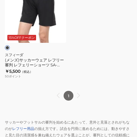
ズ)
サ
ッ
カ
ー
ウ
15%OFFクーポン
ェ
ア
スフィーダ
レ
(メンズ)サッカーウェア レフリー
審判 レフェリーショーツ SA-
フ
22837 BLK 速乾
￥5,500
（税込）
リ
50
ポイント
ー
審
判
1
レ
フ
ェ
サッカーやフットサルの審判を始めるにあたって、意外と見落とされがちな
リ
のが
レフリー用品
の揃え方です。試合を円滑に進めるためには、動きやすさ
ー
と見た目の清潔感を兼ね備えたウェアを選ぶことが、審判としての信頼感に