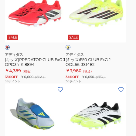
ズ)PREDATOR
ズ)F50
CLUB
CLUB
FxG
FxG
J
J
イ
OPD34-
OOL66-
エ
KI8894
JS1482
SALE
SALE
ロ
ー
×
ブ
アディダス
アディダス
ラ
(キッズ)PREDATOR CLUB FxG J
(キッズ)F50 CLUB FxG J
ッ
OPD34-KI8894
OOL66-JS1482
ク
￥4,389
￥3,980
（税込）
（税込）
33%OFF
￥6,600
34%OFF
￥6,050
（税込）
（税込）
39
ポイント
36
ポイント
(キ
(キ
ッ
ッ
ズ)PREDATOR
ズ)PREDATOR
CLUB
LEAGUE
FxG
HGAG
J
JI1147
ホ
OPD34-
ワ