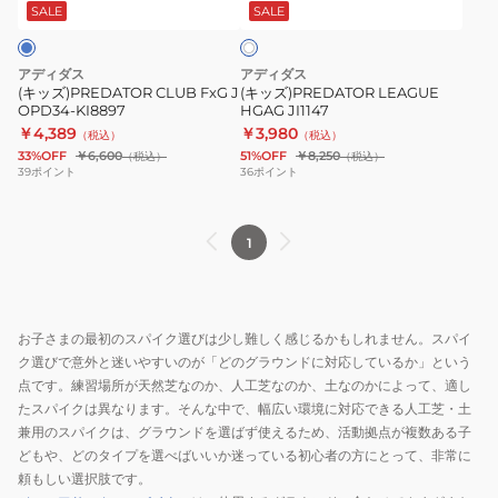
KI8897
SALE
SALE
イ
ト
アディダス
アディダス
(キッズ)PREDATOR CLUB FxG J
(キッズ)PREDATOR LEAGUE
OPD34-KI8897
HGAG JI1147
￥4,389
￥3,980
（税込）
（税込）
33%OFF
￥6,600
51%OFF
￥8,250
（税込）
（税込）
39
ポイント
36
ポイント
1
お子さまの最初のスパイク選びは少し難しく感じるかもしれません。スパイ
ク選びで意外と迷いやすいのが「どのグラウンドに対応しているか」という
点です。練習場所が天然芝なのか、人工芝なのか、土なのかによって、適し
たスパイクは異なります。そんな中で、幅広い環境に対応できる人工芝・土
兼用のスパイクは、グラウンドを選ばず使えるため、活動拠点が複数ある子
どもや、どのタイプを選べばいいか迷っている初心者の方にとって、非常に
頼もしい選択肢です。