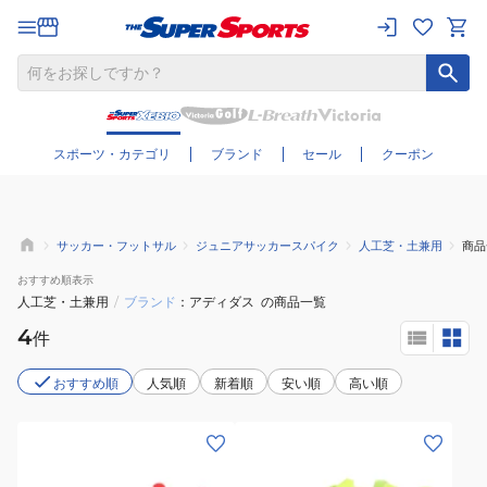
さらに絞り込む
スポーツ・カテゴリ
ブランド
セール
クーポン
サッカー・フットサル
ジュニアサッカースパイク
人工芝・土兼用
商品
おすすめ
順表示
人工芝・土兼用
/
ブランド
アディダス
の商品一覧
4
件
おすすめ順
人気順
新着順
安い順
高い順
(キ
(キ
ッ
ッ