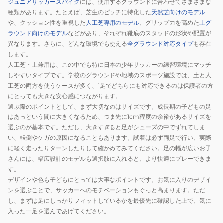
ジュニアサッカースパイク
には、使用するグラウンドに合わせてさまざまな
種類があります。たとえば、芝生のピッチに特化した
天然芝向けのモデル
や、クッション性を重視した
人工芝専用のモデル
、グリップ力を高めた
土グ
ラウンド向けのモデル
などがあり、それぞれ靴底のスタッドの形状や配置が
異なります。さらに、どんな環境でも使える
全グラウンド対応タイプ
も存在
します。
人工芝・土兼用は、この中でも特に日本の少年サッカーの練習環境にマッチ
しやすいタイプです。学校のグラウンドや地域のスポーツ施設では、土と人
工芝の両方を使うケースが多く、1足でどちらにも対応できるのは保護者の方
にとっても大きな安心感につながります。
選ぶ際のポイントとして、まず大切なのはサイズです。成長期の子どもの足
はあっという間に大きくなるため、つま先に1cm程度の余裕があるサイズを
選ぶのが基本です。ただし、大きすぎると足がシューズの中でずれてしま
い、転倒やケガの原因になることもあります。試着は必ず両足で行い、実際
に軽く走ったりターンしたりして確かめてみてください。足の幅が広いお子
さんには、幅広設計のモデルも選択肢に入れると、より快適にプレーできま
す。
デザインや色も子どもにとっては大事なポイントです。お気に入りのデザイ
ンを選ぶことで、サッカーへのモチベーションもぐっと高まります。ただ
し、まずは足にしっかりフィットしているかを最優先に確認した上で、気に
入った一足を選んであげてください。