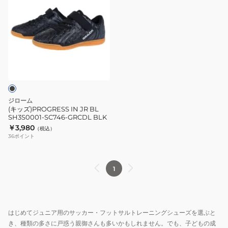
ズ)PROGRESS
IN
JR
BL
SH3S0001-
SC746-
GRCDL
BLK
ジローム
(キッズ)PROGRESS IN JR BL
SH3S0001-SC746-GRCDL BLK
￥3,980
（税込）
36
ポイント
1
はじめてジュニア用のサッカー・フットサルトレーニングシューズを選ぶと
き、種類の多さに戸惑う親御さんも多いかもしれません。でも、子どもの成