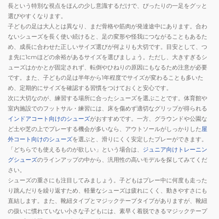
長という特別な視点をほんの少し意識するだけで、ぴったりの一足をグッと
選びやすくなります。
子どもの足は大人とは異なり、まだ骨格や筋肉が発達途中にあります。合わ
ないシューズを長く使い続けると、足の変形や怪我につながることもあるた
め、成長に合わせた正しいサイズ選びが何よりも大切です。目安として、つ
ま先に1cmほどの余裕があるサイズを選びましょう。ただし、大きすぎるシ
ューズはかかとが固定されず、転倒やひねりの原因にもなるため注意が必要
です。また、子どもの足は半年から1年程度でサイズが変わることも多いた
め、定期的にサイズを確認する習慣をつけておくと安心です。
次に大切なのが、練習する場所に合ったシューズを選ぶことです。体育館や
室内施設でのフットサル・練習には、床を傷めず適切なグリップが得られる
インドアコート向けのシューズ
がおすすめです。一方、グラウンドや公園な
ど土や芝の上でプレーする機会が多いなら、アウトソールがしっかりした
屋
外コート向けのシューズ
を選ぶと、滑りにくく安定したプレーができます。
「どちらでも使えるものが欲しい」という場合は、
ジュニア向けトレーニン
グシューズ
のラインアップの中から、汎用性の高いモデルを探してみてくだ
さい。
シューズの重さにも注目してみましょう。子どもはプレー中に何度も走った
り跳んだりを繰り返すため、軽量なシューズは疲れにくく、動きやすさにも
直結します。また、靴紐タイプとマジックテープタイプがありますが、靴紐
の扱いに慣れていない小さな子どもには、素早く着脱できるマジックテープ