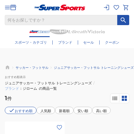
さらに絞り込む
スポーツ・カテゴリ
ブランド
セール
クーポン
サッカー・フットサル
ジュニアサッカー・フットサル トレーニングシューズ
おすすめ
順表示
ジュニアサッカー・フットサル トレーニングシューズ
/
ブランド
ジローム
の商品一覧
1
件
おすすめ順
人気順
新着順
安い順
高い順
(キ
ッ