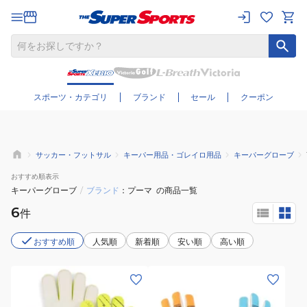
さらに絞り込む
スポーツ・カテゴリ
ブランド
セール
クーポン
サッカー・フットサル
キーパー用品・ゴレイロ用品
キーパーグローブ
おすすめ
順表示
キーパーグローブ
/
ブランド
プーマ
の商品一覧
6
件
おすすめ順
人気順
新着順
安い順
高い順
(メ
(メ
ン
ン