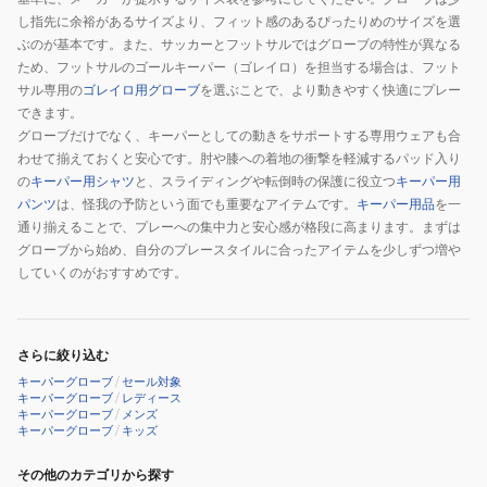
し指先に余裕があるサイズより、フィット感のあるぴったりめのサイズを選
パ
ぶのが基本です。また、サッカーとフットサルではグローブの特性が異なる
ー
ため、フットサルのゴールキーパー（ゴレイロ）を担当する場合は、フット
グ
サル専用の
ゴレイロ用グローブ
を選ぶことで、より動きやすく快適にプレー
ロ
できます。
ー
グローブだけでなく、キーパーとしての動きをサポートする専用ウェアも合
ブ
わせて揃えておくと安心です。肘や膝への着地の衝撃を軽減するパッド入り
04208112
の
キーパー用シャツ
と、スライディングや転倒時の保護に役立つ
キーパー用
パンツ
は、怪我の予防という面でも重要なアイテムです。
キーパー用品
を一
通り揃えることで、プレーへの集中力と安心感が格段に高まります。まずは
グローブから始め、自分のプレースタイルに合ったアイテムを少しずつ増や
していくのがおすすめです。
さらに絞り込む
キーパーグローブ
/
セール対象
キーパーグローブ
/
レディース
キーパーグローブ
/
メンズ
キーパーグローブ
/
キッズ
その他のカテゴリから探す