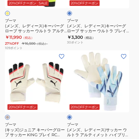
ス)
ス)
ル
ィ
ー
20%OFFクーポン
SALE
20%OFFクーポン
キ
キ
ト
メ
ー
ー
ラ
ッ
プーマ
プーマ
パ
パ
プ
ト
(メンズ、レディース)キーパーグ
(メンズ、レディース)キーパーグ
ローブ サッカー ウルトラ アルテ
ローブ サッカー ウルトラ プレイ
ー
ー
レ
SHOWTIME
ィ ハイブリッド 04208111
RC 04208401
￥11,990
￥3,300
（税込）
（税込）
グ
グ
イ
PACK
30
ポイント
27%OFF
￥16,500
（税込）
ロ
ロ
RC
NC
109
ポイント
(キ
(メ
ー
ー
04208411
ゴ
ッ
ン
ブ
ブ
ー
ズ)
ズ、
サ
サ
ル
ジ
レ
ッ
ッ
キ
ュ
デ
カ
カ
ー
ニ
ィ
ー
ー
パ
ラ
ア
ー
ウ
ウ
ー
イ
キ
ス)
ル
ル
グ
ト
20%OFFクーポン
20%OFFクーポン
ブ
ー
サ
ト
ト
ロ
ル
パ
ッ
ラ
ラ
ー
ー
プーマ
プーマ
ー
カ
ア
プ
ブ
(キッズ)ジュニア キーパーグロー
(メンズ、レディース)サッカー ウ
ブ サッカー KING プレイ RC
ルトラ アルティメット ハイブリ
グ
ー
ル
レ
04213401