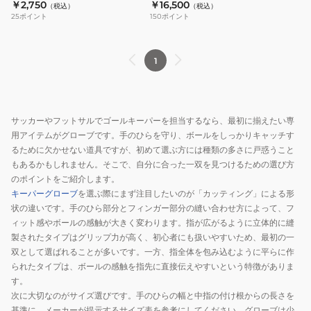
04214601
ッド キーパーグローブ 04208112
￥2,750
￥16,500
（税込）
（税込）
ロ
ウ
テ
イ
25
ポイント
150
ポイント
ー
ル
ィ
RC
ブ
ト
ハ
04208401
サ
ラ
イ
1
ッ
ア
ブ
カ
ル
リ
ー
テ
ッ
サッカーやフットサルでゴールキーパーを担当するなら、最初に揃えたい専
KING
ィ
ド
用アイテムがグローブです。手のひらを守り、ボールをしっかりキャッチす
プ
メ
04208111
るために欠かせない道具ですが、初めて選ぶ方には種類の多さに戸惑うこと
レ
ッ
もあるかもしれません。そこで、自分に合った一双を見つけるための選び方
イ
ト
のポイントをご紹介します。
RC
ハ
キーパーグローブ
を選ぶ際にまず注目したいのが「カッティング」による形
状の違いです。手のひら部分とフィンガー部分の縫い合わせ方によって、フ
04214601
イ
ィット感やボールの感触が大きく変わります。指が広がるように立体的に縫
ブ
製されたタイプはグリップ力が高く、初心者にも扱いやすいため、最初の一
リ
双として選ばれることが多いです。一方、指全体を包み込むように平らに作
ッ
られたタイプは、ボールの感触を指先に直接伝えやすいという特徴がありま
ド
す。
キ
次に大切なのがサイズ選びです。手のひらの幅と中指の付け根からの長さを
ー
基準に、メーカーが提示するサイズ表を参考にしてください。グローブは少