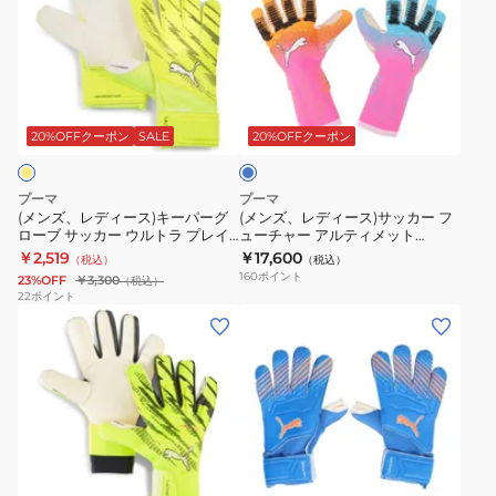
ズ、
ズ、
レ
レ
デ
デ
ィ
ィ
ブ
ー
ー
ル
ス)
ス)
ー
20%OFFクーポン
SALE
20%OFFクーポン
キ
サ
ー
ッ
プーマ
プーマ
パ
カ
(メンズ、レディース)キーパーグ
(メンズ、レディース)サッカー フ
ローブ サッカー ウルトラ プレイ
ューチャー アルティメット
ー
ー
RC 04208411
SHOWTIME PACK NC ゴールキ
￥2,519
￥17,600
（税込）
（税込）
グ
フ
ーパーグローブ 04213401
160
ポイント
23%OFF
￥3,300
（税込）
ロ
ュ
22
ポイント
(メ
(メ
ー
ー
ン
ン
ブ
チ
ズ、
ズ、
サ
ャ
レ
レ
ッ
ー
デ
デ
カ
ア
ィ
ィ
ー
ル
ブ
ー
ー
ウ
テ
ル